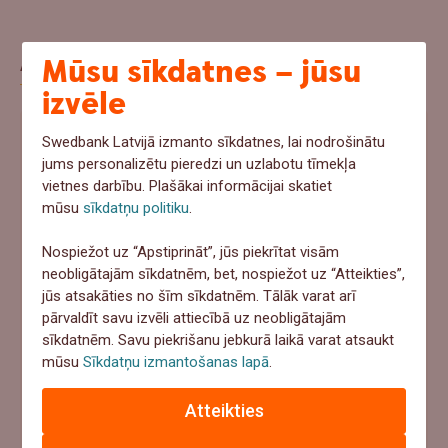
Aptauja
Mūsu sīkdatnes – jūsu
izvēle
Ja šovasar notiktu negadījums un pēkšņi
Swedbank Latvijā izmanto sīkdatnes, lai nodrošinātu
jums personalizētu pieredzi un uzlabotu tīmekļa
vajadzētu 1000+ eur, ko tu darītu?
vietnes darbību. Plašākai informācijai skatiet
mūsu
sīkdatņu politiku
.
Ņemtu no uzkrājumiem
Meklētu aizņēmumu
Nospiežot uz “Apstiprināt”, jūs piekrītat visām
neobligātajām sīkdatnēm, bet, nospiežot uz “Atteikties”,
Paļautos uz apdrošināšanu
jūs atsakāties no šīm sīkdatnēm. Tālāk varat arī
pārvaldīt savu izvēli attiecībā uz neobligātajām
Cerētu, ka tā nenotiks
sīkdatnēm. Savu piekrišanu jebkurā laikā varat atsaukt
mūsu
Sīkdatņu izmantošanas lapā
.
Atbildēt
Atteikties