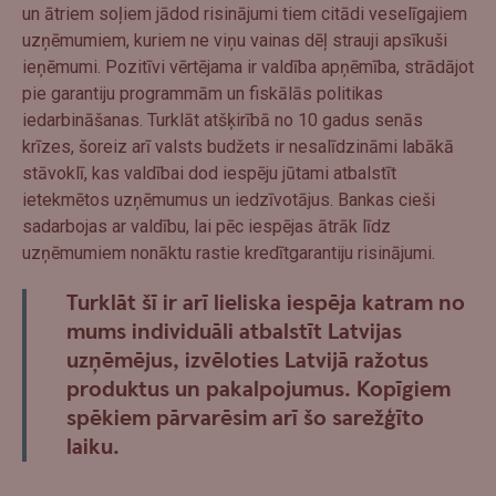
un ātriem soļiem jādod risinājumi tiem citādi veselīgajiem
uzņēmumiem, kuriem ne viņu vainas dēļ strauji apsīkuši
ieņēmumi. Pozitīvi vērtējama ir valdība apņēmība, strādājot
pie garantiju programmām un fiskālās politikas
iedarbināšanas. Turklāt atšķirībā no 10 gadus senās
krīzes, šoreiz arī valsts budžets ir nesalīdzināmi labākā
stāvoklī, kas valdībai dod iespēju jūtami atbalstīt
ietekmētos uzņēmumus un iedzīvotājus. Bankas cieši
sadarbojas ar valdību, lai pēc iespējas ātrāk līdz
uzņēmumiem nonāktu rastie kredītgarantiju risinājumi.
Turklāt šī ir arī lieliska iespēja katram no
mums individuāli atbalstīt Latvijas
uzņēmējus, izvēloties Latvijā ražotus
produktus un pakalpojumus. Kopīgiem
spēkiem pārvarēsim arī šo sarežģīto
laiku.