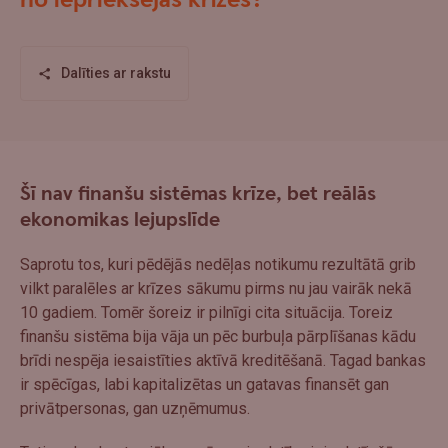
no iepriekšējās krīzes?
Dalīties ar rakstu
Šī nav finanšu sistēmas krīze, bet reālās
ekonomikas lejupslīde
Saprotu tos, kuri pēdējās nedēļas notikumu rezultātā grib
vilkt paralēles ar krīzes sākumu pirms nu jau vairāk nekā
10 gadiem. Tomēr šoreiz ir pilnīgi cita situācija. Toreiz
finanšu sistēma bija vāja un pēc burbuļa pārplīšanas kādu
brīdi nespēja iesaistīties aktīvā kreditēšanā. Tagad bankas
ir spēcīgas, labi kapitalizētas un gatavas finansēt gan
privātpersonas, gan uzņēmumus.