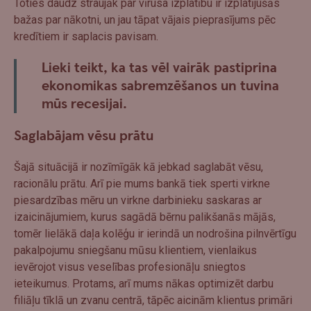
Toties daudz straujāk par vīrusa izplatību ir izplatījušās
bažas par nākotni, un jau tāpat vājais pieprasījums pēc
kredītiem ir saplacis pavisam.
Lieki teikt, ka tas vēl vairāk pastiprina
ekonomikas sabremzēšanos un tuvina
mūs recesijai.
Saglabājam vēsu prātu
Šajā situācijā ir nozīmīgāk kā jebkad saglabāt vēsu,
racionālu prātu. Arī pie mums bankā tiek sperti virkne
piesardzības mēru un virkne darbinieku saskaras ar
izaicinājumiem, kurus sagādā bērnu palikšanās mājās,
tomēr lielākā daļa kolēģu ir ierindā un nodrošina pilnvērtīgu
pakalpojumu sniegšanu mūsu klientiem, vienlaikus
ievērojot visus veselības profesionāļu sniegtos
ieteikumus. Protams, arī mums nākas optimizēt darbu
filiāļu tīklā un zvanu centrā, tāpēc aicinām klientus primāri