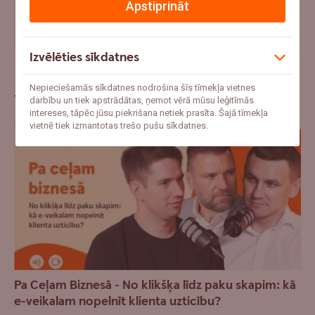
Apstiprināt
"Ar mani jau tā nenotiks" – uzzini pieredzes stāstus par
apdrošināšanas gadījumiem
Izvēlēties sīkdatnes
Jaunākie raksti
Nepieciešamās sīkdatnes nodrošina šīs tīmekļa vietnes
darbību un tiek apstrādātas, ņemot vērā mūsu leģitīmās
intereses, tāpēc jūsu piekrišana netiek prasīta. Šajā tīmekļa
vietnē tiek izmantotas trešo pušu sīkdatnes.
Pa Ceļam Biznesā - No klikšķa līdz paku skapim: kā
e-veikalam nopelnīt klienta uzticību?