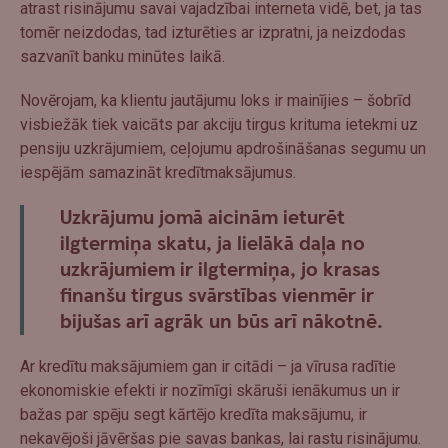
atrast risinājumu savai vajadzībai interneta vidē, bet, ja tas
tomēr neizdodas, tad izturēties ar izpratni, ja neizdodas
sazvanīt banku minūtes laikā.
Novērojam, ka klientu jautājumu loks ir mainījies – šobrīd
visbiežāk tiek vaicāts par akciju tirgus krituma ietekmi uz
pensiju uzkrājumiem, ceļojumu apdrošināšanas segumu un
iespējām samazināt kredītmaksājumus.
Uzkrājumu jomā aicinām ieturēt
ilgtermiņa skatu, ja lielākā daļa no
uzkrājumiem ir ilgtermiņa, jo krasas
finanšu tirgus svārstības vienmēr ir
bijušas arī agrāk un būs arī nākotnē.
Ar kredītu maksājumiem gan ir citādi – ja vīrusa radītie
ekonomiskie efekti ir nozīmīgi skāruši ienākumus un ir
bažas par spēju segt kārtējo kredīta maksājumu, ir
nekavējoši jāvēršas pie savas bankas, lai rastu risinājumu.