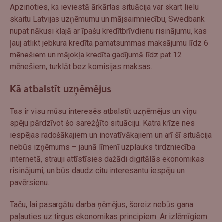
Apzinoties, ka ieviestā ārkārtas situācija var skart lielu
skaitu Latvijas uzņēmumu un mājsaimniecību, Swedbank
nupat nākusi klajā ar īpašu kredītbrīvdienu risinājumu, kas
ļauj atlikt jebkura kredīta pamatsummas maksājumu līdz 6
mēnešiem un mājokļa kredīta gadījumā līdz pat 12
mēnešiem, turklāt bez komisijas maksas.
Kā atbalstīt uzņēmējus
Tas ir visu mūsu interesēs atbalstīt uzņēmējus un viņu
spēju pārdzīvot šo sarežģīto situāciju. Katra krīze nes
iespējas radošākajiem un inovatīvākajiem un arī šī situācija
nebūs izņēmums – jaunā līmenī uzplauks tirdzniecība
internetā, strauji attīstīsies dažādi digitālās ekonomikas
risinājumi, un būs daudz citu interesantu iespēju un
pavērsienu.
Taču, lai pasargātu darba ņēmējus, šoreiz nebūs gana
paļauties uz tirgus ekonomikas principiem. Ar izlēmīgiem