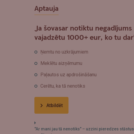
Aptauja
Ja šovasar notiktu negadījums
vajadzētu 1000+ eur, ko tu dar
Ņemtu no uzkrājumiem
Meklētu aizņēmumu
Paļautos uz apdrošināšanu
Cerētu, ka tā nenotiks
Atbildēt
"Ar mani jau tā nenotiks" – uzzini pieredzes stāst