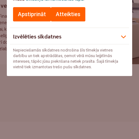
veselības ceļvedis
Apstiprināt
Atteikties
nanšu institūts izstrādājis
enes finanšu veselības
i, kas palīdz vienkopus
selīgās un pilnveidojamās
Izvēlēties sīkdatnes
rī dod ieteikumus finanšu
uzlabojumiem.
Nepieciešamās sīkdatnes nodrošina šīs tīmekļa vietnes
darbību un tiek apstrādātas, ņemot vērā mūsu leģitīmās
intereses, tāpēc jūsu piekrišana netiek prasīta. Šajā tīmekļa
vietnē tiek izmantotas trešo pušu sīkdatnes.