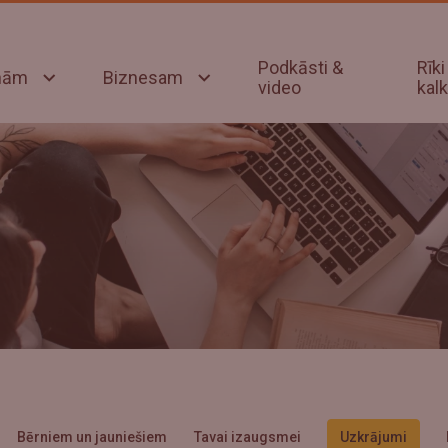
Podkāsti &
Rīki
onām
Biznesam
video
kalk
Bērniem un jauniešiem
Tavai izaugsmei
Uzkrājumi