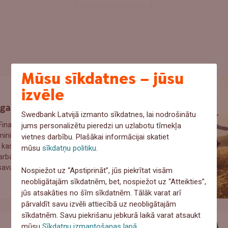
Mūsu sīkdatnes – jūsu
izvēle
gas kalkulators
Swedbank Latvijā izmanto sīkdatnes, lai nodrošinātu
nanšu institūts sadarbībā
jums personalizētu pieredzi un uzlabotu tīmekļa
inistriju izstrādājis
vietnes darbību. Plašākai informācijai skatiet
 kas iedzīvotājiem ļauj
mūsu
sīkdatņu politiku
.
darbaspēka nodokļu izmaiņu
savu darba algu.
Nospiežot uz “Apstiprināt”, jūs piekrītat visām
neobligātajām sīkdatnēm, bet, nospiežot uz “Atteikties”,
jūs atsakāties no šīm sīkdatnēm. Tālāk varat arī
pārvaldīt savu izvēli attiecībā uz neobligātajām
sīkdatnēm. Savu piekrišanu jebkurā laikā varat atsaukt
mūsu
Sīkdatņu izmantošanas lapā
.