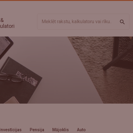
 &
Meklē
ulatori
Investīcijas
Pensija
Mājoklis
Auto