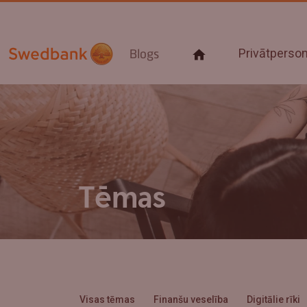
Privātpers
Blogs
Tēmas
Visas tēmas
Finanšu veselība
Digitālie rīki