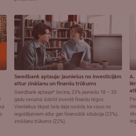
Swedbank aptauja: jauniešus no investīcijām
A.
attur zināšanu un finanšu trūkums
lē
at
Swedbank aptauja* liecina, 23% jauniešu 18 – 30
Pen
!
gadu vecumā šobrīd investē finanšu tirgos.
din
ka
Vienlaikus tikpat liela daļa norāda, ka viņus no
ska
o
ieguldījumiem attur gan finansiālā situācija (23%),
ieg
zināšanu trūkums (22%).