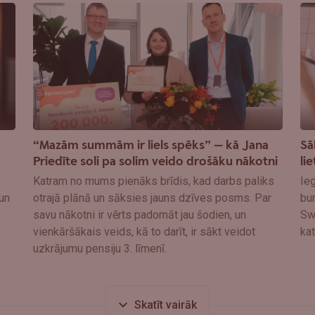
“Mazām summām ir liels spēks” — kā Jana
Sā
Priedīte soli pa solim veido drošāku nākotni
lie
Katram no mums pienāks brīdis, kad darbs paliks
Ieg
 un
otrajā plānā un sāksies jauns dzīves posms. Par
bur
savu nākotni ir vērts padomāt jau šodien, un
Sw
vienkāršākais veids, kā to darīt, ir sākt veidot
kat
uzkrājumu pensiju 3. līmenī.
Skatīt vairāk