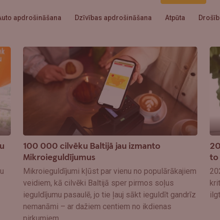
Auto apdrošināšana
Dzīvības apdrošināšana
Atpūta
Drošīb
lu
100 000 cilvēku Baltijā jau izmanto
20
Mikroieguldījumus
to
nu
Mikroieguldījumi kļūst par vienu no populārākajiem
202
veidiem, kā cilvēki Baltijā sper pirmos soļus
kri
ieguldījumu pasaulē, jo tie ļauj sākt ieguldīt gandrīz
il
nemanāmi – ar dažiem centiem no ikdienas
pirkumiem.