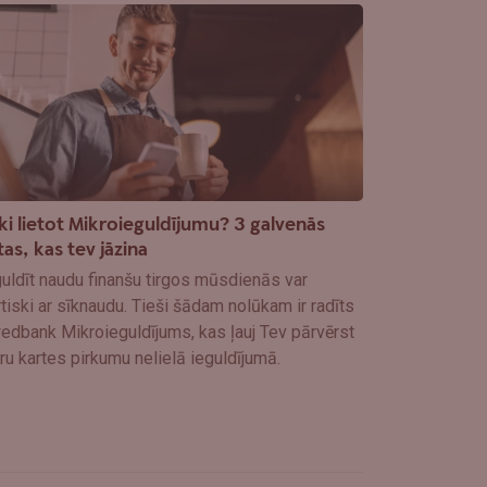
ki lietot Mikroieguldījumu? 3 galvenās
tas, kas tev jāzina
uldīt naudu finanšu tirgos mūsdienās var
tiski ar sīknaudu. Tieši šādam nolūkam ir radīts
edbank Mikroieguldījums, kas ļauj Tev pārvērst
ru kartes pirkumu nelielā ieguldījumā.