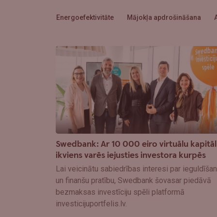
Energoefektivitāte
Mājokļa apdrošināšana
Swedbank: Ar 10 000 eiro virtuālu kapitā
ikviens varēs iejusties investora kurpēs
Lai veicinātu sabiedrības interesi par ieguldīša
un finanšu pratību, Swedbank šovasar piedāvā
bezmaksas investīciju spēli platformā
investicijuportfelis.lv.