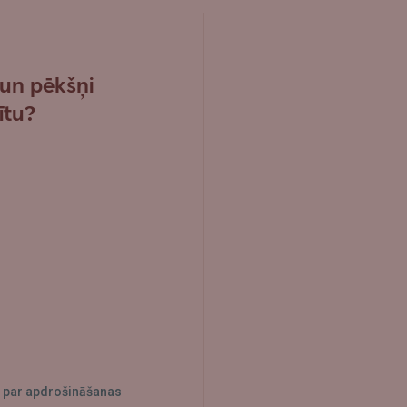
 un pēkšņi
ītu?
us par apdrošināšanas