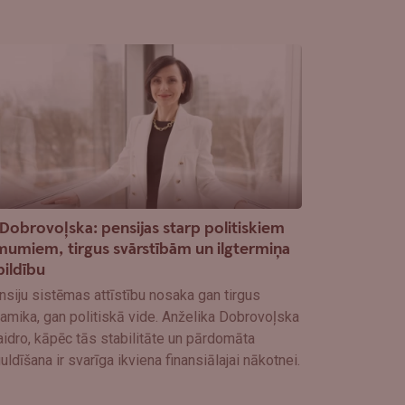
 Dobrovoļska: pensijas starp politiskiem
mumiem, tirgus svārstībām un ilgtermiņa
bildību
siju sistēmas attīstību nosaka gan tirgus
amika, gan politiskā vide. Anželika Dobrovoļska
idro, kāpēc tās stabilitāte un pārdomāta
uldīšana ir svarīga ikviena finansiālajai nākotnei.