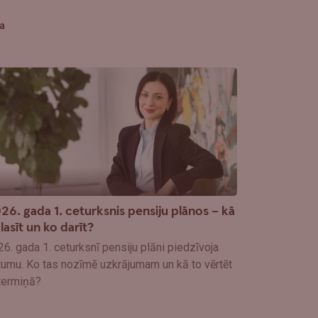
a
26. gada 1. ceturksnis pensiju plānos – kā
 lasīt un ko darīt?
6. gada 1. ceturksnī pensiju plāni piedzīvoja
tumu. Ko tas nozīmē uzkrājumam un kā to vērtēt
gtermiņā?