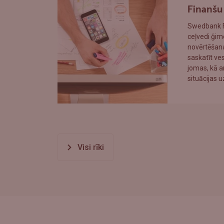
Finanšu 
Swedbank Fi
ceļvedi ģim
novērtēšana
saskatīt ve
jomas, kā a
situācijas 
Visi rīki