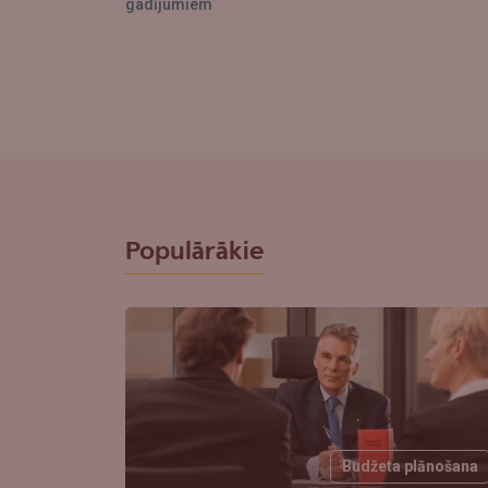
gadījumiem
Populārākie
Budžeta plānošana