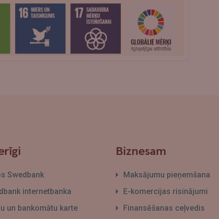
rīgi
Biznesam
bs Swedbank
Maksājumu pieņemšana
bank internetbanka
E-komercijas risinājumi
āļu un bankomātu karte
Finansēšanas ceļvedis