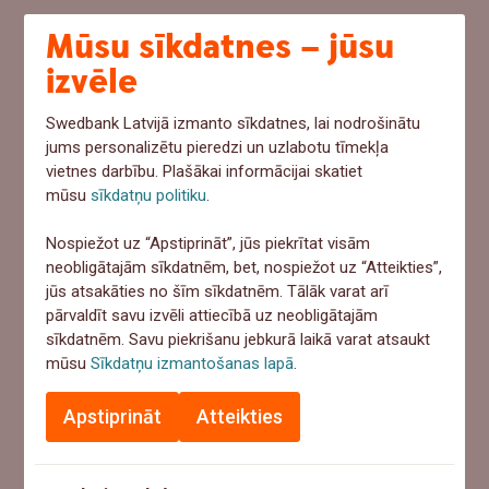
Mūsu sīkdatnes – jūsu
izvēle
Swedbank Latvijā izmanto sīkdatnes, lai nodrošinātu
jums personalizētu pieredzi un uzlabotu tīmekļa
vietnes darbību. Plašākai informācijai skatiet
mūsu
sīkdatņu politiku
.
Nospiežot uz “Apstiprināt”, jūs piekrītat visām
neobligātajām sīkdatnēm, bet, nospiežot uz “Atteikties”,
jūs atsakāties no šīm sīkdatnēm. Tālāk varat arī
pārvaldīt savu izvēli attiecībā uz neobligātajām
sīkdatnēm. Savu piekrišanu jebkurā laikā varat atsaukt
mūsu
Sīkdatņu izmantošanas lapā
.
Apstiprināt
Atteikties