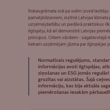
Rokasgrāmata soli pa solim izved lasītāju 
pamatjēdzieniem, iezīmē Latvijas klimata 
uzņēmējdarbību un piedāvā praktiskus rīk
ilgtspēju, kā arī demonstrē Latvijas piem
principus. Citiem vārdiem - sagatavotajā 
katram uzņēmējam jāzina par ilgtspējas 
Normatīvais regulējums, standarti
informācijas avoti ilgtspējas, at
ziņošanas un ESG jomās regulāri 
grozītas vai aizstātas. Šajā ceļved
informāciju, kas bija aktuāla sag
piemērošanas iesakām pārbaudīt 