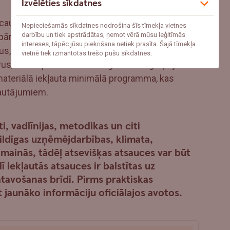
Izvēlēties sīkdatnes
cauri ilgtspējīga biznesa un arī klimata pārmaiņu
Nepieciešamās sīkdatnes nodrošina šīs tīmekļa vietnes
darbību un tiek apstrādātas, ņemot vērā mūsu leģitīmās
pārmaiņu scenārijus un to ietekmi uz
intereses, tāpēc jūsu piekrišana netiek prasīta. Šajā tīmekļa
us, kā attīstīt un novērtēt sava uzņēmuma
vietnē tiek izmantotas trešo pušu sīkdatnes.
ērus, kur uzņēmumi veiksmīgi īsteno ilgtspējas
materiālā iekļauta minimālā programma, kas
jautājumiem.
, vadlīnijas, metodikas un citi
bildīgas uzņēmējdarbības, klimata,
mainās, tādēļ atsevišķas atsauces var būt
ī iekļautās atsauces ir balstītas uz
atavošanas brīdī. Pirms praktiskas
jaunāko informāciju oficiālajos avotos.