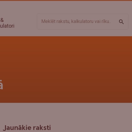
 &
Meklē
ulatori
ā
Jaunākie raksti