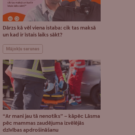
Dārzs kā vēl viena istaba: cik tas maksā
un kad ir īstais laiks sākt?
Mājokļu sarunas
“Ar mani jau tā nenotiks” – kāpēc Lāsma
pēc mammas zaudējuma izvēlējās
dzīvības apdrošināšanu