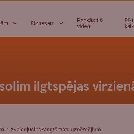
Podkāsti &
Rīki
onām
Biznesam
video
kalk
solim ilgtspējas virzien
m ir izveidojusi rokasgrāmatu uzņēmējiem