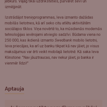
jebkurš. Vajag tikai uzdrīkstēties, pārvarēt sevi un
izmēģināt.
Izstrādājot treniņprogrammas, Ieva izmanto dažādas
mobilās lietotnes, kā arī seko citu atlētu aktivitātēm
sociālajos tīklos. Viņa novērtē to, ka mūsdienās modernās
tehnoloģijas ievērojami atvieglo sadzīvi. Būdama viena no
250 000, kas ikdienā izmanto
Swedbank
mobilo lietotni,
Ieva priecājas, ka arī uz banku tikpat kā nav jāiet, jo visus
maksājumus var ērti veikt mobilajā lietotnē. Kā saka Ieva
Klinstone: "Nav jāuztraucas, nav nekur jāiet, jo banka ir
vienmēr līdzi!"
Aptauja