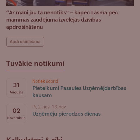
“Ar mani jau tā nenotiks” – kāpēc Lāsma pēc
mammas zaudējuma izvēlējās dzīvības
apdrošināšanu
Apdrošināšana
Tuvākie notikumi
Notiek šobrīd
31
Pieteikumi Pasaules Uzņēmējdarbības
Augusts
kausam
Pi, 2. nov.-13. nov.
02
Uzņēmēju pieredzes dienas
Novembris