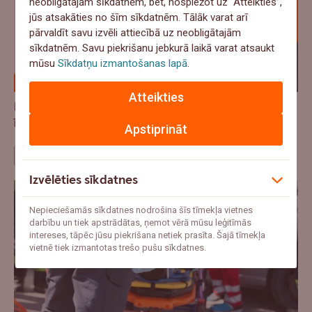
neobligātajām sīkdatnēm, bet, nospiežot uz “Atteikties”,
jūs atsakāties no šīm sīkdatnēm. Tālāk varat arī
pārvaldīt savu izvēli attiecībā uz neobligātajām
sīkdatnēm. Savu piekrišanu jebkurā laikā varat atsaukt
mūsu
Sīkdatņu izmantošanas lapā
.
Atteikties
Dārzs kā vēl viena istaba: cik tas maksā un kad ir
īstais laiks sākt?
Apstiprināt
Mājokļu sarunas
Izvēlēties sīkdatnes
Nepieciešamās sīkdatnes nodrošina šīs tīmekļa vietnes
darbību un tiek apstrādātas, ņemot vērā mūsu leģitīmās
intereses, tāpēc jūsu piekrišana netiek prasīta. Šajā tīmekļa
vietnē tiek izmantotas trešo pušu sīkdatnes.