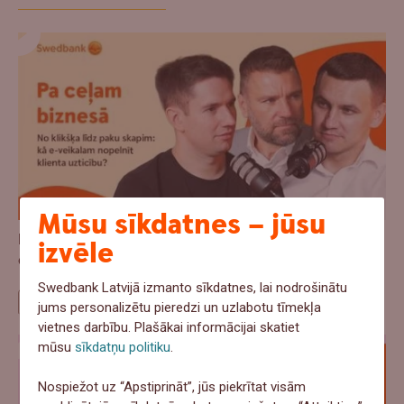
Mūsu sīkdatnes – jūsu
Pa Ceļam Biznesā - No klikšķa līdz paku skapim: kā
izvēle
e-veikalam nopelnīt klienta uzticību?
Swedbank Latvijā izmanto sīkdatnes, lai nodrošinātu
Pārdošana
jums personalizētu pieredzi un uzlabotu tīmekļa
vietnes darbību. Plašākai informācijai skatiet
mūsu
sīkdatņu politiku
.
Nospiežot uz “Apstiprināt”, jūs piekrītat visām