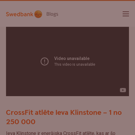
Blogs
CrossFit atlēte Ieva Klinstone – 1 no
250 000
Ieva Klinstone ir enerģiska CrossFit atlēte, kas ar šo