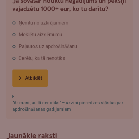
Ja šovasar notiktu negadījums un pēkšņi
vajadzētu 1000+ eur, ko tu darītu?
Ņemtu no uzkrājumiem
Meklētu aizņēmumu
Paļautos uz apdrošināšanu
Cerētu, ka tā nenotiks
Atbildēt
"Ar mani jau tā nenotiks" – uzzini pieredzes stāstus par
apdrošināšanas gadījumiem
Jaunākie raksti