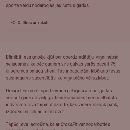
sporta veidu nodarbojas jau četrus gadus.
Dalīties ar rakstu
Bērnībā Ieva gribēja kļūt par operdziedātāju, viņai nebija
ne jausmas, ka pēc gadiem virs galvas varēs pacelt 75
kilogramus smagu stieni. Tas ir pagaidām labākais Ievas
sasniegums sacensībās, ko viņa plāno vēl uzlabot.
Draugi Ievu no šī sporta veida gribējuši atrunāt, jo tas
neesot gana sievišķīgs, taču komandas biedru atbalsts
iedvesmo Ievu turpināt darīt to, kas viņai vislabāk patīk,
izdodas un liek acīm mirdzēt.
Tāpēc Ieva iedrošina, ka ar
CrossFit
var nodarboties