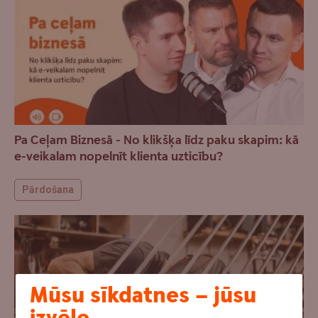
Pa Ceļam Biznesā - No klikšķa līdz paku skapim: kā
e-veikalam nopelnīt klienta uzticību?
Pārdošana
Mūsu sīkdatnes – jūsu