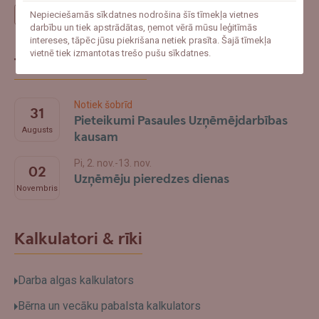
Izaugsme
Nepieciešamās sīkdatnes nodrošina šīs tīmekļa vietnes
darbību un tiek apstrādātas, ņemot vērā mūsu leģitīmās
intereses, tāpēc jūsu piekrišana netiek prasīta. Šajā tīmekļa
vietnē tiek izmantotas trešo pušu sīkdatnes.
Tuvākie notikumi
Notiek šobrīd
31
Pieteikumi Pasaules Uzņēmējdarbības
Augusts
kausam
Pi, 2. nov.-13. nov.
02
Uzņēmēju pieredzes dienas
Novembris
Kalkulatori & rīki
Darba algas kalkulators
Bērna un vecāku pabalsta kalkulators