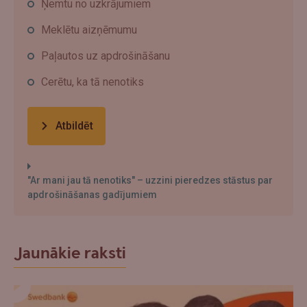
Ņemtu no uzkrājumiem
Meklētu aizņēmumu
Paļautos uz apdrošināšanu
Cerētu, ka tā nenotiks
Atbildēt
"Ar mani jau tā nenotiks" – uzzini pieredzes stāstus par
apdrošināšanas gadījumiem
Jaunākie raksti