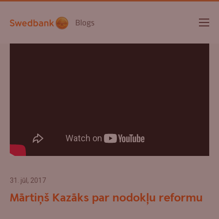
Blogs
31. jūl, 2017
Mārtiņš Kazāks par nodokļu reformu