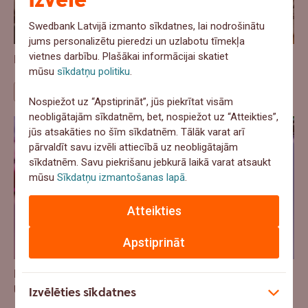
izvēle
Swedbank Latvijā izmanto sīkdatnes, lai nodrošinātu
jums personalizētu pieredzi un uzlabotu tīmekļa
vietnes darbību. Plašākai informācijai skatiet
Ražošana aug, bet izaugsme ir nevienmērīga
mūsu
sīkdatņu politiku
.
Ekonomika
Nospiežot uz “Apstiprināt”, jūs piekrītat visām
neobligātajām sīkdatnēm, bet, nospiežot uz “Atteikties”,
jūs atsakāties no šīm sīkdatnēm. Tālāk varat arī
pārvaldīt savu izvēli attiecībā uz neobligātajām
sīkdatnēm. Savu piekrišanu jebkurā laikā varat atsaukt
mūsu
Sīkdatņu izmantošanas lapā
.
Atteikties
Apstiprināt
Latvijas uzņēmēji mudināti pieteikties Pasaules
Uzņēmējdarbības kausam 2026
Izvēlēties sīkdatnes