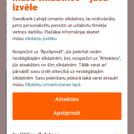
izaicinoši.”
izvēle
Viņas galvenā doma ir vienkārša: nevajag iztērēt visas
Swedbank Latvijā izmanto sīkdatnes, lai nodrošinātu
rezerves darba dienās, cerot, ka brīvdienās tās varēs
jums personalizētu pieredzi un uzlabotu tīmekļa
pilnībā atjaunot. Līdzsvaram ir jāstrādā ikdienā, un
vietnes darbību. Plašākai informācijai skatiet
Swedbank šajā ziņā, viņasprāt, piedāvā praktiskas
mūsu
sīkdatņu politiku
.
iespējas. Paula min gan izglītojošas iniciatīvas, gan
Nospiežot uz “Apstiprināt”, jūs piekrītat visām
aktivitātes, kas ļauj kolēģiem satikties ārpus tiešajiem
neobligātajām sīkdatnēm, bet, nospiežot uz “Atteikties”,
darba pienākumiem.
jūs atsakāties no šīm sīkdatnēm. Tālāk varat arī
pārvaldīt savu izvēli attiecībā uz neobligātajām
“Man patīk, ka mums ir iekšējie pulciņi,”
sīkdatnēm. Savu piekrišanu jebkurā laikā varat atsaukt
viņa saka.
“Ir galda spēļu vakari, ir
mūsu
Sīkdatņu izmantošanas lapā
.
investīciju klubiņš, kur jomas vadītāji
Atteikties
vada, bet mēs varam dalīties pieredzē un
idejās.”
Viņa piemin arī sportiskās
Apstiprināt
aktivitātes un kopīgus pasākumus,
tostarp slidošanu, kā arī kolēģu