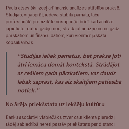
Paula atsevišķi izceļ arī finanšu analīzes attīstību praksē.
Studijas, viņasprāt, iedeva stabilu pamatu, taču
profesionālā precizitāte nostiprinās brīdī, kad analīze
jāpielieto reālos gadījumos, strādājot ar uzņēmumu gada
pārskatiem un finanšu datiem, kuri vienmēr jāskata
kopsakarībās.
“Studijas ieliek pamatus, bet prakse ļoti
ātri iemāca domāt kontekstā. Strādājot
ar reāliem gada pārskatiem, var daudz
labāk saprast, kas aiz skaitļiem patiesībā
notiek.”
No ārēja priekšstata uz iekšēju kultūru
Banku asociatīvi visbiežāk uztver caur klienta pieredzi,
tādēļ sabiedrībā nereti pastāv priekšstats par distanci,