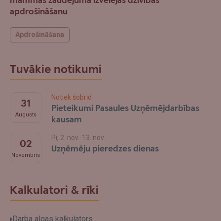
mammas zaudējuma izvēlējās dzīvības
apdrošināšanu
Apdrošināšana
Tuvākie notikumi
Notiek šobrīd
31
Pieteikumi Pasaules Uzņēmējdarbības
Augusts
kausam
Pi, 2. nov.-13. nov.
02
Uzņēmēju pieredzes dienas
Novembris
Kalkulatori & rīki
Darba algas kalkulators