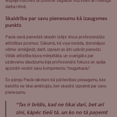
iespēja mācīties un prasme saglabāt līdzsvaru arī mainīgā
darba ritmā.
Skaidrība par savu pienesumu kā izaugsmes
punkts
Paula savā pieredzē skaidri izšķir divus profesionālās
attīstības posmus. Sākumā, kā viņa norāda, dominējusi
vēlme izmēģināt, darīt, izprast un ātri uzkrāt pieredzi.
Vēlāk attīstība kļuva mērķētāka, un svarīgāks par
uzdevumu daudzumu bija profesionāls fokuss un spēja
apzināti veidot savu kompetenču “mugurkaulu”.
Šo pāreju Paula raksturo kā pārliecības pieaugumu, kas
balstīts ne tikai ambīcijās, bet skaidrā izpratnē par savu
pienesumu.
“Tas ir brīdis, kad ne tikai dari, bet arī
zini, kāpēc tieši tā, un ko no tā paņemt