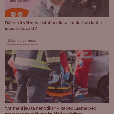
Dārzs kā vēl viena istaba: cik tas maksā un kad ir
īstais laiks sākt?
Mājokļu sarunas
“Ar mani jau tā nenotiks” – kāpēc Lāsma pēc