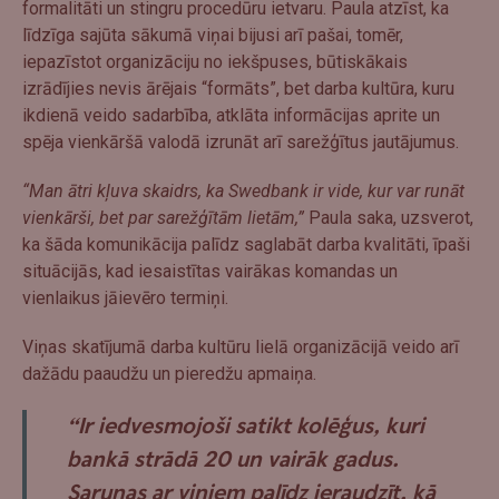
formalitāti un stingru procedūru ietvaru. Paula atzīst, ka
līdzīga sajūta sākumā viņai bijusi arī pašai, tomēr,
iepazīstot organizāciju no iekšpuses, būtiskākais
izrādījies nevis ārējais “formāts”, bet darba kultūra, kuru
ikdienā veido sadarbība, atklāta informācijas aprite un
spēja vienkāršā valodā izrunāt arī sarežģītus jautājumus.
“Man ātri kļuva skaidrs, ka Swedbank ir vide, kur var runāt
vienkārši, bet par sarežģītām lietām,”
Paula saka, uzsverot,
ka šāda komunikācija palīdz saglabāt darba kvalitāti, īpaši
situācijās, kad iesaistītas vairākas komandas un
vienlaikus jāievēro termiņi.
Viņas skatījumā darba kultūru lielā organizācijā veido arī
dažādu paaudžu un pieredžu apmaiņa.
“Ir iedvesmojoši satikt kolēģus, kuri
bankā strādā 20 un vairāk gadus.
Sarunas ar viņiem palīdz ieraudzīt, kā