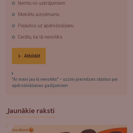
Ņemtu no uzkrājumiem
Meklētu aizņēmumu
Paļautos uz apdrošināšanu
Cerētu, ka tā nenotiks
Atbildēt
"Ar mani jau tā nenotiks" – uzzini pieredzes stāstus par
apdrošināšanas gadījumiem
Jaunākie raksti