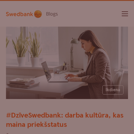
Blogs
Ikdiena
#DzīveSwedbank: darba kultūra, kas
maina priekšstatus