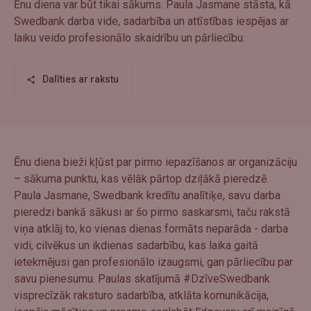
Ēnu diena var būt tikai sākums. Paula Jasmane stāsta, kā
Swedbank darba vide, sadarbība un attīstības iespējas ar
laiku veido profesionālo skaidrību un pārliecību.
Dalīties ar rakstu
Ēnu diena bieži kļūst par pirmo iepazīšanos ar organizāciju
– sākuma punktu, kas vēlāk pārtop dziļākā pieredzē.
Paula Jasmane, Swedbank kredītu analītiķe, savu darba
pieredzi bankā sākusi ar šo pirmo saskarsmi, taču rakstā
viņa atklāj to, ko vienas dienas formāts neparāda - darba
vidi, cilvēkus un ikdienas sadarbību, kas laika gaitā
ietekmējusi gan profesionālo izaugsmi, gan pārliecību par
savu pienesumu. Paulas skatījumā #DzīveSwedbank
visprecīzāk raksturo sadarbība, atklāta komunikācija,