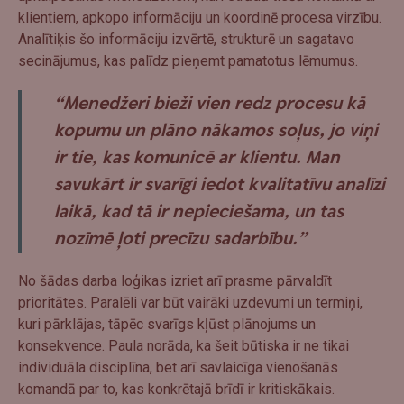
klientiem, apkopo informāciju un koordinē procesa virzību.
Analītiķis šo informāciju izvērtē, strukturē un sagatavo
secinājumus, kas palīdz pieņemt pamatotus lēmumus.
“Menedžeri bieži vien redz procesu kā
kopumu un plāno nākamos soļus, jo viņi
ir tie, kas komunicē ar klientu. Man
savukārt ir svarīgi iedot kvalitatīvu analīzi
laikā, kad tā ir nepieciešama, un tas
nozīmē ļoti precīzu sadarbību.”
No šādas darba loģikas izriet arī prasme pārvaldīt
prioritātes. Paralēli var būt vairāki uzdevumi un termiņi,
kuri pārklājas, tāpēc svarīgs kļūst plānojums un
konsekvence. Paula norāda, ka šeit būtiska ir ne tikai
individuāla disciplīna, bet arī savlaicīga vienošanās
komandā par to, kas konkrētajā brīdī ir kritiskākais.