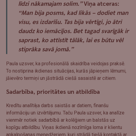
līdzi nākamajam solim.”
Viņa atceras:
“Man bija posms, kad likās – dodiet man
visu, es izdarīšu. Tas bija vērtīgi, jo ātri
daudz ko iemācījos. Bet tagad svarīgāk ir
saprast, ko attīstīt tālāk, lai es būtu vēl
stiprāka savā jomā.”
Paula uzsver, ka profesionālā skaidrība veidojas praksē.
To nostiprina ikdienas situācijas, kurās jāpieņem lēmumi,
jāievēro termiņi un jāstrādā ciešā sasaistē ar citiem.
Sadarbība, prioritātes un atbildība
Kredītu analītiķa darbs saistās ar datiem, finanšu
informāciju un izvērtējumu. Taču Paula uzsver, ka analīze
vienmēr notiek sadarbībā ar kolēģiem un balstās uz
kopīgu atbildību. Viņas ikdienā nozīmīga loma ir klientu
apkalpošanas menedžeriem, kuri strādā tiešā kontaktā ar