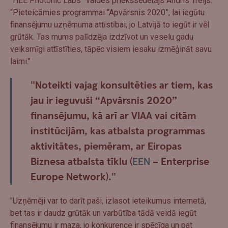
“HEE Photonic Labs” valdes priekšsēdētājs Andris Treijs:
“Pieteicāmies programmai “Apvārsnis 2020”, lai iegūtu
finansējumu uzņēmuma attīstībai, jo Latvijā to iegūt ir vēl
grūtāk. Tas mums palīdzēja izdzīvot un veselu gadu
veiksmīgi attīstīties, tāpēc visiem iesaku izmēģināt savu
laimi."
"Noteikti vajag konsultēties ar tiem, kas
jau ir ieguvuši “Apvārsnis 2020”
finansējumu, kā arī ar VIAA vai citām
institūcijām, kas atbalsta programmas
aktivitātes, piemēram, ar Eiropas
Biznesa atbalsta tīklu (
EEN
– Enterprise
Europe Network)."
"Uzņēmēji var to darīt paši, izlasot ieteikumus internetā,
bet tas ir daudz grūtāk un varbūtība tādā veidā iegūt
finansējumu ir maza, jo konkurence ir spēcīga un pat