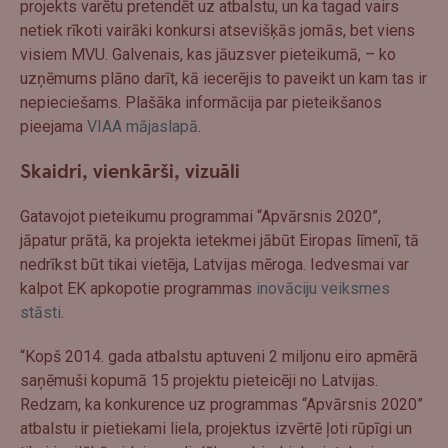
projekts varētu pretendēt uz atbalstu, un ka tagad vairs
netiek rīkoti vairāki konkursi atsevišķās jomās, bet viens
visiem MVU. Galvenais, kas jāuzsver pieteikumā, – ko
uzņēmums plāno darīt, kā iecerējis to paveikt un kam tas ir
nepieciešams. Plašāka informācija par pieteikšanos
pieejama
VIAA mājaslapā
.
Skaidri, vienkārši, vizuāli
Gatavojot pieteikumu programmai “Apvārsnis 2020”,
jāpatur prātā, ka projekta ietekmei jābūt Eiropas līmenī, tā
nedrīkst būt tikai vietēja, Latvijas mēroga. Iedvesmai var
kalpot EK apkopotie programmas
inovāciju veiksmes
stāsti
.
“Kopš 2014. gada atbalstu aptuveni 2 miljonu eiro apmērā
saņēmuši kopumā 15 projektu pieteicēji no Latvijas.
Redzam, ka konkurence uz programmas “Apvārsnis 2020”
atbalstu ir pietiekami liela, projektus izvērtē ļoti rūpīgi un