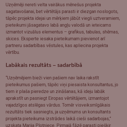
Uzņēmēji nereti velta vairākus mēnešus projekta
sagatavošanai, bet vērtētājs parasti ir diezgan noslogots,
tāpēc projekta idejai un mērķiem jābūt viegli uztveramiem,
pieteikumi jāsagatavo labā angļu valodā un ieteicams
izmantot vizuālus elementus – grafikus, tabulas, shēmas,
skices. Eksperte iesaka pieteikumam pievienot arī
partneru sadarbības vēstules, kas apliecina projekta
vērtību.
Labākais rezultāts – sadarbībā
“Uzņēmējiem bieži vien pašiem nav laika rakstīt
pieteikumus pašiem, tāpēc viņi piesaista konsultantus, jo
tiem ir plaša pieredze un zināšanas, kā ideju labāk
aprakstīt un pasniegt Eiropas vērtētājiem, izmantojot
vajadzīgos atslēgas vārdus. Tomēr visveiksmīgākais
rezultāts tiek sasniegts, ja uzņēmums un konsultants
projekta pieteikuma izstrādes laikā cieši sadarbojas,”
uzskata Marija Plotniece. Pirmajā fāzē parasti piešķir