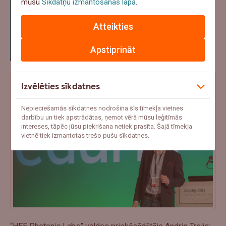
mūsu
Sīkdatņu izmantošanas lapā
.
pieteikumu, ir jābūt gataviem cītīgi
strādāt vairākus mēnešus, paturot prātā
Atteikties
varbūtību, ka projekts var arī nesaņemt
Apstiprināt
finansējumu.”
Izvēlēties sīkdatnes
Nepieciešamās sīkdatnes nodrošina šīs tīmekļa vietnes
darbību un tiek apstrādātas, ņemot vērā mūsu leģitīmās
intereses, tāpēc jūsu piekrišana netiek prasīta. Šajā tīmekļa
vietnē tiek izmantotas trešo pušu sīkdatnes.