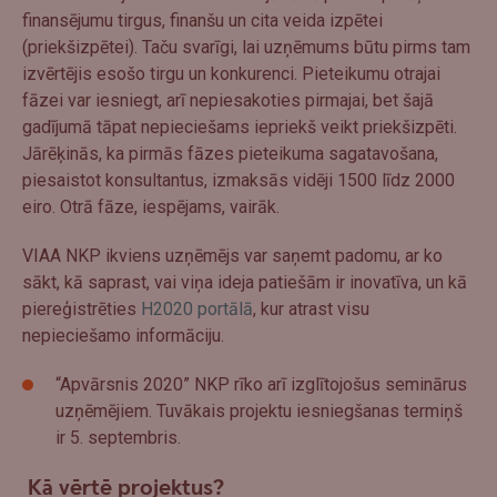
finansējumu tirgus, finanšu un cita veida izpētei
(priekšizpētei). Taču svarīgi, lai uzņēmums būtu pirms tam
izvērtējis esošo tirgu un konkurenci. Pieteikumu otrajai
fāzei var iesniegt, arī nepiesakoties pirmajai, bet šajā
gadījumā tāpat nepieciešams iepriekš veikt priekšizpēti.
Jārēķinās, ka pirmās fāzes pieteikuma sagatavošana,
piesaistot konsultantus, izmaksās vidēji 1500 līdz 2000
eiro. Otrā fāze, iespējams, vairāk.
VIAA NKP ikviens uzņēmējs var saņemt padomu, ar ko
sākt, kā saprast, vai viņa ideja patiešām ir inovatīva, un kā
piereģistrēties
H2020 portālā
, kur atrast visu
nepieciešamo informāciju.
“Apvārsnis 2020” NKP rīko arī izglītojošus seminārus
uzņēmējiem. Tuvākais projektu iesniegšanas termiņš
ir 5. septembris.
Kā vērtē projektus?