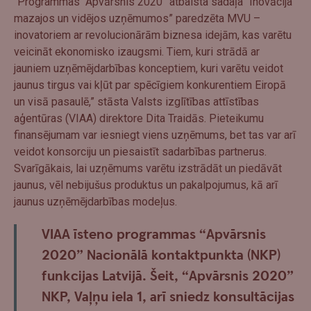
“Programmas “Apvārsnis 2020” atbalsta sadaļa “Inovācija
mazajos un vidējos uzņēmumos” paredzēta MVU –
inovatoriem ar revolucionārām biznesa idejām, kas varētu
veicināt ekonomisko izaugsmi. Tiem, kuri strādā ar
jauniem uzņēmējdarbības konceptiem, kuri varētu veidot
jaunus tirgus vai kļūt par spēcīgiem konkurentiem Eiropā
un visā pasaulē,” stāsta Valsts izglītības attīstības
aģentūras (VIAA) direktore Dita Traidās. Pieteikumu
finansējumam var iesniegt viens uzņēmums, bet tas var arī
veidot konsorciju un piesaistīt sadarbības partnerus.
Svarīgākais, lai uzņēmums varētu izstrādāt un piedāvāt
jaunus, vēl nebijušus produktus un pakalpojumus, kā arī
jaunus uzņēmējdarbības modeļus.
VIAA īsteno programmas “Apvārsnis
2020” Nacionālā kontaktpunkta (NKP)
funkcijas Latvijā. Šeit, “Apvārsnis 2020”
NKP, Vaļņu iela 1, arī sniedz konsultācijas