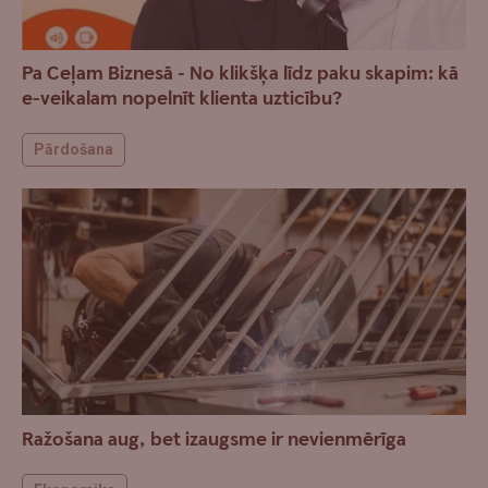
Pa Ceļam Biznesā - No klikšķa līdz paku skapim: kā
e-veikalam nopelnīt klienta uzticību?
Pārdošana
Ražošana aug, bet izaugsme ir nevienmērīga