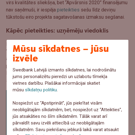
virs kvalitātes sliekšņa, bet “Apvārsnis 2020” finansējumu
nav saņēmuši, ir iespēja
pieteikties
sešu līdz deviņu
tūkstošu eiro projekta sagatavošanas izmaksu segšanai.
Kāpēc pieteikties: uzņēmēju viedoklis
Ernests Jenavs, uzņēmuma “Edurio” līdzdibinātājs:
Mūsu sīkdatnes – jūsu
““Edurio” 2016. gadā ieguva programmas “Apvārsnis 2020”
izvēle
atbalstu 1,86 miljonu eiro apmērā inovatīvas tīmekļa
platformas skolām un skolu tīkliem izveidei un pilotēšanai,
Swedbank Latvijā izmanto sīkdatnes, lai nodrošinātu
lai veidotu un izmantotu rīcībai atgriezenisko saiti ar
jums personalizētu pieredzi un uzlabotu tīmekļa
skolotājiem, skolēniem un viņu ģimenēm."
vietnes darbību. Plašākai informācijai skatiet
mūsu
sīkdatņu politiku
.
"Mums šis atbalsts ir bijis ārkārtīgi
vērtīgs, lai paplašinātu komandu un
Nospiežot uz “Apstiprināt”, jūs piekrītat visām
neobligātajām sīkdatnēm, bet, nospiežot uz “Atteikties”,
palīdzētu “Edurio” nokļūt 800 skolās
jūs atsakāties no šīm sīkdatnēm. Tālāk varat arī
5 valstīs. Atlase ir ļoti nopietna, tāpēc,
pārvaldīt savu izvēli attiecībā uz neobligātajām
sīkdatnēm. Savu piekrišanu jebkurā laikā varat atsaukt
lai, sagatavotu konkurētspējīgu