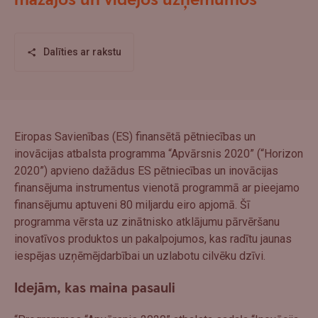
mazajos un vidējos uzņēmumos
Dalīties ar rakstu
Eiropas Savienības (ES) finansētā pētniecības un
inovācijas atbalsta programma “Apvārsnis 2020” (“Horizon
2020”) apvieno dažādus ES pētniecības un inovācijas
finansējuma instrumentus vienotā programmā ar pieejamo
finansējumu aptuveni 80 miljardu eiro apjomā. Šī
programma vērsta uz zinātnisko atklājumu pārvēršanu
inovatīvos produktos un pakalpojumos, kas radītu jaunas
iespējas uzņēmējdarbībai un uzlabotu cilvēku dzīvi.
Idejām, kas maina pasauli