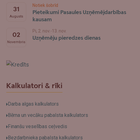
Notiek šobrīd
31
Pieteikumi Pasaules Uzņēmējdarbības
Augusts
kausam
Pi, 2. nov.-13. nov.
02
Uzņēmēju pieredzes dienas
Novembris
Swedbank
Kalkulatori & rīki
Darba algas kalkulators
Bērna un vecāku pabalsta kalkulators
Finanšu veselības ceļvedis
Bezdarbnieka pabalsta kalkulators