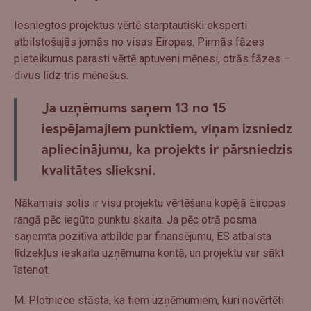
Iesniegtos projektus vērtē starptautiski eksperti
atbilstošajās jomās no visas Eiropas. Pirmās fāzes
pieteikumus parasti vērtē aptuveni mēnesi, otrās fāzes –
divus līdz trīs mēnešus.
Ja uzņēmums saņem 13 no 15
iespējamajiem punktiem, viņam izsniedz
apliecinājumu, ka projekts ir pārsniedzis
kvalitātes slieksni.
Nākamais solis ir visu projektu vērtēšana kopējā Eiropas
rangā pēc iegūto punktu skaita. Ja pēc otrā posma
saņemta pozitīva atbilde par finansējumu, ES atbalsta
līdzekļus ieskaita uzņēmuma kontā, un projektu var sākt
īstenot.
M. Plotniece stāsta, ka tiem uzņēmumiem, kuri novērtēti