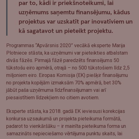
par to, kādi ir priekšnoteikumi, lai
uzņēmums saņemtu finansējumu, kādus
projektus var uzskatīt par inovatīviem un
kā sagatavot un pieteikt projektu.
Programmas “Apvārsnis 2020” vecākā eksperte Marija
Plotniece stāsta, ka uzņēmumi var pieteikties atbalstam
divās fāzēs. Pirmajā fāzē paredzēts finansējums 50
tūkstošu eiro apmērā, otrajā – no 500 tūkstošiem līdz 2,5
miljoniem eiro. Eiropas Komisija (EK) piešķir finansējumu
no projekta kopējām izmaksām 70% apmērā, bet 30%
jābūt paša uzņēmuma līdzfinansējumam vai arī
piesaistītiem līdzekļiem no citiem avotiem.
Eksperte stāsta, ka 2018. gadā EK ieviesusi korekcijas
konkursa uzsaukumā un projekta pieteikuma formātā,
padarot to vienkāršāku – ir mainīta pieteikuma forma un
samazināts nepieciešamo vērtējuma punktu skaits, lai