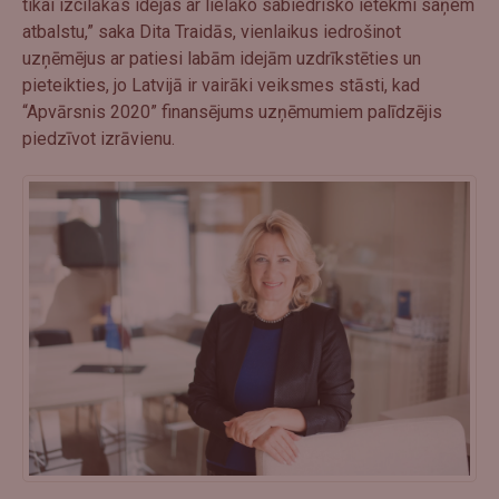
tikai izcilākās idejas ar lielāko sabiedrisko ietekmi saņem
atbalstu,” saka Dita Traidās, vienlaikus iedrošinot
uzņēmējus ar patiesi labām idejām uzdrīkstēties un
pieteikties, jo Latvijā ir vairāki veiksmes stāsti, kad
“Apvārsnis 2020” finansējums uzņēmumiem palīdzējis
piedzīvot izrāvienu.