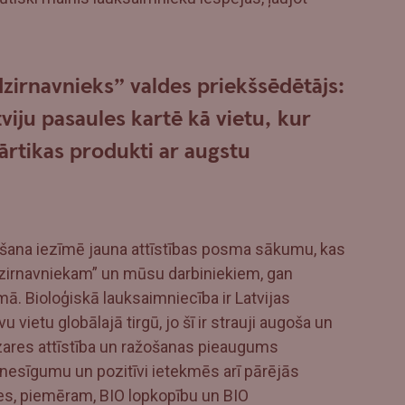
dzirnavnieks” valdes priekšsēdētājs:
viju pasaules kartē kā vietu, kur
 pārtikas produkti ar augstu
šana iezīmē jauna attīstības posma sākumu, kas
zirnavniekam” un mūsu darbiniekiem, gan
ā. Bioloģiskā lauksaimniecība ir Latvijas
ietu globālajā tirgū, jo šī ir strauji augoša un
ozares attīstība un ražošanas pieaugums
enesīgumu un pozitīvi ietekmēs arī pārējās
s, piemēram, BIO lopkopību un BIO