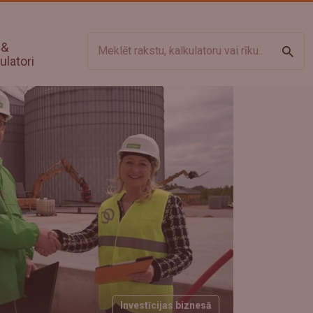
 &
Meklē
ulatori
Investīcijas biznesā