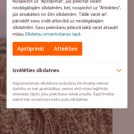
Nospiežot uz “Apstiprināt”, jūs piekrītat visām
neobligātajām sīkdatnēm, bet, nospiežot uz “Atteikties”,
jūs atsakāties no šīm sīkdatnēm. Tālāk varat arī
pārvaldīt savu izvēli attiecībā uz neobligātajām
sīkdatnēm. Savu piekrišanu jebkurā laikā varat atsaukt
mūsu
Sīkdatņu izmantošanas lapā
.
Apstiprināt
Atteikties
Izvēlēties sīkdatnes
Nepieciešamās sīkdatnes nodrošina šīs tīmekļa vietnes
darbību un tiek apstrādātas, ņemot vērā mūsu leģitīmās
intereses, tāpēc jūsu piekrišana netiek prasīta. Šajā tīmekļa
vietnē tiek izmantotas trešo pušu sīkdatnes.