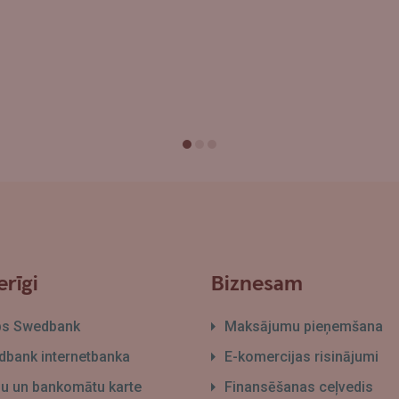
rīgi
Biznesam
bs Swedbank
Maksājumu pieņemšana
bank internetbanka
E-komercijas risinājumi
āļu un bankomātu karte
Finansēšanas ceļvedis