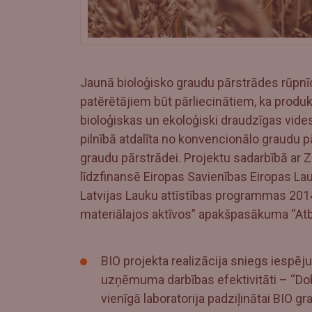
Jaunā bioloģisko graudu pārstrādes rūpnī
patērētājiem būt pārliecinātiem, ka produk
bioloģiskas un ekoloģiski draudzīgas vide
pilnībā atdalīta no konvencionālo graudu pā
graudu pārstrādei. Projektu sadarbībā ar 
līdzfinansē Eiropas Savienības Eiropas La
Latvijas Lauku attīstības programmas 20
materiālajos aktīvos” apakšpasākuma “Atb
BIO projekta realizācija sniegs iespēju
uzņēmuma darbības efektivitāti – “Dobe
vienīgā laboratorija padziļinātai BIO gr