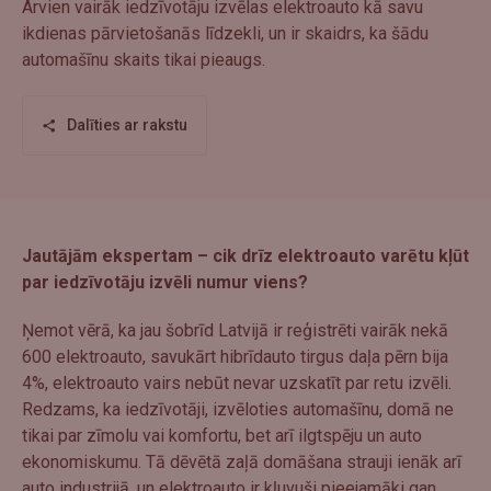
Arvien vairāk iedzīvotāju izvēlas elektroauto kā savu
ikdienas pārvietošanās līdzekli, un ir skaidrs, ka šādu
automašīnu skaits tikai pieaugs.
Dalīties ar rakstu
Jautājām ekspertam – cik drīz elektroauto varētu kļūt
par iedzīvotāju izvēli numur viens?
Ņemot vērā, ka jau šobrīd Latvijā ir reģistrēti vairāk nekā
600 elektroauto, savukārt hibrīdauto tirgus daļa pērn bija
4%, elektroauto vairs nebūt nevar uzskatīt par retu izvēli.
Redzams, ka iedzīvotāji, izvēloties automašīnu, domā ne
tikai par zīmolu vai komfortu, bet arī ilgtspēju un auto
ekonomiskumu. Tā dēvētā zaļā domāšana strauji ienāk arī
auto industrijā, un elektroauto ir kļuvuši pieejamāki gan