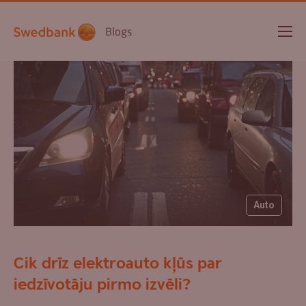
Blogs
Auto
Cik drīz elektroauto kļūs par
iedzīvotāju pirmo izvēli?