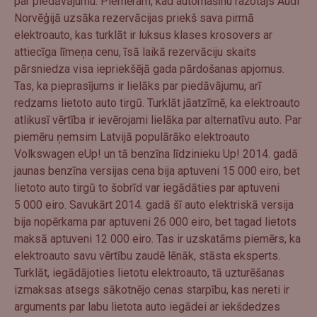
par piedāvājumu. Piemēram, kad automašīnu ražotājs Audi
Norvēģijā uzsāka rezervācijas priekš sava pirmā
elektroauto, kas turklāt ir luksus klases krosovers ar
attiecīga līmeņa cenu, īsā laikā rezervāciju skaits
pārsniedza visa iepriekšējā gada pārdošanas apjomus.
Tas, ka pieprasījums ir lielāks par piedāvājumu, arī
redzams lietoto auto tirgū. Turklāt jāatzīmē, ka elektroauto
atlikusī vērtība ir ievērojami lielāka par alternatīvu auto. Par
piemēru ņemsim Latvijā populārāko elektroauto
Volkswagen eUp! un tā benzīna līdzinieku Up! 2014. gadā
jaunas benzīna versijas cena bija aptuveni 15 000 eiro, bet
lietoto auto tirgū to šobrīd var iegādāties par aptuveni
5 000 eiro. Savukārt 2014. gadā šī auto elektriskā versija
bija nopērkama par aptuveni 26 000 eiro, bet tagad lietots
maksā aptuveni 12 000 eiro. Tas ir uzskatāms piemērs, ka
elektroauto savu vērtību zaudē lēnāk, stāsta eksperts.
Turklāt, iegādājoties lietotu elektroauto, tā uzturēšanas
izmaksas atsegs sākotnējo cenas starpību, kas nereti ir
arguments par labu lietota auto iegādei ar iekšdedzes