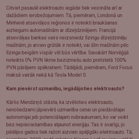
Citviet pasaulē elektroauto iegāde tiek veicināta arī ar
dažādiem ierobežojumiem. Tā, piemēram, Londonā un
Minhenē atsevišķos reģionos ir noteikti braukšanas
aizliegumi automašīnām ar dīzeļdzinējiem. Francijā
atsevišķas bankas vairs neizsniedz līzingu dīzeļdzinēju
mašīnām, jo arvien grūtāk ir noteikt, vai šīm mašīnām pēc
līzinga beigām vispār vēl būs vērtība. Savukārt Norvēģijā
noteikts 0% PVN likme bezizmešu auto pretstatā 100%
PVN pārējiem spēkratiem. Tādējādi, piemēram, Ford Focus
maksā vairāk nekā kā Tesla Model S.
Kam pievērst uzmanību, iegādājoties elektroauto?
Kārlis Mendziņš stāsta, ka izvēloties elektroauto,
nenoliedzami jāpievērš uzmanība cenai un piedāvātajai
autonomijai jeb potenciālajam nobraukumam, ko var veikt
bez nepieciešamības atjaunot enerģiju. Tas ir svarīgi, jo
pēdējos gados tiek ražoti aizvien spējīgāki elektroauto. Tā,