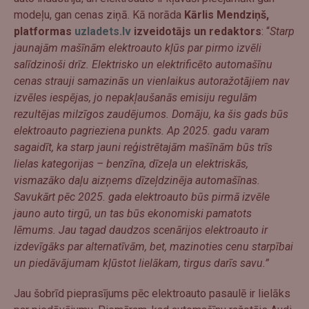
modeļu, gan cenas ziņā. Kā norāda
Kārlis Mendziņš,
platformas
uzladets.lv
izveidotājs un redaktors
: “
S
tarp
jaunajām mašīnām elektroauto kļūs par pirmo izvēli
salīdzinoši drīz. Elektrisko un elektrificēto automašīnu
cenas strauji samazinās un vienlaikus autoražotājiem nav
izvēles iespējas, jo nepakļaušanās emisiju regulām
rezultējas milzīgos zaudējumos. Domāju, ka šis gads būs
elektroauto pagrieziena punkts.
Ap 2025. gadu varam
sagaidīt, ka starp jauni reģistrētajām mašīnām būs trīs
lielas kategorijas – benzīna, dīzeļa un elektriskās,
vismazāko daļu aizņems dīzeļdzinēja automašīnas.
Savukārt pēc 2025. gada elektroauto būs pirmā izvēle
jauno auto tirgū, un tas būs ekonomiski pamatots
lēmums. Jau tagad daudzos scenārijos elektroauto ir
izdevīgāks par alternatīvām, bet
,
mazinoties cenu starpībai
un piedāvājumam kļūstot lielākam, tirgus darīs savu
.”
Jau šobrīd pieprasījums pēc elektroauto pasaulē ir lielāks