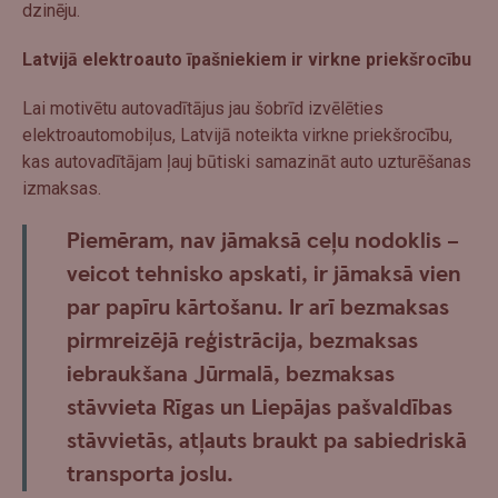
dzinēju.
Latvijā elektroauto īpašniekiem ir virkne priekšrocību
Lai motivētu autovadītājus jau šobrīd izvēlēties
elektroautomobiļus, Latvijā noteikta virkne priekšrocību,
kas autovadītājam ļauj būtiski samazināt auto uzturēšanas
izmaksas.
Piemēram, nav jāmaksā ceļu nodoklis –
veicot tehnisko apskati, ir jāmaksā vien
par papīru kārtošanu. Ir arī bezmaksas
pirmreizējā reģistrācija, bezmaksas
iebraukšana Jūrmalā, bezmaksas
stāvvieta Rīgas un Liepājas pašvaldības
stāvvietās, atļauts braukt pa sabiedriskā
transporta joslu.