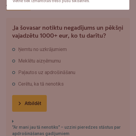
vietnē tiek izmantotas trešo pušu sīkdatnes.
Aptauja
Ja šovasar notiktu negadījums un pēkšņi
vajadzētu 1000+ eur, ko tu darītu?
Ņemtu no uzkrājumiem
Meklētu aizņēmumu
Paļautos uz apdrošināšanu
Cerētu, ka tā nenotiks
Atbildēt
"Ar mani jau tā nenotiks" – uzzini pieredzes stāstus par
apdrošināšanas gadījumiem