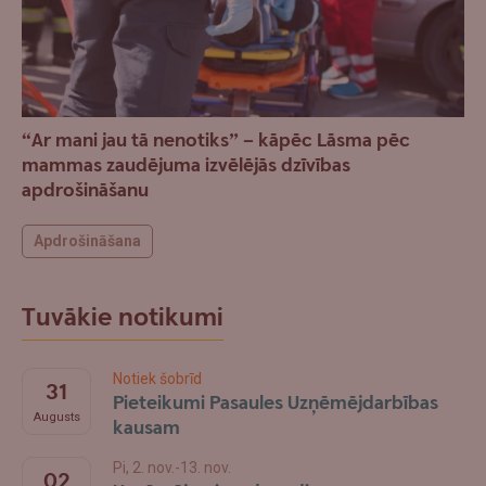
“Ar mani jau tā nenotiks” – kāpēc Lāsma pēc
mammas zaudējuma izvēlējās dzīvības
apdrošināšanu
Apdrošināšana
Tuvākie notikumi
Notiek šobrīd
31
Pieteikumi Pasaules Uzņēmējdarbības
Augusts
kausam
Pi, 2. nov.-13. nov.
02