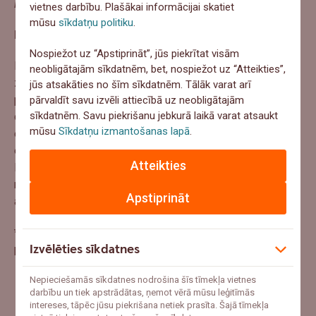
PlugShare vai ChargeMap mājaslapās un aplikācijās.”
vietnes darbību. Plašākai informācijai skatiet
mūsu
sīkdatņu politiku
.
Izdevīgāki līzinga nosacījumi
Nospiežot uz “Apstiprināt”, jūs piekrītat visām
Lai padarītu jaunus ekoloģiski nekaitīgus auto izmaksu
neobligātajām sīkdatnēm, bet, nospiežot uz “Atteikties”,
ziņā pieejamākus, arī Swedbank no šī gada piedāvā īpašu
jūs atsakāties no šīm sīkdatnēm. Tālāk varat arī
procenta likmi
līzingam
automašīnām, kuru oglekļa
pārvaldīt savu izvēli attiecībā uz neobligātajām
sīkdatnēm. Savu piekrišanu jebkurā laikā varat atsaukt
dioksīda emisiju līmenis nepārsniedz 95g/km*. Izvēloties
mūsu
Sīkdatņu izmantošanas lapā
.
elektromobili, mazlitrāžas auto vai hibrīdauto ar CO
2
emisijas līmeni ne augstāku par 95 g/km, procentu likme
Atteikties
līzingam būs 1,49% + 6men Euribor. Minētais CO
līmenis
2
noteikts, balstoties uz Eiropas Komisijas noteikto līmeni
Apstiprināt
auto ražotajiem.
*Saskaņā ar vieglo pasažieru automobiļu testa
Izvēlēties sīkdatnes
procedūras (WLTP) datiem.
Nepieciešamās sīkdatnes nodrošina šīs tīmekļa vietnes
darbību un tiek apstrādātas, ņemot vērā mūsu leģitīmās
intereses, tāpēc jūsu piekrišana netiek prasīta. Šajā tīmekļa