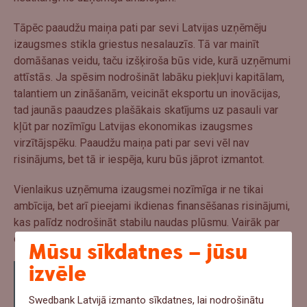
Tāpēc paaudžu maiņa pati par sevi Latvijas uzņēmēju
izaugsmes stikla griestus nesalauzīs. Tā var mainīt
domāšanas veidu, taču izšķiroša būs vide, kurā uzņēmumi
attīstās. Ja spēsim nodrošināt labāku piekļuvi kapitālam,
talantiem un zināšanām, veicināt eksportu un inovācijas,
tad jaunās paaudzes plašākais skatījums uz pasauli var
kļūt par nozīmīgu Latvijas ekonomikas izaugsmes
virzītājspēku. Paaudžu maiņa pati par sevi vēl nav
risinājums, bet tā ir iespēja, kuru būs jāprot izmantot.
Vienlaikus uzņēmuma izaugsmei nozīmīga ir ne tikai
ambīcija, bet arī pieejami ikdienas finansēšanas risinājumi,
kas palīdz nodrošināt stabilu naudas plūsmu. Vairāk par
overdrafta risinājumiem lasi
šeit
.
Mūsu sīkdatnes – jūsu
izvēle
Šo un citas uzņēmējam saistošas tēmas
risinājām sarunu festivālā LAMPA uz
Swedbank Latvijā izmanto sīkdatnes, lai nodrošinātu