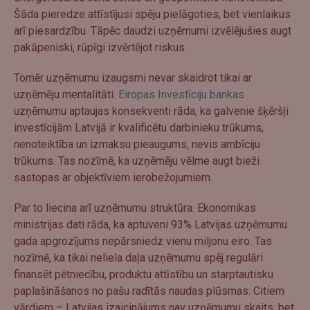
Šāda pieredze attīstījusi spēju pielāgoties, bet vienlaikus
arī piesardzību. Tāpēc daudzi uzņēmumi izvēlējušies augt
pakāpeniski, rūpīgi izvērtējot riskus.
Tomēr uzņēmumu izaugsmi nevar skaidrot tikai ar
uzņēmēju mentalitāti.
Eiropas Investīciju bankas
uzņēmumu aptaujas konsekventi rāda, ka galvenie šķēršļi
investīcijām Latvijā ir kvalificētu darbinieku trūkums,
nenoteiktība un izmaksu pieaugums, nevis ambīciju
trūkums. Tas nozīmē, ka uzņēmēju vēlme augt bieži
sastopas ar objektīviem ierobežojumiem.
Par to liecina arī uzņēmumu struktūra. Ekonomikas
ministrijas dati rāda, ka aptuveni 93% Latvijas uzņēmumu
gada apgrozījums nepārsniedz vienu miljonu eiro. Tas
nozīmē, ka tikai neliela daļa uzņēmumu spēj regulāri
finansēt pētniecību, produktu attīstību un starptautisku
paplašināšanos no pašu radītās naudas plūsmas. Citiem
vārdiem – Latvijas izaicinājums nav uzņēmumu skaits, bet