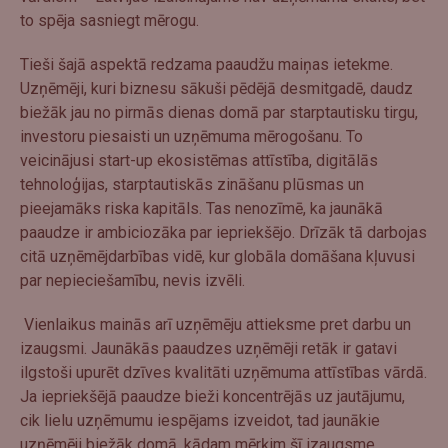
to spēja sasniegt mērogu.
Tieši šajā aspektā redzama paaudžu maiņas ietekme.
Uzņēmēji, kuri biznesu sākuši pēdējā desmitgadē, daudz
biežāk jau no pirmās dienas domā par starptautisku tirgu,
investoru piesaisti un uzņēmuma mērogošanu. To
veicinājusi start-up ekosistēmas attīstība, digitālās
tehnoloģijas, starptautiskās zināšanu plūsmas un
pieejamāks riska kapitāls. Tas nenozīmē, ka jaunākā
paaudze ir ambiciozāka par iepriekšējo. Drīzāk tā darbojas
citā uzņēmējdarbības vidē, kur globāla domāšana kļuvusi
par nepieciešamību, nevis izvēli.
Vienlaikus mainās arī uzņēmēju attieksme pret darbu un
izaugsmi. Jaunākās paaudzes uzņēmēji retāk ir gatavi
ilgstoši upurēt dzīves kvalitāti uzņēmuma attīstības vārdā.
Ja iepriekšējā paaudze bieži koncentrējās uz jautājumu,
cik lielu uzņēmumu iespējams izveidot, tad jaunākie
uzņēmēji biežāk domā, kādam mērķim šī izaugsme