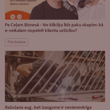
Pa Ceļam Biznesā - No klikšķa līdz paku skapim: kā
e-veikalam nopelnīt klienta uzticību?
Pārdošana
Ražošana aug, bet izaugsme ir nevienmērīga