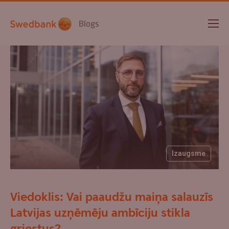
Blogs
Izaugsme
Viedoklis: Vai paaudžu maiņa salauzīs
Latvijas uzņēmēju ambīciju stikla