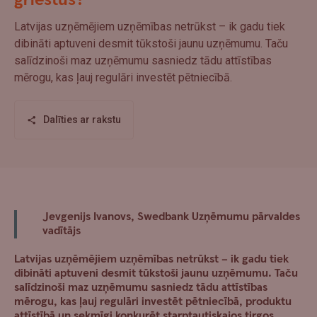
griestus?
Latvijas uzņēmējiem uzņēmības netrūkst – ik gadu tiek
dibināti aptuveni desmit tūkstoši jaunu uzņēmumu. Taču
salīdzinoši maz uzņēmumu sasniedz tādu attīstības
mērogu, kas ļauj regulāri investēt pētniecībā.
Dalīties ar rakstu
Jevgenijs Ivanovs, Swedbank Uzņēmumu pārvaldes
vadītājs
Latvijas uzņēmējiem uzņēmības netrūkst – ik gadu tiek
dibināti aptuveni desmit tūkstoši jaunu uzņēmumu. Taču
salīdzinoši maz uzņēmumu sasniedz tādu attīstības
mērogu, kas ļauj regulāri investēt pētniecībā, produktu
attīstībā un sekmīgi konkurēt starptautiskajos tirgos.