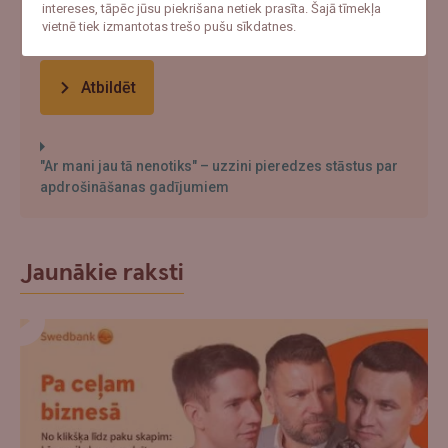
intereses, tāpēc jūsu piekrišana netiek prasīta. Šajā tīmekļa
Cerētu, ka tā nenotiks
vietnē tiek izmantotas trešo pušu sīkdatnes.
Atbildēt
"Ar mani jau tā nenotiks" – uzzini pieredzes stāstus par
apdrošināšanas gadījumiem
Jaunākie raksti