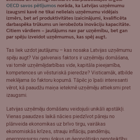
OECD savos pētījumos
norāda, ka Latvijas uzņēmumu
izaugsmi kavē ne tikai nelielais uzņēmumu vidējais
izmērs, bet arī produktivitātes izaicinājumi, kvalificēta
darbaspēka trūkums un ierobežota inovāciju kapacitāte.
Citiem vārdiem – jautājums nav par uzņēmību, bet gan
par spēju izveidot uzņēmumus, kas spēj augt.
Tas liek uzdot jautājumu – kas nosaka Latvijas uzņēmumu
spēju augt? Vai galvenais faktors ir uzņēmēju domāšana,
vai tomēr uzņēmējdarbības vide, kapitāla pieejamība,
kompetences un vēsturiskā pieredze? Visticamāk, atbilde
meklējama šo faktoru kopumā. Tāpēc jo īpaši interesanti
vērot, kā paaudžu maiņa ietekmē uzņēmēju attieksmi pret
izaugsmi.
Latvijas uzņēmēju domāšanu veidojuši unikāli apstākļi.
Vienas paaudzes laikā nācies piedzīvot pāreju no
plānveida ekonomikas uz brīvo tirgu, vairākas
ekonomiskās krīzes, strauju inflāciju, pandēmiju,
energoresursu cenu šokus un ģeopolitisko nenoteiktību.