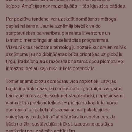
kalpos. Ambīcijas nav mazinājušās – tās kļuvušas citādas.
Par pozitīvu tendenci var uzskatīt domāšanas mēroga
paplašināšanos. Jaunie uzņēmēji biežāk veido
starptautiskas partnerības, piesaista investorus un
izmanto mentoringa un akselerācijas programmas.
Visvairāk tas redzams tehnoloģiju nozarē, kur arvien vairāk
uzņēmumu jau no dibināšanas brīža orientējas uz globālu
tirgu. Tradicionālajās ražošanas nozarēs šādu piemēru vēl
ir mazāk, bet arī šajā nišā ir liels potenciāls.
Tomēr ar ambiciozu domāšanu vien nepietiek. Latvijas
tirgus ir pārāk mazs, lai nodrošinātu ilgtermiņa izaugsmi.
Lai uzņēmums spētu konkurēt starptautiski, nepieciešami
vismaz trīs priekšnoteikumi – pieejams kapitāls, spēja
nodrošināt un palielināt ražošanas vai pakalpojumu
sniegšanas jaudu, kā arī atbilstošas kompetences. Ja
kāda no šīm sastāvdaļām trūkst, izaugsme apstājas
neatkarīgi no uzņēmēja ambīcijām.