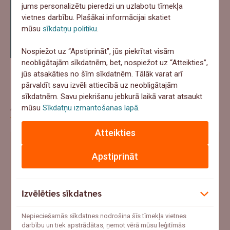
Swedbank Uzņēmējdarbības skatuves.
jums personalizētu pieredzi un uzlabotu tīmekļa
Skaties diskusijas ierakstos:
Swedbank
vietnes darbību. Plašākai informācijai skatiet
mūsu
sīkdatņu politiku
.
uzņēmējdarbības skatuve – Sarunu
festivāls LAMPA.
Nospiežot uz “Apstiprināt”, jūs piekrītat visām
neobligātajām sīkdatnēm, bet, nospiežot uz “Atteikties”,
jūs atsakāties no šīm sīkdatnēm. Tālāk varat arī
pārvaldīt savu izvēli attiecībā uz neobligātajām
sīkdatnēm. Savu piekrišanu jebkurā laikā varat atsaukt
Aptauja
mūsu
Sīkdatņu izmantošanas lapā
.
Atteikties
Ja šovasar notiktu negadījums un pēkšņi
Apstiprināt
vajadzētu 1000+ eur, ko tu darītu?
Ņemtu no uzkrājumiem
Izvēlēties sīkdatnes
Meklētu aizņēmumu
Nepieciešamās sīkdatnes nodrošina šīs tīmekļa vietnes
Paļautos uz apdrošināšanu
darbību un tiek apstrādātas, ņemot vērā mūsu leģitīmās