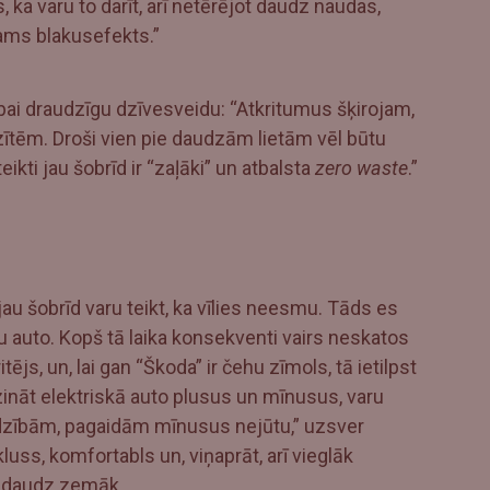
, ka varu to darīt, arī netērējot daudz naudas,
kams blakusefekts.”
bai draudzīgu dzīvesveidu: “Atkritumus šķirojam,
tēm. Droši vien pie daudzām lietām vēl būtu
eikti jau šobrīd ir “zaļāki” un atbalsta
zero waste
.”
au šobrīd varu teikt, ka vīlies neesmu. Tāds es
u auto. Kopš tā laika konsekventi vairs neskatos
js, un, lai gan “Škoda” ir čehu zīmols, tā ietilpst
ināt elektriskā auto plusus un mīnusus, varu
ajadzībām, pagaidām mīnusus nejūtu,” uzsver
kluss, komfortabls un, viņaprāt, arī vieglāk
edaudz zemāk.