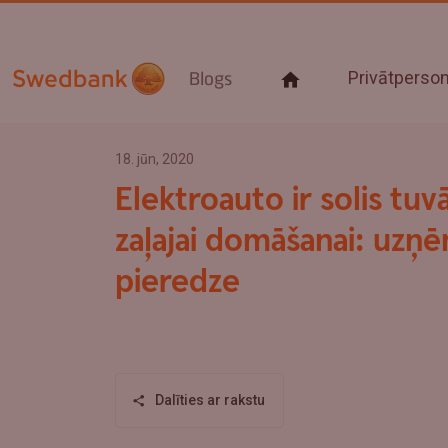
Privātpers
Blogs
18. jūn, 2020
Elektroauto ir solis tuv
zaļajai domāšanai: uzņ
pieredze
Dalīties ar rakstu