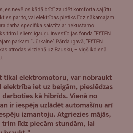
s, es nevēlos kādā brīdī zaudēt komforta sajūtu.
ties par to, vai elektrības pietiks līdz nākamajam
ra darba specifika saistīta ar nekustamo
 trim lieliem igauņu investīcijas fonda “EfTEN
ajam parkam “Jūrkalne” Pārdaugavā, “EfTEN
kas atrodas virzienā uz Bausku, – viņš ikdienā
u.
t tikai elektromotoru, var nobraukt
elektrība iet uz beigām, pieslēdzas
 darboties kā hibrīds. Vienā no
 ir iespēja uzlādēt automašīnu arī
iespēju izmantoju. Atgriezies mājās,
z trim līdz piecām stundām, lai
u braukt."