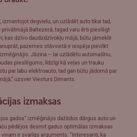
 izmantojot degvielu, un uzlādēt auto tikai tad,
 privātmājā Baltezerā, tagad varu ērti pieslēgt
em, kas dzīvo daudzdzīvokļu mājā, būtu jāmeklē
manuprāt, pazemes stāvvietā ir iespēja pievilkt
izmēģinājis. Jāzina – lai uzlādētu automašīnu,
das pieslēgums, līdzīgi kā veļas un trauku
stu par labu elektroauto, tad gan būtu jādomā par
tmājā,” uzsver Viesturs Dimants.
cijas izmaksas
knajos gados” izmēģinājis dažādus dārgus auto un
, taču pēdējos desmit gadus optimālas izmaksas
iņam ir svarīgs arguments. “Interesanti, ka