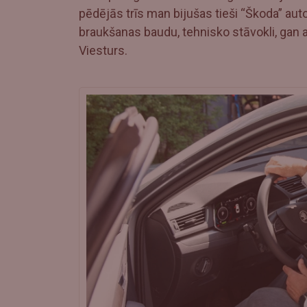
pēdējās trīs man bijušas tieši “Škoda” aut
braukšanas baudu, tehnisko stāvokli, gan
Viesturs.