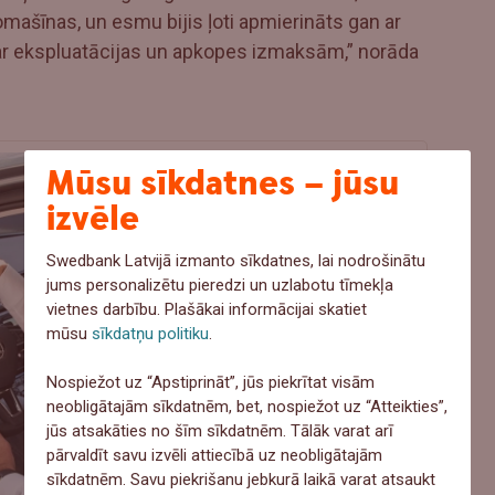
omašīnas, un esmu bijis ļoti apmierināts gan ar
 ar ekspluatācijas un apkopes izmaksām,” norāda
Mūsu sīkdatnes – jūsu
izvēle
Swedbank Latvijā izmanto sīkdatnes, lai nodrošinātu
jums personalizētu pieredzi un uzlabotu tīmekļa
vietnes darbību. Plašākai informācijai skatiet
mūsu
sīkdatņu politiku
.
Nospiežot uz “Apstiprināt”, jūs piekrītat visām
neobligātajām sīkdatnēm, bet, nospiežot uz “Atteikties”,
jūs atsakāties no šīm sīkdatnēm. Tālāk varat arī
pārvaldīt savu izvēli attiecībā uz neobligātajām
sīkdatnēm. Savu piekrišanu jebkurā laikā varat atsaukt