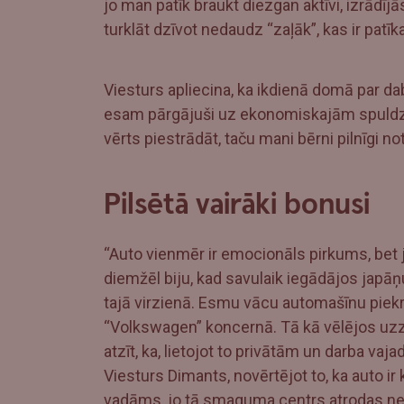
jo man patīk braukt diezgan aktīvi, izrādījās
turklāt dzīvot nedaudz “zaļāk”, kas ir patī
Viesturs apliecina, ka ikdienā domā par da
esam pārgājuši uz ekonomiskajām spuldzī
vērts piestrādāt, taču mani bērni pilnīgi not
Pilsētā vairāki bonusi
“Auto vienmēr ir emocionāls pirkums, bet j
diemžēl biju, kad savulaik iegādājos japāņ
tajā virzienā. Esmu vācu automašīnu piekritē
“Volkswagen” koncernā. Tā kā vēlējos uzz
atzīt, ka, lietojot to privātām un darba v
Viesturs Dimants, novērtējot to, ka auto ir 
vadāms, jo tā smaguma centrs atrodas n