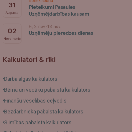
Notiek šobrīd
31
Pieteikumi Pasaules
Uzņēmējdarbības kausam
Augusts
Pi, 2. nov.-13. nov.
02
Uzņēmēju pieredzes dienas
Novembris
Kalkulatori & rīki
Darba algas kalkulators
Bērna un vecāku pabalsta kalkulators
Finanšu veselības ceļvedis
Bezdarbnieka pabalsta kalkulators
Slimības pabalsta kalkulators