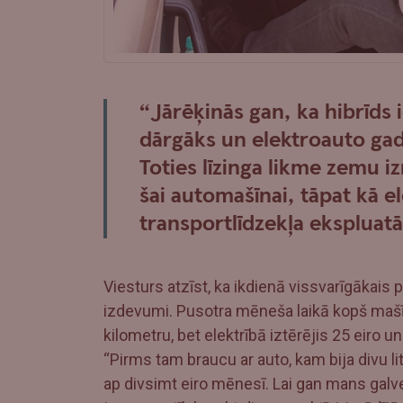
“Jārēķinās gan, ka hibrīds 
dārgāks un elektroauto gad
Toties līzinga likme zemu 
šai automašīnai, tāpat kā e
transportlīdzekļa ekspluatā
Viesturs atzīst, ka ikdienā vissvarīgākais 
izdevumi. Pusotra mēneša laikā kopš mašī
kilometru, bet elektrībā iztērējis 25 eiro un 
“Pirms tam braucu ar auto, kam bija divu li
ap divsimt eiro mēnesī. Lai gan mans galve