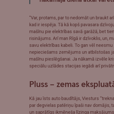
"Var, protams, par to nedomāt un braukt arī,
kad ir iespēja. Tā kā kopš pavasara dzīvoju
mašīnu pie elektrības savā garāžā, bet ti
risinājums. Arī man Rīgā ir dzīvoklis, un, 
savu elektrības kabeli. To gan vēl neesmu 
nepieciešams zemējums un atbilstošas jau
mašīnu pieslēgšanai. Ja nākamā izvēle kri
speciālu uzlādes stacijas iegādi arī privā
Pluss – zemas ekspluatā
Kā jau īsts auto baudītājs, Viesturs “tre
par degvielas patēriņu īpaši nav domājis
un saprātīgs ikmēneša līzinga maksājums v