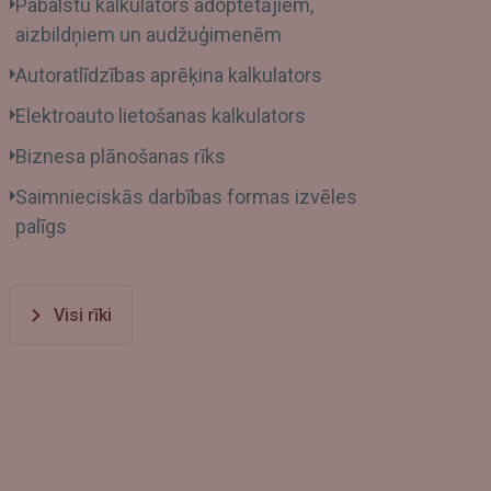
Pabalstu kalkulators adoptētājiem,
aizbildņiem un audžuģimenēm
Autoratlīdzības aprēķina kalkulators
Elektroauto lietošanas kalkulators
Biznesa plānošanas rīks
Saimnieciskās darbības formas izvēles
palīgs
Visi rīki