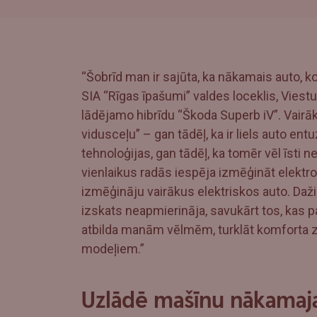
“Šobrīd man ir sajūta, ka nākamais auto, 
SIA “Rīgas īpašumi” valdes loceklis, Viest
lādējamo hibrīdu “Škoda Superb iV”. Vairāku
vidusceļu” – gan tādēļ, ka ir liels auto en
tehnoloģijas, gan tādēļ, ka tomēr vēl īsti ne
vienlaikus radās iespēja izmēģināt elektr
izmēģināju vairākus elektriskos auto. Daži 
izskats neapmierināja, savukārt tos, kas pat
atbilda manām vēlmēm, turklāt komforta ziņ
modeļiem.”
Uzlādē mašīnu nākamaja