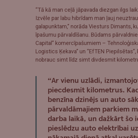
“Tā kā man ceļā jāpavada diezgan ilgs laik
Izvēle par labu hibrīdam man ļauj neuztrauk
galapunktam,” norāda Viesturs Dimants, ku
īpašumu pārvaldīšanu. Būdams pārvaldnieks
Capital” komercīpašumiem – Tehnoloģisk
Logistics Ķekava” un “EfTEN Piepilsētas”, 
nobrauc simt līdz simt divdesmit kilometr
“Ar vienu uzlādi, izmantojo
piecdesmit kilometrus. Kad 
benzīna dzinējs un auto sāk
pārvaldāmajiem parkiem man
darba laikā, un dažkārt šo 
pieslēdzu auto elektrībai u
nākamajā dienā atkal varēt