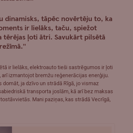
ūtu dinamisks, tāpēc novērtēju to, ka
ents ir lielāks, taču, spiežot
 tērējas ļoti ātri. Savukārt pilsētā
režīmā."
ā ir lielāks, elektroauto tieši sastrēgumos ir ļoti
, arī izmantojot bremžu reģenerācijas enerģiju.
s domāt, ja dzīvo un strādā Rīgā, jo vismaz
sabiedriskā transporta joslām, kā arī bez maksas
ostāvvietās. Mani paziņas, kas strādā Vecrīgā,