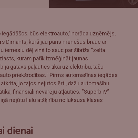
ko iegādāšos, būs elektroauto,” norāda uzņēmējs,
urs Dimants, kurš jau pāris mēnešus brauc ar
 iemeslu dēļ viņš to sauc par šībrīža “zelta
tuziasts, kuram patīk izmēģināt jaunas
bija gatavs paļauties tikai uz elektrību, taču
oauto priekšrocības. “Pirms automašīnas iegādes
atkrita, jo tajos nejutos ērti, dažu automašīnu
ika, finansiāli nevarēju atļauties. “Superb iV”
ā nejūtu lielu atšķirību no luksusa klases
i dienai