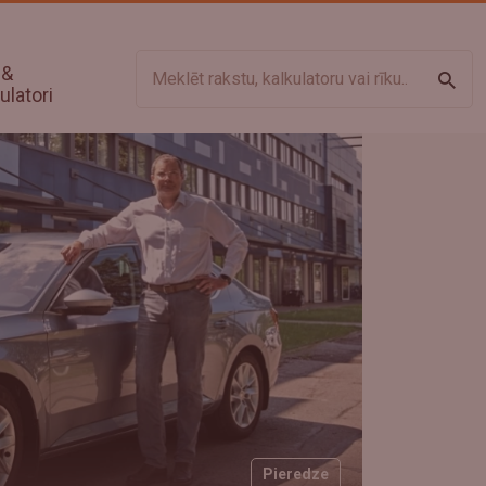
 &
Meklē
ulatori
Pieredze