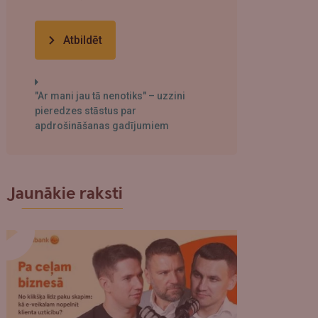
Atbildēt
"Ar mani jau tā nenotiks" – uzzini
pieredzes stāstus par
apdrošināšanas gadījumiem
Jaunākie raksti