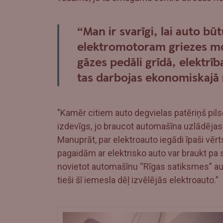
“Man ir svarīgi, lai auto b
elektromotoram griezes mom
gāzes pedāli grīdā, elektrība
tas darbojas ekonomiskajā 
"Kamēr citiem auto degvielas patēriņš pilsēt
izdevīgs, jo braucot automašīna uzlādējas
Manuprāt, par elektroauto iegādi īpaši vērt
pagaidām ar elektrisko auto var braukt pa 
novietot automašīnu “Rīgas satiksmes” aut
tieši šī iemesla dēļ izvēlējās elektroauto.”