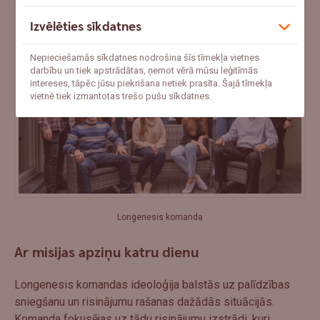
Izvēlēties sīkdatnes
Nepieciešamās sīkdatnes nodrošina šīs tīmekļa vietnes
darbību un tiek apstrādātas, ņemot vērā mūsu leģitīmās
intereses, tāpēc jūsu piekrišana netiek prasīta. Šajā tīmekļa
vietnē tiek izmantotas trešo pušu sīkdatnes.
Longenesis komanda
Ar misijas apziņu katru dienu
Longenesis komandas ideoloģija balstās uz palīdzības
sniegšanu un risinājumu rašanas dažādās situācijās.
Komanda fokusējas uz tādu risinājumu izstrādi, kuri