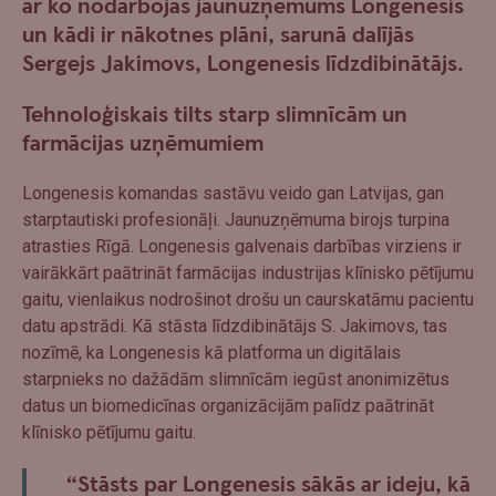
ar ko nodarbojas jaunuzņēmums Longenesis
un kādi ir nākotnes plāni, sarunā dalījās
Sergejs Jakimovs, Longenesis līdzdibinātājs.
Tehnoloģiskais tilts starp slimnīcām un
farmācijas uzņēmumiem
Longenesis komandas sastāvu veido gan Latvijas, gan
starptautiski profesionāļi. Jaunuzņēmuma birojs turpina
atrasties Rīgā. Longenesis galvenais darbības virziens ir
vairākkārt paātrināt farmācijas industrijas klīnisko pētījumu
gaitu, vienlaikus nodrošinot drošu un caurskatāmu pacientu
datu apstrādi. Kā stāsta līdzdibinātājs S. Jakimovs, tas
nozīmē, ka Longenesis kā platforma un digitālais
starpnieks no dažādām slimnīcām iegūst anonimizētus
datus un biomedicīnas organizācijām palīdz paātrināt
klīnisko pētījumu gaitu.
“Stāsts par Longenesis sākās ar ideju, kā