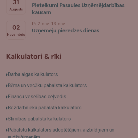
31
Pieteikumi Pasaules Uzņēmējdarbības
Augusts
kausam
Pi, 2. nov.-13. nov.
02
Uzņēmēju pieredzes dienas
Novembris
Kalkulatori & rīki
Darba algas kalkulators
Bērna un vecāku pabalsta kalkulators
Finanšu veselības ceļvedis
Bezdarbnieka pabalsta kalkulators
Slimības pabalsta kalkulators
Pabalstu kalkulators adoptētājiem, aizbildņiem un
audžuģimenēm