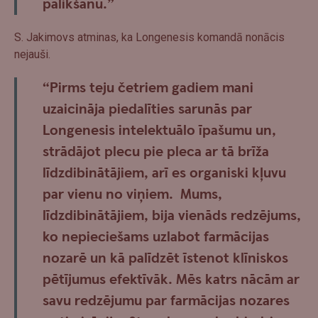
palikšanu.”
S. Jakimovs atminas, ka Longenesis komandā nonācis
nejauši.
“Pirms teju četriem gadiem mani
uzaicināja piedalīties sarunās par
Longenesis intelektuālo īpašumu un,
strādājot plecu pie pleca ar tā brīža
līdzdibinātājiem, arī es organiski kļuvu
par vienu no viņiem. Mums,
līdzdibinātājiem, bija vienāds redzējums,
ko nepieciešams uzlabot farmācijas
nozarē un kā palīdzēt īstenot klīniskos
pētījumus efektīvāk. Mēs katrs nācām ar
savu redzējumu par farmācijas nozares