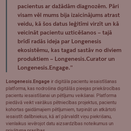
pacientus ar dažādām diagnozēm. Pāri
visam vēl mums bija izaicinājums atrast
veidu, kā šos datus leģitīmi virzīt un kā
veicināt pacientu uzticēšanos – tajā
brīdī radās ideja par Longenesis
ekosistēmu, kas tagad sastāv no diviem
produktiem –
Longenesis.Curator
un
Longenesis.Engage
."
Longenesis.Engage
ir digitāla pacientu iesaistīšanas
platforma, kas nodrošina digitālās pieejas priekšrocības
pacientu iesaistīšanai un pētījumu veikšanai. Platforma
piedāvā veikt vairākus pētniecības projektus, pacientu
kohortas gaidāmajiem pētījumiem, turpināt un atkārtoti
iesaistīt dalībniekus, kā arī pārvaldīt viņu piekrišanu,
vienlaikus ievērojot datu aizsardzības noteikumus un
privātuma prasības.