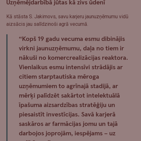
Uzņēmējdarbībā jūtas kā zivs ūdenī
Kā stāsta S. Jakimovs, savu karjeru jaunuzņēmumu vidū
aizsācis jau salīdzinoši agrā vecumā.
“Kopš 19 gadu vecuma esmu dibinājis
virkni jaunuzņēmumu, daļa no tiem ir
nākuši no komercrealizācijas reaktora.
Vienlaikus esmu intensīvi strādājis ar
citiem starptautiska mēroga
uzņēmumiem to agrīnajā stadijā, ar
mērķi palīdzēt sakārtot intelektuālā
īpašuma aizsardzības stratēģiju un
piesaistīt investīcijas. Savā karjerā
saskāros ar farmācijas jomu un tajā
darbojos joprojām, iespējams – uz