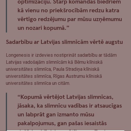
optimizāciju. Starp komandas biedriem
kā vienu no priekšrocībām redzu katra
vērtīgo redzējumu par mūsu uzņēmumu
un nozari kopumā.”
Sadarbību ar Latvijas slimnīcām vērtē augstu
Longenesis ir izdevies nostiprināt sadarbību ar tādām
Latvijas vadošajām slimnīcām kā Bērnu klīniskā
universitātes slimnīca, Paula Stradiņa klīniskā
universitātes slimnīca, Rīgas Austrumu klīniskā
universitātes slimnīca un citām.
“Kopumā vērtējot Latvijas slimnīcas,
jāsaka, ka slimnīcu vadības ir atsaucīgas
un labprāt gan izmanto mūsu
pakalpojumus, gan pašas iesaistās