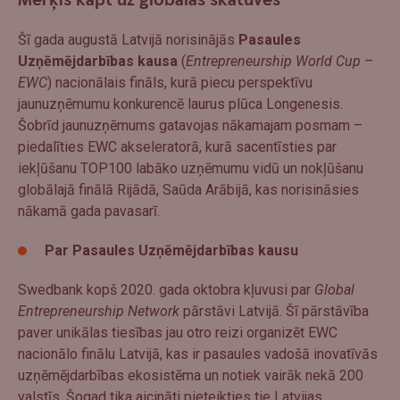
Mērķis kāpt uz globālās skatuves
Šī gada augustā Latvijā norisinājās
Pasaules
Uzņēmējdarbības kausa
(
Entrepreneurship World Cup –
EWC
) nacionālais fināls, kurā piecu perspektīvu
jaunuzņēmumu konkurencē laurus plūca Longenesis.
Šobrīd jaunuzņēmums gatavojas nākamajam posmam –
piedalīties EWC akseleratorā, kurā sacentīsties par
iekļūšanu TOP100 labāko uzņēmumu vidū un nokļūšanu
globālajā finālā Rijādā, Saūda Arābijā, kas norisināsies
nākamā gada pavasarī.
Par Pasaules Uzņēmējdarbības kausu
Swedbank kopš 2020. gada oktobra kļuvusi par
Global
Entrepreneurship Network
pārstāvi Latvijā. Šī pārstāvība
paver unikālas tiesības jau otro reizi organizēt EWC
nacionālo finālu Latvijā, kas ir pasaules vadošā inovatīvās
uzņēmējdarbības ekosistēma un notiek vairāk nekā 200
valstīs. Šogad tika aicināti pieteikties tie Latvijas