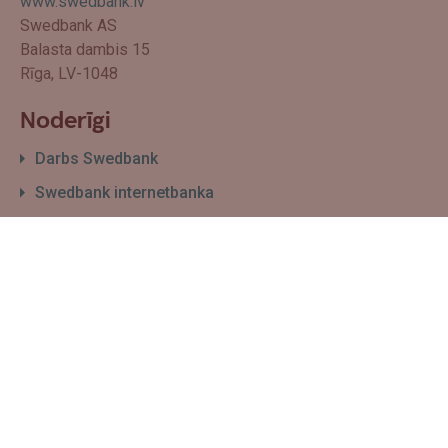
www.swedbank.lv
Swedbank AS
Balasta dambis 15
Rīga, LV-1048
Noderīgi
Darbs Swedbank
Swedbank internetbanka
Filiāļu un bankomātu karte
Par Swedbank
Sīkdatņu izmantošanas politika
Biznesam
Maksājumu pieņemšana
E-komercijas risinājumi