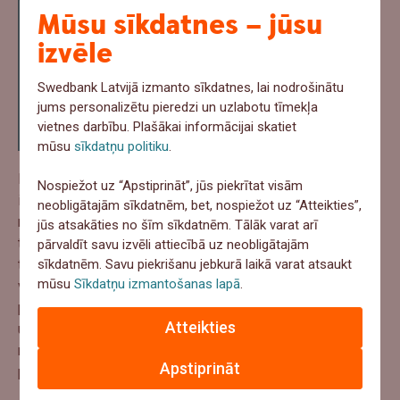
dažādos klīniskos pētījumos. Tas ir
Mūsu sīkdatnes – jūsu
apsveicami, un mūsu komandai ir
izvēle
gandarījums būt daļai no šī procesa, jo
virknei pacientu šie pētījumi var palīdzēt
Swedbank Latvijā izmanto sīkdatnes, lai nodrošinātu
jums personalizētu pieredzi un uzlabotu tīmekļa
risināt veselības problēmas,” uzsver S.
vietnes darbību. Plašākai informācijai skatiet
Jakimovs.
mūsu
sīkdatņu politiku
.
Dati, ko no slimnīcām vai institūcijām saņem Longenesis,
Nospiežot uz “Apstiprināt”, jūs piekrītat visām
ir anonimizēti metadati par pacientiem. Būtībā slimnīcas
neobligātajām sīkdatnēm, bet, nospiežot uz “Atteikties”,
nodrošina Longenesis ar informāciju, kādas diagnozes
jūs atsakāties no šīm sīkdatnēm. Tālāk varat arī
tiek ārstētas slimnīcās vai kādas ārstēšanas metodes
pārvaldīt savu izvēli attiecībā uz neobligātajām
sīkdatnēm. Savu piekrišanu jebkurā laikā varat atsaukt
tiek izmantotas. Savukārt Longenesis komanda šos datus
mūsu
Sīkdatņu izmantošanas lapā
.
vizualizē un strukturizē pārskatāmā veidā, lai klīnisko
pētījumu vai farmācijas firmām, pētījumu sponsoriem
Atteikties
uzreiz būtu skaidrs par lokālās slimnīcas pacientiem,
noteiktajām diagnozēm un to, kā viņus var iesaistīt
Apstiprināt
pētījumu veikšanā.