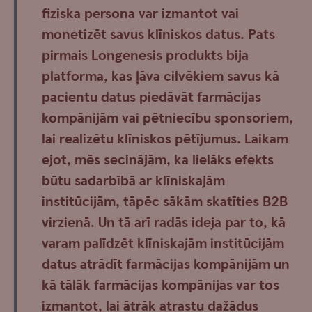
fiziska persona var izmantot vai
monetizēt savus klīniskos datus. Pats
pirmais Longenesis produkts bija
platforma, kas ļāva cilvēkiem savus kā
pacientu datus piedāvāt farmācijas
kompānijām vai pētniecību sponsoriem,
lai realizētu klīniskos pētījumus. Laikam
ejot, mēs secinājām, ka lielāks efekts
būtu sadarbībā ar klīniskajām
institūcijām, tāpēc sākām skatīties B2B
virzienā. Un tā arī radās ideja par to, kā
varam palīdzēt klīniskajām institūcijām
datus atrādīt farmācijas kompānijām un
kā tālāk farmācijas kompānijas var tos
izmantot, lai ātrāk atrastu dažādus