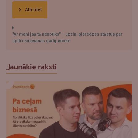
Atbildēt
"Ar mani jau tā nenotiks" – uzzini pieredzes stāstus par
apdrošināšanas gadījumiem
Jaunākie raksti