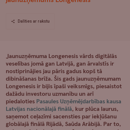
jaunuzņēmums Longenesis
Dalīties ar rakstu
Jaunuzņēmuma Longenesis vārds digitālās
veselības jomā gan Latvijā, gan ārvalstīs ir
nostiprinājies jau pāris gadus kopš tā
dibināšanas brīža. Šis gads jaunuzņēmumam
Longenesis ir bijis īpaši veiksmīgs, piesaistot
dažādu investoru uzmanību un arī
piedaloties
Pasaules Uzņēmējdarbības kausa
Latvijas nacionālajā finālā
, kur plūca laurus,
saņemot ceļazīmi sacensties par iekļūšanu
globālajā finālā Rijādā, Saūda Arābijā. Par to,