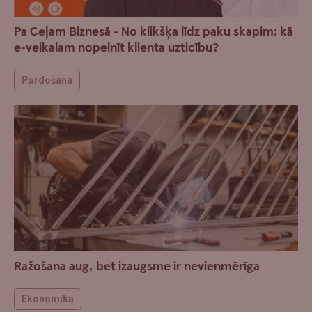
Pa Ceļam Biznesā - No klikšķa līdz paku skapim: kā
e-veikalam nopelnīt klienta uzticību?
Pārdošana
Ražošana aug, bet izaugsme ir nevienmērīga
Ekonomika