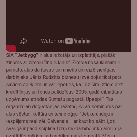
SIA “Jetbygg”
ir alus ražotājs un izplatītājs, plašāk
zināms ar zīmolu “IndieJānis”. Zīmola nosaukumam ir
pamats: alus darītavas saimnieks un reizē vienīgais
darbinieks Jānis Rudzītis biznesu izveidojis tikai pats
saviem spēkiem un var lepoties, ka līdz šim izticis bez
kredītlīnijas un fondu palīdzības. 2005. gadā dibinātais
uzņēmums atrodas Suntažu pagastā, Upespilī. Tas
organizē arī degustācijas ražotnē, kā arī seminārus par
alus vēsturi, kultūru un tehnoloģiju. “Jebkuru ideju ir
iespējams realizēt. Galvenais – ar kaut ko sākt. Ļoti
svarīga ir pašdisciplīna. Uzņēmējdarbībā ir kā armijā: ja
uzstādīts mērķis, tad nedrīkst palikt pusratā. Misija