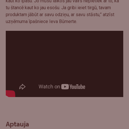
kaut ko īpašu. Jo mūsu laikos jau vairs nepietiek ar to, ka
tu štancē kaut ko jau esošu. Ja gribi ieiet tirgū, tavam
produktam jābūt ar savu odziņu, ar savu stāstu,” atzīst
uzņēmuma īpašniece Ieva Būmerte.
Aptauja