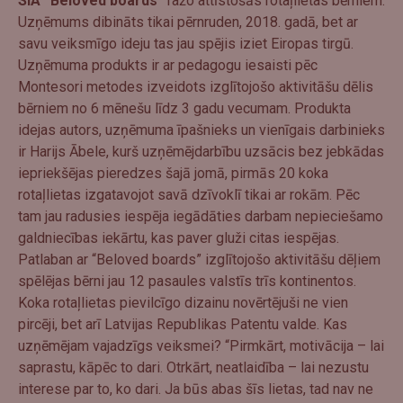
SIA “Beloved boards”
ražo attīstošās rotaļlietas bērniem.
Uzņēmums dibināts tikai pērnruden, 2018. gadā, bet ar
savu veiksmīgo ideju tas jau spējis iziet Eiropas tirgū.
Uzņēmuma produkts ir ar pedagogu iesaisti pēc
Montesori metodes izveidots izglītojošo aktivitāšu dēlis
bērniem no 6 mēnešu līdz 3 gadu vecumam. Produkta
idejas autors, uzņēmuma īpašnieks un vienīgais darbinieks
ir Harijs Ābele, kurš uzņēmējdarbību uzsācis bez jebkādas
iepriekšējas pieredzes šajā jomā, pirmās 20 koka
rotaļlietas izgatavojot savā dzīvoklī tikai ar rokām. Pēc
tam jau radusies iespēja iegādāties darbam nepieciešamo
galdniecības iekārtu, kas paver gluži citas iespējas.
Patlaban ar “Beloved boards” izglītojošo aktivitāšu dēļiem
spēlējas bērni jau 12 pasaules valstīs trīs kontinentos.
Koka rotaļlietas pievilcīgo dizainu novērtējuši ne vien
pircēji, bet arī Latvijas Republikas Patentu valde. Kas
uzņēmējam vajadzīgs veiksmei? “Pirmkārt, motivācija – lai
saprastu, kāpēc to dari. Otrkārt, neatlaidība – lai nezustu
interese par to, ko dari. Ja būs abas šīs lietas, tad nav ne