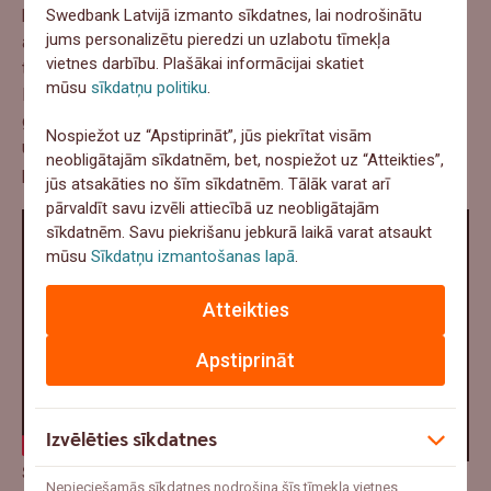
Swedbank Latvijā izmanto sīkdatnes, lai nodrošinātu
kas piedāvā tik plašu pakalpojumu klāstu vienuviet. “JOE”
jums personalizētu pieredzi un uzlabotu tīmekļa
arī jau sācis savus pakalpojumus piedāvāt Skandināvijas
vietnes darbību. Plašākai informācijai skatiet
tirgū. “No vienas puses, tas ir veiksmes stāsts, no otras –
mūsu
sīkdatņu politiku
.
liels izaicinājums. Pats svarīgākais – nepadoties
grūtībās. No savām kļūdām vienkārši ir jāmācās. Un, ja
Nospiežot uz “Apstiprināt”, jūs piekrītat visām
uzņēmums mācās no kļūdām, tad tam ir nākotne,” ir
neobligātajām sīkdatnēm, bet, nospiežot uz “Atteikties”,
pārliecināts uzņēmuma vadītājs Jurģis Smelters.
jūs atsakāties no šīm sīkdatnēm. Tālāk varat arī
pārvaldīt savu izvēli attiecībā uz neobligātajām
sīkdatnēm. Savu piekrišanu jebkurā laikā varat atsaukt
mūsu
Sīkdatņu izmantošanas lapā
.
Atteikties
Apstiprināt
Izvēlēties sīkdatnes
SIA “Marki Group”
nodarbojas ar tematisko kostīmu,
Nepieciešamās sīkdatnes nodrošina šīs tīmekļa vietnes