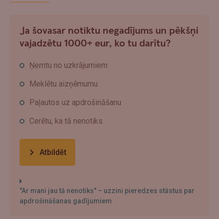
Ja šovasar notiktu negadījums un pēkšņi
vajadzētu 1000+ eur, ko tu darītu?
Ņemtu no uzkrājumiem
Meklētu aizņēmumu
Paļautos uz apdrošināšanu
Cerētu, ka tā nenotiks
Atbildēt
"Ar mani jau tā nenotiks" – uzzini pieredzes stāstus par
apdrošināšanas gadījumiem