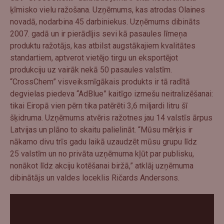
ķīmisko vielu ražošana. Uzņēmums, kas atrodas Olaines
novadā, nodarbina 45 darbiniekus. Uzņēmums dibināts
2007. gadā un ir pierādījis sevi kā pasaules līmeņa
produktu ražotājs, kas atbilst augstākajiem kvalitātes
standartiem, aptverot vietējo tirgu un eksportējot
produkciju uz vairāk nekā 50 pasaules valstīm.
“CrossChem” visveiksmīgākais produkts ir tā radītā
degvielas piedeva “AdBlue” kaitīgo izmešu neitralizēšanai:
tikai Eiropā vien pērn tika patērēti 3,6 miljardi litru šī
šķidruma. Uzņēmums atvēris ražotnes jau 14 valstīs ārpus
Latvijas un plāno to skaitu palielināt. “Mūsu mērķis ir
nākamo divu trīs gadu laikā uzaudzēt mūsu grupu līdz
25 valstīm un no privāta uzņēmuma kļūt par publisku,
nonākot līdz akciju kotēšanai biržā,” atklāj uzņēmuma
dibinātājs un valdes loceklis Ričards Andersons.