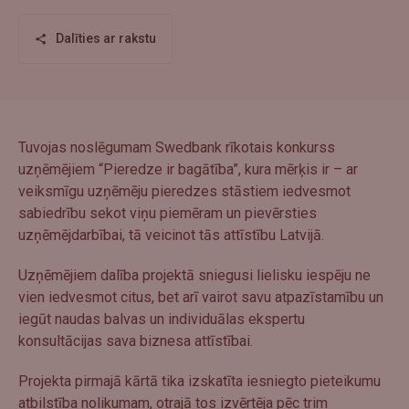
Dalīties ar rakstu
Tuvojas noslēgumam Swedbank rīkotais konkurss
uzņēmējiem “Pieredze ir bagātība”, kura mērķis ir – ar
veiksmīgu uzņēmēju pieredzes stāstiem iedvesmot
sabiedrību sekot viņu piemēram un pievērsties
uzņēmējdarbībai, tā veicinot tās attīstību Latvijā.
Uzņēmējiem dalība projektā sniegusi lielisku iespēju ne
vien iedvesmot citus, bet arī vairot savu atpazīstamību un
iegūt naudas balvas un individuālas ekspertu
konsultācijas sava biznesa attīstībai.
Projekta pirmajā kārtā tika izskatīta iesniegto pieteikumu
atbilstība nolikumam, otrajā tos izvērtēja pēc trim