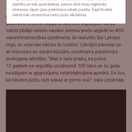
aksesuāru mazumtirdzniecība internetā un klātienes
darbību un tiek apstrādātas, ņemot vērā mūsu leģitīmās
veikalos. Uzņēmums dibināts 2005. gadā un tīmeklī
intereses, tāpēc jūsu piekrišana netiek prasīta. Šajā tīmekļa
vietnē tiek izmantotas trešo pušu sīkdatnes.
pazīstams ar nosaukumu
www.kostimi.lv
. Tā pirmsākumos
īpašniece Kristīne Beļajeva-Aeinova ieguldījusi savus
tobrīd pēdējo nelielo naudas summu preču iegādē no ASV
vairumtirdzniecības uzņēmuma, lai realizētu tās Latvijas
tirgū, un viņai nav nācies to nožēlot. Uzkrājot pieredzi un
arī mācoties no savām kļūdām, uzņēmums piedzīvojis
ievērojamu attīstību. “Man ir liels prieks, ka pirms
12 gadiem es ieguldīju uzņēmumā 100 latus un šo gadu
noslēgsim ar apgrozījumu ceturtdaļmiljona apmērā. Es ticu,
ka tūkstoš jūdžu ceļš sākas ar pirmo soli,” saka uzņēmēja.