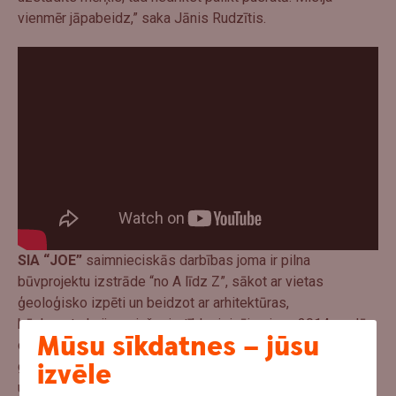
vienmēr jāpabeidz,” saka Jānis Rudzītis.
SIA “JOE”
saimnieciskās darbības joma ir pilna
būvprojektu izstrāde “no A līdz Z”, sākot ar vietas
ģeoloģisko izpēti un beidzot ar arhitektūras,
būvkonstrukciju un inženiertīklu risinājumiem. 2014. gadā
Mūsu sīkdatnes – jūsu
dibinātais uzņēmums, kas atrodas Jelgavā, pārvarot virkni
izvēle
grūtību, piecu gadu laikā piedzīvojis ievērojamu izaugsmi
un kļuvis par vienu no lielākajiem spēlētājiem savā nozarē,