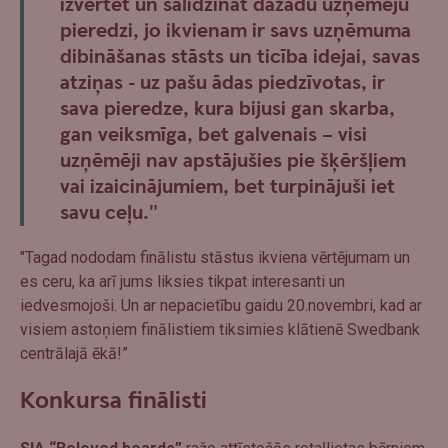
izvērtēt un salīdzināt dažādu uzņēmēju
pieredzi, jo ikvienam ir savs uzņēmuma
dibināšanas stāsts un ticība idejai, savas
atziņas - uz pašu ādas piedzīvotas, ir
sava pieredze, kura bijusi gan skarba,
gan veiksmīga, bet galvenais – visi
uzņēmēji nav apstājušies pie šķēršļiem
vai izaicinājumiem, bet turpinājuši iet
savu ceļu."
"Tagad nododam finālistu stāstus ikviena vērtējumam un
es ceru, ka arī jums liksies tikpat interesanti un
iedvesmojoši. Un ar nepacietību gaidu 20.novembri, kad ar
visiem astoņiem finālistiem tiksimies klātienē Swedbank
centrālajā ēkā!”
Konkursa finālisti