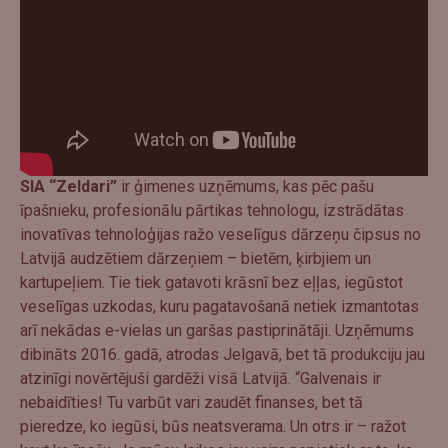
SIA “Zeldari”
ir ģimenes uzņēmums, kas pēc pašu
īpašnieku, profesionālu pārtikas tehnologu, izstrādātas
inovatīvas tehnoloģijas ražo veselīgus dārzeņu čipsus no
Latvijā audzētiem dārzeņiem – bietēm, ķirbjiem un
kartupeļiem. Tie tiek gatavoti krāsnī bez eļļas, iegūstot
veselīgas uzkodas, kuru pagatavošanā netiek izmantotas
arī nekādas e-vielas un garšas pastiprinātāji. Uzņēmums
dibināts 2016. gadā, atrodas Jelgavā, bet tā produkciju jau
atzinīgi novērtējuši gardēži visā Latvijā. “Galvenais ir
nebaidīties! Tu varbūt vari zaudēt finanses, bet tā
pieredze, ko iegūsi, būs neatsverama. Un otrs ir – ražot