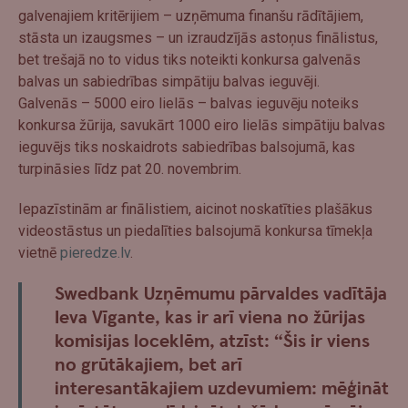
galvenajiem kritērijiem – uzņēmuma finanšu rādītājiem,
stāsta un izaugsmes – un izraudzījās astoņus finālistus,
bet trešajā no to vidus tiks noteikti konkursa galvenās
balvas un sabiedrības simpātiju balvas ieguvēji.
Galvenās – 5000 eiro lielās – balvas ieguvēju noteiks
konkursa žūrija, savukārt 1000 eiro lielās simpātiju balvas
ieguvējs tiks noskaidrots sabiedrības balsojumā, kas
turpināsies līdz pat 20. novembrim.
Iepazīstinām ar finālistiem, aicinot noskatīties plašākus
videostāstus un piedalīties balsojumā konkursa tīmekļa
vietnē
pieredze.lv
.
Swedbank Uzņēmumu pārvaldes vadītāja
Ieva Vīgante, kas ir arī viena no žūrijas
komisijas loceklēm, atzīst: “Šis ir viens
no grūtākajiem, bet arī
interesantākajiem uzdevumiem: mēģināt