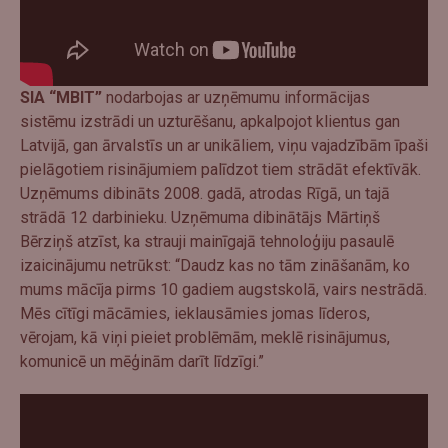
SIA “MBIT”
nodarbojas ar uzņēmumu informācijas
sistēmu izstrādi un uzturēšanu, apkalpojot klientus gan
Latvijā, gan ārvalstīs un ar unikāliem, viņu vajadzībām īpaši
pielāgotiem risinājumiem palīdzot tiem strādāt efektīvāk.
Uzņēmums dibināts 2008. gadā, atrodas Rīgā, un tajā
strādā 12 darbinieku. Uzņēmuma dibinātājs Mārtiņš
Bērziņš atzīst, ka strauji mainīgajā tehnoloģiju pasaulē
izaicinājumu netrūkst: “Daudz kas no tām zināšanām, ko
mums mācīja pirms 10 gadiem augstskolā, vairs nestrādā.
Mēs cītīgi mācāmies, ieklausāmies jomas līderos,
vērojam, kā viņi pieiet problēmām, meklē risinājumus,
komunicē un mēģinām darīt līdzīgi.”