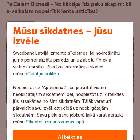
Pa Ceļam Biznesā - No klikšķa līdz paku skapim: kā
e-veikalam nopelnīt klienta uzticību?
Pārdošana
Mūsu sīkdatnes – jūsu
izvēle
Swedbank Latvijā izmanto sīkdatnes, lai nodrošinātu
jums personalizētu pieredzi un uzlabotu tīmekļa
vietnes darbību. Plašākai informācijai skatiet
mūsu
sīkdatņu politiku
.
Nospiežot uz “Apstiprināt”, jūs piekrītat visām
neobligātajām sīkdatnēm, bet, nospiežot uz “Atteikties”,
jūs atsakāties no šīm sīkdatnēm. Tālāk varat arī
pārvaldīt savu izvēli attiecībā uz neobligātajām
Ražošana aug, bet izaugsme ir nevienmērīga
sīkdatnēm. Savu piekrišanu jebkurā laikā varat atsaukt
mūsu
Sīkdatņu izmantošanas lapā
.
Ekonomika
Atteikties