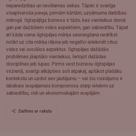
neparedzētas un nevēlamas sekas. Tāpēc ir svarīga
visaptveroša pieeja, pirmām kārtām, uzņēmuma darbības
mērogā. Ilgtspējīgs bizness ir tāds, kas vienlaikus domā
gan par dažādiem vides aspektiem, gan sabiedrību. Tāpat
arī kāda viena ilgtspējas mērķa sasniegšana nedrīkst
notikt uz cita mērķa rēķina jeb negatīvi ietekmēt citus
vides vai sociālos aspektus. Ilgtspējas dažādās
problēmas jāaplūko vienlaikus, lietojot dažādas
disciplīnas jeb lupas. Pirms vest biznesu ilgtspējas
virzienā, svarīgi atkāpties soli atpakaļ, aplūkot plašāku
kontekstu un uzdot sev jautājumu – vai šis risinājums ir
labākais iespējamais kompromiss starp ietekmi uz
sabiedrību, vidi un ekonomiskajām iespējām.
Dalīties ar rakstu