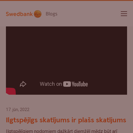
Blogs
17. jūn, 2022
Ilgtspējīgs skatījums ir plašs skatījums
Ilgtspējīgiem nodomiem dažkārt diemžēl mēdz būt arī