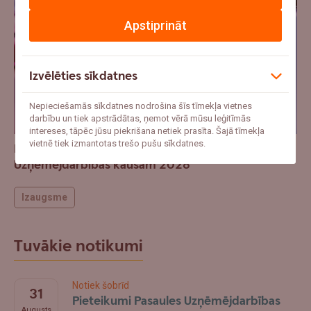
Apstiprināt
Izvēlēties sīkdatnes
Nepieciešamās sīkdatnes nodrošina šīs tīmekļa vietnes
darbību un tiek apstrādātas, ņemot vērā mūsu leģitīmās
intereses, tāpēc jūsu piekrišana netiek prasīta. Šajā tīmekļa
vietnē tiek izmantotas trešo pušu sīkdatnes.
Latvijas uzņēmēji mudināti pieteikties Pasaules
Uzņēmējdarbības kausam 2026
Izaugsme
Tuvākie notikumi
Notiek šobrīd
31
Pieteikumi Pasaules Uzņēmējdarbības
Augusts