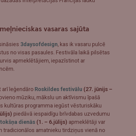
 dažādās interpretācijās Francijas lauku
iemeļnieciskas vasaras sajūta
sināsies
3daysofdesign
, kas ik vasaru pulcē
stus no visas pasaules. Festivāla laikā pilsētas
durvis apmeklētājiem, iepazīstinot ar
encēm.
t arī leģendāro
Roskildes festivālu
(27. jūnijs –
apvieno mūziku, mākslu un aktīvismu īpašā
jas kultūras programma iegūst vēsturiskāku
ūlijs)
piedāvā iespaidīgu brīvdabas uzvedumu
etokšņa dienās
(1. – 6.jūlijs)
apmeklētāji var
n tradicionālos amatnieku tirdziņus vienā no