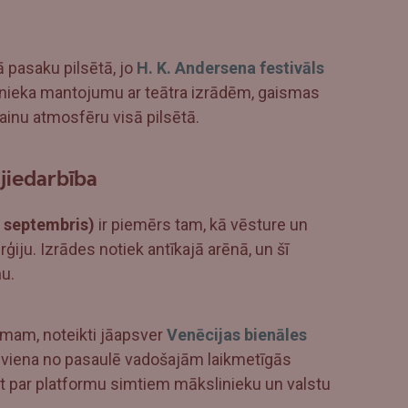
 pasaku pilsētā, jo
H. K. Andersena festivāls
nieka mantojumu ar teātra izrādēm, gaismas
inu atmosfēru visā pilsētā.
ijiedarbība
. septembris)
ir piemērs tam, kā vēsture un
ģiju. Izrādes notiek antīkajā arēnā, un šī
u.
umam, noteikti jāapsver
Venēcijas bienāles
ir viena no pasaulē vadošajām laikmetīgās
st par platformu simtiem mākslinieku un valstu