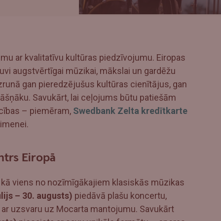
ojumu ar kvalitatīvu kultūras piedzīvojumu. Eiropas
atuvi augstvērtīgai mūzikai, mākslai un gardēžu
runā gan pieredzējušus kultūras cienītājus, gan
krāšņāku. Savukārt, lai ceļojums būtu patiešām
rocības – piemēram,
Swedbank Zelta kredītkarte
ģimenei.
ntrs Eiropā
su kā viens no nozīmīgākajiem klasiskās mūzikas
ūlijs – 30. augusts)
piedāvā plašu koncertu,
 ar uzsvaru uz Mocarta mantojumu. Savukārt