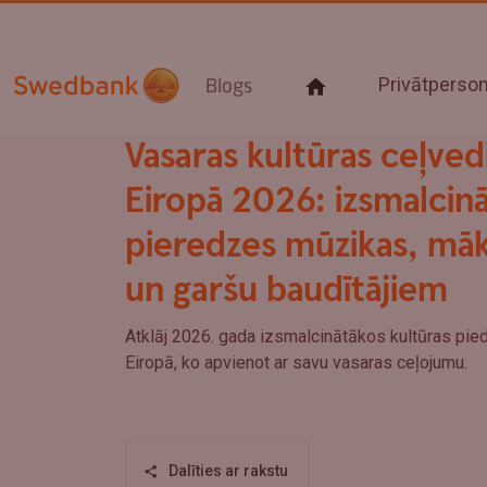
Privātpers
Blogs
Vasaras kultūras ceļved
Eiropā 2026: izsmalcin
pieredzes mūzikas, māk
un garšu baudītājiem
Atklāj 2026. gada izsmalcinātākos kultūras pie
Eiropā, ko apvienot ar savu vasaras ceļojumu.
Dalīties ar rakstu