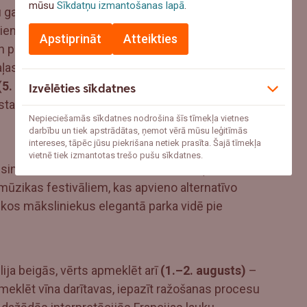
mūsu
Sīkdatņu izmantošanas lapā
.
u gadiem tiek uzskatīts par vienu no
iem Eiropā. Vasarā Aviņonas vēsturiskie pagalmi,
Apstiprināt
Atteikties
n performanču skatuvēs, radot īpašu
ļas pils dārzos līdz pat septembra beigām
5. maijs – 27. septembris.)
, kas caur ainavu
Izvēlēties sīkdatnes
stalācijām atklāj 18. gadsimta estētiku un
Nepieciešamās sīkdatnes nodrošina šīs tīmekļa vietnes
darbību un tiek apstrādātas, ņemot vērā mūsu leģitīmās
intereses, tāpēc jūsu piekrišana netiek prasīta. Šajā tīmekļa
vietnē tiek izmantotas trešo pušu sīkdatnes.
sināsies arī
Rock en Seine festivāls
(26.– 30.
mūzikas festivāliem, kas apvieno alternatīvo
skos māksliniekus elegantā parka vidē pie
ūlija beigās, vērts apmeklēt arī
(1.–2. augusts)
–
meklēt vīna darītavas, iepazīt ražošanas procesu