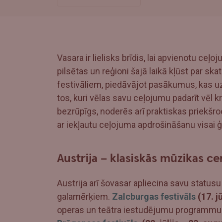
Vasara ir lielisks brīdis, lai apvienotu ceļ
pilsētas un reģioni šajā laikā kļūst par sk
festivāliem, piedāvājot pasākumus, kas uz
tos, kuri vēlas savu ceļojumu padarīt vēl 
bezrūpīgs, noderēs arī praktiskas priekš
ar iekļautu ceļojuma apdrošināšanu visai 
Austrija – klasiskās mūzikas ce
Austrija arī šovasar apliecina savu statu
galamērķiem.
Zalcburgas festivāls
(17. j
operas un teātra iestudējumu programmu