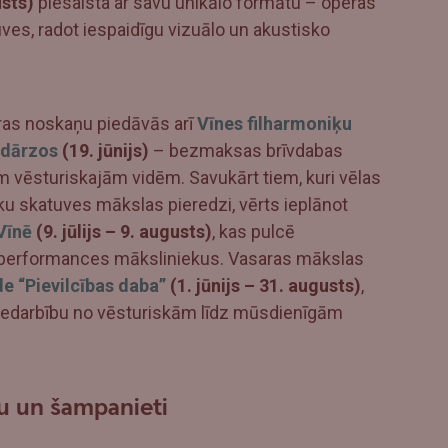
usts)
piesaista ar savu unikālo formātu – operas
ves, radot iespaidīgu vizuālo un akustisko
ras noskaņu piedāvās arī
Vīnes filharmoniķu
 dārzos
(19. jūnijs)
– bezmaksas brīvdabas
 vēsturiskajām vidēm. Savukārt tiem, kuri vēlas
ku skatuves mākslas pieredzi, vērts ieplānot
Vīnē
(9. jūlijs – 9. augusts)
, kas pulcē
n performances māksliniekus. Vasaras mākslas
e “Pievilcības daba”
(1. jūnijs – 31. augusts)
,
jiedarbību no vēsturiskām līdz mūsdienīgām
ku un šampanieti