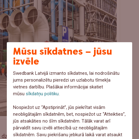
Mūsu sīkdatnes – jūsu
izvēle
Swedbank Latvijā izmanto sīkdatnes, lai nodrošinātu
jums personalizētu pieredzi un uzlabotu tīmekļa
vietnes darbību. Plašākai informācijai skatiet
mūsu
sīkdatņu politiku
.
Nospiežot uz “Apstiprināt”, jūs piekrītat visām
neobligātajām sīkdatnēm, bet, nospiežot uz “Atteikties”,
jūs atsakāties no šīm sīkdatnēm. Tālāk varat arī
pārvaldīt savu izvēli attiecībā uz neobligātajām
sīkdatnēm. Savu piekrišanu jebkurā laikā varat atsaukt
 dzīvi ārpus galvaspilsētas, vērts ieplānot arī