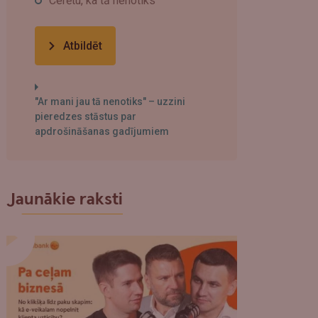
Cerētu, ka tā nenotiks
Atbildēt
"Ar mani jau tā nenotiks" – uzzini
pieredzes stāstus par
apdrošināšanas gadījumiem
Jaunākie raksti