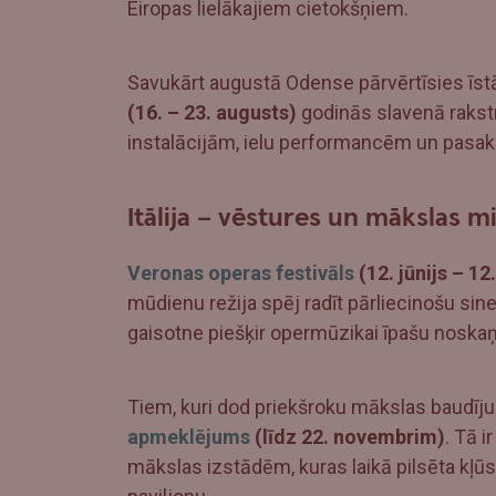
Eiropas lielākajiem cietokšņiem.
Savukārt augustā Odense pārvērtīsies īstā
(16. – 23. augusts)
godinās slavenā rakst
instalācijām, ielu performancēm un pasaka
Itālija – vēstures un mākslas m
Veronas operas festivāls
(12. jūnijs – 12
mūdienu režija spēj radīt pārliecinošu siner
gaisotne piešķir opermūzikai īpašu noskaņ
Tiem, kuri dod priekšroku mākslas baudīj
apmeklējums
(līdz 22. novembrim)
. Tā 
mākslas izstādēm, kuras laikā pilsēta kļū