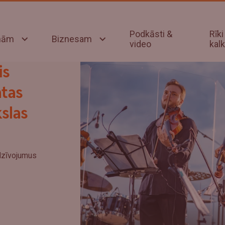
Podkāsti &
Rīki
onām
Biznesam
video
kalk
is
ātas
slas
dzīvojumus