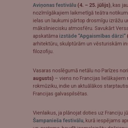
Aviņonas festivālu
(4. – 25. jūlijs)
, kas ja
nozīmīgākajiem laikmetīgā teātra notikum
ielas un laukumi pārtop drosmīgu izrāžu u
māksliniecisku atmosfēru. Savukārt Versa
apskatāma
izstāde “Apgaismības dārzi”
(
arhitektūru, skulptūrām un vēsturiskām in
filozofiju.
Vasaras noslēgumā netālu no Parīzes nori
augusts)
– viens no Francijas lielākajiem 
rokmūziku, indie un aktuālākos starptauti
Francijas galvaspilsētas.
Vienlaikus, ja plānojat doties uz Franciju j
Šampanieša festivālu
, kurā iespējams ap