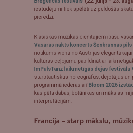
Brēgencas festivāls
(22. jūlijs – 23. aug
iestudējumi tiek spēlēti uz peldošās skatu
pieredzi.
Klasiskās mūzikas cienītājiem īpašu vasa
Vasaras nakts koncerts Šēnbrunnas pils
notikums vienā no Austrijas elegantākajām
kultūras ceļojumu papildināt ar laikmetīgā
ImPulsTanz laikmetīgās dejas festivālu 
starptautiskus horeogrāfus, dejotājus u
programmā iederas arī
Bloom 2026 izstād
kas pēta dabas, botānikas un mākslas mi
interpretācijām.
Francija – starp mākslu, mūzi