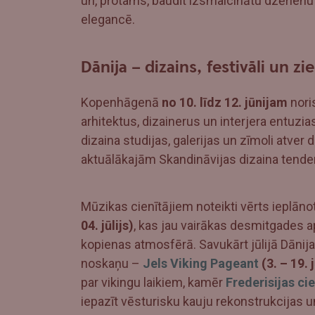
un, protams, baudīt izsmalcinātu dzērienu
elegancē.
Dānija – dizains, festivāli un z
Kopenhāgenā
no 10. līdz 12. jūnijam
nori
arhitektus, dizainerus un interjera entuzia
dizaina studijas, galerijas un zīmoli atver 
aktuālākajām Skandināvijas dizaina tend
Mūzikas cienītājiem noteikti vērts ieplāno
04. jūlijs)
, kas jau vairākas desmitgades 
kopienas atmosfērā. Savukārt jūlijā Dāni
noskaņu –
Jels Viking Pageant
(3. – 19. j
par vikingu laikiem, kamēr
Frederisijas ci
iepazīt vēsturisku kauju rekonstrukcijas u