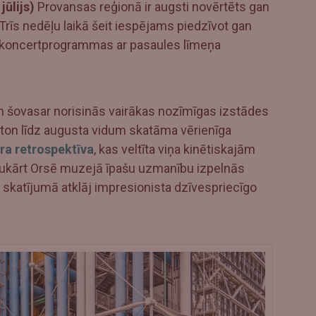
jūlijs)
Provansas reģionā ir augsti novērtēts gan
 Trīs nedēļu laikā šeit iespējams piedzīvot gan
s koncertprogrammas ar pasaules līmeņa
em šovasar norisinās vairākas nozīmīgas izstādes
tton līdz augusta vidum skatāma vērienīga
ra retrospektīva
, kas veltīta viņa kinētiskajām
vukārt Orsē muzejā īpašu uzmanību izpelnās
ā skatījumā atklāj impresionista dzīvespriecīgo