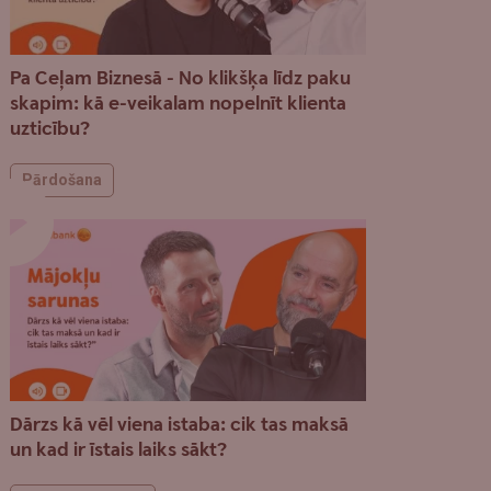
Pa Ceļam Biznesā - No klikšķa līdz paku
skapim: kā e-veikalam nopelnīt klienta
uzticību?
Pārdošana
Dārzs kā vēl viena istaba: cik tas maksā
un kad ir īstais laiks sākt?