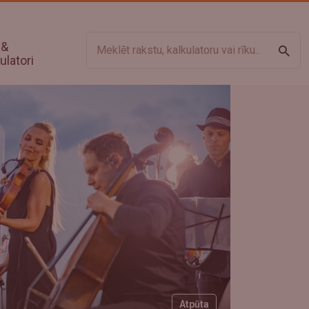
 &
Meklē
ulatori
Atpūta