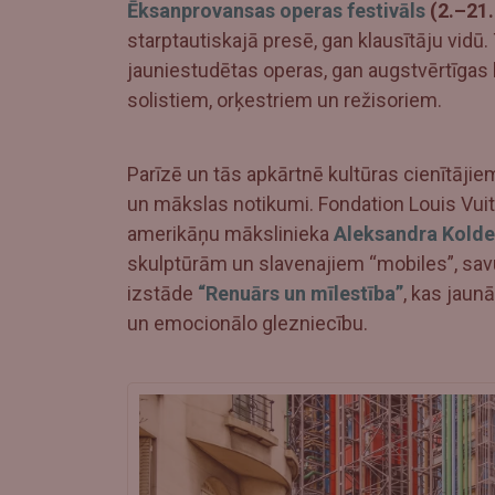
Ēksanprovansas operas festivāls
(2.–21. 
starptautiskajā presē, gan klausītāju vidū.
jauniestudētas operas, gan augstvērtīga
solistiem, orķestriem un režisoriem.
Parīzē un tās apkārtnē kultūras cienītāji
un mākslas notikumi. Fondation Louis Vui
amerikāņu mākslinieka
Aleksandra Kolde
skulptūrām un slavenajiem “mobiles”, sa
izstāde
“Renuārs un mīlestība”
, kas jaun
un emocionālo glezniecību.