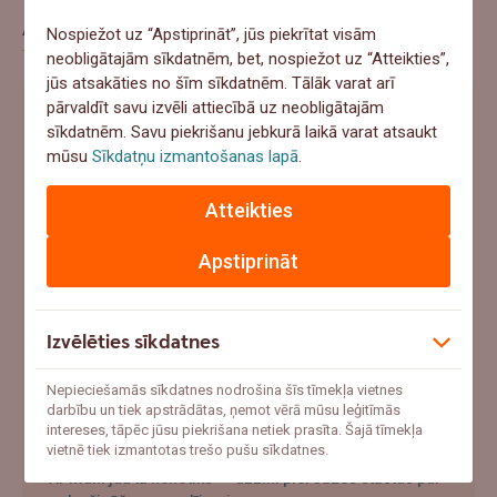
Aptauja
Nospiežot uz “Apstiprināt”, jūs piekrītat visām
neobligātajām sīkdatnēm, bet, nospiežot uz “Atteikties”,
jūs atsakāties no šīm sīkdatnēm. Tālāk varat arī
pārvaldīt savu izvēli attiecībā uz neobligātajām
Ja šovasar notiktu negadījums un pēkšņi
sīkdatnēm. Savu piekrišanu jebkurā laikā varat atsaukt
vajadzētu 1000+ eur, ko tu darītu?
mūsu
Sīkdatņu izmantošanas lapā
.
Ņemtu no uzkrājumiem
Atteikties
Meklētu aizņēmumu
Apstiprināt
Paļautos uz apdrošināšanu
Cerētu, ka tā nenotiks
Izvēlēties sīkdatnes
Atbildēt
Nepieciešamās sīkdatnes nodrošina šīs tīmekļa vietnes
darbību un tiek apstrādātas, ņemot vērā mūsu leģitīmās
intereses, tāpēc jūsu piekrišana netiek prasīta. Šajā tīmekļa
vietnē tiek izmantotas trešo pušu sīkdatnes.
"Ar mani jau tā nenotiks" – uzzini pieredzes stāstus par