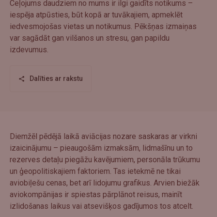
Ceļojums daudziem no mums ir ilgi gaidīts notikums –
iespēja atpūsties, būt kopā ar tuvākajiem, apmeklēt
iedvesmojošas vietas un notikumus. Pēkšņas izmaiņas
var sagādāt gan vilšanos un stresu, gan papildu
izdevumus.
Dalīties ar rakstu
Diemžēl pēdējā laikā aviācijas nozare saskaras ar virkni
izaicinājumu – pieaugošām izmaksām, lidmašīnu un to
rezerves detaļu piegāžu kavējumiem, personāla trūkumu
un ģeopolitiskajiem faktoriem. Tas ietekmē ne tikai
aviobiļešu cenas, bet arī lidojumu grafikus. Arvien biežāk
aviokompānijas ir spiestas pārplānot reisus, mainīt
izlidošanas laikus vai atsevišķos gadījumos tos atcelt.