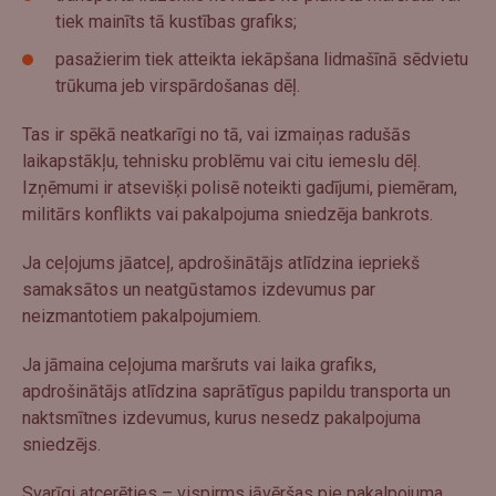
tiek mainīts tā kustības grafiks;
pasažierim tiek atteikta iekāpšana lidmašīnā sēdvietu
trūkuma jeb virspārdošanas dēļ.
Tas ir spēkā neatkarīgi no tā, vai izmaiņas radušās
laikapstākļu, tehnisku problēmu vai citu iemeslu dēļ.
Izņēmumi ir atsevišķi polisē noteikti gadījumi, piemēram,
militārs konflikts vai pakalpojuma sniedzēja bankrots.
Ja ceļojums jāatceļ, apdrošinātājs atlīdzina iepriekš
samaksātos un neatgūstamos izdevumus par
neizmantotiem pakalpojumiem.
Ja jāmaina ceļojuma maršruts vai laika grafiks,
apdrošinātājs atlīdzina saprātīgus papildu transporta un
naktsmītnes izdevumus, kurus nesedz pakalpojuma
sniedzējs.
Svarīgi atcerēties – vispirms jāvēršas pie pakalpojuma