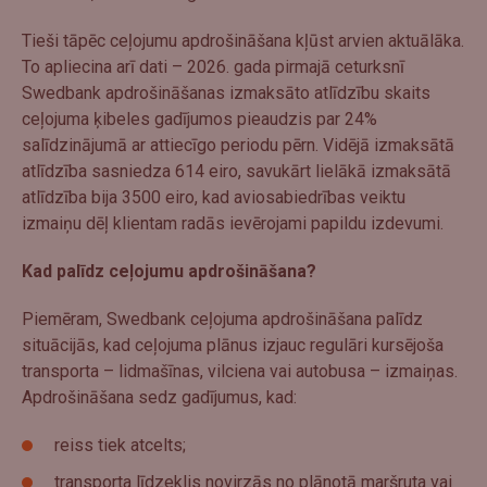
Tieši tāpēc ceļojumu apdrošināšana kļūst arvien aktuālāka.
To apliecina arī dati – 2026. gada pirmajā ceturksnī
Swedbank apdrošināšanas izmaksāto atlīdzību skaits
ceļojuma ķibeles gadījumos pieaudzis par 24%
salīdzinājumā ar attiecīgo periodu pērn. Vidējā izmaksātā
atlīdzība sasniedza 614 eiro, savukārt lielākā izmaksātā
atlīdzība bija 3500 eiro, kad aviosabiedrības veiktu
izmaiņu dēļ klientam radās ievērojami papildu izdevumi.
Kad palīdz ceļojumu apdrošināšana?
Piemēram, Swedbank ceļojuma apdrošināšana palīdz
situācijās, kad ceļojuma plānus izjauc regulāri kursējoša
transporta – lidmašīnas, vilciena vai autobusa – izmaiņas.
Apdrošināšana sedz gadījumus, kad:
reiss tiek atcelts;
transporta līdzeklis novirzās no plānotā maršruta vai