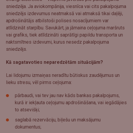
sniedzēja. Ja aviokompānija, viesnīca vai cits pakalpojuma
sniedzējs izdevumus neatmaksā vai atmaksā tikai daļēji,
apdrošinātājs atbilstoši polises nosacījumiem var
atlīdzināt starpību. Savukārt, ja jāmaina ceļojuma maršruts
vai grafiks, tiek atlīdzināti saprātīgi papildu transporta un
naktsmītnes izdevumi, kurus nesedz pakalpojuma
sniedzējs.
Kā sagatavoties neparedzētām situācijām?
Lai lidojumu izmaiņas neradītu būtiskus zaudējumus un
lieku stresu, vēl pirms ceļojuma:
pārbaudi, vai tev jau nav kāds bankas pakalpojums,
kurā ir iekļauta ceļojumu apdrošināšana, vai iegādājies
to atsevišķi;
saglabā rezervāciju, biļešu un maksājumu
dokumentus;