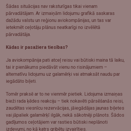
Šādas situācijas nav raksturīgas tikai vienam
pārvadātājam. Ar izmaiņām lidojumu grafikā saskaras
dažādu valstu un reģionu aviokompānijas, un tas var
ietekmēt ceļotāju plānus neatkarīgi no izvēlētā
pārvadātāja.
Kādas ir pasažiera tiesības?
Ja aviokompānija pati atceļ reisu vai būtiski maina tā laiku,
tai ir pienākums piedāvāt vienu no risinājumiem –
alternatīvu lidojumu uz galamērķi vai atmaksāt naudu par
iegādāto biļeti.
Tomēr praksē ar to ne vienmēr pietiek. Lidojuma izmaiņas
bieži rada ķēdes reakciju – tiek nokavēti pārsēšanās reisi,
zaudētas viesnīcu rezervācijas, jāiegādājas jaunas biļetes
vai jāpaliek galamērķī ilgāk, nekā sākotnēji plānots. Šādos
gadījumos ceļotājiem var rasties būtiski neplānoti
izdevumi, no kā katrs gribētu izvairīties.