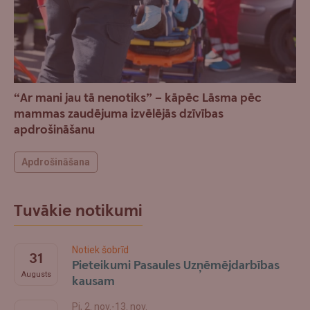
“Ar mani jau tā nenotiks” – kāpēc Lāsma pēc
mammas zaudējuma izvēlējās dzīvības
apdrošināšanu
Apdrošināšana
Tuvākie notikumi
Notiek šobrīd
31
Pieteikumi Pasaules Uzņēmējdarbības
Augusts
kausam
Pi, 2. nov.-13. nov.