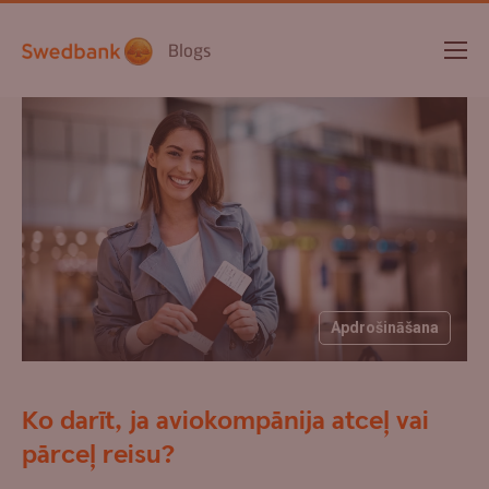
Blogs
Apdrošināšana
Ko darīt, ja aviokompānija atceļ vai
pārceļ reisu?