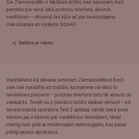
Šie Ziemassvētki ir labākais brīdis, kad senioram, kurš
pieradis pie vecā labā podziņu telefona, dāvināt
viedtālruni – drīzumā tas kļūs arī par neaizstājamu
maksāšanas un norēķinu līdzekli.
Dalīties ar rakstu
Viedtālrunis kā dāvana senioram Ziemassvētkos bieži
vien tiek noraidīta aiz bažām, ka mamma vai tētis to
nevēlēsies pieņemt – podziņu telefons taču tik ierasts un
vienkāršs. Tomēr nu ir pienācis brīdis šaubas atmest – kā
liecina mobilā operatora Tele 2 aptauja, vairāk nekā puse
senioru jau ir kļuvuši par viedtālruņu lietotājiem, tātad
mierīgi tiek galā ar modernajām tehnoloģijām, kas paver
pilnīgi jaunus apvāršņus.