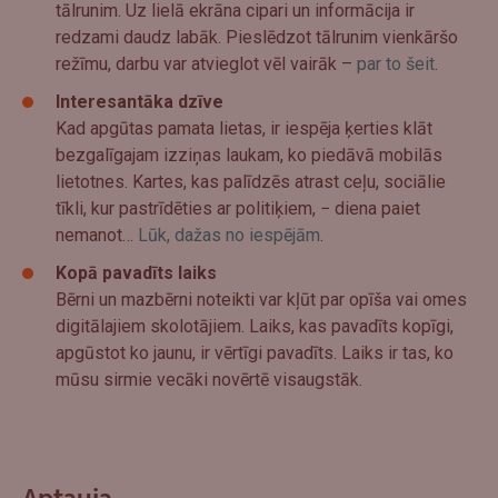
tālrunim. Uz lielā ekrāna cipari un informācija ir
redzami daudz labāk. Pieslēdzot tālrunim vienkāršo
režīmu, darbu var atvieglot vēl vairāk –
par to šeit
.
Interesantāka dzīve
Kad apgūtas pamata lietas, ir iespēja ķerties klāt
bezgalīgajam izziņas laukam, ko piedāvā mobilās
lietotnes. Kartes, kas palīdzēs atrast ceļu, sociālie
tīkli, kur pastrīdēties ar politiķiem, − diena paiet
nemanot…
Lūk, dažas no iespējām
.
Kopā pavadīts laiks
Bērni un mazbērni noteikti var kļūt par opīša vai omes
digitālajiem skolotājiem. Laiks, kas pavadīts kopīgi,
apgūstot ko jaunu, ir vērtīgi pavadīts. Laiks ir tas, ko
mūsu sirmie vecāki novērtē visaugstāk.