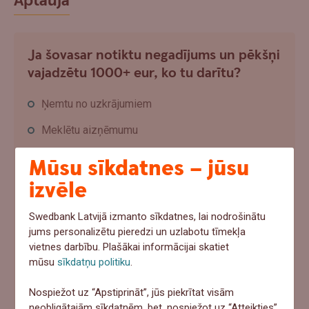
Aptauja
Ja šovasar notiktu negadījums un pēkšņi
vajadzētu 1000+ eur, ko tu darītu?
Ņemtu no uzkrājumiem
Meklētu aizņēmumu
Paļautos uz apdrošināšanu
Mūsu sīkdatnes – jūsu
izvēle
Cerētu, ka tā nenotiks
Swedbank Latvijā izmanto sīkdatnes, lai nodrošinātu
Atbildēt
jums personalizētu pieredzi un uzlabotu tīmekļa
vietnes darbību. Plašākai informācijai skatiet
mūsu
sīkdatņu politiku
.
"Ar mani jau tā nenotiks" – uzzini pieredzes stāstus par
Nospiežot uz “Apstiprināt”, jūs piekrītat visām
apdrošināšanas gadījumiem
neobligātajām sīkdatnēm, bet, nospiežot uz “Atteikties”,