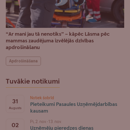
“Ar mani jau tā nenotiks” – kāpēc Lāsma pēc
mammas zaudējuma izvēlējās dzīvības
apdrošināšanu
Apdrošināšana
Tuvākie notikumi
Notiek šobrīd
31
Pieteikumi Pasaules Uzņēmējdarbības
Augusts
kausam
Pi, 2. nov.-13. nov.
02
Uzņēmēju pieredzes dienas