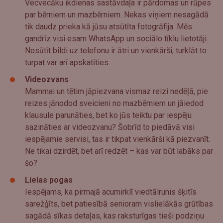
Vecvecāku ikdienas sastāvdaļa ir pārdomas un rūpes
par bērniem un mazbērniem. Nekas viņiem nesagādā
tik daudz prieka kā jūsu atsūtīta fotogrāfija. Mēs
gandrīz visi esam WhatsApp un sociālo tīklu lietotāji.
Nosūtīt bildi uz telefonu ir ātri un vienkārši, turklāt to
turpat var arī apskatīties.
Videozvans
Mammai un tētim jāpiezvana vismaz reizi nedēļā, pie
reizes jānodod sveicieni no mazbērniem un jāiedod
klausule parunāties, bet ko jūs teiktu par iespēju
sazināties ar videozvanu? Šobrīd to piedāvā visi
iespējamie servisi, tas ir tikpat vienkārši kā piezvanīt.
Ne tikai dzirdēt, bet arī redzēt – kas var būt labāks par
šo?
Lielas pogas
Iespējams, ka pirmajā acumirklī viedtālrunis šķitīs
sarežģīts, bet patiesībā senioram vislielākās grūtības
sagādā sīkas detaļas, kas raksturīgas tieši podziņu