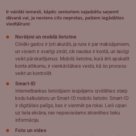
Ir vairāki iemesli, kāpēc senioriem vajadzētu saņemt
dāvanā vai, ja neviens cits neprotas, pašiem iegādāties
viedtālruni:
Norēķini un mobilā lietotne
Cilvēki gados ir ļoti akurāti, ja runa ir par maksājumiem,
un viņiem ir svarīgi zināt, cik naudas ir kontā, un laicīgi
veikt pārskaitījumus. Mobilā lietotne, kurā ērti apskatīt
konta atlikumu, ir vienkāršākais veids, kā šo procesu
veikt un kontrolēt.
Smart-ID
Internetbankas lietotājiem iespējams izvēlēties starp
kodu kalkulatoru un Smart-ID mobilo lietotni. Smart-ID
ir digitālais palīgs, kas ir vienmēr pa rokai. Lieli cipari
uz liela ekrāna, nav nepieciešams atcerēties lieku
informāciju.
Foto un video