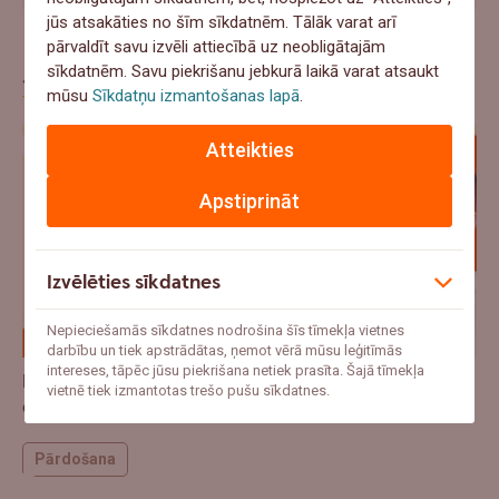
jūs atsakāties no šīm sīkdatnēm. Tālāk varat arī
pārvaldīt savu izvēli attiecībā uz neobligātajām
Jaunākie raksti
sīkdatnēm. Savu piekrišanu jebkurā laikā varat atsaukt
mūsu
Sīkdatņu izmantošanas lapā
.
Atteikties
Apstiprināt
Izvēlēties sīkdatnes
Nepieciešamās sīkdatnes nodrošina šīs tīmekļa vietnes
darbību un tiek apstrādātas, ņemot vērā mūsu leģitīmās
intereses, tāpēc jūsu piekrišana netiek prasīta. Šajā tīmekļa
Pa Ceļam Biznesā - No klikšķa līdz paku skapim: kā
vietnē tiek izmantotas trešo pušu sīkdatnes.
e-veikalam nopelnīt klienta uzticību?
Pārdošana