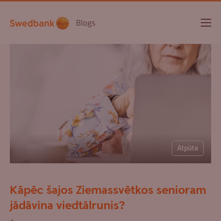
Blogs
Atpūta
Kāpēc šajos Ziemassvētkos senioram
jādāvina viedtālrunis?