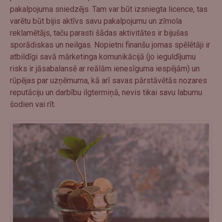
pakalpojuma sniedzējs. Tam var būt izsniegta licence, tas
varētu būt bijis aktīvs savu pakalpojumu un zīmola
reklamētājs, taču parasti šādas aktivitātes ir bijušas
sporādiskas un neilgas. Nopietni finanšu jomas spēlētāji ir
atbildīgi savā mārketinga komunikācijā (jo ieguldījumu
risks ir jāsabalansē ar reālām ienesīguma iespējām) un
rūpējas par uzņēmuma, kā arī savas pārstāvētās nozares
reputāciju un darbību ilgtermiņā, nevis tikai savu labumu
šodien vai rīt.