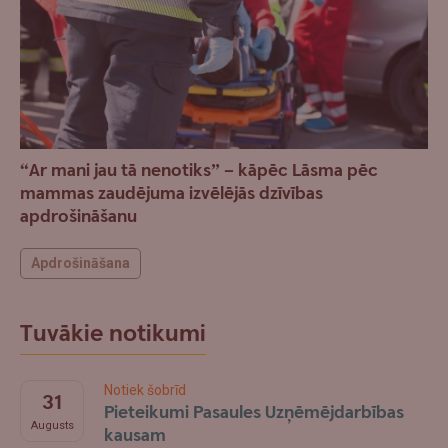
“Ar mani jau tā nenotiks” – kāpēc Lāsma pēc
mammas zaudējuma izvēlējās dzīvības
apdrošināšanu
Apdrošināšana
Tuvākie notikumi
Notiek šobrīd
31
Pieteikumi Pasaules Uzņēmējdarbības
Augusts
kausam