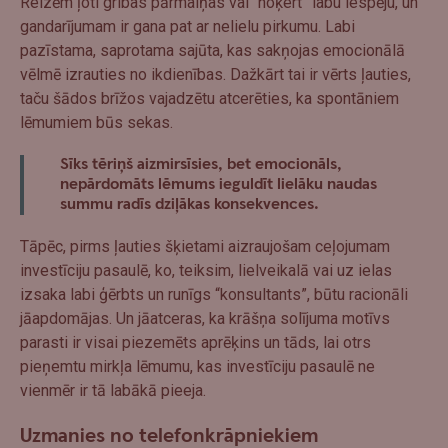
Reizēm ļoti gribas pārmaiņas vai “noķert” labu iespēju, un
gandarījumam ir gana pat ar nelielu pirkumu. Labi
pazīstama, saprotama sajūta, kas sakņojas emocionālā
vēlmē izrauties no ikdienības. Dažkārt tai ir vērts ļauties,
taču šādos brīžos vajadzētu atcerēties, ka spontāniem
lēmumiem būs sekas.
Sīks tēriņš aizmirsīsies, bet emocionāls,
nepārdomāts lēmums ieguldīt lielāku naudas
summu radīs dziļākas konsekvences.
Tāpēc, pirms ļauties šķietami aizraujošam ceļojumam
investīciju pasaulē, ko, teiksim, lielveikalā vai uz ielas
izsaka labi ģērbts un runīgs “konsultants”, būtu racionāli
jāapdomājas. Un jāatceras, ka krāšņa solījuma motīvs
parasti ir visai piezemēts aprēķins un tāds, lai otrs
pieņemtu mirkļa lēmumu, kas investīciju pasaulē ne
vienmēr ir tā labākā pieeja.
Uzmanies no telefonkrāpniekiem