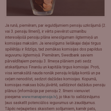
Ja runā, piemēram, par ieguldījumiem pensiju uzkrājumā (2.
vai 3. pensiju līmenī), ir vērts pievērst uzmanību
interesējošā pensiju plāna ienesīgumam ilgtermiņā un
komisijas maksām. Ja ienesīgums lielākajai daļai tirgus
spēlētāju ir līdzīgs, tad zemākas komisijas dos papildus
ieguvumu ilgtermiņā. Piemēram, Swedbank saviem
pārvaldītajiem pensiju 3. līmeņa plāniem pati sedz
atskaitījumus Finanšu un kapitāla tirgus komisijai. Proti,
visa iemaksātā nauda nonāk pensiju krājēja kontā un pa
ceļam nenodilst, sedzot dažādas komisijas. Kopumā,
komisijas maksas būtu jāvērtē, salīdzinot dažādus pensiju
plānus (informācija par pensiju 2. līmeni vienuviet
pieejama
www.manapensija.lv
), jo tikai to salīdzinājums
ļaus saskatīt potenciālos ieguvumus un zaudējumus.
Tāpēc neļaujieties skaistiem solījumiem, kamēr pats,