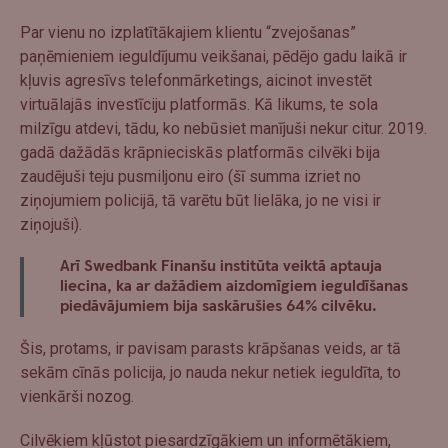
Par vienu no izplatītākajiem klientu “zvejošanas”
paņēmieniem ieguldījumu veikšanai, pēdējo gadu laikā ir
kļuvis agresīvs telefonmārketings, aicinot investēt
virtuālajās investīciju platformās. Kā likums, te sola
milzīgu atdevi, tādu, ko nebūsiet manījuši nekur citur. 2019.
gadā dažādās krāpnieciskās platformās cilvēki bija
zaudējuši teju pusmiljonu eiro (šī summa izriet no
ziņojumiem policijā, tā varētu būt lielāka, jo ne visi ir
ziņojuši).
Arī Swedbank Finanšu institūta veiktā aptauja
liecina, ka ar dažādiem aizdomīgiem ieguldīšanas
piedāvājumiem
bija saskārušies 64% cilvēku.
Šis, protams, ir pavisam parasts krāpšanas veids, ar tā
sekām cīnās policija, jo nauda nekur netiek ieguldīta, to
vienkārši nozog.
Cilvēkiem kļūstot piesardzīgākiem un informētākiem,