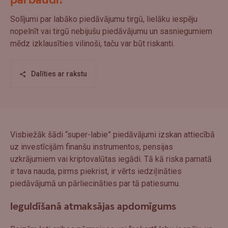
pārbaudi!
Solījumi par labāko piedāvājumu tirgū, lielāku iespēju
nopelnīt vai tirgū nebijušu piedāvājumu un sasniegumiem
mēdz izklausīties vilinoši, taču var būt riskanti.
Dalīties ar rakstu
Visbiežāk šādi “super-labie” piedāvājumi izskan attiecībā
uz investīcijām finanšu instrumentos, pensijas
uzkrājumiem vai kriptovalūtas iegādi. Tā kā riska pamatā
ir tava nauda, pirms piekrist, ir vērts iedziļināties
piedāvājumā un pārliecināties par tā patiesumu.
Ieguldīšanā atmaksājas apdomīgums