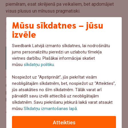
piemēram, esat skrējienā pa veikaliem, bet apdomājiet
visus plusus un mīnusus pragmatiski.
Mūsu sīkdatnes – jūsu
Kā vēl vienu nozīmīgu dimensiju ieguldījumu jomā jāizceļ
ilgtspējas jautājumu klātbūtne finanšu pakalpojumu
izvēle
sniedzēja produktu klāstā.
Swedbank Latvijā izmanto sīkdatnes, lai nodrošinātu
Apzinoties, ka investīcijas ilgtspējīgos uzņēmumos
jums personalizētu pieredzi un uzlabotu tīmekļa
un nozarēs veido mūsu nākotni, mums katram ar
vietnes darbību. Plašākai informācijai skatiet
savu “balsojumu” par labu tam vai citam sadarbības
mūsu
sīkdatņu politiku
.
partnerim, ir iespējams veidot šo rītdienu.
Nospiežot uz “Apstiprināt”, jūs piekrītat visām
Vēl jo vairāk tāpēc, ka ieguldījumi ilgtspējīgās nozarēs
neobligātajām sīkdatnēm, bet, nospiežot uz “Atteikties”,
(faktiski – uzņēmumos, kuri rūpējas par vides jautājumiem,
jūs atsakāties no šīm sīkdatnēm. Tālāk varat arī
par kvalitatīvu pārvaldību un sociāla rakstura jautājumiem)
pārvaldīt savu izvēli attiecībā uz neobligātajām
pēdējā laikā ir labāk nopelnījuši, nekā investīcijas tā
sīkdatnēm. Savu piekrišanu jebkurā laikā varat atsaukt
saucamajos tradicionālajās, jeb, pareizāk sakot, –
mūsu
Sīkdatņu izmantošanas lapā
.
vakardienas nozarēs.
Atteikties