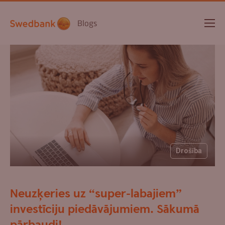
Blogs
Drošība
Neuzķeries uz “super-labajiem”
investīciju piedāvājumiem. Sākumā