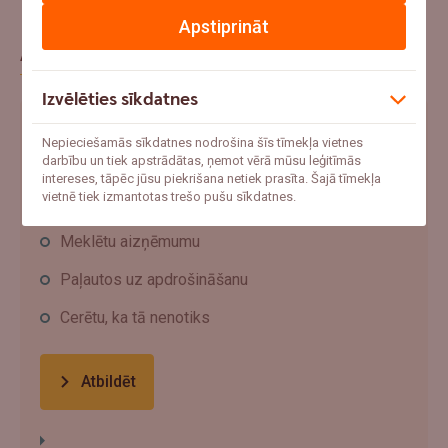
Apstiprināt
Aptauja
Izvēlēties sīkdatnes
Ja šovasar notiktu negadījums un pēkšņi
Nepieciešamās sīkdatnes nodrošina šīs tīmekļa vietnes
vajadzētu 1000+ eur, ko tu darītu?
darbību un tiek apstrādātas, ņemot vērā mūsu leģitīmās
intereses, tāpēc jūsu piekrišana netiek prasīta. Šajā tīmekļa
vietnē tiek izmantotas trešo pušu sīkdatnes.
Ņemtu no uzkrājumiem
Meklētu aizņēmumu
Paļautos uz apdrošināšanu
Cerētu, ka tā nenotiks
Atbildēt