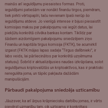
mainās arī ieguldījumu piesaistes formas. Proti,
ieguldījumi patiešām var nonākt finanšu tirgos, piemēram,
tiek pirkti vērtspapīri, taču nevienam īpaši nerūp šo
ieguldījumu atdeve. Jo vienīgā interese ir bijusi piesaistīt
komisijas maksu par pakalpojumu vai iegūt datus, lai
piekļūtu konkrētā cilvēka bankas kontam. Tiklīdz par
šādiem aizdomīgiem pakalpojumu sniedzējiem ziņo
Finanšu un kapitāla tirgus komisija (FKTK), tie acumirklī
izgaist (FKTK mājas lapas sadaļa “Tirgus dalībnieki”, ir
labs veids, lai pārliecinātos par konkrētā uzņēmuma
statusu). Šobrīd ir aktualizējusies naudas izkrāpšana, solot
ieguldījumus kriptovalūtās un kriptoaktīvos, kas ir praktiski
neregulēta joma, un tāpēc pakļauta dažādām
manipulācijām.
Pārbaudi pakalpojuma sniedzēja uzticamību
Jāuzsver, ka arī ārpus krāpniecisku darbību jomas, ir vērts
pievērst uzmanību tam, cik uzticams ir konkrētais