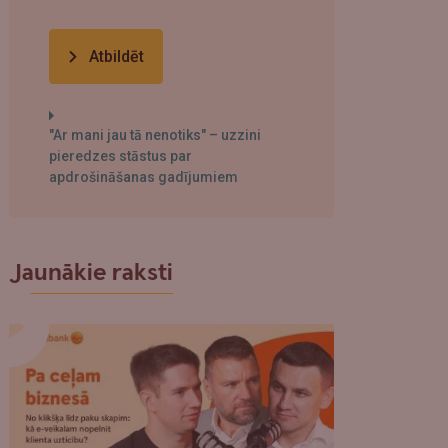
Atbildēt
"Ar mani jau tā nenotiks" – uzzini
pieredzes stāstus par
apdrošināšanas gadījumiem
Jaunākie raksti