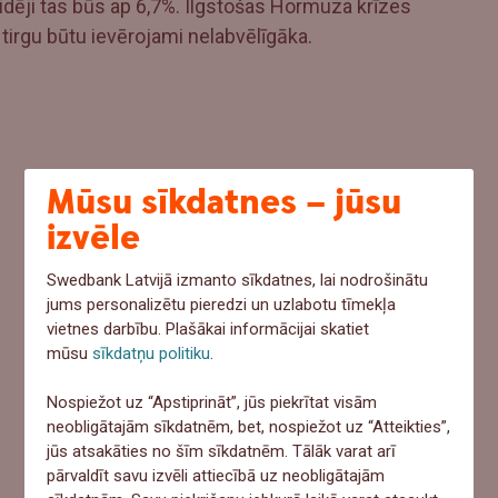
dēji tas būs ap 6,7%. Ilgstošas Hormuza krīzes
irgu būtu ievērojami nelabvēlīgāka.
Mūsu sīkdatnes – jūsu
izvēle
Swedbank Latvijā izmanto sīkdatnes, lai nodrošinātu
jums personalizētu pieredzi un uzlabotu tīmekļa
vietnes darbību. Plašākai informācijai skatiet
mūsu
sīkdatņu politiku
.
Nospiežot uz “Apstiprināt”, jūs piekrītat visām
neobligātajām sīkdatnēm, bet, nospiežot uz “Atteikties”,
jūs atsakāties no šīm sīkdatnēm. Tālāk varat arī
pārvaldīt savu izvēli attiecībā uz neobligātajām