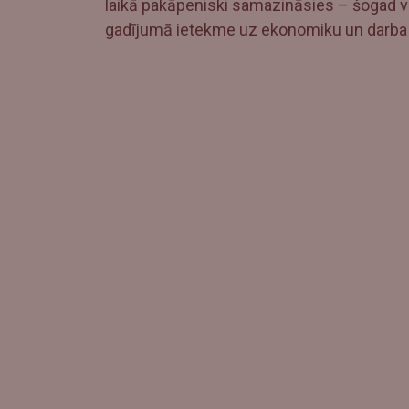
laikā pakāpeniski samazināsies – šogad vi
gadījumā ietekme uz ekonomiku un darba t