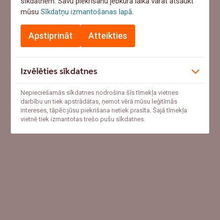
sīkdatnēm. Savu piekrišanu jebkurā laikā varat atsaukt
mūsu
Sīkdatņu izmantošanas lapā
.
Apstiprināt
Atteikties
Izvēlēties sīkdatnes
Nepieciešamās sīkdatnes nodrošina šīs tīmekļa vietnes
darbību un tiek apstrādātas, ņemot vērā mūsu leģitīmās
intereses, tāpēc jūsu piekrišana netiek prasīta. Šajā tīmekļa
vietnē tiek izmantotas trešo pušu sīkdatnes.