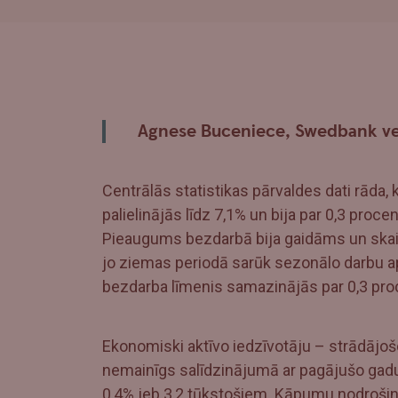
Agnese Buceniece, Swedbank v
Centrālās statistikas pārvaldes dati rāda,
palielinājās līdz 7,1% un bija par 0,3 pro
Pieaugums bezdarbā bija gaidāms un skaid
jo ziemas periodā sarūk sezonālo darbu a
bezdarba līmenis samazinājās par 0,3 pr
Ekonomiski aktīvo iedzīvotāju – strādājoš
nemainīgs salīdzinājumā ar pagājušo gadu
0,4% jeb 3,2 tūkstošiem. Kāpumu nodrošin