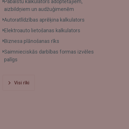
Pabalstu kalkulators adoptētājiem,
aizbildņiem un audžuģimenēm
Autoratlīdzības aprēķina kalkulators
Elektroauto lietošanas kalkulators
Biznesa plānošanas rīks
Saimnieciskās darbības formas izvēles
palīgs
Visi rīki