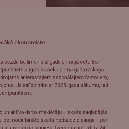
ecākā ekonomiste
 ka bezdarba līmenis šī gada pirmajā ceturksnī
centpunktiem augstāks nekā pērnā gada izskaņā.
rojams ar ierastajiem sezonālajiem faktoriem,
pjoms. Ja salīdzinām ar 2025. gada sākumu, tad
ocentpunktiem.
o un aktīvo darba meklētāju – skaits saglabājās
, bet nodarbināto skaits nedaudz pieauga – par
āja strādājošo jauniešu (vecumā no 15 līdz 24