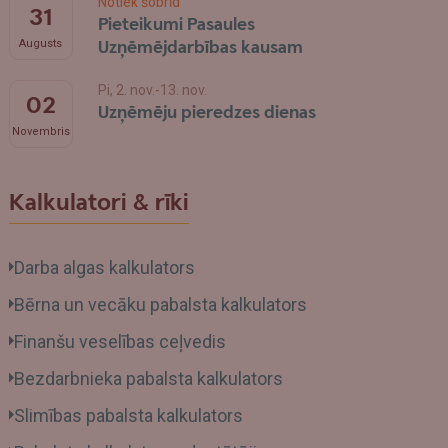
Notiek šobrīd
31
Pieteikumi Pasaules
Uzņēmējdarbības kausam
Augusts
Pi, 2. nov.-13. nov.
02
Uzņēmēju pieredzes dienas
Novembris
Kalkulatori & rīki
Darba algas kalkulators
Bērna un vecāku pabalsta kalkulators
Finanšu veselības ceļvedis
Bezdarbnieka pabalsta kalkulators
Slimības pabalsta kalkulators