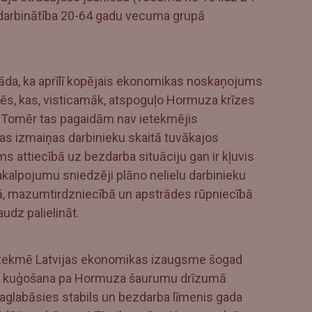
nodarbinātība 20-64 gadu vecuma grupā
 rāda, ka aprīlī kopējais ekonomikas noskaņojums
ēs, kas, visticamāk, atspoguļo Hormuza krīzes
. Tomēr tas pagaidām nav ietekmējis
kas izmaiņas darbinieku skaitā tuvākajos
attiecībā uz bezdarba situāciju gan ir kļuvis
kalpojumu sniedzēji plāno nelielu darbinieku
ā, mazumtirdzniecībā un apstrādes rūpniecībā
udz palielināt.
etekmē Latvijas ekonomikas izaugsme šogad
a kuģošana pa Hormuza šaurumu drīzumā
aglabāsies stabils un bezdarba līmenis gada