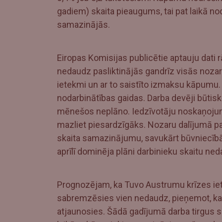
gadiem) skaita pieaugums, tai pat laikā 
samazinājās.
Eiropas Komisijas publicētie aptauju dati
nedaudz pasliktinājās gandrīz visās nozar
ietekmi un ar to saistīto izmaksu kāpumu
nodarbinātības gaidas. Darba devēji būtis
mēnešos neplāno. Iedzīvotāju noskaņojums 
mazliet piesardzīgāks. Nozaru dalījumā pa
skaita samazinājumu, savukārt būvniecīb
aprīlī dominēja plāni darbinieku skaitu neda
Prognozējam, ka Tuvo Austrumu krīzes i
sabremzēsies vien nedaudz, pieņemot, k
atjaunosies. Šādā gadījumā darba tirgus s