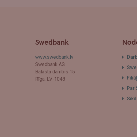
Swedbank
Node
www.swedbank.lv
Dar
Swedbank AS
Swed
Balasta dambis 15
Fili
Rīga, LV-1048
Par
Sīkd