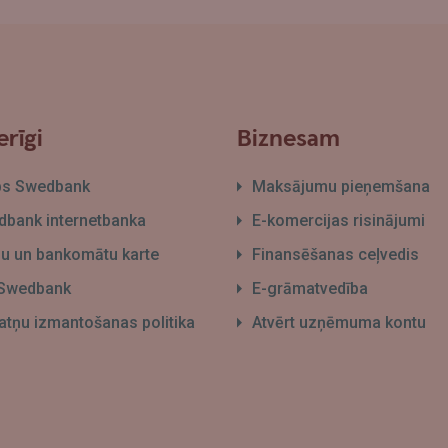
rīgi
Biznesam
bs Swedbank
Maksājumu pieņemšana
bank internetbanka
E-komercijas risinājumi
āļu un bankomātu karte
Finansēšanas ceļvedis
 Swedbank
E-grāmatvedība
atņu izmantošanas politika
Atvērt uzņēmuma kontu