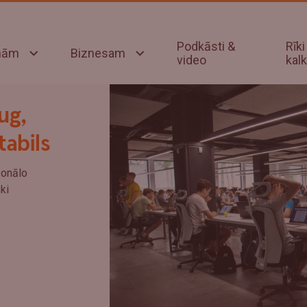
Podkāsti &
Rīki
onām
Biznesam
video
kalk
ug,
tabils
zonālo
ki