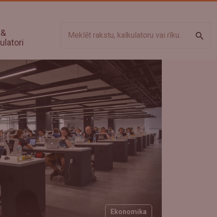
 &
Meklē
ulatori
Ekonomika