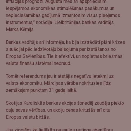
inflācijas prognozi. Augustā mēs arī apspriedīsim
iespējamos ekonomikas stimulēšanas pasākumus un
nepieciešamības gadījumā izmantosim visus pieejamos
instrumentus,” norādīja Lielbritānijas bankas vadītājs
Marks Kērnijs.
Bankas vadītājs arī informēja, ka bija izstrādāti plāni krīzes
situācijai pēc iedzīvotāju balsojuma par izstāšanos no
Eiropas Savienības. Tie ir efektīvi, un nopietnas briesmas
valsts finanšu sistēmai nedraud.
Tomēr referendums jau ir atstājis negatīvu ietekmi uz
valsts ekonomiku. Mārciņas vērtība nokritusies līdz
zemākajam punktam 31 gada laikā.
Skotijas Karaliskās bankas akcijas šonedēļ zaudēja piekto
daļu savas vērtības, un akciju cenas kritušās arī citu
Eiropas valstu biržās.
Jau ziņojām, ka lielākās pasaules reitingu aģentūras