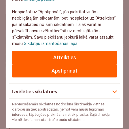
Nospiežot uz “Apstiprināt”, jūs piekrītat visām
neobligātajām sīkdatnēm, bet, nospiežot uz “Atteikties”,
Ražošana aug, bet izaugsme ir nevienmērīga
jūs atsakāties no šīm sīkdatnēm. Tālāk varat arī
pārvaldīt savu izvēli attiecībā uz neobligātajām
Ekonomika
sīkdatnēm. Savu piekrišanu jebkurā laikā varat atsaukt
mūsu
Sīkdatņu izmantošanas lapā
.
Atteikties
Apstiprināt
Izvēlēties sīkdatnes
Nepieciešamās sīkdatnes nodrošina šīs tīmekļa vietnes
Latvijas uzņēmēji mudināti pieteikties Pasaules
darbību un tiek apstrādātas, ņemot vērā mūsu leģitīmās
intereses, tāpēc jūsu piekrišana netiek prasīta. Šajā tīmekļa
Uzņēmējdarbības kausam 2026
vietnē tiek izmantotas trešo pušu sīkdatnes.