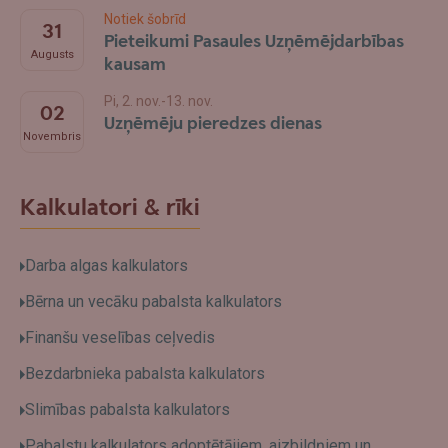
Notiek šobrīd
31
Pieteikumi Pasaules Uzņēmējdarbības
Augusts
kausam
Pi, 2. nov.-13. nov.
02
Uzņēmēju pieredzes dienas
Novembris
Kalkulatori & rīki
Darba algas kalkulators
Bērna un vecāku pabalsta kalkulators
Finanšu veselības ceļvedis
Bezdarbnieka pabalsta kalkulators
Slimības pabalsta kalkulators
Pabalstu kalkulators adoptētājiem, aizbildņiem un