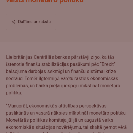
valsts monetāro politiku
Dalīties ar rakstu
Lielbritānijas Centrālās bankas pārstāvji ziņo, ka tās
īstenotie finanšu stabilizācijas pasākumi pēc “Brexit”
balsojuma darbojas sekmīgi un finanšu sistēmai krīze
nedraud. Tomēr ilgtermiņā varētu rasties ekonomiskas
problēmas, un banka pieļauj iespēju mīkstināt monetāro
politiku.
“Manuprāt, ekonomiskās attīstības perspektīvas
pasliktinās un vasarā nāksies mīkstināt monetāro politiku.
Monetārās politikas komiteja jūlijā un augustā veiks
ekonomiskās situācijas novērtējumu, tai skaitā ņemot vērā