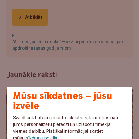
Atbildēt
"Ar mani jau tā nenotiks" – uzzini pieredzes stāstus par
apdrošināšanas gadījumiem
Jaunākie raksti
Mūsu sīkdatnes – jūsu
izvēle
Swedbank Latvijā izmanto sīkdatnes, lai nodrošinātu
jums personalizētu pieredzi un uzlabotu tīmekļa
vietnes darbību. Plašākai informācijai skatiet
mūsu
sīkdatņu politiku
.