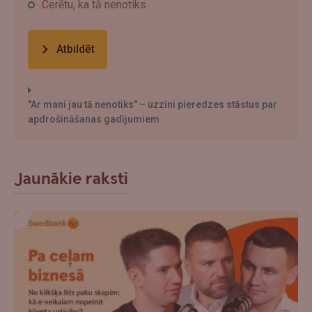
Cerētu, ka tā nenotiks
Atbildēt
"Ar mani jau tā nenotiks" – uzzini pieredzes stāstus par
apdrošināšanas gadījumiem
Jaunākie raksti