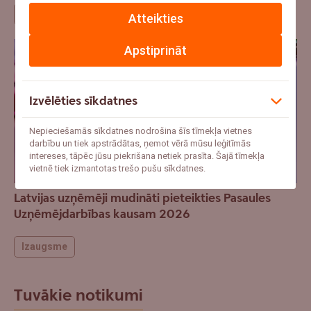
Ekonomika
Atteikties
Apstiprināt
Izvēlēties sīkdatnes
Nepieciešamās sīkdatnes nodrošina šīs tīmekļa vietnes
darbību un tiek apstrādātas, ņemot vērā mūsu leģitīmās
intereses, tāpēc jūsu piekrišana netiek prasīta. Šajā tīmekļa
vietnē tiek izmantotas trešo pušu sīkdatnes.
Latvijas uzņēmēji mudināti pieteikties Pasaules
Uzņēmējdarbības kausam 2026
Izaugsme
Tuvākie notikumi