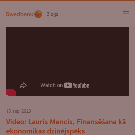
Blogs
15. sep, 2023
Video: Lauris Mencis, Finansēšana kā
ekonomikas dzinējspēks