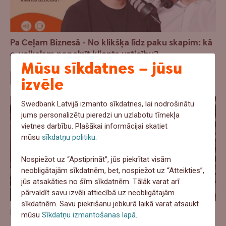
Pa Ceļam Biznesā - No klikšķa līdz paku skapim: kā
e-veikalam nopelnīt klienta uzticību?
Mūsu sīkdatnes – jūsu
Pārdošana
izvēle
Swedbank Latvijā izmanto sīkdatnes, lai nodrošinātu
jums personalizētu pieredzi un uzlabotu tīmekļa
vietnes darbību. Plašākai informācijai skatiet
mūsu
sīkdatņu politiku
.
Nospiežot uz “Apstiprināt”, jūs piekrītat visām
neobligātajām sīkdatnēm, bet, nospiežot uz “Atteikties”,
jūs atsakāties no šīm sīkdatnēm. Tālāk varat arī
pārvaldīt savu izvēli attiecībā uz neobligātajām
sīkdatnēm. Savu piekrišanu jebkurā laikā varat atsaukt
Ražošana aug, bet izaugsme ir nevienmērīga
mūsu
Sīkdatņu izmantošanas lapā
.