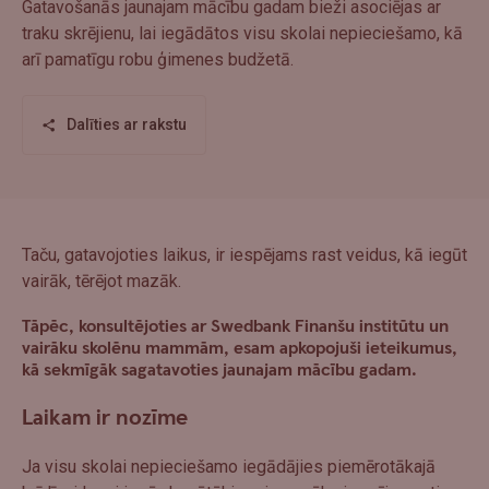
Gatavošanās jaunajam mācību gadam bieži asociējas ar
traku skrējienu, lai iegādātos visu skolai nepieciešamo, kā
arī pamatīgu robu ģimenes budžetā.
Dalīties ar rakstu
Taču, gatavojoties laikus, ir iespējams rast veidus, kā iegūt
vairāk, tērējot mazāk.
Tāpēc, konsultējoties ar Swedbank Finanšu institūtu un
vairāku skolēnu mammām, esam apkopojuši ieteikumus,
kā sekmīgāk sagatavoties jaunajam mācību gadam.
Laikam ir nozīme
Ja visu skolai nepieciešamo iegādājies piemērotākajā