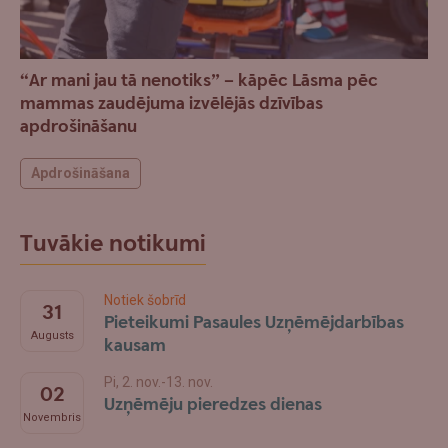
“Ar mani jau tā nenotiks” – kāpēc Lāsma pēc
mammas zaudējuma izvēlējās dzīvības
apdrošināšanu
Apdrošināšana
Tuvākie notikumi
Notiek šobrīd
31
Pieteikumi Pasaules Uzņēmējdarbības
Augusts
kausam
Pi, 2. nov.-13. nov.
02
Uzņēmēju pieredzes dienas
Novembris