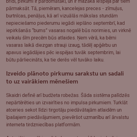
brīdī, pirkumi ir pārdomātāki, un ir mazāka iespēja par tiem
pārmaksāt. Tā, piemēram, kancelejas preces - zīmuļus,
burtnīcas, penāļus, kā arī vizuālās mākslas stundām
nepieciešamo piederumu iegādi ieplāno septembrī, kad
iepirkšanās “bums” vasaras nogalē būs norimies, un virknē
veikalu šīm precēm būs atlaides. Ņem vērā, ka bērni
vasaras laikā diezgan strauji izaug, tādēļ apģērbu un
apavus iegādājies pēc iespējas tuvāk septembrim, lai
būtu pārliecināts, ka tie derēs vēl tuvāko laiku.
Izveido plānoto pirkumu sarakstu un sadali
to uz vairākiem mēnešiem
Skaidri definē arī budžeta robežas. Šāda sistēma palīdzēs
nepārtērēties un izvairīties no impulsa pirkumiem. Turklāt
atceries sekot līdzi tirgotāju piedāvātajām atlaidēm un
īpašajiem piedāvājumiem, pievēršot uzmanību arī ārvalstu
interneta tirdzniecības platformām.