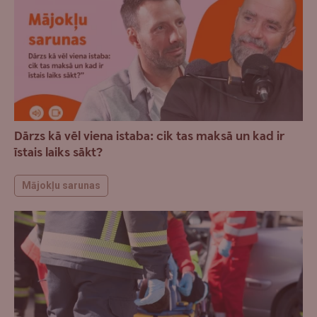
Dārzs kā vēl viena istaba: cik tas maksā un kad ir
īstais laiks sākt?
Mājokļu sarunas