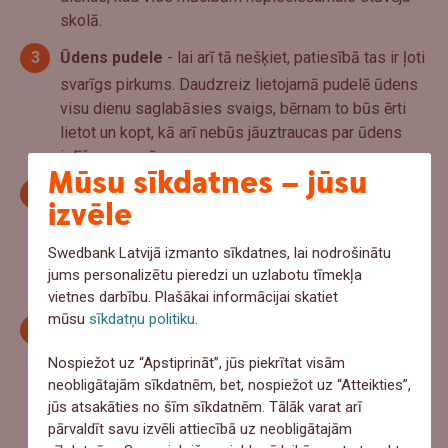
skolā.
Ūdens pudele
- lai arī tā nešķiet, patiesībā tas ir ļoti
svarīgs pirkums. Daudzreiz lietojamā pudelē ūdens
visu dienu saglabāsies svaigs, bērnam to būs ērti
lietot un kopt, kā arī nebūs jāuztraucas par ūdens
izlīšanu somā.
Mūsu sīkdatnes – jūsu
Ērti maiņas apavi
- kamēr bērna kāja vēl tikai aug un
izvēle
veidojas, īpaši svarīgi pievērst uzmanību apavu
kvalitātei. Pagājušā sezonā Laura “nomedīja”
Swedbank Latvijā izmanto sīkdatnes, lai nodrošinātu
kvalitatīvus zīmola apavus par labāku cenu vienā no
jums personalizētu pieredzi un uzlabotu tīmekļa
apavu
outletiem
.
vietnes darbību. Plašākai informācijai skatiet
mūsu
sīkdatņu politiku
.
Sporta tērps visām sezonām
- atkarībā no skolas,
skolēni sporto ārā visu gadu, tādēļ sporta tērpa
Nospiežot uz “Apstiprināt”, jūs piekrītat visām
atrašana jebkādiem laikapstākļiem var būt
neobligātajām sīkdatnēm, bet, nospiežot uz “Atteikties”,
izaicinoša. Lai ietaupītu Laura iesaka apmeklēt
jūs atsakāties no šīm sīkdatnēm. Tālāk varat arī
dažādus sporta veikalu
outletus
.
pārvaldīt savu izvēli attiecībā uz neobligātajām