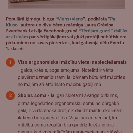
Populārā ģimeņu bloga “
Viens+viens
”, podkāsta "
Pa
Kluso
" autore un divu bērnu māmiņa Laura Grēviņa
Swedbank Latvija Facebook grupā
“Tērējam gudri” dalījās
ar atziņām
par vērtīgākajiem vai gluži pretēji nebūtiskiem
pirkumiem no savas pieredzes, kad gatavoja dēlu Evertu
1. klasei:
Viss ergonomiskai mācību vietai nepieciešamais
- galds, krēsls, apgaismojums. Noteikti ir vērts
pievērst uzmanību tam, lai bērnam būtu ērti mācīties
no mājām arī attālināto mācību gadījumā.
Skolas soma
- lai gan šķietami svarīgs pirkums,
pirms iegādāties ergonomisku somu no dārgākā
gala, ir vērts noskaidrot, cik daudz mantu skolēnam
ikdienā būs jānēsā līdzi. Viņai nācās secināt, ka
mācību soma regulāri bija gandrīz tukša, jo bija
dienas, kad viss mācībām nepieciešamais stāvēja