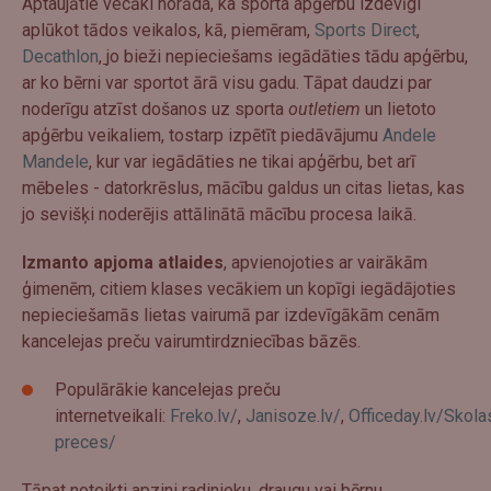
Aptaujātie vecāki norāda, ka sporta apģērbu izdevīgi
aplūkot tādos veikalos, kā, piemēram,
Sports Direct
,
Decathlon
,
jo bieži nepieciešams iegādāties tādu apģērbu,
ar ko bērni var sportot ārā visu gadu. Tāpat daudzi par
noderīgu atzīst došanos uz sporta
outletiem
un lietoto
apģērbu veikaliem, tostarp izpētīt piedāvājumu
Andele
Mandele
, kur var iegādāties ne tikai apģērbu, bet arī
mēbeles - datorkrēslus, mācību galdus un citas lietas, kas
jo sevišķi noderējis attālinātā mācību procesa laikā.
Izmanto apjoma atlaides
, apvienojoties ar vairākām
ģimenēm, citiem klases vecākiem un kopīgi iegādājoties
nepieciešamās lietas vairumā par izdevīgākām cenām
kancelejas preču vairumtirdzniecības bāzēs.
Populārākie kancelejas preču
internetveikali:
Freko.lv/
,
Janisoze.lv/
,
Officeday.lv/Skola
preces/
Tāpat noteikti apzini radinieku, draugu vai bērnu