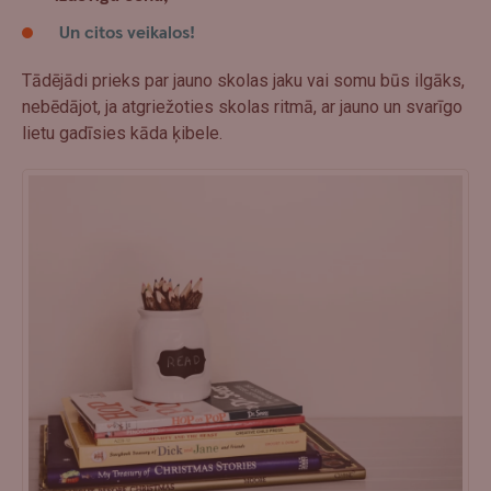
Un citos veikalos!
Tādējādi prieks par jauno skolas jaku vai somu būs ilgāks,
nebēdājot, ja atgriežoties skolas ritmā, ar jauno un svarīgo
lietu gadīsies kāda ķibele.