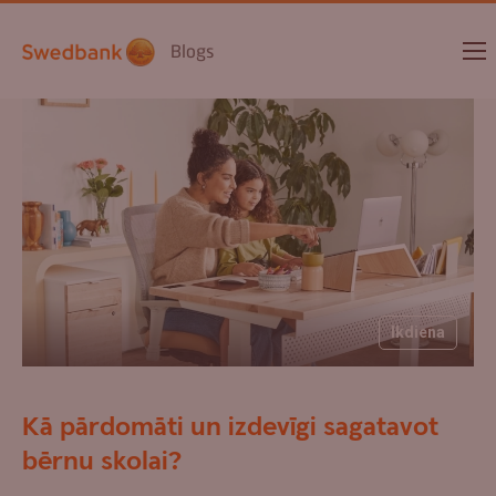
Blogs
Ikdiena
Kā pārdomāti un izdevīgi sagatavot
bērnu skolai?