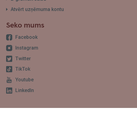
Atvērt uzņēmuma kontu
Seko mums
Facebook
Instagram
Twitter
TikTok
Youtube
LinkedIn