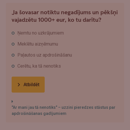
Ja šovasar notiktu negadījums un pēkšņi
vajadzētu 1000+ eur, ko tu darītu?
Ņemtu no uzkrājumiem
Meklētu aizņēmumu
Paļautos uz apdrošināšanu
Cerētu, ka tā nenotiks
Atbildēt
"Ar mani jau tā nenotiks" – uzzini pieredzes stāstus par
apdrošināšanas gadījumiem