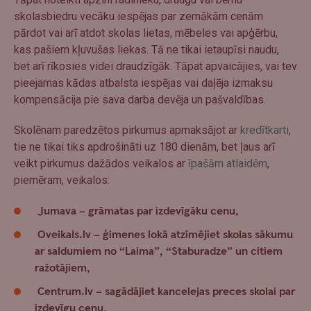
skolasbiedru vecāku iespējas par zemākām cenām
pārdot vai arī atdot skolas lietas, mēbeles vai apģērbu,
kas pašiem kļuvušas liekas. Tā ne tikai ietaupīsi naudu,
bet arī rīkosies videi draudzīgāk. Tāpat apvaicājies, vai tev
pieejamas kādas atbalsta iespējas vai daļēja izmaksu
kompensācija pie sava darba devēja un pašvaldības.
Skolēnam paredzētos pirkumus apmaksājot ar
kredītkarti
,
tie ne tikai tiks apdrošināti uz 180 dienām, bet ļaus arī
veikt pirkumus dažādos veikalos ar
īpašām atlaidēm
,
piemēram, veikalos:
Jumava – grāmatas par izdevīgāku cenu,
Oveikals.lv – ģimenes lokā atzīmējiet skolas sākumu
ar saldumiem no “Laima”, “Staburadze” un citiem
ražotājiem,
Centrum.lv – sagādājiet kancelejas preces skolai par
izdevīgu cenu,