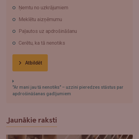
Ņemtu no uzkrājumiem
Meklētu aizņēmumu
Paļautos uz apdrošināšanu
Cerētu, ka tā nenotiks
Atbildēt
"Ar mani jau tā nenotiks" – uzzini pieredzes stāstus par
apdrošināšanas gadījumiem
Jaunākie raksti