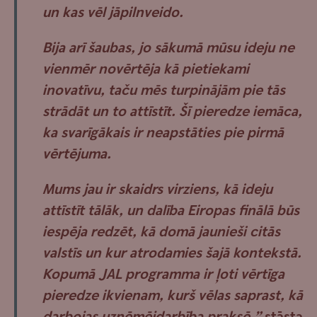
un kas vēl jāpilnveido.
Bija arī šaubas, jo sākumā mūsu ideju ne
vienmēr novērtēja kā pietiekami
inovatīvu, taču mēs turpinājām pie tās
strādāt un to attīstīt. Šī pieredze iemāca,
ka svarīgākais ir neapstāties pie pirmā
vērtējuma.
Mums jau ir skaidrs virziens, kā ideju
attīstīt tālāk, un dalība Eiropas finālā būs
iespēja redzēt, kā domā jaunieši citās
valstīs un kur atrodamies šajā kontekstā.
Kopumā JAL programma ir ļoti vērtīga
pieredze ikvienam, kurš vēlas saprast, kā
darbojas uzņēmējdarbība praksē,”
stāsta