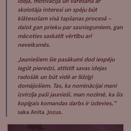
ideja, motivācija un varēšana ar
skolotāja interesi un spēju būt
klātesošam visā tapšanas procesā –
dalot gan prieku par sasniegumiem, gan
mācoties saskatīt vērtību arī
neveiksmēs.
Jauniešiem šie pasākumi dod iespēju
iegūt pieredzi, attīstīt savas idejas
radošāk un būt vidē ar līdzīgi
domājošiem. Tas, ka nominācijai mani
izvirzīja paši jaunieši, man nozīmē, ka šis
kopīgais komandas darbs ir izdevies,”
saka
Anita Jozus
.