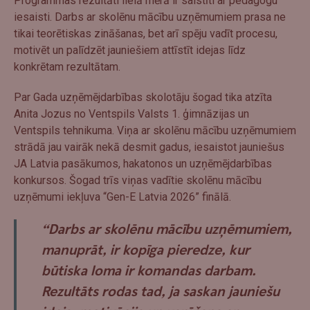
Programmas rezultāti lielā mērā ir saistīti ar pedagogu
iesaisti. Darbs ar skolēnu mācību uzņēmumiem prasa ne
tikai teorētiskas zināšanas, bet arī spēju vadīt procesu,
motivēt un palīdzēt jauniešiem attīstīt idejas līdz
konkrētam rezultātam.
Par Gada uzņēmējdarbības skolotāju šogad tika atzīta
Anita Jozus no Ventspils Valsts 1. ģimnāzijas un
Ventspils tehnikuma. Viņa ar skolēnu mācību uzņēmumiem
strādā jau vairāk nekā desmit gadus, iesaistot jauniešus
JA Latvia pasākumos, hakatonos un uzņēmējdarbības
konkursos. Šogad trīs viņas vadītie skolēnu mācību
uzņēmumi iekļuva “Gen-E Latvia 2026” finālā.
“Darbs ar skolēnu mācību uzņēmumiem,
manuprāt, ir kopīga pieredze, kur
būtiska loma ir komandas darbam.
Rezultāts rodas tad, ja saskan jauniešu