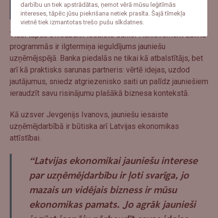
darbību un tiek apstrādātas, ņemot vērā mūsu leģitīmās
Jevenijs Ivanovs
.
intereses, tāpēc jūsu piekrišana netiek prasīta. Šajā tīmekļa
vietnē tiek izmantotas trešo pušu sīkdatnes.
Tieši tāpēc Swedbank iesaiste Junior Achievement Latvia
programmās ir ilgtermiņa ieguldījums jauniešu
uzņēmējspējā. Banka piedalās ne tikai kā atbalstītājs, bet
arī kā praktisks sarunas partneris: vērtē idejas, uzdod
jautājumus, sniedz atgriezenisko saiti un palīdz jauniešiem
ieraudzīt savu risinājumu plašākā biznesa kontekstā.
Kā uzsver Jevgenijs Ivanovs, jauniešu iesaiste
uzņēmējdarbībā ir būtiska arī Latvijas ekonomikas
attīstībai.
“Latvijas ekonomikai jauniešu interese
par uzņēmējdarbību ir ļoti svarīga, jo
mazais un vidējais bizness ir mūsu
ekonomikas pamats. Jo agrāk jaunieši