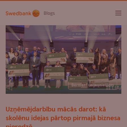
Blogs
Bērniem un jauniešiem
Uzņēmējdarbību mācās darot: kā
skolēnu idejas pārtop pirmajā biznesa