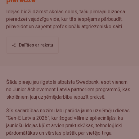
pieredzē
Idejas bieži dzimst skolas solos, taču pirmajai biznesa
pieredzei vajadzīga vide, kur tās iespējams pārbaudīt,
pilnveidot un saņemt profesionālu atgriezenisko saiti.
Dalīties ar rakstu
Šādu pieeju jau ilgstoši atbalsta Swedbank, esot vienam
no Junior Achievement Latvia partneriem programmā, kas
skolēniem ļauj uzņēmējdarbību iepazīt praksē.
Šīs sadarbības nozīmi labi parāda jauno uzņēmēju dienas
“Gen-E Latvia 2026”, kur šogad vēlreiz apliecinājās, ka
jauniešu idejas kļūst arvien praktiskākas, tehnoloģiski
pārdomātākas un vērstas plašāk par vietējo tirgu.