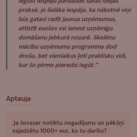
iegūst iespēju pārbaudīt savas idejas
praksē, jo lielāka iespēja, ka nākotnē viņi
būs gatavi radīt jaunus uzņēmumus,
attīstīt esošos vai ienest uzņēmīgu
domāšanu jebkurā nozarē. Skolēnu
mācību uzņēmumu programma dod
drošu, bet vienlaikus ļoti praktisku vidi,
kur šo pirmo pieredzi iegūt.”
Aptauja
Ja šovasar notiktu negadījums un pēkšņi
vajadzētu 1000+ eur, ko tu darītu?