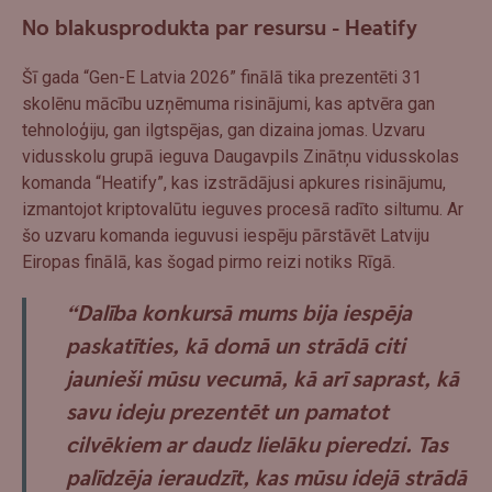
No blakusprodukta par resursu - Heatify
Šī gada “Gen-E Latvia 2026” finālā tika prezentēti 31
skolēnu mācību uzņēmuma risinājumi, kas aptvēra gan
tehnoloģiju, gan ilgtspējas, gan dizaina jomas. Uzvaru
vidusskolu grupā ieguva Daugavpils Zinātņu vidusskolas
komanda “Heatify”, kas izstrādājusi apkures risinājumu,
izmantojot kriptovalūtu ieguves procesā radīto siltumu. Ar
šo uzvaru komanda ieguvusi iespēju pārstāvēt Latviju
Eiropas finālā, kas šogad pirmo reizi notiks Rīgā.
“Dalība konkursā mums bija iespēja
paskatīties, kā domā un strādā citi
jaunieši mūsu vecumā, kā arī saprast, kā
savu ideju prezentēt un pamatot
cilvēkiem ar daudz lielāku pieredzi. Tas
palīdzēja ieraudzīt, kas mūsu idejā strādā