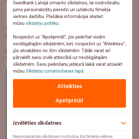
Swedbank Latvijā izmanto sīkdatnes, lai nodrošinātu
jums personalizētu pieredzi un uzlabotu tīmekļa
Turklāt uzņēmējdarbību bieži ir vieglāk izmēģināt tieši
vietnes darbību. Plašākai informācijai skatiet
skolas laikā. Jauniešiem ir vairāk drosmes mēģināt un
mūsu
sīkdatņu politiku
.
mazāk baiļu kļūdīties, taču vienlaikus vēl pietrūkst
pieredzes, kontaktu un izpratnes par biznesa ikdienu.
Nospiežot uz “Apstiprināt”, jūs piekrītat visām
Skolēnu mācību uzņēmums ļauj šīs zināšanas iegūt
neobligātajām sīkdatnēm, bet, nospiežot uz “Atteikties”,
pakāpeniski, saglabājot praktisku saikni ar īstu
jūs atsakāties no šīm sīkdatnēm. Tālāk varat arī
pārvaldīt savu izvēli attiecībā uz neobligātajām
uzņēmējdarbību.
sīkdatnēm. Savu piekrišanu jebkurā laikā varat atsaukt
mūsu
Sīkdatņu izmantošanas lapā
.
“Ne katrs programmas dalībnieks vēlāk
dibinās savu uzņēmumu, un tas arī nav
Atteikties
vienīgais mērķis. Būtiski ir tas, ka
jaunietis iegūst pieredzi, kas palīdz
Apstiprināt
saprast savas stiprās puses, komandas
darba nozīmi un to, cik daudz jāizdara,
Izvēlēties sīkdatnes
lai ideja kļūtu par rezultātu,”
saka
Swedbank Uzņēmumu pārvaldes vadītājs
Nepieciešamās sīkdatnes nodrošina šīs tīmekļa vietnes