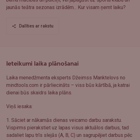
jaunās teātra sezonas izrādēm... Kur visam ņemt laiku?
Dalīties ar rakstu
Ieteikumi laika plānošanai
Laika menedžmenta eksperts Džeimss Manktelovs no
mindtools.com ir pārliecināts – viss būs kārtībā, ja katrai
dienai būs skaidrs laika plāns.
Viņš iesaka:
1. Sāciet ar nākamās dienas veicamo darbu sarakstu.
Vispirms pierakstiet uz lapas visus aktuālos darbus, tad
sadaliet lapu trīs slejās (A, B, C) un sagrupējiet darbus pēc