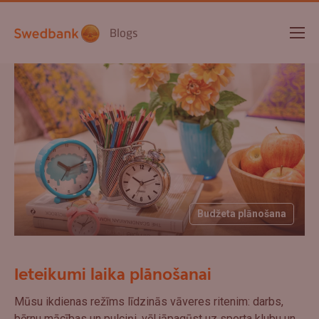
Blogs
Budžeta plānošana
Ieteikumi laika plānošanai
Mūsu ikdienas režīms līdzinās vāveres ritenim: darbs,
bērnu mācības un pulciņi, vēl jāpagūst uz sporta klubu un