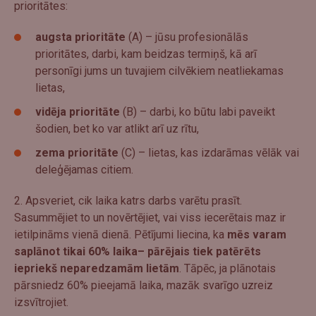
prioritātes:
augsta prioritāte
(A) – jūsu profesionālās
prioritātes, darbi, kam beidzas termiņš, kā arī
personīgi jums un tuvajiem cilvēkiem neatliekamas
lietas,
vidēja prioritāte
(B) – darbi, ko būtu labi paveikt
šodien, bet ko var atlikt arī uz rītu,
zema prioritāte
(C) – lietas, kas izdarāmas vēlāk vai
deleģējamas citiem.
2. Apsveriet, cik laika katrs darbs varētu prasīt.
Sasummējiet to un novērtējiet, vai viss iecerētais maz ir
ietilpināms vienā dienā. Pētījumi liecina, ka
mēs varam
saplānot tikai 60% laika– pārējais tiek patērēts
iepriekš neparedzamām lietām
. Tāpēc, ja plānotais
pārsniedz 60% pieejamā laika, mazāk svarīgo uzreiz
izsvītrojiet.