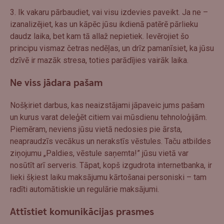
3. Ik vakaru pārbaudiet, vai visu izdevies paveikt. Ja ne –
izanalizējiet, kas un kāpēc jūsu ikdienā patērē pārlieku
daudz laika, bet kam tā allaž nepietiek. Ievērojiet šo
principu vismaz četras nedēļas, un drīz pamanīsiet, ka jūsu
dzīvē ir mazāk stresa, toties parādījies vairāk laika.
Ne viss jādara pašam
Nošķiriet darbus, kas neaizstājami jāpaveic jums pašam
un kurus varat deleģēt citiem vai mūsdienu tehnoloģijām.
Piemēram, neviens jūsu vietā nedosies pie ārsta,
neapraudzīs vecākus un nerakstīs vēstules. Taču atbildes
ziņojumu „Paldies, vēstule saņemta!” jūsu vietā var
nosūtīt arī serveris. Tāpat, kopš izgudrota internetbanka, ir
lieki šķiest laiku maksājumu kārtošanai personiski – tam
radīti automātiskie un regulārie maksājumi.
Attīstiet komunikācijas prasmes