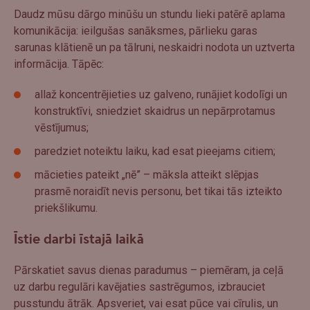
Daudz mūsu dārgo minūšu un stundu lieki patērē aplama
komunikācija: ieilgušas sanāksmes, pārlieku garas
sarunas klātienē un pa tālruni, neskaidri nodota un uztverta
informācija. Tāpēc:
allaž koncentrējieties uz galveno, runājiet kodolīgi un
konstruktīvi, sniedziet skaidrus un nepārprotamus
vēstījumus;
paredziet noteiktu laiku, kad esat pieejams citiem;
mācieties pateikt „nē” – māksla atteikt slēpjas
prasmē noraidīt nevis personu, bet tikai tās izteikto
priekšlikumu.
Īstie darbi īstajā laikā
Pārskatiet savus dienas paradumus – piemēram, ja ceļā
uz darbu regulāri kavējaties sastrēgumos, izbrauciet
pusstundu ātrāk. Apsveriet, vai esat pūce vai cīrulis, un