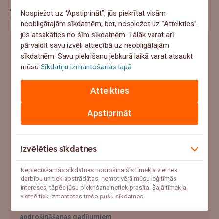
Aptauja
Nospiežot uz “Apstiprināt”, jūs piekrītat visām
neobligātajām sīkdatnēm, bet, nospiežot uz “Atteikties”,
jūs atsakāties no šīm sīkdatnēm. Tālāk varat arī
Ja šovasar notiktu negadījums un pēkšņi
pārvaldīt savu izvēli attiecībā uz neobligātajām
sīkdatnēm. Savu piekrišanu jebkurā laikā varat atsaukt
vajadzētu 1000+ eur, ko tu darītu?
mūsu
Sīkdatņu izmantošanas lapā
.
Ņemtu no uzkrājumiem
Atteikties
Meklētu aizņēmumu
Apstiprināt
Paļautos uz apdrošināšanu
Cerētu, ka tā nenotiks
Izvēlēties sīkdatnes
Atbildēt
Nepieciešamās sīkdatnes nodrošina šīs tīmekļa vietnes
darbību un tiek apstrādātas, ņemot vērā mūsu leģitīmās
intereses, tāpēc jūsu piekrišana netiek prasīta. Šajā tīmekļa
vietnē tiek izmantotas trešo pušu sīkdatnes.
"Ar mani jau tā nenotiks" – uzzini pieredzes stāstus par
apdrošināšanas gadījumiem