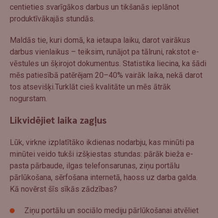
centieties svarīgākos darbus un tikšanās ieplānot
produktīvākajās stundās.
Maldās tie, kuri domā, ka ietaupa laiku, darot vairākus
darbus vienlaikus – teiksim, runājot pa tālruni, rakstot e-
vēstules un šķirojot dokumentus. Statistika liecina, ka šādi
mēs patiesībā patērējam 20–40% vairāk laika, nekā darot
tos atsevišķi.Turklāt cieš kvalitāte un mēs ātrāk
nogurstam.
Likvidējiet laika zagļus
Lūk, virkne izplatītāko ikdienas nodarbju, kas minūti pa
minūtei veido tukši izšķiestas stundas: pārāk bieža e-
pasta pārbaude, ilgas telefonsarunas, ziņu portālu
pārlūkošana, sērfošana internetā, haoss uz darba galda.
Kā novērst šīs sīkās zādzības?
Ziņu portālu un sociālo mediju pārlūkošanai atvēliet