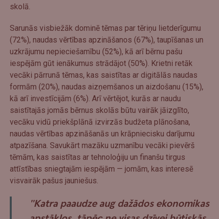
skolā.
Sarunās visbiežāk dominē tēmas par tēriņu lietderīgumu
(72%), naudas vērtības apzināšanos (67%), taupīšanas un
uzkrājumu nepieciešamību (52%), kā arī bērnu pašu
iespējām gūt ienākumus strādājot (50%). Krietni retāk
vecāki pārrunā tēmas, kas saistītas ar digitālās naudas
formām (20%), naudas aizņemšanos un aizdošanu (15%),
kā arī investīcijām (6%). Arī vērtējot, kurās ar naudu
saistītajās jomās bērnus skolās būtu vairāk jāizglīto,
vecāku vidū priekšplānā izvirzās budžeta plānošana,
naudas vērtības apzināšanās un krāpniecisku darījumu
atpazīšana. Savukārt mazāku uzmanību vecāki pievērš
tēmām, kas saistītas ar tehnoloģiju un finanšu tirgus
attīstības sniegtajām iespējām — jomām, kas interesē
visvairāk pašus jauniešus.
"Katra paaudze aug dažādos ekonomikas
apstākļos, tāpēc ne visas dzīvei būtiskās