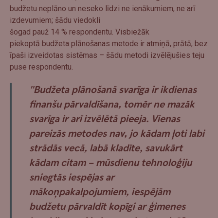
budžetu neplāno un neseko līdzi ne ienākumiem, ne arī
izdevumiem; šādu viedokli
šogad pauž 14 % respondentu. Visbiežāk
piekoptā budžeta plānošanas metode ir atmiņā, prātā, bez
īpaši izveidotas sistēmas – šādu metodi izvēlējušies teju
puse respondentu.
"Budžeta plānošanā svarīga ir ikdienas
finanšu pārvaldīšana, tomēr ne mazāk
svarīga ir arī izvēlētā pieeja. Vienas
pareizās metodes nav, jo kādam ļoti labi
strādās vecā, labā kladīte, savukārt
kādam citam – mūsdienu tehnoloģiju
sniegtās iespējas ar
mākoņpakalpojumiem, iespējām
budžetu pārvaldīt kopīgi ar ģimenes