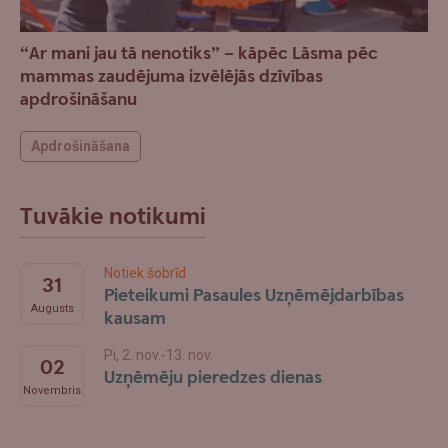
“Ar mani jau tā nenotiks” – kāpēc Lāsma pēc
mammas zaudējuma izvēlējās dzīvības
apdrošināšanu
Apdrošināšana
Tuvākie notikumi
Notiek šobrīd
31
Pieteikumi Pasaules Uzņēmējdarbības
Augusts
kausam
Pi, 2. nov.-13. nov.
02
Uzņēmēju pieredzes dienas
Novembris