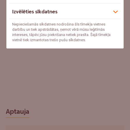
Izvēlēties sīkdatnes
Nepieciešamās sīkdatnes nodrošina šīs tīmekļa vietnes
darbību un tiek apstrādātas, ņemot vērā mūsu leģitīmās
intereses, tāpēc jūsu piekrišana netiek prasīta. Šajā tīmekļa
vietnē tiek izmantotas trešo pušu sīkdatnes.
Aptauja