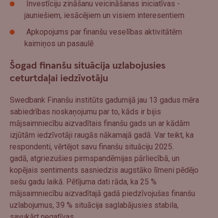
Investīciju zināšanu veicināšanas iniciatīvas -
jauniešiem, iesācējiem un visiem interesentiem
Apkopojums par finanšu veselības aktivitātēm
kaimiņos un pasaulē
Šogad finanšu situācija uzlabojusies
ceturtdaļai iedzīvotāju
Swedbank Finanšu institūts gadumijā jau 13 gadus mēra
sabiedrības noskaņojumu par to, kāds ir bijis
mājsaimniecību aizvadītais finanšu gads un ar kādām
izjūtām iedzīvotāji raugās nākamajā gadā. Var teikt, ka
respondenti, vērtējot savu finanšu situāciju 2025.
gadā, atgriezušies pirmspandēmijas pārliecībā, un
kopējais sentiments sasniedzis augstāko līmeni pēdējo
sešu gadu laikā. Pētījuma dati rāda, ka 25 %
mājsaimniecību aizvadītajā gadā piedzīvojušas finanšu
uzlabojumus, 39 % situācija saglabājusies stabila,
savukārt negatīvas