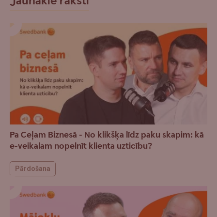
Jaunākie raksti
Pa Ceļam Biznesā - No klikšķa līdz paku skapim: kā
e-veikalam nopelnīt klienta uzticību?
Pārdošana