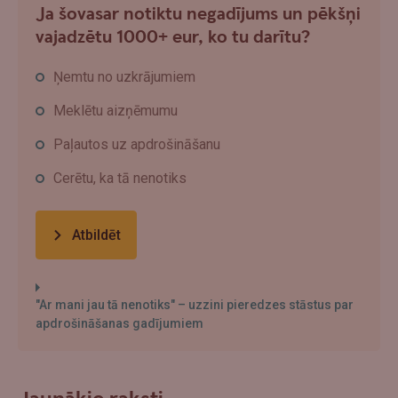
Ja šovasar notiktu negadījums un pēkšņi
vajadzētu 1000+ eur, ko tu darītu?
Ņemtu no uzkrājumiem
Meklētu aizņēmumu
Paļautos uz apdrošināšanu
Cerētu, ka tā nenotiks
Atbildēt
"Ar mani jau tā nenotiks" – uzzini pieredzes stāstus par
apdrošināšanas gadījumiem