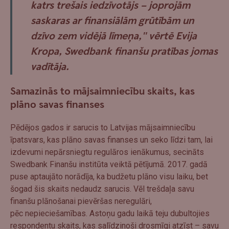
katrs trešais iedzīvotājs – joprojām
saskaras ar finansiālām grūtībām un
dzīvo zem vidējā līmeņa," vērtē Evija
Kropa, Swedbank finanšu pratības jomas
vadītāja.
Samazinās to mājsaimniecību skaits, kas
plāno savas finanses
Pēdējos gados ir sarucis to Latvijas mājsaimniecību
īpatsvars, kas plāno savas finanses un seko līdzi tam, lai
izdevumi nepārsniegtu regulāros ienākumus, secināts
Swedbank Finanšu institūta veiktā pētījumā. 2017. gadā
puse aptaujāto norādīja, ka budžetu plāno visu laiku, bet
šogad šis skaits nedaudz sarucis. Vēl trešdaļa savu
finanšu plānošanai pievēršas neregulāri,
pēc nepieciešamības. Astoņu gadu laikā teju dubultojies
respondentu skaits, kas salīdzinoši drosmīgi atzīst – savu