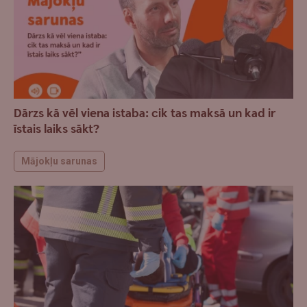
Dārzs kā vēl viena istaba: cik tas maksā un kad ir
īstais laiks sākt?
Mājokļu sarunas