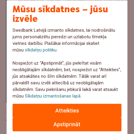
Mūsu sīkdatnes – jūsu
finanšu prasmes iespējams iemācīties
izvēle
tikai no vecākiem. Piemēram, investīciju
iespējas finanšu tirgos, kas šodien ir
Swedbank Latvijā izmanto sīkdatnes, lai nodrošinātu
viena no nākotnes labklājības
jums personalizētu pieredzi un uzlabotu tīmekļa
pamatprasmēm, mūsu iepriekšējām
vietnes darbību. Plašākai informācijai skatiet
mūsu
sīkdatņu politiku
.
paaudzēm nemaz nebija pieejamas.
Finanšu pratība jāstiprina ne vien
Nospiežot uz “Apstiprināt”, jūs piekrītat visām
neobligātajām sīkdatnēm, bet, nospiežot uz “Atteikties”,
ģimenēs, bet arī skolās, kur bērniem
jūs atsakāties no šīm sīkdatnēm. Tālāk varat arī
iespējams dot mūsdienīgu un praktisku
pārvaldīt savu izvēli attiecībā uz neobligātajām
skatījumu uz to, kā gudri rīkoties ar
sīkdatnēm. Savu piekrišanu jebkurā laikā varat atsaukt
mūsu
Sīkdatņu izmantošanas lapā
.
naudu," norāda E.Kropa.
Atteikties
Plašāka informācija un pārējās aktivitātes atrodamas
avīzē:
Apstiprināt