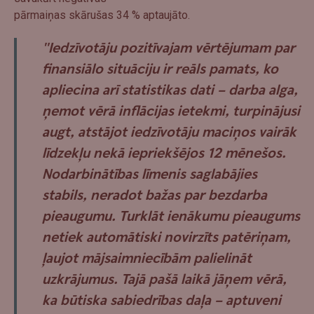
pārmaiņas skārušas 34 % aptaujāto.
"Iedzīvotāju pozitīvajam vērtējumam par
finansiālo situāciju ir reāls pamats, ko
apliecina arī statistikas dati – darba alga,
ņemot vērā inflācijas ietekmi, turpinājusi
augt, atstājot iedzīvotāju maciņos vairāk
līdzekļu nekā iepriekšējos 12 mēnešos.
Nodarbinātības līmenis saglabājies
stabils, neradot bažas par bezdarba
pieaugumu. Turklāt ienākumu pieaugums
netiek automātiski novirzīts patēriņam,
ļaujot mājsaimniecībām palielināt
uzkrājumus. Tajā pašā laikā jāņem vērā,
ka būtiska sabiedrības daļa – aptuveni