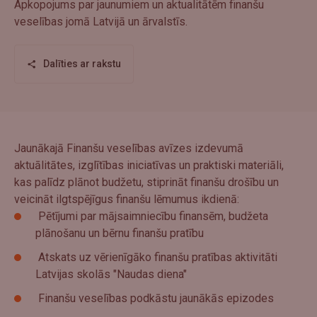
Apkopojums par jaunumiem un aktualitātēm finanšu
veselības jomā Latvijā un ārvalstīs.
Dalīties ar rakstu
Jaunākajā Finanšu veselības avīzes izdevumā
aktuālitātes, izglītības iniciatīvas un praktiski materiāli,
kas palīdz plānot budžetu, stiprināt finanšu drošību un
veicināt ilgtspējīgus finanšu lēmumus ikdienā:
Pētījumi par mājsaimniecību finansēm, budžeta
plānošanu un bērnu finanšu pratību
Atskats uz vērienīgāko finanšu pratības aktivitāti
Latvijas skolās "Naudas diena"
Finanšu veselības podkāstu jaunākās epizodes