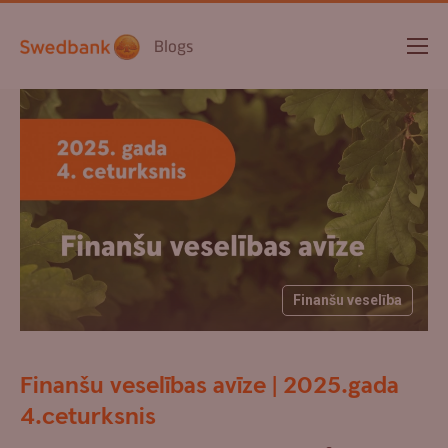
Blogs
Finanšu veselība
Finanšu veselības avīze | 2025.gada
4.ceturksnis