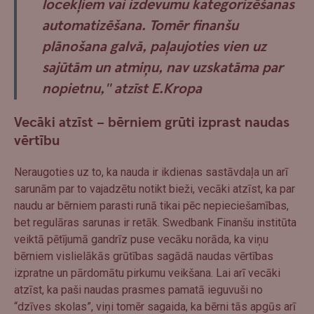
locekļiem vai izdevumu kategorizēšanas
automatizēšana. Tomēr finanšu
plānošana galvā, paļaujoties vien uz
sajūtām un atmiņu, nav uzskatāma par
nopietnu," atzīst E.Kropa
Vecāki atzīst – bērniem grūti izprast naudas
vērtību
Neraugoties uz to, ka nauda ir ikdienas sastāvdaļa un arī
sarunām par to vajadzētu notikt bieži, vecāki atzīst, ka par
naudu ar bērniem parasti runā tikai pēc nepieciešamības,
bet regulāras sarunas ir retāk. Swedbank Finanšu institūta
veiktā pētījumā gandrīz puse vecāku norāda, ka viņu
bērniem vislielākās grūtības sagādā naudas vērtības
izpratne un pārdomātu pirkumu veikšana. Lai arī vecāki
atzīst, ka paši naudas prasmes pamatā ieguvuši no
“dzīves skolas”, viņi tomēr sagaida, ka bērni tās apgūs arī