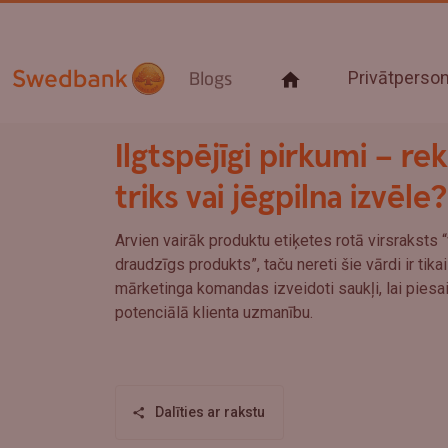
Privātpers
Blogs
Ilgtspējīgi pirkumi – re
triks vai jēgpilna izvēle?
Arvien vairāk produktu etiķetes rotā virsraksts “
draudzīgs produkts”, taču nereti šie vārdi ir ti
mārketinga komandas izveidoti saukļi, lai piesai
potenciālā klienta uzmanību.
Dalīties ar rakstu