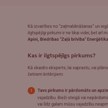
Kā izvairīties no “zaļmaldināšanas” un ieg
ilgtspējīgi pirkumi ir ne tikai videi, bet a
Apini, Biedrības "Zaļā brīvība" Enerģēti
Kas ir ilgtspējīgs pirkums?
Kā skaidro eksperts, lai saprastu, vai plānot
četriem kritērijiem:
Tavs pirkums ir pārdomāts un apzi
vajadzību. Bieži steigā vai nepārdomā
vai līdz galam mūsu vajadzību neap