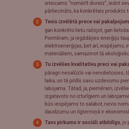
ieteicams “nomērīt divreiz”, iedot sev 
pārliecināts, ka konkrētais produkts 
Tevis izvēlētā prece vai pakalpojum
gan konkrēto lietu ražojot, gan lieto
Piemēram, ja iegādājies enerģiju taup
elektroenerģijas, bet arī, iespējams, 
materiāliem, samazinot tā ekoloģis
Tu izvēlies kvalitatīvu preci vai pa
pāragri nesalūzīs vai nenolietosies, t
laika, un tā pildīs savu uzdevumu pienā
labojama. Tātad, ja, piemēram, izvēlie
izgatavots no izturīgiem un labojamiem
būs iespējams to salabot, nevis noma
daudzumu un ilgtermiņā ir ekonomisk
Tavs pirkums ir sociāli atbildīgs
, j