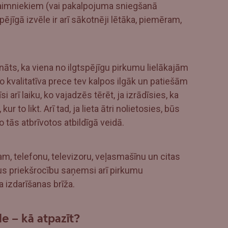
aimniekiem (vai pakalpojuma sniegšanā
spējīgā izvēle ir arī sākotnēji lētāka, piemēram,
ināts, ka viena no ilgtspējīgu pirkumu lielākajām
jo kvalitatīva prece tev kalpos ilgāk un patiešām
si arī laiku, ko vajadzēs tērēt, ja izrādīsies, ka
 to likt. Arī tad, ja lieta ātri nolietosies, būs
 no tās atbrīvotos atbildīgā veidā.
am, telefonu, televizoru, veļasmašīnu un citas
dus priekšrocību saņemsi arī pirkumu
izdarīšanas brīža.
le – kā atpazīt?