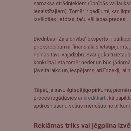
samaksa strādniekiem rūpnīcās vai lauks
iesaistītajiem). Tomēr ir gadījumi, kad ilgt
izvēloties lietotas, taču vēl labas preces.
Biedrības “Zaļā brīvība” eksperts ir pārliec
priekšrocībām ir finansiālais ietaupījums, 
risinās tavu vajadzību. Svarīgi, ka tu ietaupī
konkrētā lieta tomēr neder un būs jādomā, kur
jāvelta laiks un, iespējams, arī līdzekļi, lai
Tāpat, ja savu ilgtspējīgo pirkumu, piemēr
preces iegādāsies ar
kredītkarti
, kā papil
apdrošināšanu sešus mēnešus no pirkuma 
Reklāmas triks vai jēgpilna izvē