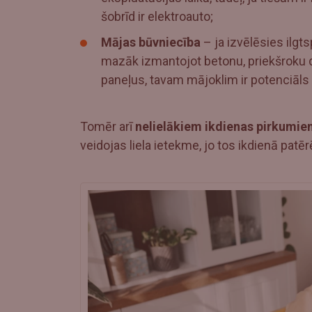
šobrīd ir elektroauto;
Mājas būvniecība
– ja izvēlēsies ilgt
mazāk izmantojot betonu, priekšroku 
paneļus, tavam mājoklim ir potenciāls i
Tomēr arī
nelielākiem ikdienas pirkumie
veidojas liela ietekme, jo tos ikdienā patē