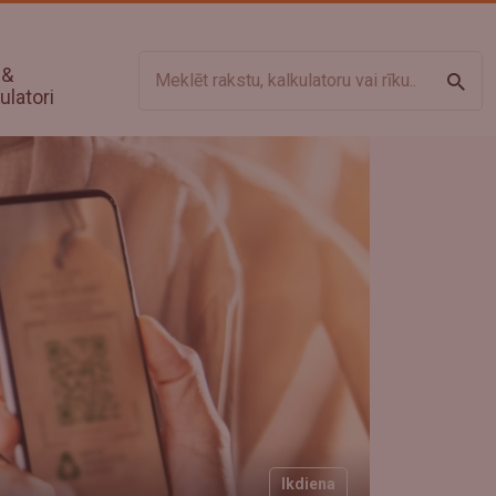
 &
Meklē
ulatori
Ikdiena