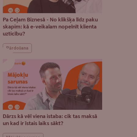
Pa Ceļam Biznesā - No klikšķa līdz paku
skapim: kā e-veikalam nopelnīt klienta
uzticību?
Pārdošana
Dārzs kā vēl viena istaba: cik tas maksā
un kad ir īstais laiks sākt?