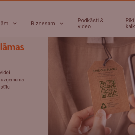
Podkāsti &
Rīki
onām
Biznesam
video
kalk
klāmas
videi
kai uzņēmuma
stītu