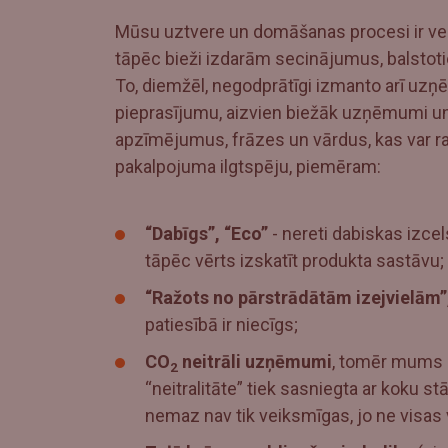
Mūsu uztvere un domāšanas procesi ir veid
tāpēc bieži izdarām secinājumus, balstot
To, diemžēl, negodprātīgi izmanto arī uz
pieprasījumu, aizvien biežāk uzņēmumi u
apzīmējumus, frāzes un vārdus, kas var ra
pakalpojuma ilgtspēju, piemēram:
“Dabīgs”, “Eco”
- nereti dabiskas izce
tāpēc vērts izskatīt produkta sastāvu;
“Ražots no pārstrādātām izejvielām”
patiesībā ir niecīgs;
CO
neitrāli uzņēmumi
, tomēr mums na
2
“neitralitāte” tiek sasniegta ar koku 
nemaz nav tik veiksmīgas, jo ne visas vi