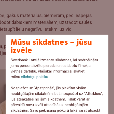
spējīgākus materiālus, piemēram, pēc iespējas
dodot dabiskiem materiāliem, uzstādot saules
etaupīt lielu negatīvu ietekmi uz vidi.
Mūsu sīkdatnes – jūsu
m
, piemēram, pārtikai, apģērbam, sadzīves ķīmijai
izvēle
rējam lielos apjomos.
Swedbank Latvijā izmanto sīkdatnes, lai nodrošinātu
jums personalizētu pieredzi un uzlabotu tīmekļa
vietnes darbību. Plašākai informācijai skatiet
mūsu
sīkdatņu politiku
.
Nospiežot uz “Apstiprināt”, jūs piekrītat visām
neobligātajām sīkdatnēm, bet, nospiežot uz “Atteikties”,
jūs atsakāties no šīm sīkdatnēm. Tālāk varat arī
pārvaldīt savu izvēli attiecībā uz neobligātajām
sīkdatnēm. Savu piekrišanu jebkurā laikā varat atsaukt