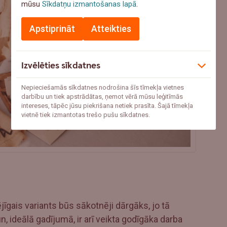
mūsu
Sīkdatņu izmantošanas lapā
.
Apstiprināt
Atteikties
Izvēlēties sīkdatnes
Nepieciešamās sīkdatnes nodrošina šīs tīmekļa vietnes
darbību un tiek apstrādātas, ņemot vērā mūsu leģitīmās
intereses, tāpēc jūsu piekrišana netiek prasīta. Šajā tīmekļa
vietnē tiek izmantotas trešo pušu sīkdatnes.
ējīgais variants būs sākotnēji dārgāks, jo tā
 un, ideālā gadījumā, ir arī veikta godīgāka darba