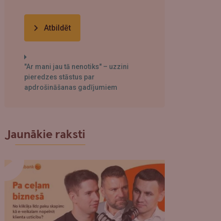
Atbildēt
"Ar mani jau tā nenotiks" – uzzini
pieredzes stāstus par
apdrošināšanas gadījumiem
Jaunākie raksti