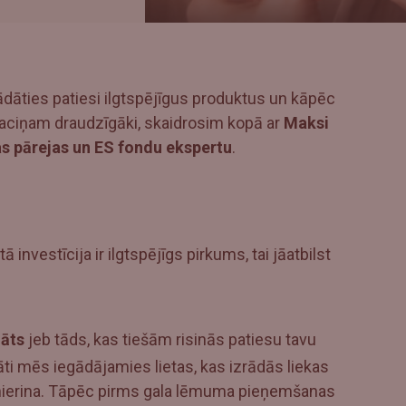
ādāties patiesi ilgtspējīgus produktus un kāpēc
rī maciņam draudzīgāki, skaidrosim kopā ar
Maksi
kas pārejas un ES fondu ekspertu
.
ā investīcija ir ilgtspējīgs pirkums, tai jāatbilst
nāts
jeb tāds, kas tiešām risinās patiesu tavu
ti mēs iegādājamies lietas, kas izrādās liekas
mierina. Tāpēc pirms gala lēmuma pieņemšanas