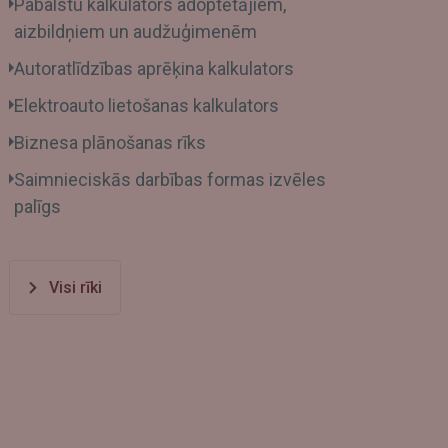
Pabalstu kalkulators adoptētājiem,
aizbildņiem un audžuģimenēm
Autoratlīdzības aprēķina kalkulators
Elektroauto lietošanas kalkulators
Biznesa plānošanas rīks
Saimnieciskās darbības formas izvēles
palīgs
Visi rīki