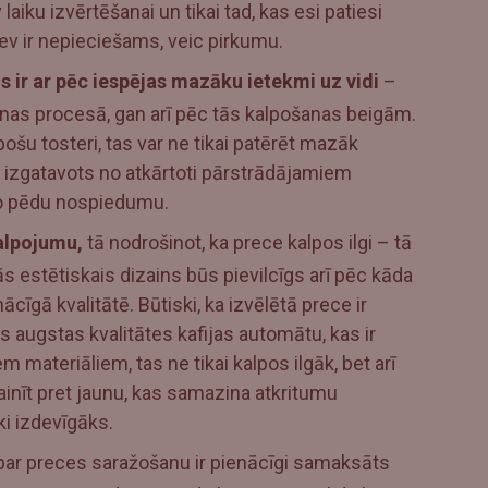
laiku izvērtēšanai un tikai tad, kas esi patiesi
tev ir nepieciešams, veic pirkumu.
s ir ar pēc iespējas mazāku ietekmi uz vidi
–
šanas procesā, gan arī pēc tās kalpošanas beigām.
ošu tosteri, tas var ne tikai patērēt mazāk
ir izgatavots no atkārtoti pārstrādājamiem
ko pēdu nospiedumu.
kalpojumu,
tā nodrošinot, ka prece kalpos ilgi – tā
ās estētiskais dizains būs pievilcīgs arī pēc kāda
cīgā kvalitātē. Būtiski, ka izvēlētā prece ir
s augstas kvalitātes kafijas automātu, kas ir
 materiāliem, tas ne tikai kalpos ilgāk, bet arī
inīt pret jaunu, kas samazina atkritumu
i izdevīgāks.
o par preces saražošanu ir pienācīgi samaksāts