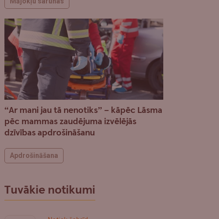
Mājokļu sarunas
“Ar mani jau tā nenotiks” – kāpēc Lāsma
pēc mammas zaudējuma izvēlējās
dzīvības apdrošināšanu
Apdrošināšana
Tuvākie notikumi