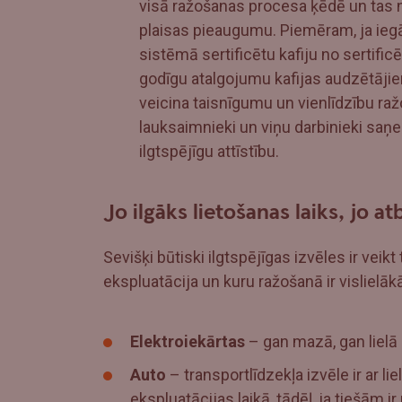
visā ražošanas procesa ķēdē un tas 
plaisas pieaugumu. Piemēram, ja ieg
sistēmā sertificētu kafiju no sertif
godīgu atalgojumu kafijas audzētājiem,
veicina taisnīgumu un vienlīdzību raž
lauksaimnieki un viņu darbinieki sa
ilgtspējīgu attīstību.
Jo ilgāks lietošanas laiks, jo a
Sevišķi būtiski ilgtspējīgas izvēles ir vei
ekspluatācija un kuru ražošanā ir vislielāk
Elektroiekārtas
– gan mazā, gan lielā
Auto
– transportlīdzekļa izvēle ir ar lie
ekspluatācijas laikā, tādēļ, ja tiešām i