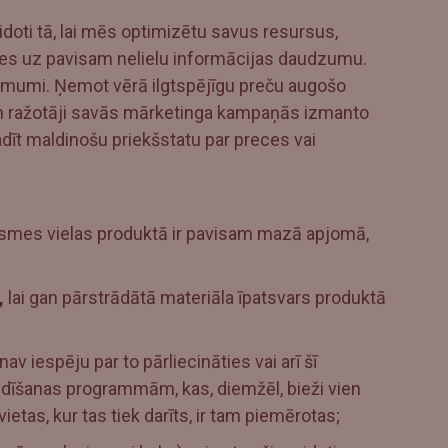
oti tā, lai mēs optimizētu savus resursus,
ies uz pavisam nelielu informācijas daudzumu.
ņēmumi. Ņemot vērā ilgtspējīgu preču augošo
n ražotāji savās mārketinga kampaņās izmanto
dīt maldinošu priekšstatu par preces vai
lsmes vielas produktā ir pavisam mazā apjomā,
,
lai gan pārstrādātā materiāla īpatsvars produktā
v iespēju par to pārliecināties vai arī šī
stādīšanas programmām, kas, diemžēl, bieži vien
etas, kur tas tiek darīts, ir tam piemērotas;