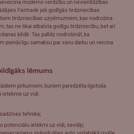
neveicina moderno verdzību un nevienlīdzības
ādājies
Fairtrade
jeb godīgās tirdzniecības
icētiem tirdzniecības uzņēmumiem, kas nodrošina
 tas ne tikai atbalsta godīgu tirdzniecību, bet arī
ošanas ķēdē. Tas palīdz nodrošināt, ka
ņem pienācīgu samaksu par savu darbu un veicina
tbildīgāks lēmums
kt tādiem pirkumiem, kuriem paredzēta ilgstoša
ā ietekme uz vidi:
 sadzīves tehnika;
lu potenciālu ietekmi uz vidi, sevišķi,
r nepieciešams individuālais auto, vislabākā izvēle