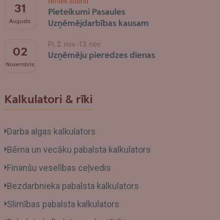
Notiek šobrīd
31
Pieteikumi Pasaules
Uzņēmējdarbības kausam
Augusts
Pi, 2. nov.-13. nov.
02
Uzņēmēju pieredzes dienas
Novembris
Kalkulatori & rīki
Darba algas kalkulators
Bērna un vecāku pabalsta kalkulators
Finanšu veselības ceļvedis
Bezdarbnieka pabalsta kalkulators
Slimības pabalsta kalkulators