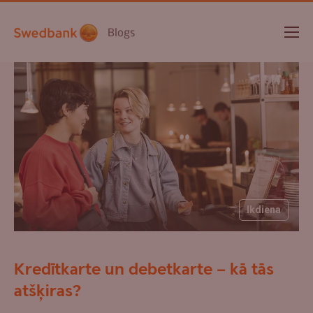
Blogs
Ikdiena
Kredītkarte un debetkarte – kā tās
atšķiras?