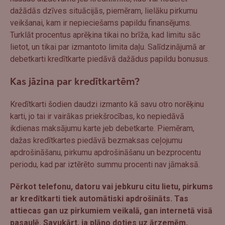
dažādās dzīves situācijās, piemēram, lielāku pirkumu
veikšanai, kam ir nepieciešams papildu finansējums.
Turklāt procentus aprēķina tikai no brīža, kad limitu sāc
lietot, un tikai par izmantoto limita daļu. Salīdzinājumā ar
debetkarti kredītkarte piedāvā dažādus papildu bonusus.
Kas jāzina par kredītkartēm?
Kredītkarti šodien daudzi izmanto kā savu otro norēķinu
karti, jo tai ir vairākas priekšrocības, ko nepiedāvā
ikdienas maksājumu karte jeb debetkarte. Piemēram,
dažas kredītkartes piedāvā bezmaksas ceļojumu
apdrošināšanu, pirkumu apdrošināšanu un bezprocentu
periodu, kad par iztērēto summu procenti nav jāmaksā.
Pērkot telefonu, datoru vai jebkuru citu lietu, pirkums
ar kredītkarti tiek automātiski apdrošināts. Tas
attiecas gan uz pirkumiem veikalā, gan internetā visā
pasaulē. Savukārt, ja plāno doties uz ārzemēm,