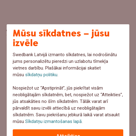
Aptauja
Mūsu sīkdatnes – jūsu
izvēle
Ja šovasar notiktu negadījums un pēkšņi
Swedbank Latvijā izmanto sīkdatnes, lai nodrošinātu
vajadzētu 1000+ eur, ko tu darītu?
jums personalizētu pieredzi un uzlabotu tīmekļa
vietnes darbību. Plašākai informācijai skatiet
Ņemtu no uzkrājumiem
mūsu
sīkdatņu politiku
.
Meklētu aizņēmumu
Nospiežot uz “Apstiprināt”, jūs piekrītat visām
neobligātajām sīkdatnēm, bet, nospiežot uz “Atteikties”,
Paļautos uz apdrošināšanu
jūs atsakāties no šīm sīkdatnēm. Tālāk varat arī
pārvaldīt savu izvēli attiecībā uz neobligātajām
Cerētu, ka tā nenotiks
sīkdatnēm. Savu piekrišanu jebkurā laikā varat atsaukt
mūsu
Sīkdatņu izmantošanas lapā
.
Atbildēt