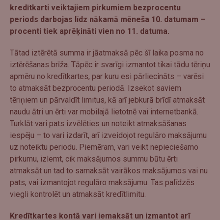
kredītkarti veiktajiem pirkumiem bezprocentu
periods darbojas līdz nākamā mēneša 10. datumam –
procenti tiek aprēķināti vien no 11. datuma.
Tātad iztērētā summa ir jāatmaksā pēc šī laika posma no
iztērēšanas brīža. Tāpēc ir svarīgi izmantot tikai tādu tēriņu
apmēru no kredītkartes, par kuru esi pārliecināts – varēsi
to atmaksāt bezprocentu periodā. Izsekot saviem
tēriņiem un pārvaldīt limitus, kā arī jebkurā brīdī atmaksāt
naudu ātri un ērti var mobilajā lietotnē vai internetbankā.
Turklāt vari pats izvēlēties un noteikt atmaksāšanas
iespēju – to vari izdarīt, arī izveidojot regulāro maksājumu
uz noteiktu periodu. Piemēram, vari veikt nepieciešamo
pirkumu, izlemt, cik maksājumos summu būtu ērti
atmaksāt un tad to samaksāt vairākos maksājumos vai nu
pats, vai izmantojot regulāro maksājumu. Tas palīdzēs
viegli kontrolēt un atmaksāt kredītlimitu.
Kredītkartes kontā vari iemaksāt un izmantot arī