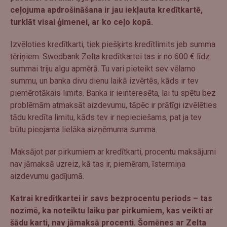
ceļojuma apdrošināšana ir jau iekļauta kredītkartē,
turklāt visai ģimenei, ar ko ceļo kopā.
Izvēloties kredītkarti, tiek piešķirts kredītlimits jeb summa
tēriņiem. Swedbank Zelta kredītkartei tas ir no 600 € līdz
summai triju algu apmērā. Tu vari pieteikt sev vēlamo
summu, un banka divu dienu laikā izvērtēs, kāds ir tev
piemērotākais limits. Banka ir ieinteresēta, lai tu spētu bez
problēmām atmaksāt aizdevumu, tāpēc ir prātīgi izvēlēties
tādu kredīta limitu, kāds tev ir nepieciešams, pat ja tev
būtu pieejama lielāka aizņēmuma summa.
Maksājot par pirkumiem ar kredītkarti, procentu maksājumi
nav jāmaksā uzreiz, kā tas ir, piemēram, īstermiņa
aizdevumu gadījumā.
Katrai kredītkartei ir savs bezprocentu periods – tas
nozīmē, ka noteiktu laiku par pirkumiem, kas veikti ar
šādu karti, nav jāmaksā procenti. Šomēnes ar Zelta