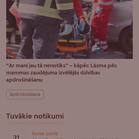
“Ar mani jau tā nenotiks” – kāpēc Lāsma pēc
mammas zaudējuma izvēlējās dzīvības
apdrošināšanu
Apdrošināšana
Tuvākie notikumi
Notiek šobrīd
31