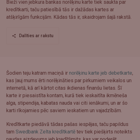
Bieži vien jebkura bankas norēķinu karte tiek saukta par
kredītkarti, taču patiesībā tās ir dažādas kartes ar
atšķirīgām funkcijām. Kādas tās ir, skaidrojam šajā rakstā.
Dalīties ar rakstu
Šodien teju katram maciņā ir
norēķinu karte jeb debetkarte
,
kas ļauj mums ērti norēķināties par pirkumiem veikalos un
internetā, kā arī kārtot citas ikdienas finanšu lietas. Šī
karte ir piesaistīta kontam, kurā tiek ieskaitīta ikmēneša
alga, stipendija, kabatas nauda vai citi ienākumi, un ar šo
karti rīkojamies pēc saviem ieskatiem un vajadzībām.
Kredītkarte piedāvā tādas pašas iespējas, taču papildus
tam
Swedbank Zelta kredītkartē
tev tiek piešķirts noteikts
naudas aizdevums jeb kredītlimits, kas var noderēt