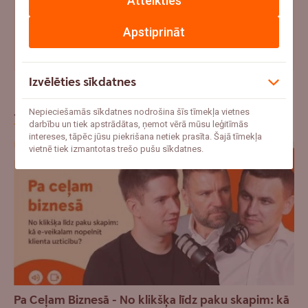
Atteikties
Apstiprināt
"Ar mani jau tā nenotiks" – uzzini pieredzes stāstus par
apdrošināšanas gadījumiem
Izvēlēties sīkdatnes
Jaunākie raksti
Nepieciešamās sīkdatnes nodrošina šīs tīmekļa vietnes
darbību un tiek apstrādātas, ņemot vērā mūsu leģitīmās
intereses, tāpēc jūsu piekrišana netiek prasīta. Šajā tīmekļa
vietnē tiek izmantotas trešo pušu sīkdatnes.
Pa Ceļam Biznesā - No klikšķa līdz paku skapim: kā