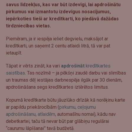
savus līdzekļus, kas var būt izdevīgi, lai apdrošinātu
pirkumus vai izmantotu izdevīgus nosacījumus,
iepērkoties tieši ar kredītkarti, ko piedāvā dažādas
tirdzniecības vietas.
Piemēram, ja ir iespēja ieliet degvielu, maksājot ar
kredītkarti, un saņemt 2 centu atlaidi litrā, tā var pat
ietaupīt.
Tāpat ir vērts zināt, ka vari
apdrošināt
kredītkartes
saistības
. Tas nozīmē – ja pēkšņi zaudē darbu vai slimības
un traumas dēļ iestājas darbnespēja ilgāk par 30 dienām,
apdrošināšana segs kredītkartes iztērētos limitus.
Kopumā kredītkarte būtu jāuzlūko drīzāk kā norēķinu karte
ar papildu priekšrocībām (
pirkumu, ceļojumu
apdrošināšanu, atlaidēm
, automašīnu nomai), kādu nav
debetkartei, taču tā nevar būt par glābiņu regulārai
“caurumu lāpīšanai” tavā budžetā.