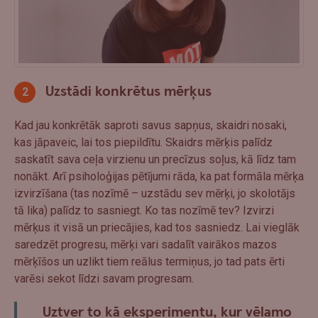
Uzstādi konkrētus mērķus
Kad jau konkrētāk saproti savus sapņus, skaidri nosaki,
kas jāpaveic, lai tos piepildītu. Skaidrs mērķis palīdz
saskatīt sava ceļa virzienu un precīzus soļus, kā līdz tam
nonākt. Arī psiholoģijas pētījumi rāda, ka pat formāla mērķa
izvirzīšana (tas nozīmē – uzstādu sev mērķi, jo skolotājs
tā lika) palīdz to sasniegt. Ko tas nozīmē tev? Izvirzi
mērķus it visā un priecājies, kad tos sasniedz. Lai vieglāk
saredzēt progresu, mērķi vari sadalīt vairākos mazos
mērķīšos un uzlikt tiem reālus termiņus, jo tad pats ērti
varēsi sekot līdzi savam progresam.
Uztver to kā eksperimentu, kur vēlamo