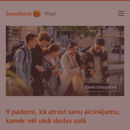
Blogs
Tavai izaugsmei
9 padomi, kā atrast savu aicinājumu,
kamēr vēl sēdi skolas solā