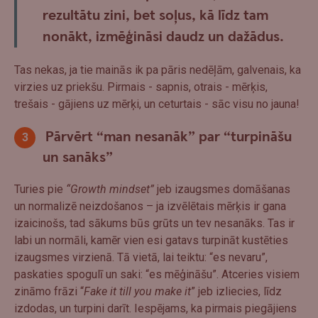
rezultātu zini, bet soļus, kā līdz tam
nonākt, izmēģināsi daudz un dažādus.
Tas nekas, ja tie mainās ik pa pāris nedēļām, galvenais, ka
virzies uz priekšu. Pirmais - sapnis, otrais - mērķis,
trešais - gājiens uz mērķi, un ceturtais - sāc visu no jauna!
Pārvērt “man nesanāk” par “turpināšu
un sanāks”
Turies pie
“Growth mindset”
jeb izaugsmes domāšanas
un normalizē neizdošanos – ja izvēlētais mērķis ir gana
izaicinošs, tad sākums būs grūts un tev nesanāks. Tas ir
labi un normāli, kamēr vien esi gatavs turpināt kustēties
izaugsmes virzienā. Tā vietā, lai teiktu: “es nevaru”,
paskaties spogulī un saki: “es mēģināšu”. Atceries visiem
zināmo frāzi “
Fake it till you make it
” jeb izliecies, līdz
izdodas, un turpini darīt. Iespējams, ka pirmais piegājiens