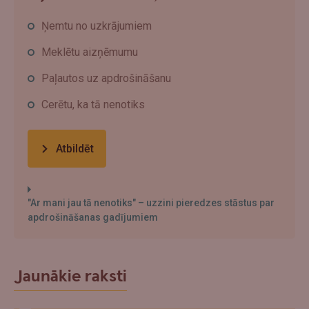
Ņemtu no uzkrājumiem
Meklētu aizņēmumu
Paļautos uz apdrošināšanu
Cerētu, ka tā nenotiks
Atbildēt
"Ar mani jau tā nenotiks" – uzzini pieredzes stāstus par
apdrošināšanas gadījumiem
Jaunākie raksti