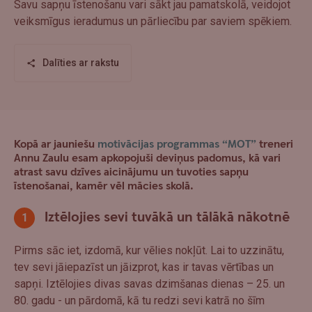
Savu sapņu īstenošanu vari sākt jau pamatskolā, veidojot
veiksmīgus ieradumus un pārliecību par saviem spēkiem.
Dalīties ar rakstu
Kopā ar jauniešu
motivācijas programmas “MOT”
treneri
Annu Zaulu esam apkopojuši deviņus padomus, kā vari
atrast savu dzīves aicinājumu un tuvoties sapņu
īstenošanai, kamēr vēl mācies skolā.
Iztēlojies sevi tuvākā un tālākā nākotnē
Pirms sāc iet, izdomā, kur vēlies nokļūt. Lai to uzzinātu,
tev sevi jāiepazīst un jāizprot, kas ir tavas vērtības un
sapņi. Iztēlojies divas savas dzimšanas dienas – 25. un
80. gadu - un pārdomā, kā tu redzi sevi katrā no šīm