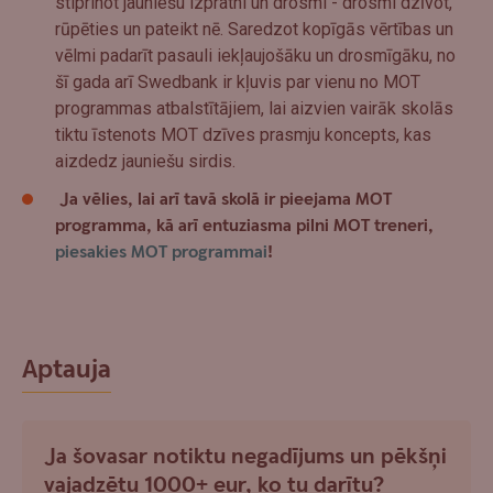
stiprinot jauniešu izpratni un drosmi - drosmi dzīvot,
rūpēties un pateikt nē. Saredzot kopīgās vērtības un
vēlmi padarīt pasauli iekļaujošāku un drosmīgāku, no
šī gada arī Swedbank ir kļuvis par vienu no MOT
programmas atbalstītājiem, lai aizvien vairāk skolās
tiktu īstenots MOT dzīves prasmju koncepts, kas
aizdedz jauniešu sirdis.
Ja vēlies, lai arī tavā skolā ir pieejama MOT
programma, kā arī entuziasma pilni MOT treneri,
piesakies MOT programmai
!
Aptauja
Ja šovasar notiktu negadījums un pēkšņi
vajadzētu 1000+ eur, ko tu darītu?