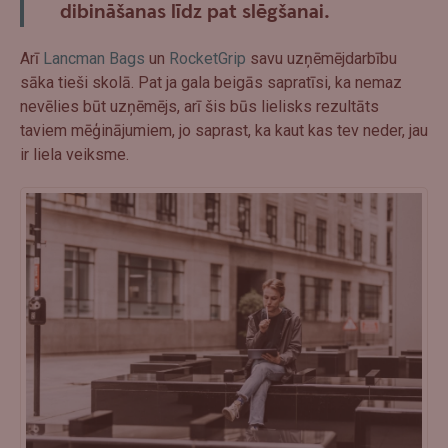
dibināšanas līdz pat slēgšanai.
Arī
Lancman Bags
un
RocketGrip
savu uzņēmējdarbību
sāka tieši skolā. Pat ja gala beigās sapratīsi, ka nemaz
nevēlies būt uzņēmējs, arī šis būs lielisks rezultāts
taviem mēģinājumiem, jo saprast, ka kaut kas tev neder, jau
ir liela veiksme.