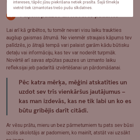
savu ceļu.
intereses, tāpēc jūsu piekrišana netiek prasīta. Šajā tīmekļa
vietnē tiek izmantotas trešo pušu sīkdatnes.
Paņem pauzes un novērtē padarīto
Lai arī kā gribētos, tu tomēr nevari visu laiku traukties
augšup gaismas ātrumā. Ne vienmēr straujais kāpums tev
palīdzēs, jo ātrajā tempā vari palaist garām kādu būtisku
detaļu vai informāciju, kas tev var noderēt turpmāk.
Novērtē arī savas atpūtas pauzes un izmanto laiku
refleksijai jeb padarītā izvērtēšanai un pārdomāšanai.
Pēc katra mērķa, mēģini atskatīties un
uzdot sev trīs vienkāršus jautājumus –
kas man izdevās, kas ne tik labi un ko es
būtu gribējis darīt citādi.
Ar vēsu prātu, mieru un bez pārmetumiem tu pats sev būsi
izcils skolotājs ar padomiem, ko mainīt, atstāt vai uzsākt