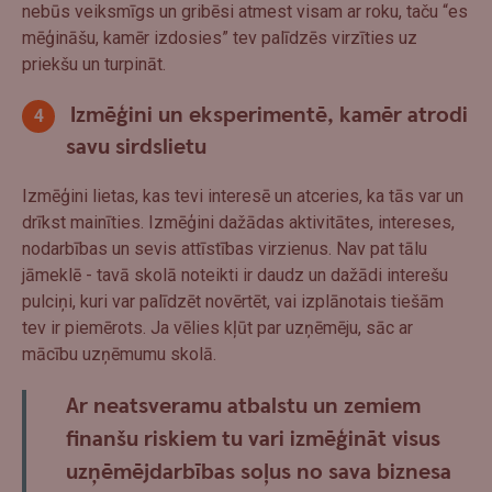
nebūs veiksmīgs un gribēsi atmest visam ar roku, taču “es
mēģināšu, kamēr izdosies” tev palīdzēs virzīties uz
priekšu un turpināt.
Izmēģini un eksperimentē, kamēr atrodi
savu sirdslietu
Izmēģini lietas, kas tevi interesē un atceries, ka tās var un
drīkst mainīties. Izmēģini dažādas aktivitātes, intereses,
nodarbības un sevis attīstības virzienus. Nav pat tālu
jāmeklē - tavā skolā noteikti ir daudz un dažādi interešu
pulciņi, kuri var palīdzēt novērtēt, vai izplānotais tiešām
tev ir piemērots. Ja vēlies kļūt par uzņēmēju, sāc ar
mācību uzņēmumu skolā.
Ar neatsveramu atbalstu un zemiem
finanšu riskiem tu vari izmēģināt visus
uzņēmējdarbības soļus no sava biznesa