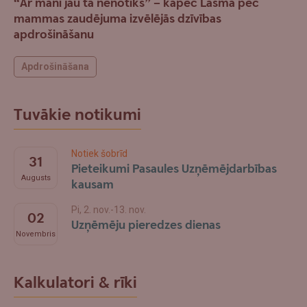
“Ar mani jau tā nenotiks” – kāpēc Lāsma pēc
mammas zaudējuma izvēlējās dzīvības
apdrošināšanu
Apdrošināšana
Tuvākie notikumi
Notiek šobrīd
31
Pieteikumi Pasaules Uzņēmējdarbības
Augusts
kausam
Pi, 2. nov.-13. nov.
02
Uzņēmēju pieredzes dienas
Novembris
Kalkulatori & rīki