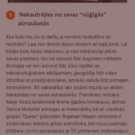
Nekautrējies no savas “nūģīgās”
aizraušanās
Kas būtu tas, ko tu darītu, ja neviens neskatītos un
nezinātu? Ļauj sev domāt ārpus rāmjiem arī šajā jomā. Lai
kādas būtu tavas intereses, ja vien mērķtiecīgi attīsti
savas prasmes, tās var aizvest līdz augstiem mērķiem.
Bioloģija var tevi aizvest līdz šūnu izpētei un
mikrobioloģiskiem atklājumiem, ģeogrāfija līdz vides
attīstībai un pilsētplānošanai, latviešu valoda līdz pirmajam
bestsellerim
. Arī sabiedrībā labi zināmi mūziķi un aktieri
nekautrējas no savas aizraušānās. Piemēram, mūziķis
Kanje Vests kolekcionē Anime (japāņu komiksus), aktrise
Danica McKellar aizraujas ar matemātiku, kā arī slavēnās
grupas “Queen” ģitāristam Brajanam Mejam sirdslieta ir
zinātniskais doktora grāds astrofizikā, bet mūsu pašmāju
jūtūbera
Joreta
aizraušanās ar 3D printeriem nodrošinājusi