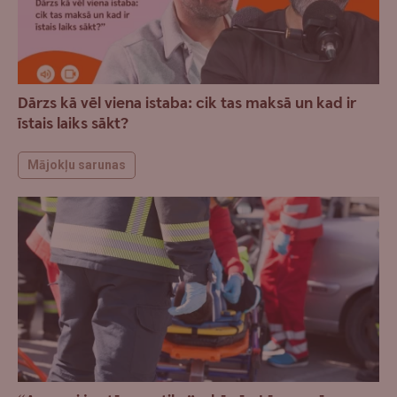
Dārzs kā vēl viena istaba: cik tas maksā un kad ir
īstais laiks sākt?
Mājokļu sarunas