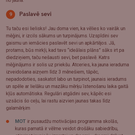
no jauna.
Paslavē sevi
Tu taču esi lielisks! Jau doma vien, ka vēlies ko vairāk un
mēģini, ir izcils sākums un turpinājums. Uzspīdini sev
gaismu un iemācies paslavēt sevi un apkārtējos. Jā,
protams, būs mirkļi, kad tavs “ideālais plāns” sāks irt pa
diedziņiem, taču nešausti sevi, bet paslavē. Katrs
mēģinājums ir solis uz priekšu. Atceries, ka jauna ieraduma
izveidošana aizņem līdz 3 mēnešiem, tāpēc,
nepadodoties, saskatot labo un turpinot, jaunais ieradums
un spēle ar lielāku un mazāku mērķu īstenošanu laika gaitā
kļūs automātiska. Regulāri atgādini sev, kāpēc esi
uzsācis šo ceļu, lai rastu aizvien jaunas takas līdz
galamērķim
MOT
ir pusaudžu motivācijas programma skolās,
kuras pamatā ir vēlme veidot drošāku sabiedrību,