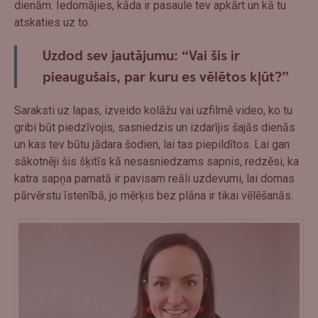
dienām. Iedomājies, kāda ir pasaule tev apkārt un kā tu
atskaties uz to.
Uzdod sev jautājumu: “Vai šis ir
pieaugušais, par kuru es vēlētos kļūt?”
Saraksti uz lapas, izveido kolāžu vai uzfilmē video, ko tu
gribi būt piedzīvojis, sasniedzis un izdarījis šajās dienās
un kas tev būtu jādara šodien, lai tas piepildītos. Lai gan
sākotnēji šis šķitīs kā nesasniedzams sapnis, redzēsi, ka
katra sapņa pamatā ir pavisam reāli uzdevumi, lai domas
pārvērstu īstenībā, jo mērķis bez plāna ir tikai vēlēšanās.