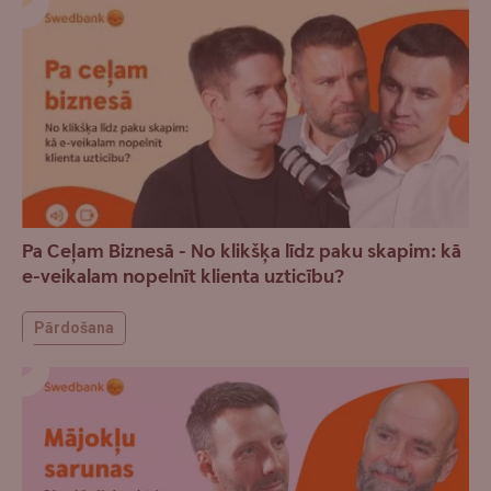
Pa Ceļam Biznesā - No klikšķa līdz paku skapim: kā
e-veikalam nopelnīt klienta uzticību?
Pārdošana