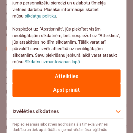
jums personalizētu pieredzi un uzlabotu tīmekļa
Viena saruna par tev jaunu tēmu var izrādīties aizraujoša
vietnes darbību. Plašākai informācijai skatiet
ceļa sākums. Pavadi laiku ar pozitīviem un
mūsu
sīkdatņu politiku
.
iedvesmojošiem cilvēkiem, jo iedrošinoši un jaudīgi draugi,
paziņas un ģimene tev palīdzēs nepadoties un turpināt iet
Nospiežot uz “Apstiprināt”, jūs piekrītat visām
uz priekšu.
neobligātajām sīkdatnēm, bet, nospiežot uz “Atteikties”,
jūs atsakāties no šīm sīkdatnēm. Tālāk varat arī
Atrodi mentoru
pārvaldīt savu izvēli attiecībā uz neobligātajām
sīkdatnēm. Savu piekrišanu jebkurā laikā varat atsaukt
mūsu
Sīkdatņu izmantošanas lapā
.
Meklē padomdevēju jeb mentoru un lūdz palīdzību.
Nebaidies būt atklāts un izstāsti, kur tev nepieciešams
Atteikties
atbalsts vai padoms, jo citiem ir grūti uzminēt tavas
vajadzības, lai varētu palīdzēt. Ja savā jomā redzi kādu
Apstiprināt
pieaugušo, kas tevi iedvesmo, nebaidies un uzrunā viņu.
Iepazīsties ar tiem, kas dara to, par ko sapņo tu.
Pieaugušie lielākoties būs sajūsmā par iespēju veltīt savu
Izvēlēties sīkdatnes
laiku kādam dedzīgam jaunietim sava ceļa sākumā, jo arī
viņš kādreiz ir bijis vidusskolēns ar sapņiem un vēlmi pēc
Nepieciešamās sīkdatnes nodrošina šīs tīmekļa vietnes
padoma. Citu pieredze ir jauda, ko tu vari izmantot, veidojot
darbību un tiek apstrādātas, ņemot vērā mūsu leģitīmās