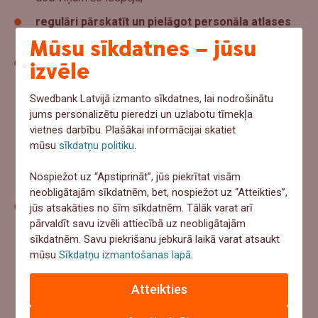
regulāri pārskatīt un pielāgot personāla atlases
kārtību
, ņemot vērā kandidātu atsauksmes;
Mūsu sīkdatnes – jūsu
pārdomāti, skaidri procesi un noteikumi
–
izvēle
nodrošini, lai visi galvenie procesi un instrukcijas, kas
skar darbiniekus būtu vienkārši, aprakstīti soli pa
Swedbank Latvijā izmanto sīkdatnes, lai nodrošinātu
solim un atklāti komunicēti visiem kolēģiem. Ja
jums personalizētu pieredzi un uzlabotu tīmekļa
vietnes darbību. Plašākai informācijai skatiet
nepieciešams, papildini ar vizuāliem materiāliem.
mūsu
sīkdatņu politiku
.
Atceries, nevis darbiniekam ir jāmainās, bet gan
pastāvošajām sistemātiskajām barjerām, kas
Nospiežot uz “Apstiprināt”, jūs piekrītat visām
saistītas ar darba vides procesiem un praksēm;
neobligātajām sīkdatnēm, bet, nospiežot uz “Atteikties”,
pielāgo darba laiku, uzdevumus un vidi
- skaidra
jūs atsakāties no šīm sīkdatnēm. Tālāk varat arī
komunikācija, regulāras sarunas ar vadītāju, mentora
pārvaldīt savu izvēli attiecībā uz neobligātajām
sīkdatnēm. Savu piekrišanu jebkurā laikā varat atsaukt
atbalsts un fiziski pielāgojumi kā klusās telpas,
mūsu
Sīkdatņu izmantošanas lapā
.
regulējams apgaismojums, trokšņu samazināšana,
iespēja izvēlēties darba vietu, palīdzēs labāk
Atteikties
koncentrēties uz veicamajiem darbiem un sasniegt
augstus rezultātus.