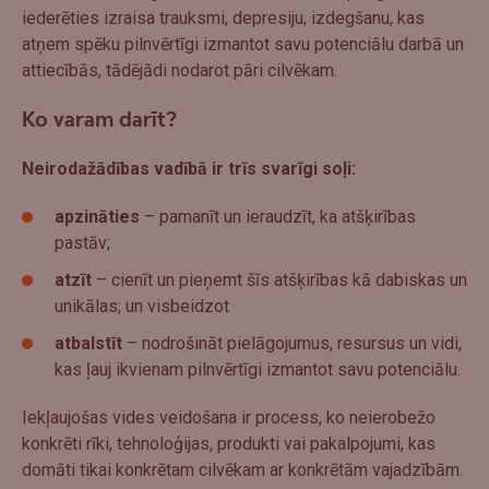
iederēties izraisa trauksmi, depresiju, izdegšanu, kas
atņem spēku pilnvērtīgi izmantot savu potenciālu darbā un
attiecībās, tādējādi nodarot pāri cilvēkam.
Ko varam darīt?
Neirodažādības vadībā ir trīs svarīgi soļi:
apzināties
– pamanīt un ieraudzīt, ka atšķirības
pastāv;
atzīt
– cienīt un pieņemt šīs atšķirības kā dabiskas un
unikālas; un visbeidzot
atbalstīt
– nodrošināt pielāgojumus, resursus un vidi,
kas ļauj ikvienam pilnvērtīgi izmantot savu potenciālu.
Iekļaujošas vides veidošana ir process, ko neierobežo
konkrēti rīki, tehnoloģijas, produkti vai pakalpojumi, kas
domāti tikai konkrētam cilvēkam ar konkrētām vajadzībām.