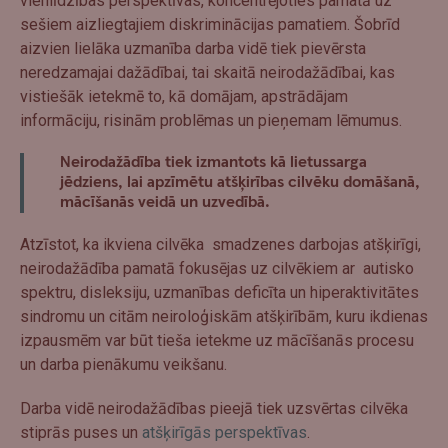
vienlīdzības perspektīvas, koncentrējoties pamatā uz
sešiem aizliegtajiem diskriminācijas pamatiem. Šobrīd
aizvien lielāka uzmanība darba vidē tiek pievērsta
neredzamajai dažādībai, tai skaitā neirodažādībai, kas
vistiešāk ietekmē to, kā domājam, apstrādājam
informāciju, risinām problēmas un pieņemam lēmumus.
Neirodažādība tiek izmantots kā lietussarga
jēdziens, lai apzīmētu atšķirības cilvēku domāšanā,
mācīšanās veidā un uzvedībā.
Atzīstot, ka ikviena cilvēka smadzenes darbojas atšķirīgi,
neirodažādība pamatā fokusējas uz cilvēkiem ar autisko
spektru, disleksiju, uzmanības deficīta un hiperaktivitātes
sindromu un citām neiroloģiskām atšķirībām, kuru ikdienas
izpausmēm var būt tieša ietekme uz mācīšanās procesu
un darba pienākumu veikšanu.
Darba vidē neirodažādības pieejā tiek uzsvērtas cilvēka
stiprās puses un
atšķirīgās perspektīvas
.