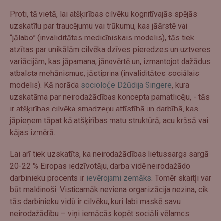
Proti, tā vietā, lai atšķirības cilvēku kognitīvajās spējās
uzskatītu par traucējumu vai trūkumu, kas jāārstē vai
“jālabo” (invaliditātes medicīniskais modelis), tās tiek
atzītas par unikālām cilvēka dzīves pieredzes un uztveres
variācijām, kas jāpamana, jānovērtē un, izmantojot dažādus
atbalsta mehānismus, jāstiprina (invaliditātes sociālais
modelis). Kā norāda
socioloģe Džūdija Singere
, kura
uzskatāma par neirodažādības koncepta pamatlicēju, - tās
ir atšķirības cilvēka smadzeņu attīstībā un darbībā, kas
jāpieņem tāpat kā atšķirības matu struktūrā, acu krāsā vai
kājas izmērā.
Lai arī tiek uzskatīts, ka neirodažādības lietussargs sargā
20-22 % Eiropas iedzīvotāju, darba vidē neirodažādo
darbinieku procents ir
ievērojami zemāks
. Tomēr skaitļi var
būt maldinoši. Visticamāk neviena organizācija nezina, cik
tās darbinieku vidū ir cilvēku, kuri labi maskē savu
neirodažādību – viņi iemācās kopēt sociāli vēlamos