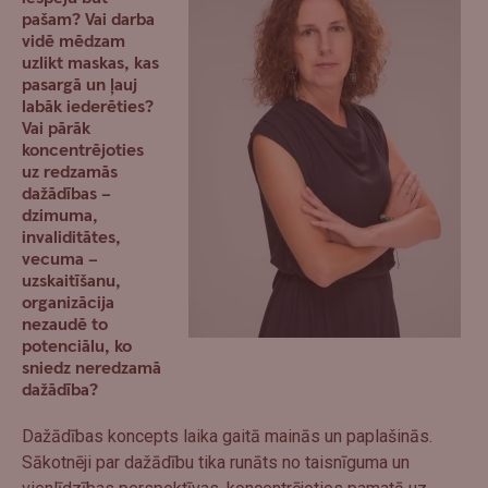
pašam? Vai darba
vidē mēdzam
uzlikt maskas, kas
pasargā un ļauj
labāk iederēties?
Vai pārāk
koncentrējoties
uz redzamās
dažādības –
dzimuma,
invaliditātes,
vecuma –
uzskaitīšanu,
organizācija
nezaudē to
potenciālu, ko
sniedz neredzamā
dažādība?
Dažādības koncepts laika gaitā mainās un paplašinās.
Sākotnēji par dažādību tika runāts no taisnīguma un