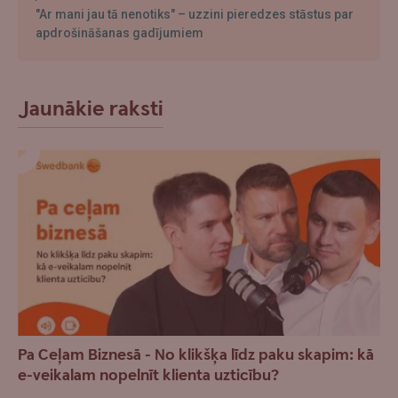
"Ar mani jau tā nenotiks" – uzzini pieredzes stāstus par
apdrošināšanas gadījumiem
Jaunākie raksti
Pa Ceļam Biznesā - No klikšķa līdz paku skapim: kā
e-veikalam nopelnīt klienta uzticību?