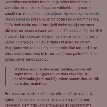
uzvedības un rīcības modeļus, jo vēlas iederēties, lai
izvairītos no diskriminācijas un valdošās stigmas, kas
saistīta ar
atsevišķiem stāvokļiem
.
Apvienotajā Karalistē
veikts pētījums
parādīja, ka, baidoties no diskriminācijas,
31 % darbinieku nav informējuši darba devēju par savu
stāvokli un nepieciešamo atbalstu. Tāpat ikvienā kolektīvā
ir cilvēki, kuri joprojām neapzinās, kas ar viņiem notiek un
kāpēc viņi rīkojas un uztver lietas atšķirīgi no citiem.
Iespējams viņi to uzzinās un sapratīs tikai tad, kad ar to
pašu saskarsies viņu bērni un, cenšoties palīdzēt bērnam,
atklās savu neirodažādību.
Maskēšanās ir izdzīvošanas taktika, cerība būt
saprastam. Tā ir gadiem veidota reakcija uz
nepārtrauktajiem norādījumiem saņemties, vairāk
censties, mainīties.
Bet ikvienam ir labi zināms, ka šāds režīms nav nedz
ilgtermiņa risinājums, nedz labs cilvēka psihiskajai
veselībai. Nemitīga koncentrēšanās un saspringums