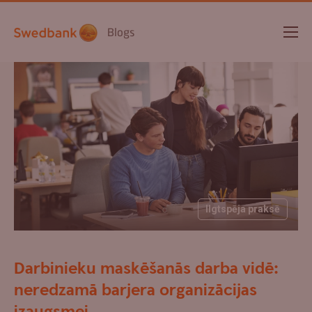
Blogs
Ilgtspēja praksē
Darbinieku maskēšanās darba vidē:
neredzamā barjera organizācijas