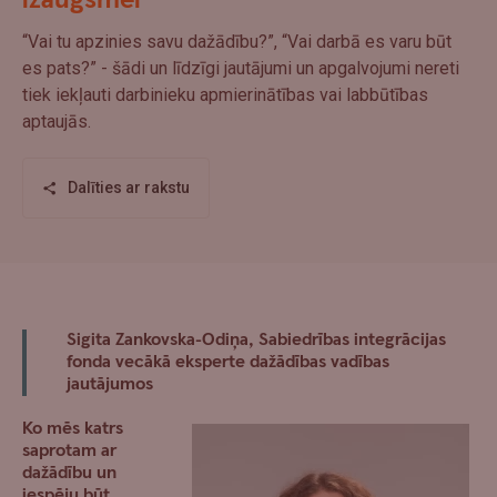
izaugsmei
“Vai tu apzinies savu dažādību?”, “Vai darbā es varu būt
es pats?” - šādi un līdzīgi jautājumi un apgalvojumi nereti
tiek iekļauti darbinieku apmierinātības vai labbūtības
aptaujās.
Dalīties ar rakstu
Sigita Zankovska-Odiņa, Sabiedrības integrācijas
fonda vecākā eksperte dažādības vadības
jautājumos
Ko mēs katrs
saprotam ar
dažādību un
iespēju būt