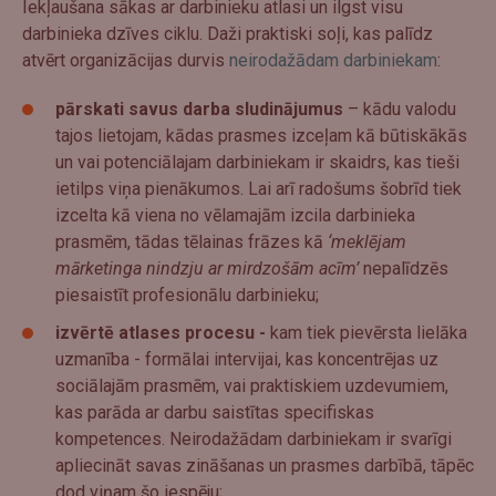
Iekļaušana sākas ar darbinieku atlasi un ilgst visu
darbinieka dzīves ciklu. Daži praktiski soļi, kas palīdz
atvērt organizācijas durvis
neirodažādam darbiniekam
:
pārskati savus darba sludinājumus
– kādu valodu
tajos lietojam, kādas prasmes izceļam kā būtiskākās
un vai potenciālajam darbiniekam ir skaidrs, kas tieši
ietilps viņa pienākumos. Lai arī radošums šobrīd tiek
izcelta kā viena no vēlamajām izcila darbinieka
prasmēm, tādas tēlainas frāzes kā
‘meklējam
mārketinga nindzju ar mirdzošām acīm’
nepalīdzēs
piesaistīt profesionālu darbinieku;
izvērtē atlases procesu -
kam tiek pievērsta lielāka
uzmanība - formālai intervijai, kas koncentrējas uz
sociālajām prasmēm, vai praktiskiem uzdevumiem,
kas parāda ar darbu saistītas specifiskas
kompetences. Neirodažādam darbiniekam ir svarīgi
apliecināt savas zināšanas un prasmes darbībā, tāpēc
dod viņam šo iespēju;