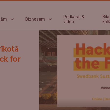
Podkāsti &
Rīki
onām
Biznesam
video
kalk
īkotā
ck for