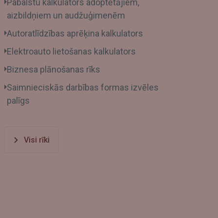
Pabalstu kalkulators adoptētājiem,
aizbildņiem un audžuģimenēm
Autoratlīdzības aprēķina kalkulators
Elektroauto lietošanas kalkulators
Biznesa plānošanas rīks
Saimnieciskās darbības formas izvēles
palīgs
Visi rīki