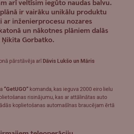
m arī veltīsim iegūto naudas balvu.
ānā ir vairāku unikālu produktu
tīti ar inženierprocesu nozares
akatonā un nākotnes plāniem dalās
 Ņikita Gorbatko.
onā pārstāvēja arī
Dāvis Lukšo un Māris
ma
“GetUGO”
komanda, kas ieguva 2000 eiro lielu
ietošanas risinājumu, kas ar attālinātas auto
gādās koplietošanas automašīnas braucējam ērtā
irmajiem teleoperāciju