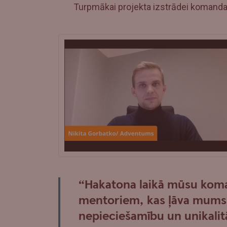
Turpmākai projekta izstrādei komanda 
“Hakatona laikā mūsu koma
mentoriem, kas ļāva mums 
nepieciešamību un unikalit