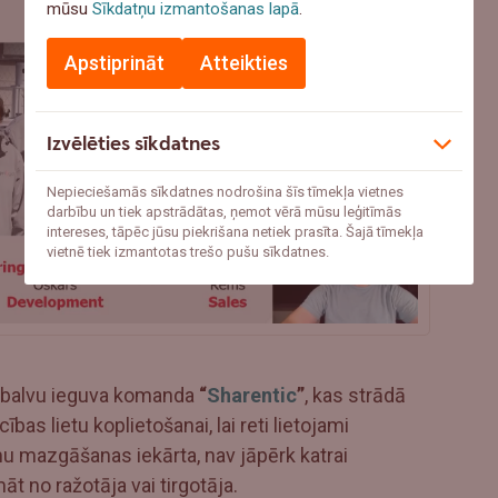
mūsu
Sīkdatņu izmantošanas lapā
.
Apstiprināt
Atteikties
Izvēlēties sīkdatnes
Nepieciešamās sīkdatnes nodrošina šīs tīmekļa vietnes
darbību un tiek apstrādātas, ņemot vērā mūsu leģitīmās
intereses, tāpēc jūsu piekrišana netiek prasīta. Šajā tīmekļa
vietnē tiek izmantotas trešo pušu sīkdatnes.
s balvu ieguva komanda
“
Sharentic
”
, kas strādā
s lietu koplietošanai, lai reti lietojami
smu mazgāšanas iekārta, nav jāpērk katrai
āt no ražotāja vai tirgotāja.