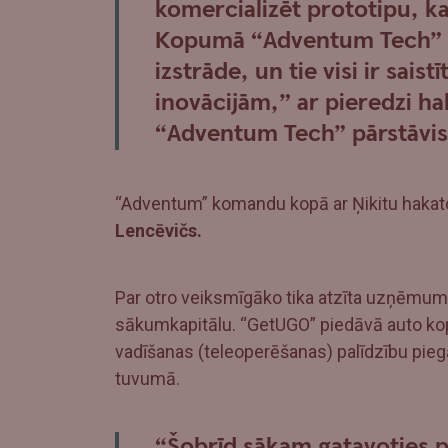
komercializēt prototipu, ka
Kopumā “Adventum Tech” pl
izstrāde, un tie visi ir sais
inovācijām,” ar pieredzi h
“Adventum Tech” pārstāvis
“Adventum” komandu kopā ar Ņikitu hakat
Lencēvičs.
Par otro veiksmīgāko tika atzīta uzņēmu
sākumkapitālu. “GetUGO” piedāvā auto kopl
vadīšanas (teleoperēšanas) palīdzību pie
tuvumā.
“Šobrīd sākam gatavoties p