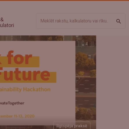
 &
Meklē
ulatori
Ilgtspēja praksē