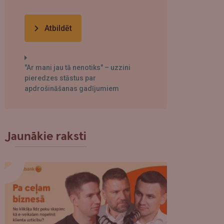
Atbildēt
"Ar mani jau tā nenotiks" – uzzini
pieredzes stāstus par
apdrošināšanas gadījumiem
Jaunākie raksti