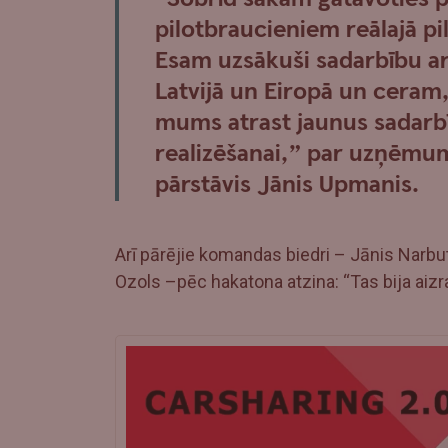
pilotbraucieniem reālajā pi
Esam uzsākuši sadarbību ar
Latvijā un Eiropā un ceram,
mums atrast jaunus sadarb
realizēšanai,” par uzņēmu
pārstāvis Jānis Upmanis.
Arī pārējie komandas biedri – Jānis Narbut
Ozols –pēc hakatona atzina: “Tas bija aiz