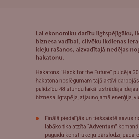
Lai ekonomiku darītu ilgtspējīgāku, l
biznesa vadībai, cilvēku ikdienas i
ideju rašanos, aizvadītajā nedēļas no
hakatonu.
Hakatons “Hack for the Future” pulcēja 300
hakatona noslēgumam tajā aktīvi darbojās
palīdzību 48 stundu laikā izstrādāja ideja
biznesa ilgtspēja, atjaunojamā enerģija, v
Finālā piedalījās un tiešsaistē savus
labāko tika atzīta
“Adventum”
komanda 
pagaidu konstrukciju pārslodzi, padaro