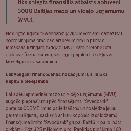
tiks sniegts finansiāls atbalsts aptuveni
3000 Baltijas mazo un vidējo uzņēmumu
(MVU).
Noslēgtie līgumi "Swedbank" ļāvuši ievērojami samazināt
nodrošinājuma prasības aizdevumiem un pirmās
iemaksas līzingam, tādējādi MVU, kam ir ierobežota
piekļuve finansējumam, var iegūt papildu līdzekļus ar
labvēlīgiem nosacījumiem.
Labvēlīgāki finansēšanas nosacījumi un lielāka
kapitāla pieejamība
Lai spētu apmierināt mazo un vidējo uzņēmumu (MVU)
augošo pieprasījumu pēc finansējuma, "Swedbank"
pieteica COSME limita palielināšanu un noslēdza jaunu
garantiju līgumu, saskaņā ar kuru kopējais izsniedzamā
finansējuma limits "Swedbank" grupai Baltijā ir palielināts
divkārt – līdz 325 miljoniem eiro. Papildus piešķirtie 160