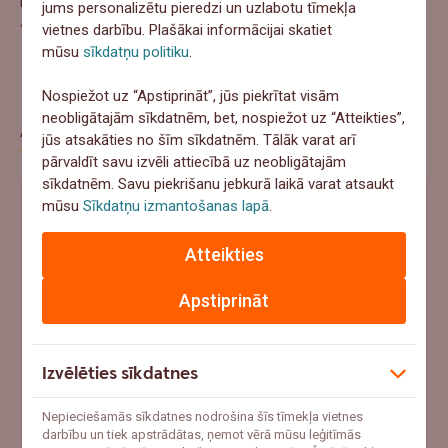
jums personalizētu pieredzi un uzlabotu tīmekļa
Ja jums ir interese, finansējumam aicinām pieteikties
šeit
.
vietnes darbību. Plašākai informācijai skatiet
mūsu
sīkdatņu politiku
.
Nospiežot uz “Apstiprināt”, jūs piekrītat visām
neobligātajām sīkdatnēm, bet, nospiežot uz “Atteikties”,
Aptauja
jūs atsakāties no šīm sīkdatnēm. Tālāk varat arī
pārvaldīt savu izvēli attiecībā uz neobligātajām
sīkdatnēm. Savu piekrišanu jebkurā laikā varat atsaukt
Ja šovasar notiktu negadījums un pēkšņi
mūsu
Sīkdatņu izmantošanas lapā
.
vajadzētu 1000+ eur, ko tu darītu?
Atteikties
Ņemtu no uzkrājumiem
Apstiprināt
Meklētu aizņēmumu
Paļautos uz apdrošināšanu
Izvēlēties sīkdatnes
Cerētu, ka tā nenotiks
Nepieciešamās sīkdatnes nodrošina šīs tīmekļa vietnes
darbību un tiek apstrādātas, ņemot vērā mūsu leģitīmās