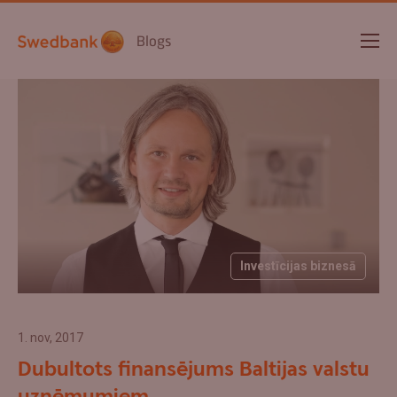
Blogs
Investīcijas biznesā
1. nov, 2017
Dubultots finansējums Baltijas valstu