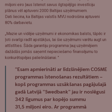
miljoni eiro ļaus īstenot savus ilgtspējīgo investīciju
plānus vēl aptuveni 2000 Baltijas uzņēmumiem.
Dati liecina, ka Baltijas valstīs MVU nodrošina aptuveni
80% darbavietu.
„Mazie un vidējie uzņēmumi ir ekonomikas balsts, tāpēc ir
ļoti svarīgi radīt apstākļus, lai šie uzņēmumi varētu augt un
attīstīties. Šāda garantiju programma ļauj uzņēmējiem
dažādās jomās saņemt nepieciešamo finansējumu to
konkurētspējas palielināšanai. "
"Esam apmierināti ar līdzšinējiem COSME
programmas īstenošanas rezultātiem –
kopš programmas uzsākšanas pagājušajā
gadā Latvijā "Swedbank" jau ir noslēgusi
342 līgumus par kopējo summu
31,5 miljoni eiro. Ar programmā