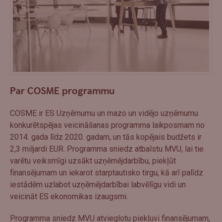
Par COSME programmu
COSME ir ES Uzņēmumu un mazo un vidējo uzņēmumu
konkurētspējas veicināšanas programma laikposmam no
2014. gada līdz 2020. gadam, un tās kopējais budžets ir
2,3 miljardi EUR. Programma sniedz atbalstu MVU, lai tie
varētu veiksmīgi uzsākt uzņēmējdarbību, piekļūt
finansējumam un iekarot starptautisko tirgu, kā arī palīdz
iestādēm uzlabot uzņēmējdarbībai labvēlīgu vidi un
veicināt ES ekonomikas izaugsmi.
Programma sniedz MVU atvieglotu piekļuvi finansējumam,