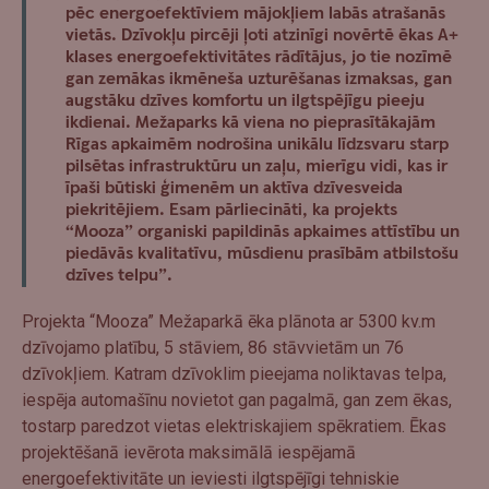
pēc energoefektīviem mājokļiem labās atrašanās
vietās. Dzīvokļu pircēji ļoti atzinīgi novērtē ēkas A+
klases energoefektivitātes rādītājus, jo tie nozīmē
gan zemākas ikmēneša uzturēšanas izmaksas, gan
augstāku dzīves komfortu un ilgtspējīgu pieeju
ikdienai. Mežaparks kā viena no pieprasītākajām
Rīgas apkaimēm nodrošina unikālu līdzsvaru starp
pilsētas infrastruktūru un zaļu, mierīgu vidi, kas ir
īpaši būtiski ģimenēm un aktīva dzīvesveida
piekritējiem. Esam pārliecināti, ka projekts
“Mooza” organiski papildinās apkaimes attīstību un
piedāvās kvalitatīvu, mūsdienu prasībām atbilstošu
dzīves telpu”.
Projekta “Mooza” Mežaparkā ēka plānota ar 5300 kv.m
dzīvojamo platību, 5 stāviem, 86 stāvvietām un 76
dzīvokļiem. Katram dzīvoklim pieejama noliktavas telpa,
iespēja automašīnu novietot gan pagalmā, gan zem ēkas,
tostarp paredzot vietas elektriskajiem spēkratiem. Ēkas
projektēšanā ievērota maksimālā iespējamā
energoefektivitāte un ieviesti ilgtspējīgi tehniskie