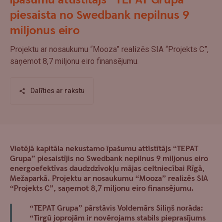
īpašumu attīstītājs “TEPAT Grupa”
piesaista no Swedbank nepilnus 9
miljonus eiro
Projektu ar nosaukumu “Mooza” realizēs SIA “Projekts C”,
saņemot 8,7 miljonu eiro finansējumu.
Dalīties ar rakstu
Vietējā kapitāla nekustamo īpašumu attīstītājs “TEPAT
Grupa” piesaistījis no Swedbank nepilnus 9 miljonus eiro
energoefektīvas daudzdzīvokļu mājas celtniecībai Rīgā,
Mežaparkā. Projektu ar nosaukumu “Mooza” realizēs SIA
“Projekts C”, saņemot 8,7 miljonu eiro finansējumu.
“TEPAT Grupa” pārstāvis Voldemārs Siliņš norāda:
“Tirgū joprojām ir novērojams stabils pieprasījums