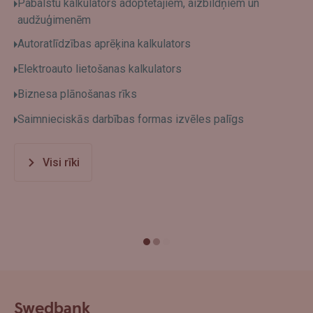
Pabalstu kalkulators adoptētājiem, aizbildņiem un
audžuģimenēm
Autoratlīdzības aprēķina kalkulators
Elektroauto lietošanas kalkulators
Biznesa plānošanas rīks
Saimnieciskās darbības formas izvēles palīgs
Visi rīki
Swedbank