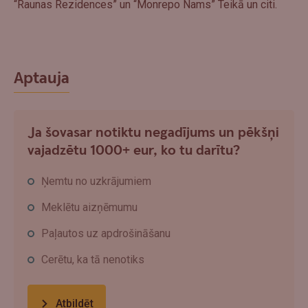
“Raunas Rezidences” un “Monrepo Nams” Teikā un citi.
Aptauja
Ja šovasar notiktu negadījums un pēkšņi
vajadzētu 1000+ eur, ko tu darītu?
Ņemtu no uzkrājumiem
Meklētu aizņēmumu
Paļautos uz apdrošināšanu
Cerētu, ka tā nenotiks
Atbildēt