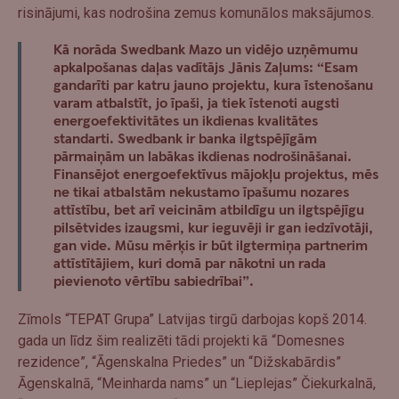
risinājumi, kas nodrošina zemus komunālos maksājumos.
Kā norāda Swedbank Mazo un vidējo uzņēmumu
apkalpošanas daļas vadītājs Jānis Zaļums: “Esam
gandarīti par katru jauno projektu, kura īstenošanu
varam atbalstīt, jo īpaši, ja tiek īstenoti augsti
energoefektivitātes un ikdienas kvalitātes
standarti. Swedbank ir banka ilgtspējīgām
pārmaiņām un labākas ikdienas nodrošināšanai.
Finansējot energoefektīvus mājokļu projektus, mēs
ne tikai atbalstām nekustamo īpašumu nozares
attīstību, bet arī veicinām atbildīgu un ilgtspējīgu
pilsētvides izaugsmi, kur ieguvēji ir gan iedzīvotāji,
gan vide. Mūsu mērķis ir būt ilgtermiņa partnerim
attīstītājiem, kuri domā par nākotni un rada
pievienoto vērtību sabiedrībai”.
Zīmols “TEPAT Grupa” Latvijas tirgū darbojas kopš 2014.
gada un līdz šim realizēti tādi projekti kā “Domesnes
rezidence”, “Āgenskalna Priedes” un “Dižskabārdis”
Āgenskalnā, “Meinharda nams” un “Lieplejas” Čiekurkalnā,