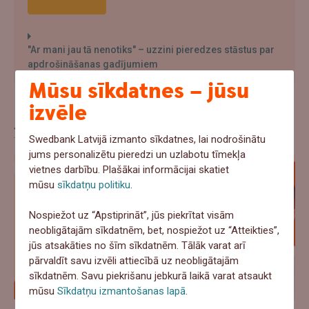
"Ar mani jau tā nenotiks" – uzzini pieredzes stāstus par
apdrošināšanas gadījumiem
Mūsu sīkdatnes – jūsu
izvēle
Jaunākie raksti
Swedbank Latvijā izmanto sīkdatnes, lai nodrošinātu
jums personalizētu pieredzi un uzlabotu tīmekļa
vietnes darbību. Plašākai informācijai skatiet
mūsu
sīkdatņu politiku
.
Nospiežot uz “Apstiprināt”, jūs piekrītat visām
neobligātajām sīkdatnēm, bet, nospiežot uz “Atteikties”,
jūs atsakāties no šīm sīkdatnēm. Tālāk varat arī
pārvaldīt savu izvēli attiecībā uz neobligātajām
sīkdatnēm. Savu piekrišanu jebkurā laikā varat atsaukt
mūsu
Sīkdatņu izmantošanas lapā
.