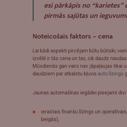
esi pārkāpis no “karietes” u
pirmās sajūtas un ieguvum
Noteicošais faktors – cena
Lai kādi aspekti pircējam būtu būtiski, 
izvēlē ir tās cena un tas, cik daudz naudas 
Mūsdienās gan vairs nav jāpaļaujas tikai uz
daudziem par atbalstu kļuvis
auto līzings
g
Jaunas automašīnas iegādei pieejami divi
ierastais finanšu līzings un operatīvai
beigās),