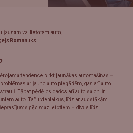
bu jaunam vai lietotam auto,
rgejs Romaņuks
.
o
vērojama tendence pirkt jaunākas automašīnas –
problēmas ar jauno auto piegādēm, gan arī auto
trauji. Tāpat pēdējos gados arī auto saloni ir
auniem auto. Taču vienlaikus, līdz ar augstākām
 pieprasījums pēc mazlietotiem – divus līdz