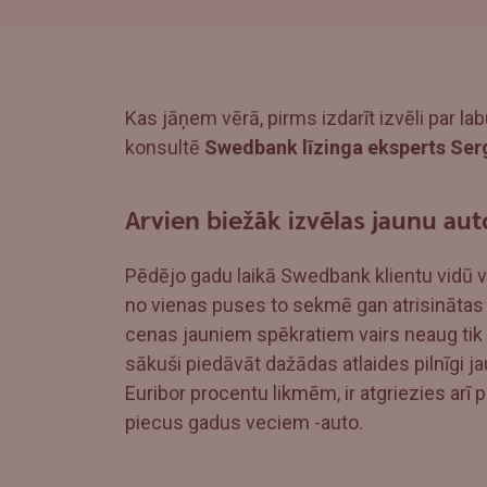
Kas jāņem vērā, pirms izdarīt izvēli par la
konsultē
Swedbank līzinga eksperts Se
Arvien biežāk izvēlas jaunu aut
Pēdējo gadu laikā Swedbank klientu vidū 
no vienas puses to sekmē gan atrisinātas 
cenas jauniem spēkratiem vairs neaug tik s
sākuši piedāvāt dažādas atlaides pilnīgi j
Euribor procentu likmēm, ir atgriezies arī
piecus gadus veciem -auto.