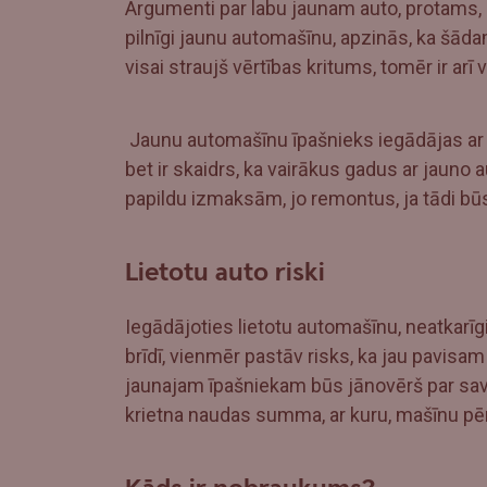
Argumenti par labu jaunam auto, protams, ir
pilnīgi jaunu automašīnu, apzinās, ka šā
visai straujš vērtības kritums, tomēr ir arī
Jaunu automašīnu īpašnieks iegādājas ar ga
bet ir skaidrs, ka vairākus gadus ar jauno
papildu izmaksām, jo remontus, ja tādi būs
Lietotu auto riski
Iegādājoties lietotu automašīnu, neatkarīgi 
brīdī, vienmēr pastāv risks, ka jau pavisam
jaunajam īpašniekam būs jānovērš par savi
krietna naudas summa, ar kuru, mašīnu pērk