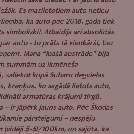
iežāk. Es mazlietotiem auto neticu
rliecība, ka auto pēc 2018. gada tiek
s simboliski). Atbaidīja arī absolūtās
ar auto - to prāts tā vienkārši, bez
ieņemt. Mana “īpašā apstrāde” bija
jām summām uz ikmēneša
 saliekot kopā Subaru degvielas
, kreņķus, ko sagādā lietots auto,
ildināti armatūras krājumi tirgū,
 – ir jāpērk jauns auto. Pēc Škodas
īkamie pārsteigumi – nespēju
 (vidēji 5-6l/100km) un sajūta, ka