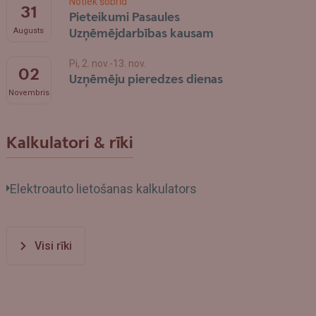
Notiek šobrīd
31
Pieteikumi Pasaules
Uzņēmējdarbības kausam
Augusts
Pi, 2. nov.-13. nov.
02
Uzņēmēju pieredzes dienas
Novembris
Kalkulatori & rīki
Elektroauto lietošanas kalkulators
Visi rīki