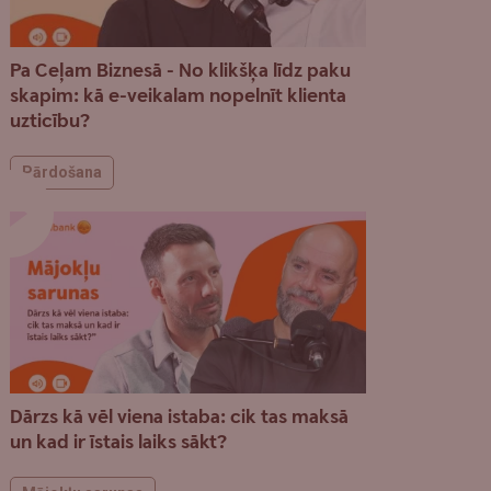
Pa Ceļam Biznesā - No klikšķa līdz paku
skapim: kā e-veikalam nopelnīt klienta
uzticību?
Pārdošana
Dārzs kā vēl viena istaba: cik tas maksā
un kad ir īstais laiks sākt?