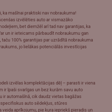
i, ka mašīnai praktiski nav nobraukuma!
jācenšas izvēlēties auto ar vismazāko
eļiem, bet diemžēl arī tad nav garantijas, ka
 Var un ir ieteicams pārbaudīt nobraukumu gan
 taču 100% garantijas par uzrādītā nobraukuma
aukums, jo lielākas potenciālās investīcijas
eli izvēlas komplektācijas dēļ – parasti ir viena
m ir īpaši svarīgas un bez kurām savu auto
u ir automašīnā, cik daudz vietas bagāžas
u specifiskus auto sēdekļus, stūres
ta veida aprīkojumu, pie kura iepriekš pieradis un