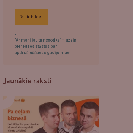
Atbildēt
"Ar mani jau tā nenotiks" – uzzini
pieredzes stāstus par
apdrošināšanas gadījumiem
Jaunākie raksti