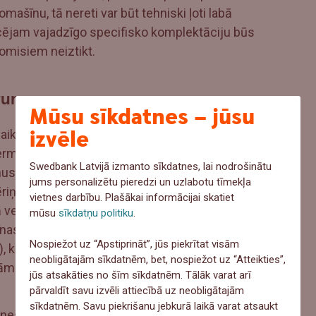
omašīnu, tā nereti var būt tehniski ļoti labā
pircējam vajadzīgo specifisko komplektāciju būs
omisiem neiztikt.
īgums
Mūsu sīkdatnes – jūsu
izvēle
u laiku lietota auto iegāde ir ekonomiski daudz
ermiņā lietota automašīna, visdrīzāk, prasīs
Swedbank Latvijā izmanto sīkdatnes, lai nodrošinātu
umus nekā jauns auto. Piemēram, viens no
jums personalizētu pieredzi un uzlabotu tīmekļa
ēriņš – jauniem automobiļiem tas nereti var būt
vietnes darbību. Plašākai informācijai skatiet
ecākiem auto. Lai gan situācija nav
mūsu
sīkdatņu politiku
.
as motora tilpums, gan dzinēja tips (benzīns,
Nospiežot uz “Apstiprināt”, jūs piekrītat visām
, kā arī braukšanas intensitāte – tas, vai auto tiek
neobligātajām sīkdatnēm, bet, nospiežot uz “Atteikties”,
lajām šosejām.
jūs atsakāties no šīm sīkdatnēm. Tālāk varat arī
pārvaldīt savu izvēli attiecībā uz neobligātajām
sīkdatnēm. Savu piekrišanu jebkurā laikā varat atsaukt
 nesen kā kļuva par jauna Škoda auto īpašnieku,