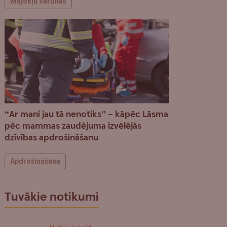
Mājokļu sarunas
“Ar mani jau tā nenotiks” – kāpēc Lāsma
pēc mammas zaudējuma izvēlējās
dzīvības apdrošināšanu
Apdrošināšana
Tuvākie notikumi