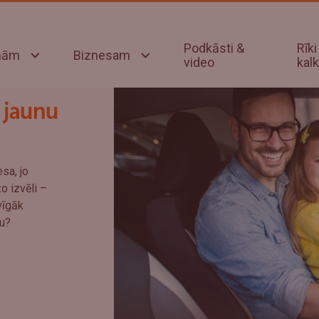
Podkāsti &
Rīki
onām
Biznesam
video
kalk
 jaunu
sa, jo
zo izvēli –
vīgāk
cu?