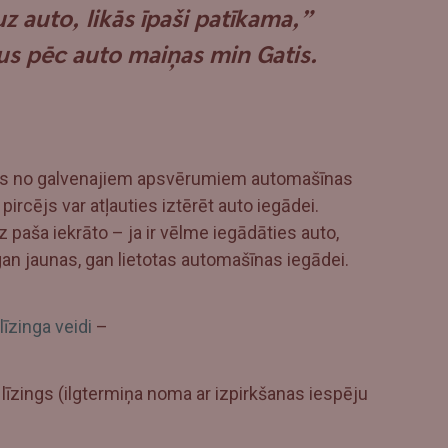
z auto, likās īpaši patīkama,”
us pēc auto maiņas min Gatis.
viens no galvenajiem apsvērumiem automašīnas
pircējs var atļauties iztērēt auto iegādei.
 paša iekrāto – ja ir vēlme iegādāties auto,
an jaunas, gan lietotas automašīnas iegādei.
līzinga veidi
–
s līzings (ilgtermiņa noma ar izpirkšanas iespēju