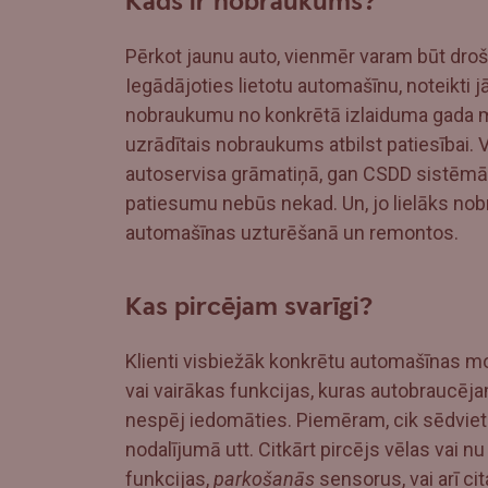
Kāds ir nobraukums?
Pērkot jaunu auto, vienmēr varam būt droš
Iegādājoties lietotu automašīnu, noteikti 
nobraukumu no konkrētā izlaiduma gada mod
uzrādītais nobraukums atbilst patiesībai.
autoservisa grāmatiņā, gan CSDD sistēmā,
patiesumu nebūs nekad. Un, jo lielāks nobr
automašīnas uzturēšanā un remontos.
Kas pircējam svarīgi?
Klienti visbiežāk konkrētu automašīnas mod
vai vairākas funkcijas, kuras autobraucēja
nespēj iedomāties. Piemēram, cik sēdviet
nodalījumā utt. Citkārt pircējs vēlas vai n
funkcijas,
parkošanās
sensorus, vai arī ci