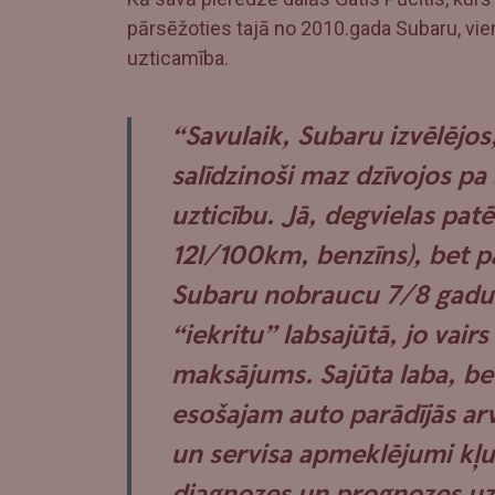
pārsēžoties tajā no 2010.gada Subaru, viens
uzticamība.
“Savulaik, Subaru izvēlējos,
salīdzinoši maz dzīvojos pa
uzticību. Jā, degvielas patē
12l/100km, benzīns), bet pā
Subaru nobraucu 7/8 gadus
“iekritu” labsajūtā, jo vair
maksājums. Sajūta laba, bet
esošajam auto parādījās ar
un servisa apmeklējumi kļu
diagnozes un prognozes uz 