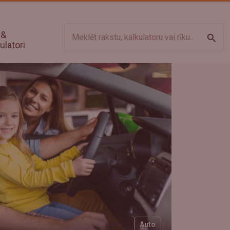
 &
Meklē
ulatori
Auto