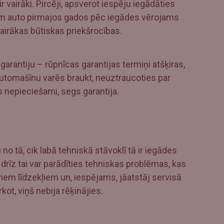
 vairāki. Pircēji, apsverot iespēju iegādāties
dam auto pirmajos gados pēc iegādes vērojams
 vairākas būtiskas priekšrocības.
rantiju – rūpnīcas garantijas termiņi atšķiras,
 automašīnu varēs braukt, neuztraucoties par
 nepieciešami, segs garantija.
no tā, cik labā tehniskā stāvoklī tā ir iegādes
 drīz tai var parādīties tehniskas problēmas, kas
em līdzekļiem un, iespējams, jāatstāj servisā
ot, viņš nebija rēķinājies.