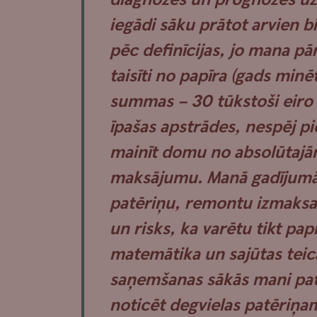
iegādi sāku prātot arvien b
pēc definīcijas, jo mana pā
taisīti no papīra (gads minēt
summas – 30 tūkstoši eiro p
īpašas apstrādes, nespēj p
mainīt domu no absolūta
maksājumu. Manā gadījumā,
patēriņu, remontu izmaksas
un risks, ka varētu tikt pap
matemātika un sajūtas teica
saņemšanas sākās mani pat
noticēt degvielas patēriņam