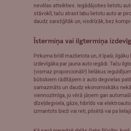
nevēlas atteikties. Iegādājoties lietotu aut
stāvoklī, taču atrast labu lietotu auto ar 
daudz sarežģītāk un, visdrīzāk, bez kompr
Īstermiņa vai ilgtermiņa izdev
Pirkuma brīdī mazlietota un, it īpaši, ilgāk
izdevīgāka par jauna auto iegādi. Taču ilgt
(vismaz proporcionāli!) lielākus ieguldīj
būtiskiem rādītājiem ir auto degvielas pat
samazināts un daudz ekonomiskāks nekā v
viennozīmīga, jo vērā jāņem gan automašīn
dīzeļdegviela, gāze, hibrīds vai elektroauto)
izmantots bieži vai reti, pilsētā vai pa lie
Kā savā pieredzē dalās Gatis Pūcītis, kurš