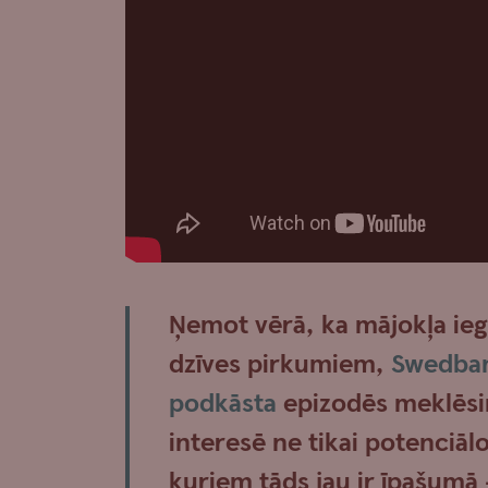
Ņemot vērā, ka mājokļa iegā
dzīves pirkumiem,
Swedban
podkāsta
epizodēs meklēsim
interesē ne tikai potenciālo
kuriem tāds jau ir īpašumā