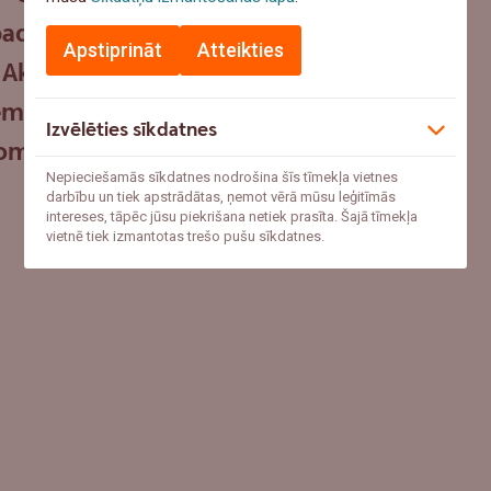
 padomiem, kā uzlabot esošos dzīves
Apstiprināt
Atteikties
. Aktuālos mājokļu jautājumus kopā
em podkāstā apspriedīs Swedbank
Izvēlēties sīkdatnes
omas vadītājs
Normunds Dūcis
.
Nepieciešamās sīkdatnes nodrošina šīs tīmekļa vietnes
darbību un tiek apstrādātas, ņemot vērā mūsu leģitīmās
intereses, tāpēc jūsu piekrišana netiek prasīta. Šajā tīmekļa
vietnē tiek izmantotas trešo pušu sīkdatnes.