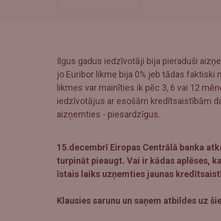
Ilgus gadus iedzīvotāji bija pieraduši ai
jo Euribor likme bija 0% jeb tādas faktiski n
likmes var mainīties ik pēc 3, 6 vai 12 mēn
iedzīvotājus ar esošām kredītsaistībām dara
aizņemties - piesardzīgus.
15.decembrī Eiropas Centrālā banka atkal
turpināt pieaugt. Vai ir kādas aplēses, k
īstais laiks uzņemties jaunas kredītsais
Klausies sarunu un saņem atbildes uz ši