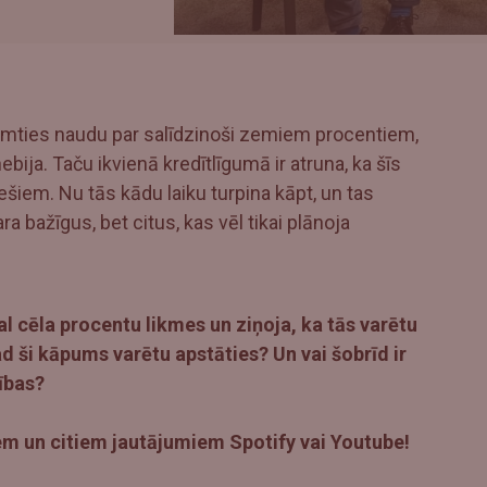
zņemties naudu par salīdzinoši zemiem procentiem,
ebija. Taču ikvienā kredītlīgumā ir atruna, ka šīs
ešiem. Nu tās kādu laiku turpina kāpt, un tas
 bažīgus, bet citus, kas vēl tikai plānoja
 cēla procentu likmes un ziņoja, ka tās varētu
ad ši kāpums varētu apstāties? Un vai šobrīd ir
tības?
em un citiem jautājumiem Spotify vai Youtube!