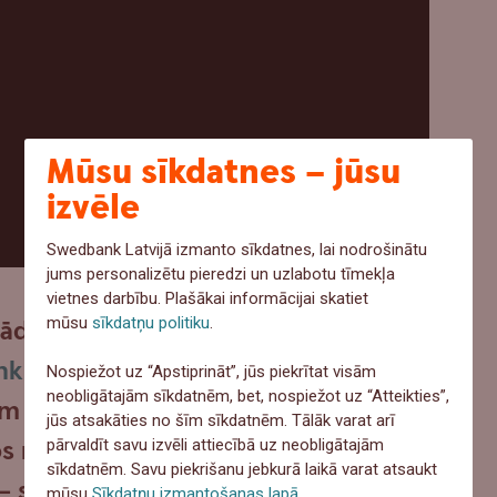
Mūsu sīkdatnes – jūsu
izvēle
Swedbank Latvijā izmanto sīkdatnes, lai nodrošinātu
jums personalizētu pieredzi un uzlabotu tīmekļa
vietnes darbību. Plašākai informācijai skatiet
mūsu
sīkdatņu politiku
.
de ir viens no lielākajiem cilvēka
k Mājokļu sarunu
Nospiežot uz “Apstiprināt”, jūs piekrītat visām
neobligātajām sīkdatnēm, bet, nospiežot uz “Atteikties”,
 atbildes uz jautājumiem, kas
jūs atsakāties no šīm sīkdatnēm. Tālāk varat arī
s mājokļu pircējus, bet arī tos,
pārvaldīt savu izvēli attiecībā uz neobligātajām
sīkdatnēm. Savu piekrišanu jebkurā laikā varat atsaukt
 – sākot no iespējām, kur un ko
mūsu
Sīkdatņu izmantošanas lapā
.