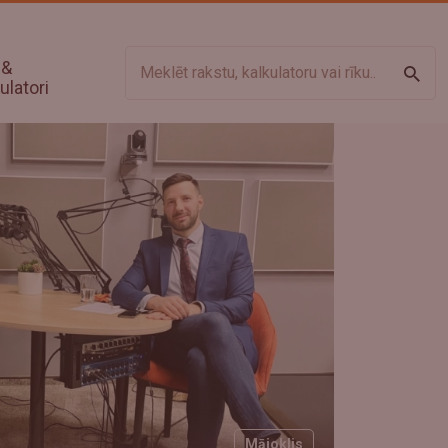
 &
Meklē
ulatori
Mājoklis