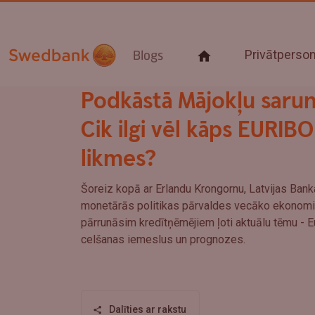
Privātpers
Blogs
Podkāstā Mājokļu sarun
Cik ilgi vēl kāps EURIB
likmes?
Šoreiz kopā ar Erlandu Krongornu, Latvijas Ban
monetārās politikas pārvaldes vecāko ekonomi
pārrunāsim kredītņēmējiem ļoti aktuālu tēmu - Eu
celšanas iemeslus un prognozes.
Dalīties ar rakstu