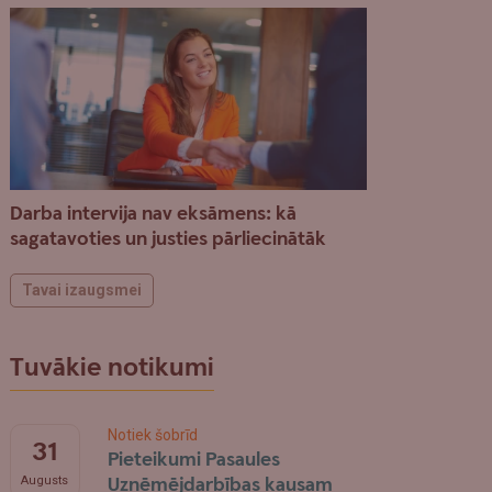
Darba intervija nav eksāmens: kā
sagatavoties un justies pārliecinātāk
Tavai izaugsmei
Tuvākie notikumi
Notiek šobrīd
31
Pieteikumi Pasaules
Uzņēmējdarbības kausam
Augusts