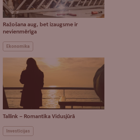
Ražošana aug, bet izaugsme ir
nevienmērīga
Ekonomika
Tallink – Romantika Vidusjūrā
Investīcijas