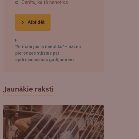
Cerētu, ka tā nenotiks
Atbildēt
"Ar mani jau tā nenotiks" – uzzini
pieredzes stāstus par
apdrošināšanas gadījumiem
Jaunākie raksti