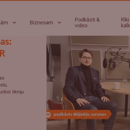
Podkāsti &
Rīki
onām
Biznesam
video
kalk
as:
OR
kas
stu,
ribor likmju