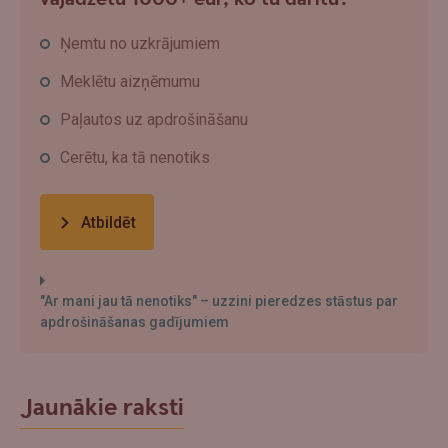
Ņemtu no uzkrājumiem
Meklētu aizņēmumu
Paļautos uz apdrošināšanu
Cerētu, ka tā nenotiks
Atbildēt
"Ar mani jau tā nenotiks" – uzzini pieredzes stāstus par
apdrošināšanas gadījumiem
Jaunākie raksti