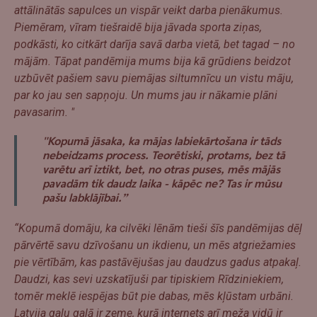
attālinātās sapulces un vispār veikt darba pienākumus.
Piemēram, vīram tiešraidē bija jāvada sporta ziņas,
podkāsti, ko citkārt darīja savā darba vietā, bet tagad – no
mājām.
Tāpat pandēmija mums bija kā grūdiens beidzot
uzbūvēt pašiem savu piemājas siltumnīcu un vistu māju,
par ko jau sen sapņoju. Un mums jau ir nākamie plāni
pavasarim. "
"Kopumā jāsaka, ka mājas labiekārtošana ir tāds
nebeidzams process. Teorētiski, protams, bez tā
varētu arī iztikt, bet, no otras puses, mēs mājās
pavadām tik daudz laika - kāpēc ne? Tas ir mūsu
pašu labklājībai.”
“Kopumā domāju, ka cilvēki lēnām tieši šīs pandēmijas dēļ
pārvērtē savu dzīvošanu un ikdienu, un mēs atgriežamies
pie vērtībām, kas pastāvējušas jau daudzus gadus atpakaļ.
Daudzi, kas sevi uzskatījuši par tipiskiem Rīdziniekiem,
tomēr meklē iespējas būt pie dabas, mēs kļūstam urbāni.
Latvija galu galā ir zeme, kurā internets arī meža vidū ir