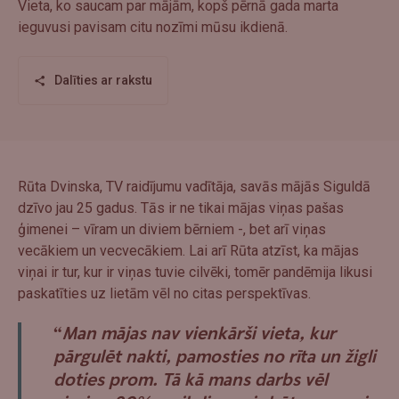
Vieta, ko saucam par mājām, kopš pērnā gada marta
ieguvusi pavisam citu nozīmi mūsu ikdienā.
Dalīties ar rakstu
Rūta Dvinska, TV raidījumu vadītāja, savās mājās Siguldā
dzīvo jau 25 gadus. Tās ir ne tikai mājas viņas pašas
ģimenei – vīram un diviem bērniem -, bet arī viņas
vecākiem un vecvecākiem. Lai arī Rūta atzīst, ka mājas
viņai ir tur, kur ir viņas tuvie cilvēki, tomēr pandēmija likusi
paskatīties uz lietām vēl no citas perspektīvas.
“
Man mājas nav vienkārši vieta, kur
pārgulēt nakti, pamosties no rīta un žigli
doties prom. Tā kā mans darbs vēl