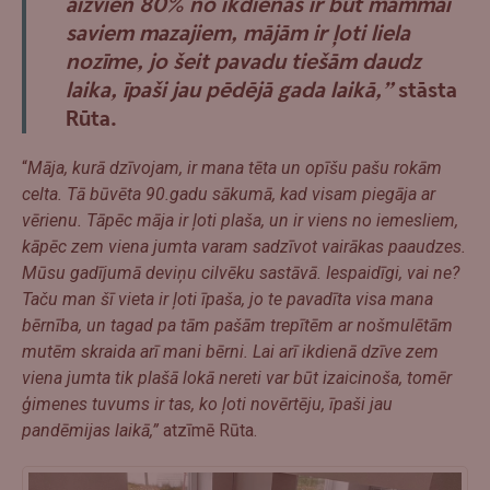
aizvien 80% no ikdienas ir būt mammai
saviem mazajiem, mājām ir ļoti liela
nozīme, jo šeit pavadu tiešām daudz
laika, īpaši jau pēdējā gada laikā,”
stāsta
Rūta.
“
Māja, kurā dzīvojam, ir mana tēta un opīšu pašu rokām
celta. Tā būvēta 90.gadu sākumā, kad visam piegāja ar
vērienu. Tāpēc māja ir ļoti plaša, un ir viens no iemesliem,
kāpēc zem viena jumta varam sadzīvot vairākas paaudzes.
Mūsu gadījumā deviņu cilvēku sastāvā. Iespaidīgi, vai ne?
Taču man šī vieta ir ļoti īpaša, jo te pavadīta visa mana
bērnība, un tagad pa tām pašām trepītēm ar nošmulētām
mutēm skraida arī mani bērni. Lai arī ikdienā dzīve zem
viena jumta tik plašā lokā nereti var būt izaicinoša, tomēr
ģimenes tuvums ir tas, ko ļoti novērtēju, īpaši jau
pandēmijas laikā,”
atzīmē Rūta.