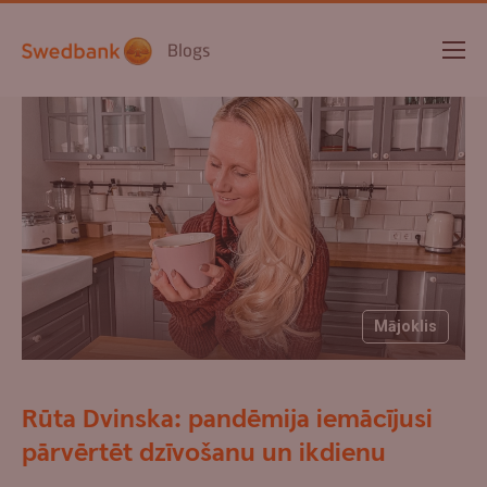
Blogs
Mājoklis
Rūta Dvinska: pandēmija iemācījusi
pārvērtēt dzīvošanu un ikdienu