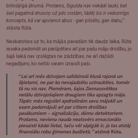
brīnišķīgā ātrumā. Protams, Sigulda nav nekādi lauki, bet
šeit pagalmā drusciņ ož pēc vistām, tādēļ šis ir veiksmīgs
koncepts, kā var apvienot abus - gan pilsētu, gan dabu,”
stāsta Rūta.
Neskatoties uz to, ka mājās pavadām tik daudz laika, Rūta
iesaka padomāt un parūpēties arī par pašu māju drošību, jo
šajā laikā nav izslēgtas ne zādzības, ne arī dažādi
negadījumi, ko netīši varam izraisīt paši.
“
Lai arī mēs dzīvojam salīdzinoši klusā rajonā un
šķietami, ne par ko nevajadzētu uztraukties, tomēr
tā nu vis nav. Piemēram, šajos Ziemassvētkos
netālu dzīvojošajiem draugiem tika apzagta māja.
Tāpēc mēs regulāri apdrošinām savu mājokli un
esam padomājuši arī par citiem drošības
pasākumiem – signalizāciju, dūmu detektoriem.
Protams, neviena nauda neatsvērs emocionālo
piesaisti kādai lietai, taču vēl sāpīgāk ir, ja tas atstāj
finansiālu robu ģimenes budžetā
,”
atzīmē Rūta.