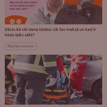
Dārzs kā vēl viena istaba: cik tas maksā un kad ir
īstais laiks sākt?
Mājokļu sarunas