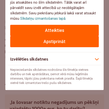
jūs atsakāties no šīm sīkdatnēm. Tālāk varat arī
ņemot vērā mūsu katra dzīvesveidu, nodarbošanos un
pārvaldīt savu izvēli attiecībā uz neobligātajām
daudzus citus aspektus.
sīkdatnēm. Savu piekrišanu jebkurā laikā varat atsaukt
mūsu
Sīkdatņu izmantošanas lapā
.
Dzīvokļu īpašniekiem tie var būt vieni, privātmāju
īpašniekiem – citi. Taču skaidrs, ka visdrošāk ir vienmēr
Atteikties
izvēlēties tādu apdrošināšanas polisi, kas pasargā no
dažāda veida likstām, tostarp pašu radītām, jo no
Apstiprināt
nelaimēm neesam pasargāts neviens, un plāns B, kas
palīdzēs segt finansiālos zaudējumus, noteikti noderēs
ikvienam.
Izvēlēties sīkdatnes
Nepieciešamās sīkdatnes nodrošina šīs tīmekļa vietnes
darbību un tiek apstrādātas, ņemot vērā mūsu leģitīmās
intereses, tāpēc jūsu piekrišana netiek prasīta. Šajā tīmekļa
Aptauja
vietnē tiek izmantotas trešo pušu sīkdatnes.
Ja šovasar notiktu negadījums un pēkšņi
vajadzētu 1000+ eur, ko tu darītu?