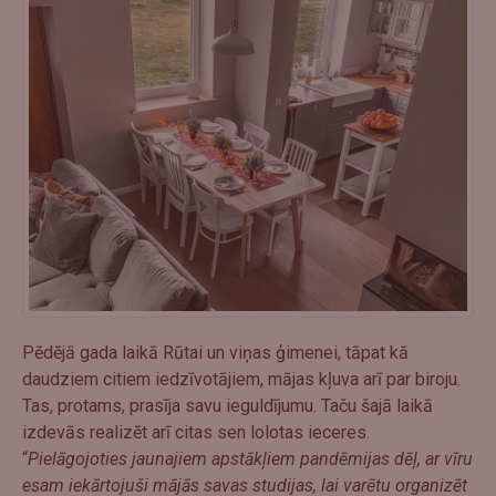
Pēdējā gada laikā Rūtai un viņas ģimenei, tāpat kā
daudziem citiem iedzīvotājiem, mājas kļuva arī par biroju.
Tas, protams, prasīja savu ieguldījumu. Taču šajā laikā
izdevās realizēt arī citas sen lolotas ieceres.
“
Pielāgojoties jaunajiem apstākļiem pandēmijas dēļ, ar vīru
esam iekārtojuši mājās savas studijas, lai varētu organizēt