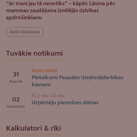
“Ar mani jau tā nenotiks” – kāpēc Lāsma pēc
mammas zaudējuma izvēlējās dzīvības
apdrošināšanu
Apdrošināšana
Tuvākie notikumi
Notiek šobrīd
31
Pieteikumi Pasaules Uzņēmējdarbības
Augusts
kausam
Pi, 2. nov.-13. nov.
02
Uzņēmēju pieredzes dienas
Novembris
Kalkulatori & rīki