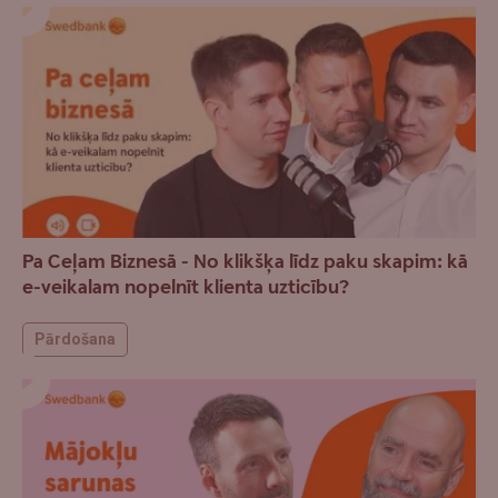
Pa Ceļam Biznesā - No klikšķa līdz paku skapim: kā
e-veikalam nopelnīt klienta uzticību?
Pārdošana