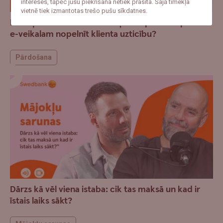
intereses, tāpēc jūsu piekrišana netiek prasīta. Šajā tīmekļa
vietnē tiek izmantotas trešo pušu sīkdatnes.
Pa Ceļam Biznesā - No klikšķa līdz paku skapim: kā
e-veikalam nopelnīt klienta uzticību?
Pārdošana
Dārzs kā vēl viena istaba: cik tas maksā un kad ir
īstais laiks sākt?