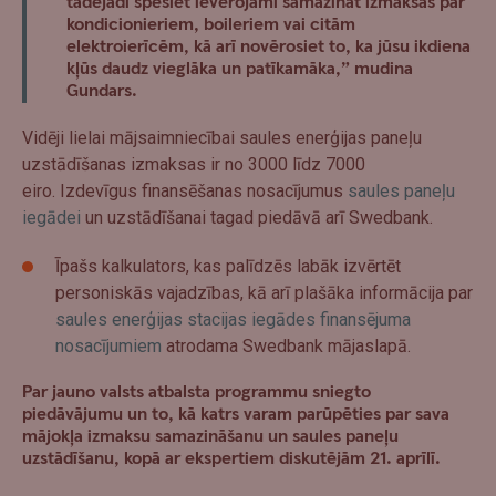
tādējādi spēsiet ievērojami samazināt izmaksas par
kondicionieriem, boileriem vai citām
elektroierīcēm, kā arī novērosiet to, ka jūsu ikdiena
kļūs daudz vieglāka un patīkamāka,” mudina
Gundars.
Vidēji lielai mājsaimniecībai saules enerģijas paneļu
uzstādīšanas izmaksas ir no 3000 līdz 7000
eiro. Izdevīgus finansēšanas nosacījumus
saules paneļu
iegādei
un uzstādīšanai tagad piedāvā arī Swedbank.
Īpašs kalkulators, kas palīdzēs labāk izvērtēt
personiskās vajadzības, kā arī plašāka informācija par
saules enerģijas stacijas iegādes finansējuma
nosacījumiem
atrodama Swedbank mājaslapā.
Par jauno valsts atbalsta programmu sniegto
piedāvājumu un to, kā katrs varam parūpēties par sava
mājokļa izmaksu samazināšanu un saules paneļu
uzstādīšanu, kopā ar ekspertiem diskutējām 21. aprīlī.