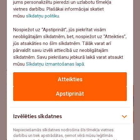
jums personalizētu pieredzi un uzlabotu tīmekļa
vietnes darbību. Plašākai informācijai skatiet
Atbildēt
mūsu
sīkdatņu politiku
.
Nospiežot uz “Apstiprināt”, jūs piekrītat visām
"Ar mani jau tā nenotiks" – uzzini pieredzes stāstus par
neobligātajām sīkdatnēm, bet, nospiežot uz “Atteikties”,
apdrošināšanas gadījumiem
jūs atsakāties no šīm sīkdatnēm. Tālāk varat arī
pārvaldīt savu izvēli attiecībā uz neobligātajām
sīkdatnēm. Savu piekrišanu jebkurā laikā varat atsaukt
mūsu
Sīkdatņu izmantošanas lapā
.
Jaunākie raksti
Atteikties
Apstiprināt
Izvēlēties sīkdatnes
Nepieciešamās sīkdatnes nodrošina šīs tīmekļa vietnes
darbību un tiek apstrādātas, ņemot vērā mūsu leģitīmās