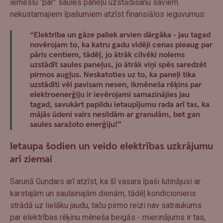
iemeslu “par” saules paneļu uzstādīšanu saviem
nekustamajiem īpašumiem atzīst finansiālos ieguvumus:
“Elektrība un gāze paliek arvien dārgāka - jau tagad
novērojam to, ka katru gadu vidēji cenas pieaug par
pāris centiem, tādēļ, jo ātrāk cilvēki nolems
uzstādīt saules paneļus, jo ātrāk viņi spēs saredzēt
pirmos augļus. Neskatoties uz to, ka paneļi tika
uzstādīti vēl pavisam nesen, ikmēneša rēķins par
elektroenerģiju ir ievērojami samazinājies jau
tagad, savukārt papildu ietaupījumu rada arī tas, ka
mājās ūdeni vairs nesildām ar granulām, bet gan
saules saražoto enerģiju!”
Ietaupa šodien un veido elektrības uzkrājumu
arī ziemai
Sarunā Gundars arī atzīst, ka šī vasara īpaši lutinājusi ar
karstajām un saulainajām dienām, tādēļ kondicionieris
strādā uz lielāku jaudu, taču pirmo reizi nav satraukums
par elektrības rēķinu mēneša beigās - mierinājums ir tas,