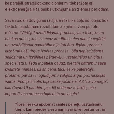
ka paralēli, strādājot kondicionierim, tiek ražota arī
elektroenerģija, kas paliks uzkrājumā arī ziemas periodam.
Sava veida izdevīgumu radījis arī tas, ka ceļš no idejas līdz
faktiski taustāmam rezultātam aizņēmis vien pusotru
mēnesi: “
Vērtējot uzstādīšanas procesu, varu teikt, ka no
bankas puses, kas izsniedz kredītu saules paneļu iegādei
un uzstādīšanai, sadarbība bija ļoti ātra. Ilgāku procesu
aizņēma tieši tirgus izpētes process - bija nepieciešams
salīdzināt un izvēlēties pārdevēju, uzstādītājus un citus
speciālistus. Tādu ir patiesi daudz, pie tam katram ir sava
kvalitāte, nianses, kā arī cena, taču es kā patērētājs,
protams, par savu ieguldījumu vēlējos atgūt pēc iespējas
vairāk. Pēdējais solis bija saskaņošana ar AS “Latvenergo”,
kas Covid-19 pandēmijas dēļ nedaudz ievilkās, taču
kopumā viss process bijis raits un viegls.”
“Īpaši iesaku apdomāt saules paneļu uzstādīšanu
tiem, kam pieder viesu nami vai izīrē īpašumus, jo