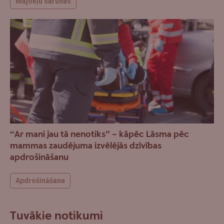
Mājokļu sarunas
“Ar mani jau tā nenotiks” – kāpēc Lāsma pēc
mammas zaudējuma izvēlējās dzīvības
apdrošināšanu
Apdrošināšana
Tuvākie notikumi