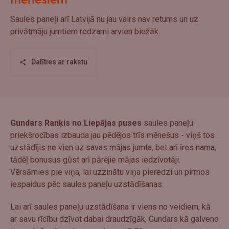
mēnešiem
Saules paneļi arī Latvijā nu jau vairs nav retums un uz
privātmāju jumtiem redzami arvien biežāk.
Dalīties ar rakstu
Gundars Ranķis no Liepājas puses
saules paneļu
priekšrocības izbauda jau pēdējos trīs mēnešus - viņš tos
uzstādījis ne vien uz savas mājas jumta, bet arī īres nama,
tādēļ bonusus gūst arī pārējie mājas iedzīvotāji.
Vērsāmies pie viņa, lai uzzinātu viņa pieredzi un pirmos
iespaidus pēc saules paneļu uzstādīšanas.
Lai arī saules paneļu uzstādīšana ir viens no veidiem, kā
ar savu rīcību dzīvot dabai draudzīgāk, Gundars kā galveno