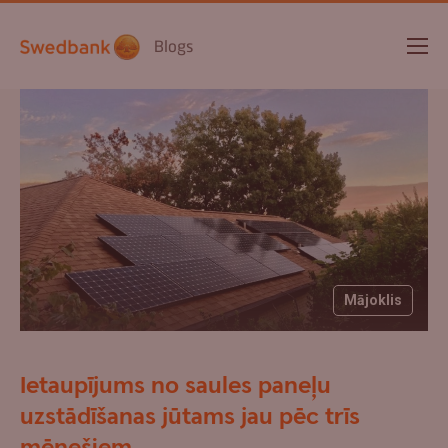
Blogs
Mājoklis
Ietaupījums no saules paneļu
uzstādīšanas jūtams jau pēc trīs