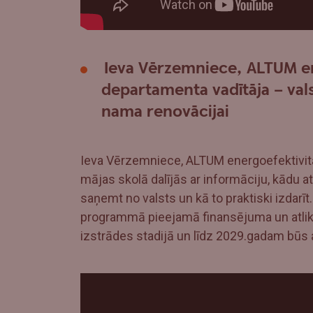
Ieva Vērzemniece, ALTUM e
departamenta vadītāja – vals
nama renovācijai
Ieva Vērzemniece, ALTUM energoefektivit
mājas skolā dalījās ar informāciju, kādu a
saņemt no valsts un kā to praktiski izdarīt
programmā pieejamā finansējuma un atlikuš
izstrādes stadijā un līdz 2029.gadam būs a