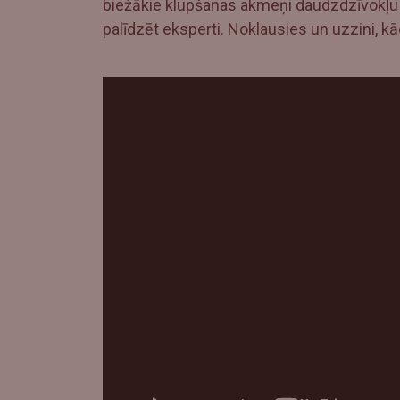
biežākie klupšanas akmeņi daudzdzīvokļu ē
palīdzēt eksperti. Noklausies un uzzini, kā