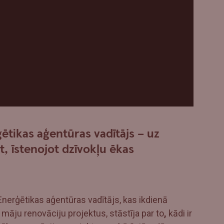
ētikas aģentūras vadītājs – uz
 īstenojot dzīvokļu ēkas
Enerģētikas aģentūras vadītājs, kas ikdienā
 māju renovāciju projektus, stāstīja par to
,
kādi ir