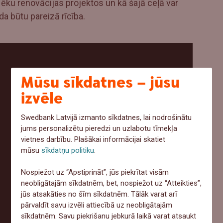
ku renovācijas projektos un kā šajā ceļā var
da būtu pareizā rīcība.
Mūsu sīkdatnes – jūsu
izvēle
Swedbank Latvijā izmanto sīkdatnes, lai nodrošinātu
jums personalizētu pieredzi un uzlabotu tīmekļa
vietnes darbību. Plašākai informācijai skatiet
mūsu
sīkdatņu politiku
.
Nospiežot uz “Apstiprināt”, jūs piekrītat visām
neobligātajām sīkdatnēm, bet, nospiežot uz “Atteikties”,
jūs atsakāties no šīm sīkdatnēm. Tālāk varat arī
pārvaldīt savu izvēli attiecībā uz neobligātajām
sīkdatnēm. Savu piekrišanu jebkurā laikā varat atsaukt