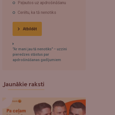
Paļautos uz apdrošināšanu
Cerētu, ka tā nenotiks
Atbildēt
"Ar mani jau tā nenotiks" – uzzini
pieredzes stāstus par
apdrošināšanas gadījumiem
Jaunākie raksti