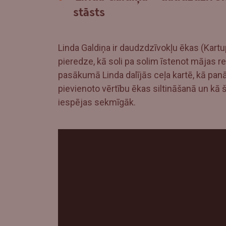
stāsts
Linda Galdiņa ir daudzdzīvokļu ēkas (Kartupe
pieredze, kā soli pa solim īstenot mājas r
pasākumā Linda dalījās ceļa kartē, kā panā
pievienoto vērtību ēkas siltināšanā un kā 
iespējas sekmīgāk.