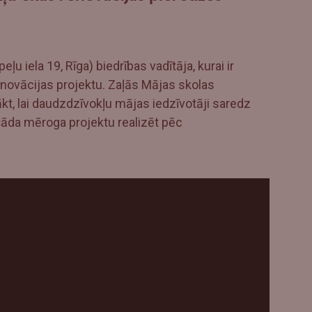
ļu iela 19, Rīga) biedrības vadītāja, kurai ir
enovācijas projektu. Zaļās Mājas skolas
kt, lai daudzdzīvokļu mājas iedzīvotāji saredz
šāda mēroga projektu realizēt pēc