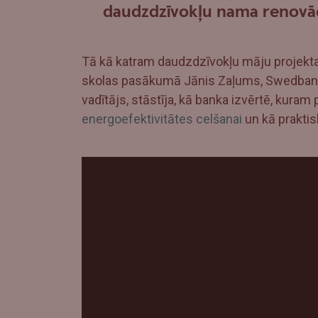
daudzdzīvokļu nama renovāc
Tā kā katram daudzdzīvokļu māju projekt
skolas pasākumā Jānis Zaļums, Swedban
vadītājs, stāstīja, kā banka izvērtē, kuram
energoefektivitātes celšanai
un kā praktis