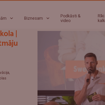
Podkāsti &
Rīki
onām
Biznesam
video
kalk
ola |
tmāju
ācija,
olas