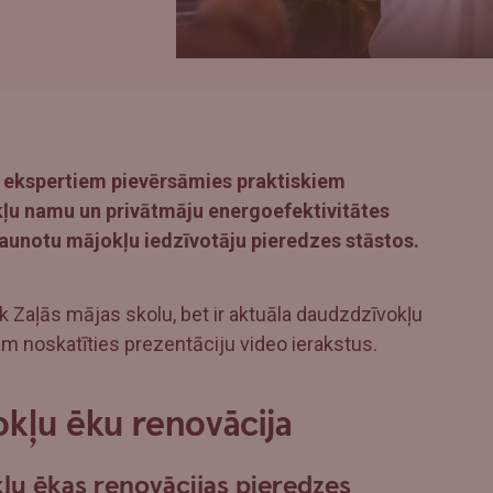
 ekspertiem pievērsāmies praktiskiem
kļu namu un privātmāju energoefektivitātes
tjaunotu mājokļu iedzīvotāju pieredzes stāstos.
 Zaļās mājas skolu, bet ir aktuāla daudzdzīvokļu
am noskatīties prezentāciju video ierakstus.
okļu ēku renovācija
ļu ēkas renovācijas pieredzes