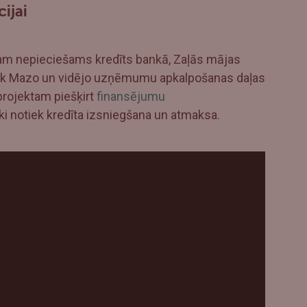
ijai
am nepieciešams kredīts bankā, Zaļās mājas
k Mazo un vidējo uzņēmumu apkalpošanas daļas
 projektam piešķirt
finansējumu
ki notiek kredīta izsniegšana un atmaksa.