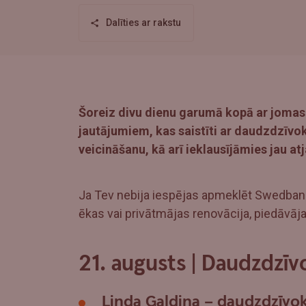
Dalīties ar rakstu
Šoreiz divu dienu garumā kopā ar jomas
jautājumiem, kas saistīti ar daudzdzīvo
veicināšanu, kā arī ieklausījāmies jau a
Ja Tev nebija iespējas apmeklēt Swedbank
ēkas vai privātmājas renovācija, piedāvāj
21. augusts | Daudzdzīv
Linda Galdiņa – daudzdzīvok