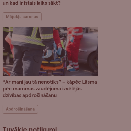
un kad ir īstais laiks sākt?
Mājokļu sarunas
“Ar mani jau tā nenotiks” – kāpēc Lāsma
pēc mammas zaudējuma izvēlējās
dzīvības apdrošināšanu
Apdrošināšana
Tuvākie notikumi