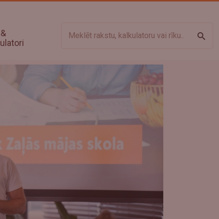
 &
Meklē
ulatori