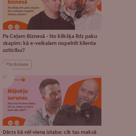
Pa Ceļam Biznesā - No klikšķa līdz paku
skapim: kā e-veikalam nopelnīt klienta
uzticību?
Pārdošana
Dārzs kā vēl viena istaba: cik tas maksā