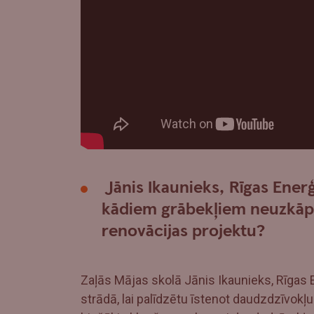
Jānis Ikaunieks, Rīgas Enerģ
kādiem grābekļiem neuzkāpt,
renovācijas projektu?
Zaļās Mājas skolā Jānis Ikaunieks, Rīgas 
strādā, lai palīdzētu īstenot daudzdzīvokļu