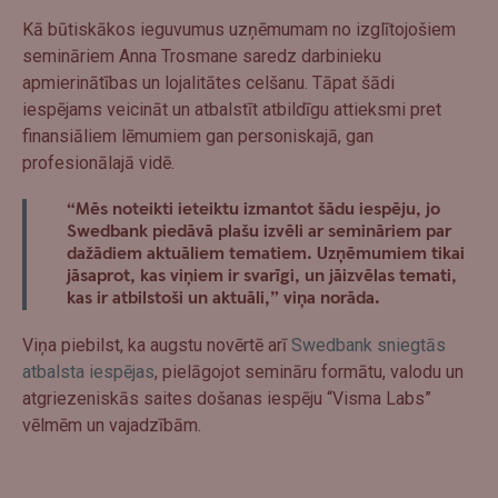
Kā būtiskākos ieguvumus uzņēmumam no izglītojošiem
semināriem Anna Trosmane saredz darbinieku
apmierinātības un lojalitātes celšanu. Tāpat šādi
iespējams veicināt un atbalstīt atbildīgu attieksmi pret
finansiāliem lēmumiem gan personiskajā, gan
profesionālajā vidē.
“Mēs noteikti ieteiktu izmantot šādu iespēju, jo
Swedbank piedāvā plašu izvēli ar semināriem par
dažādiem aktuāliem tematiem. Uzņēmumiem tikai
jāsaprot, kas viņiem ir svarīgi, un jāizvēlas temati,
kas ir atbilstoši un aktuāli,” viņa norāda.
Viņa piebilst, ka augstu novērtē arī
Swedbank sniegtās
atbalsta iespējas
, pielāgojot semināru formātu, valodu un
atgriezeniskās saites došanas iespēju “Visma Labs”
vēlmēm un vajadzībām.