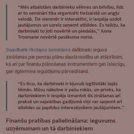
“Mēs atbalstām darbinieku vēlmes un brīvību, līdz
ar to semināri tika organizēti tiešsaistē un angļu
valodā. Tie vienmēr ir interaktīvi, ir iespēja uzdot
jautājumus un uzreiz saņemt atbildes. Es teiktu, ka
darbinieki to ļoti novērtē un piedalās,” Anna
Trosmane novērtē pasākuma norisi.
Swedbank rīkotajos semināros
dalībnieki ieguva
zināšanas par pensiju plānu daudzveidību un atšķirībām,
kā arī par finanšu plānošanas instrumentiem gan īslaicīgu,
gan ilgtermiņa ieguldījumu pārvaldīšanā.
“Es ticu, ka darbinieki ir kļuvuši izglītotāki šajās
tēmās. Mūsu nākotne ir pašu rokās, un prieks, ka
darbiniekiem ir iespēja izmantot šīs zināšanas arī
praksē un vajadzības gadījumā viņi var saņemt arī
atbildes uz papildus interesējošiem jautājumiem.”
Finanšu pratības palielināšana: ieguvums
uzņēmumam un tā darbiniekiem