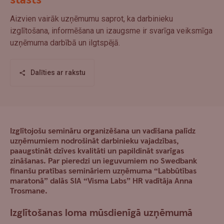
stāsts
Aizvien vairāk uzņēmumu saprot, ka darbinieku
izglītošana, informēšana un izaugsme ir svarīga veiksmīga
uzņēmuma darbībā un ilgtspējā.
Dalīties ar rakstu
Izglītojošu semināru organizēšana un vadīšana palīdz
uzņēmumiem nodrošināt darbinieku vajadzības,
paaugstināt dzīves kvalitāti un papildināt svarīgas
zināšanas. Par pieredzi un ieguvumiem no Swedbank
finanšu pratības semināriem uzņēmuma “Labbūtības
maratonā” dalās SIA “Visma Labs” HR vadītāja Anna
Trosmane.
Izglītošanas loma mūsdienīgā uzņēmumā