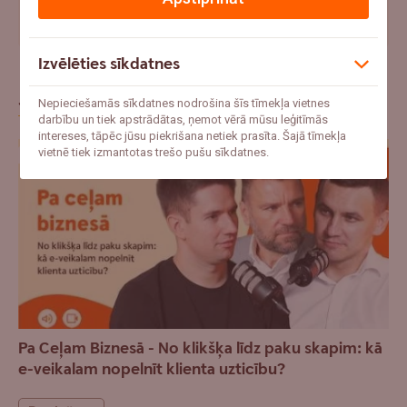
"Ar mani jau tā nenotiks" – uzzini pieredzes stāstus par
apdrošināšanas gadījumiem
Izvēlēties sīkdatnes
Jaunākie raksti
Nepieciešamās sīkdatnes nodrošina šīs tīmekļa vietnes
darbību un tiek apstrādātas, ņemot vērā mūsu leģitīmās
intereses, tāpēc jūsu piekrišana netiek prasīta. Šajā tīmekļa
vietnē tiek izmantotas trešo pušu sīkdatnes.
Pa Ceļam Biznesā - No klikšķa līdz paku skapim: kā
e-veikalam nopelnīt klienta uzticību?