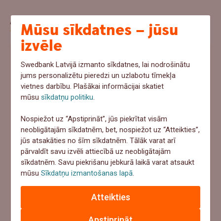
Aptauja
Mūsu sīkdatnes – jūsu
izvēle
Ja šovasar notiktu negadījums un pēkšņi
Swedbank Latvijā izmanto sīkdatnes, lai nodrošinātu
vajadzētu 1000+ eur, ko tu darītu?
jums personalizētu pieredzi un uzlabotu tīmekļa
vietnes darbību. Plašākai informācijai skatiet
Ņemtu no uzkrājumiem
mūsu
sīkdatņu politiku
.
Meklētu aizņēmumu
Nospiežot uz “Apstiprināt”, jūs piekrītat visām
neobligātajām sīkdatnēm, bet, nospiežot uz “Atteikties”,
Paļautos uz apdrošināšanu
jūs atsakāties no šīm sīkdatnēm. Tālāk varat arī
Cerētu, ka tā nenotiks
pārvaldīt savu izvēli attiecībā uz neobligātajām
sīkdatnēm. Savu piekrišanu jebkurā laikā varat atsaukt
mūsu
Sīkdatņu izmantošanas lapā
.
Atbildēt
Atteikties
Apstiprināt