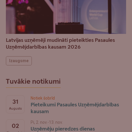
Latvijas uzņēmēji mudināti pieteikties Pasaules
Uzņēmējdarbības kausam 2026
Izaugsme
Tuvākie notikumi
Notiek šobrīd
31
Pieteikumi Pasaules Uzņēmējdarbības
Augusts
kausam
Pi, 2. nov.-13. nov.
02
Uzņēmēju pieredzes dienas