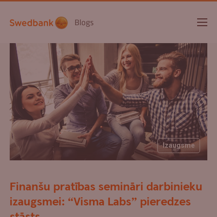
Blogs
Izaugsme
Finanšu pratības semināri darbinieku
izaugsmei: “Visma Labs” pieredzes