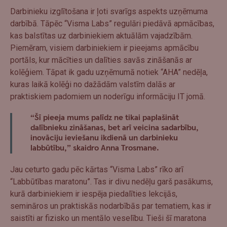
Darbinieku izglītošana ir ļoti svarīgs aspekts uzņēmuma
darbībā. Tāpēc “Visma Labs” regulāri piedāvā apmācības,
kas balstītas uz darbiniekiem aktuālām vajadzībām.
Piemēram, visiem darbiniekiem ir pieejams apmācību
portāls, kur mācīties un dalīties savās zināšanās ar
kolēģiem. Tāpat ik gadu uzņēmumā notiek “AHA” nedēļa,
kuras laikā kolēģi no dažādām valstīm dalās ar
praktiskiem padomiem un noderīgu informāciju IT jomā.
“Šī pieeja mums palīdz ne tikai paplašināt
dalībnieku zināšanas, bet arī veicina sadarbību,
inovāciju ieviešanu ikdienā un darbinieku
labbūtību,” skaidro Anna Trosmane.
Jau ceturto gadu pēc kārtas “Visma Labs” rīko arī
“Labbūtības maratonu”. Tas ir divu nedēļu garš pasākums,
kurā darbiniekiem ir iespēja piedalīties lekcijās,
semināros un praktiskās nodarbībās par tematiem, kas ir
saistīti ar fizisko un mentālo veselību. Tieši šī maratona