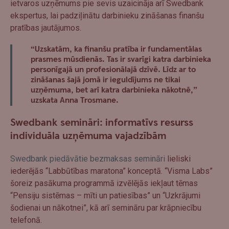
ietvaros uzņēmums pie sevis uzaicināja arī Swedbank
ekspertus, lai padziļinātu darbinieku zināšanas finanšu
pratības jautājumos.
“Uzskatām, ka finanšu pratība ir fundamentālas
prasmes mūsdienās. Tas ir svarīgi katra darbinieka
personīgajā un profesionālajā dzīvē. Līdz ar to
zināšanas šajā jomā ir ieguldījums ne tikai
uzņēmuma, bet arī katra darbinieka nākotnē,”
uzskata Anna Trosmane.
Swedbank semināri: informatīvs resurss
individuāla uzņēmuma vajadzībām
Swedbank piedāvātie bezmaksas semināri
lieliski
iederējās “Labbūtības maratona” konceptā. “Visma Labs”
šoreiz pasākuma programmā izvēlējās iekļaut tēmas
“Pensiju sistēmas – mīti un patiesības” un “Uzkrājumi
šodienai un nākotnei”, kā arī semināru par krāpniecību
telefonā.