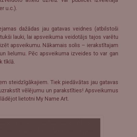
r u.c.).
eejamas dažādas jau gatavas veidnes (atbilstoši
tukši lauki, lai apsveikuma veidotājs tajos varētu
lizēt apsveikumu. Nākamais solis – ierakstītajam
u un lielumu. Pēc apsveikuma izveides to var gan
 tīklā.
em steidzīgākajiem. Tiek piedāvātas jau gatavas
 uzrakstīt vēlējumu un parakstīties! Apsveikumus
plādējot lietotni My Name Art.