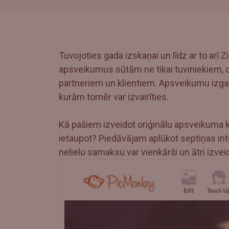
Tuvojoties gada izskaņai un līdz ar to ar
apsveikumus sūtām ne tikai tuviniekiem, 
partneriem un klientiem. Apsveikumu izga
kurām tomēr var izvairīties.
Kā pašiem izveidot oriģinālu apsveikuma ka
ietaupot? Piedāvājam aplūkot septiņas int
nelielu samaksu var vienkārši un ātri izve