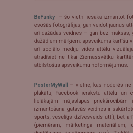
BeFunky
– šo vietni iesaka izmantot fot
esošās fotogrāfijas, gan veidot jaunus at
arī dažādas veidnes – gan bez maksas, g
dažādiem mērķiem: apsveikuma kartīšu ve
arī sociālo mediju vides attēlu vizuā
atradīsiet ne tikai Ziemassvētku kartīt
atbilstošus apsveikumu noformējumus.
PosterMyWall
– vietne, kas noderēs ne t
plakātu, Facebook ierakstu attēlu un 
lielākajām mājaslapas priekšrocībām i
izmantošanai gatavās veidnes ir sakārtota
sports, veselīgs dzīvesveids utt.), bet
(piemēram, mārketinga materiāliem, 
digitālajiem risinājumiem u.c.). Turklāt