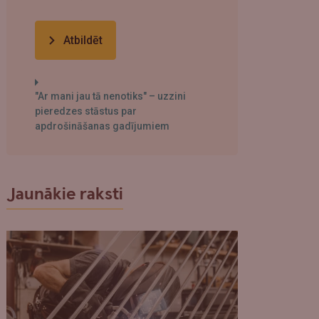
Atbildēt
"Ar mani jau tā nenotiks" – uzzini
pieredzes stāstus par
apdrošināšanas gadījumiem
Jaunākie raksti