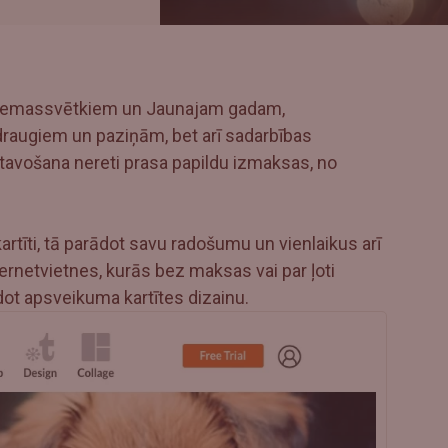
ī Ziemassvētkiem un Jaunajam gadam,
draugiem un paziņām, bet arī sadarbības
tavošana nereti prasa papildu izmaksas, no
rtīti, tā parādot savu radošumu un vienlaikus arī
ernetvietnes, kurās bez maksas vai par ļoti
idot apsveikuma kartītes dizainu.