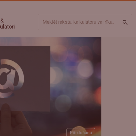
 &
Meklē
ulatori
Pārdošana