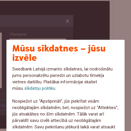
Mūsu sīkdatnes – jūsu
izvēle
Swedbank Latvijā izmanto sīkdatnes, lai nodrošinātu
jums personalizētu pieredzi un uzlabotu tīmekļa
vietnes darbību. Plašākai informācijai skatiet
mūsu
sīkdatņu politiku
.
Nospiežot uz “Apstiprināt”, jūs piekrītat visām
neobligātajām sīkdatnēm, bet, nospiežot uz “Atteikties”,
jūs atsakāties no šīm sīkdatnēm. Tālāk varat arī
pārvaldīt savu izvēli attiecībā uz neobligātajām
sīkdatnēm. Savu piekrišanu jebkurā laikā varat atsaukt