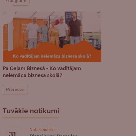
Izaugsme
Pa Ceļam Biznesā - Ko vadītājam
neiemāca biznesa skolā?
Pieredze
Tuvākie notikumi
Notiek šobrīd
31