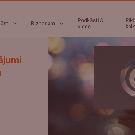
Podkāsti &
Rīki
onām
Biznesam
video
kalk
ājumi
a