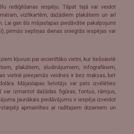
lu rediģēšanas iespēju. Tāpat tajā var veidot
iemēram, vizītkartēm, dažādiem plakātiem un arī
m. Lai gan šīs mājaslapas piedāvātie pakalpojumi
), pirmās septiņas dienas sniegtās iespējas var
ziem kļuvusi par iecienītāko vietni, kur tiešsaistē
iem, plakātiem, sludinājumiem, infografikiem,
as vietnē pieejamās veidnes ir bez maksas, bet
olāra. Mājaslapas lietotājs var pats izvēlēties
rī var izmantot dažādas figūras, fontus, rāmjus,
nājuma jaunākais piedāvājums ir iespēja izveidot
vstarpēji apmainīties ar radītajiem dizainiem un