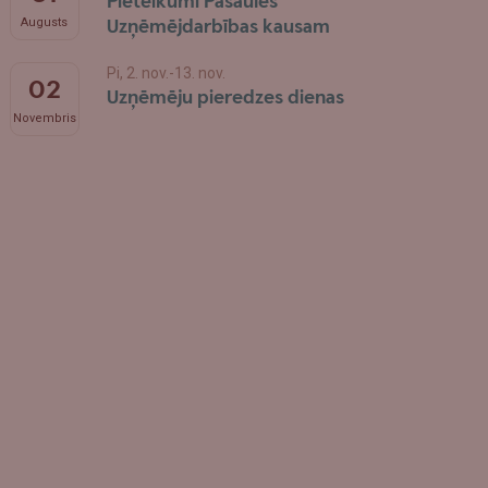
Pieteikumi Pasaules
Uzņēmējdarbības kausam
Augusts
Pi, 2. nov.-13. nov.
02
Uzņēmēju pieredzes dienas
Novembris