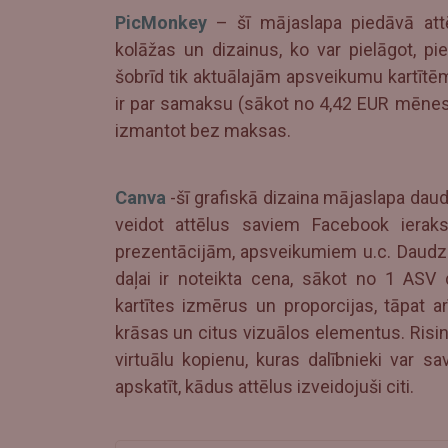
PicMonkey
– šī mājaslapa piedāvā attē
kolāžas un dizainus, ko var pielāgot, p
šobrīd tik aktuālajām apsveikumu kartītē
ir par samaksu (sākot no 4,42 EUR mēnesī
izmantot bez maksas.
Canva
-šī grafiskā dizaina mājaslapa daud
veidot attēlus saviem Facebook ierakst
prezentācijām, apsveikumiem u.c. Daudz
daļai ir noteikta cena, sākot no 1 ASV d
kartītes izmērus un proporcijas, tāpat a
krāsas un citus vizuālos elementus. Risi
virtuālu kopienu, kuras dalībnieki var sa
apskatīt, kādus attēlus izveidojuši citi.