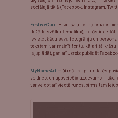
sociālajā tīklā (Facebook, Instagram, Twitte
FestiveCard
– arī šajā risinājumā ir pi
dažādu svētku tematikai), kurās ir atstāti 
ievietot kādu savu fotogrāfiju un persona
tekstam var mainīt fontu, kā arī tā krās
lejuplādēt, gan arī uzreiz publicēt Facebook
MyNameArt
– šī mājaslapa noderēs paši
veidnes, un apsveicēja uzdevums ir tikai
var veidot arī viedtālruņos, pirms tam leju