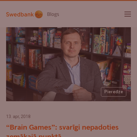
Blogs
Pieredze
13. apr, 2018
“Brain Games”: svarīgi nepadoties