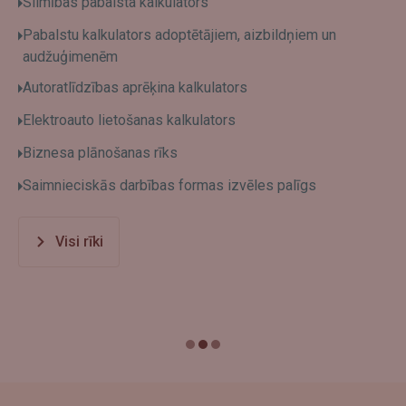
Slimības pabalsta kalkulators
Pabalstu kalkulators adoptētājiem, aizbildņiem un
audžuģimenēm
Autoratlīdzības aprēķina kalkulators
Elektroauto lietošanas kalkulators
Biznesa plānošanas rīks
Saimnieciskās darbības formas izvēles palīgs
Visi rīki