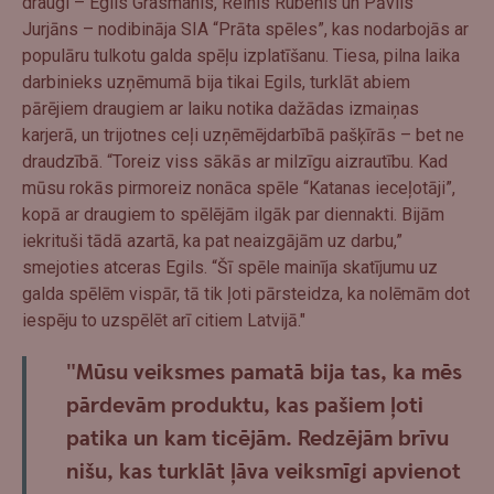
draugi – Egils Grasmanis, Reinis Rubenis un Pāvils
Jurjāns – nodibināja SIA “Prāta spēles”, kas nodarbojās ar
populāru tulkotu galda spēļu izplatīšanu. Tiesa, pilna laika
darbinieks uzņēmumā bija tikai Egils, turklāt abiem
pārējiem draugiem ar laiku notika dažādas izmaiņas
karjerā, un trijotnes ceļi uzņēmējdarbībā pašķīrās – bet ne
draudzībā. “Toreiz viss sākās ar milzīgu aizrautību. Kad
mūsu rokās pirmoreiz nonāca spēle “Katanas ieceļotāji”,
kopā ar draugiem to spēlējām ilgāk par diennakti. Bijām
iekrituši tādā azartā, ka pat neaizgājām uz darbu,”
smejoties atceras Egils. “Šī spēle mainīja skatījumu uz
galda spēlēm vispār, tā tik ļoti pārsteidza, ka nolēmām dot
iespēju to uzspēlēt arī citiem Latvijā."
"Mūsu veiksmes pamatā bija tas, ka mēs
pārdevām produktu, kas pašiem ļoti
patika un kam ticējām. Redzējām brīvu
nišu, kas turklāt ļāva veiksmīgi apvienot