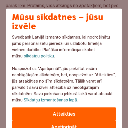
pārāk lēni. Protams, viss atkarīgs no apstākļiem, bet pēc
savas pieredzes varu teikt – ir jābūt ticībai, ka uzņēmumu
Mūsu sīkdatnes – jūsu
spēsit veiksmīgi uzbūvēt no jauna.
izvēle
Swedbank Latvijā izmanto sīkdatnes, lai nodrošinātu
jums personalizētu pieredzi un uzlabotu tīmekļa
vietnes darbību. Plašākai informācijai skatiet
mūsu
sīkdatņu politiku
.
Nospiežot uz “Apstiprināt”, jūs piekrītat visām
neobligātajām sīkdatnēm, bet, nospiežot uz “Atteikties”,
jūs atsakāties no šīm sīkdatnēm. Tālāk varat arī
pārvaldīt savu izvēli attiecībā uz neobligātajām
sīkdatnēm. Savu piekrišanu jebkurā laikā varat atsaukt
mūsu
Sīkdatņu izmantošanas lapā
.
Uzticēties saviem spēkiem
Atteikties
Vairāki draugi un paziņas no finanšu sfēras ieteica
uzņēmumu labāk slēgt, taču man bija ļoti žēl pamest visu,
Apstiprināt
žēl ieguldītā laika un enerģijas, tāpēc pretēji ieteikumiem