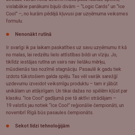
vislabākie panākumi bijuši divām – “Logic Cards” un “Ice
Cool” –, no kurām pēdējā kļuvusi par uzņēmuma veiksmes
formulu.
Nenonākt rutīnā
Ir svarīgi ik pa laikam paskatīties uz savu uzņēmumu it kā
no malas, lai redzētu lielo attīstības bildi un vīziju. Jo,
tiklīdz iestājas rutīna un vairs nav lielāku mērķu,
mūsdienās tas nozīmē stagnāciju. Pasaulē ik gadu tiek
izdots tūkstošiem galda spēļu. Tas vēl vairāk sarežģī
uzdevumu izveidot veiksmīgu produktu – tam ir jābūt
unikālam un atšķirīgam. Un tikai dažas no spēlēm kļūst par
klasiku. “Ice Cool” gadījumā pie tā aktīvi strādājam –
19 valstīs jau notiek “Ice Cool” reģionālie čempionāti, un
novembrī Rīgā būs pasaules čempionāts.
Sekot līdzi tehnoloģijām