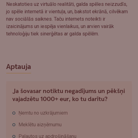
Neskatoties uz virtuālo realitāti, galda spēles neizzudīs,
jo spēle internetā ir vientuļa, un, bakstot ekrānā, cilvēkam
nav sociālās saiknes. Taču internets noteikti ir
izaicinājums un iespēja vienlaikus, un arvien vairāk
tehnoloģiju tiek sinerģētas ar galda spēlēm.
Aptauja
Ja šovasar notiktu negadījums un pēkšņi
vajadzētu 1000+ eur, ko tu darītu?
Ņemtu no uzkrājumiem
Meklētu aizņēmumu
Paļautos uz apdrošināšanu