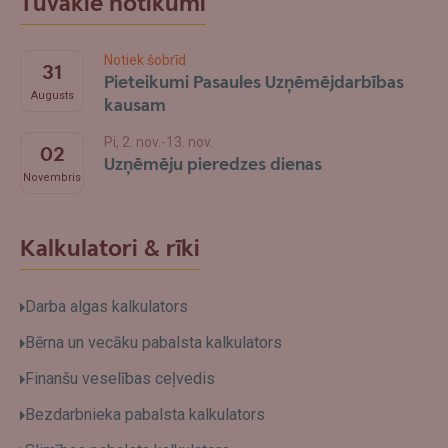
Tuvākie notikumi
Notiek šobrīd
31
Pieteikumi Pasaules Uzņēmējdarbības
Augusts
kausam
Pi, 2. nov.-13. nov.
02
Uzņēmēju pieredzes dienas
Novembris
Kalkulatori & rīki
Darba algas kalkulators
Bērna un vecāku pabalsta kalkulators
Finanšu veselības ceļvedis
Bezdarbnieka pabalsta kalkulators