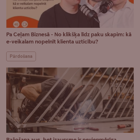
Pa Ceļam Biznesā - No klikšķa līdz paku skapim: kā
e-veikalam nopelnīt klienta uzticību?
Pārdošana
Ražošana aug, bet izaugsme ir nevienmērīga