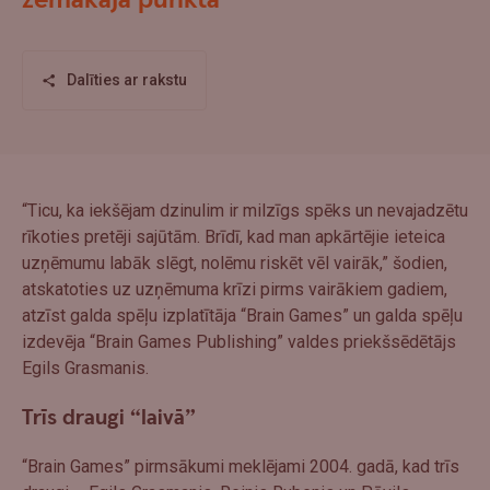
zemākajā punktā
Dalīties ar rakstu
“Ticu, ka iekšējam dzinulim ir milzīgs spēks un nevajadzētu
rīkoties pretēji sajūtām. Brīdī, kad man apkārtējie ieteica
uzņēmumu labāk slēgt, nolēmu riskēt vēl vairāk,” šodien,
atskatoties uz uzņēmuma krīzi pirms vairākiem gadiem,
atzīst galda spēļu izplatītāja “Brain Games” un galda spēļu
izdevēja “Brain Games Publishing” valdes priekšsēdētājs
Egils Grasmanis.
Trīs draugi “laivā”
“Brain Games” pirmsākumi meklējami 2004. gadā, kad trīs