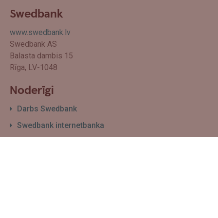
Swedbank
www.swedbank.lv
Swedbank AS
Balasta dambis 15
Rīga, LV-1048
Noderīgi
Darbs Swedbank
Swedbank internetbanka
Filiāļu un bankomātu karte
Par Swedbank
Sīkdatņu izmantošanas politika
Biznesam