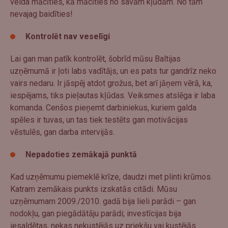
veida mācīties, kā mācīties no savām kļūdām. No tām
nevajag baidīties!
Kontrolēt nav veselīgi
Lai gan man patīk kontrolēt, šobrīd mūsu Baltijas
uzņēmumā ir ļoti labs vadītājs, un es pats tur gandrīz neko
vairs nedaru. Ir jāspēj atdot grožus, bet arī jāņem vērā, ka,
iespējams, tiks pieļautas kļūdas. Veiksmes atslēga ir laba
komanda. Cenšos pieņemt darbiniekus, kuriem galda
spēles ir tuvas, un tas tiek testēts gan motivācijas
vēstulēs, gan darba intervijās.
Nepadoties zemākajā punktā
Kad uzņēmumu piemeklē krīze, daudzi met plinti krūmos.
Katram zemākais punkts izskatās citādi. Mūsu
uzņēmumam 2009./2010. gadā bija lieli parādi – gan
nodokļu, gan piegādātāju parādi; investīcijas bija
iesaldētas, nekas nekustējās uz priekšu vai kustējās