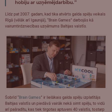
hobiju ar uzņēmējdarbību.”
Līdz pat 2007. gadam, kad tika atvērts galda spēļu veikals
Rīgā (vēlāk arī Igaunijā), “Brain Games” darbojās kā
vairumtirdzniecības uzņēmums Baltijas valstīs.
Šobrīd “
Brain Games
” ir lielākais galda spēļu izplatītājs
Baltijas valstīs un piedāvā vairāk nekā simt spēļu, to vidū
arī pašradītu, kas tiek tirgotas aptuveni 40 valstīs, tostarp