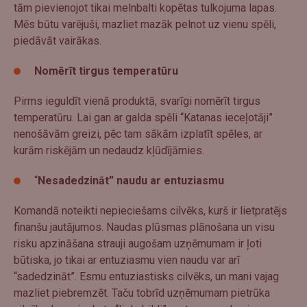
tām pievienojot tikai melnbalti kopētas tulkojuma lapas.
Mēs būtu varējuši, mazliet mazāk pelnot uz vienu spēli,
piedāvāt vairākas.
Nomērīt tirgus temperatūru
Pirms ieguldīt vienā produktā, svarīgi nomērīt tirgus
temperatūru. Lai gan ar galda spēli “Katanas ieceļotāji”
nenošāvām greizi, pēc tam sākām izplatīt spēles, ar
kurām riskējām un nedaudz kļūdījāmies.
“
Nesadedzināt” naudu ar entuziasmu
Komandā noteikti nepieciešams cilvēks, kurš ir lietpratējs
finanšu jautājumos. Naudas plūsmas plānošana un visu
risku apzināšana strauji augošam uzņēmumam ir ļoti
būtiska, jo tikai ar entuziasmu vien naudu var arī
“sadedzināt”. Esmu entuziastisks cilvēks, un mani vajag
mazliet piebremzēt. Taču tobrīd uzņēmumam pietrūka