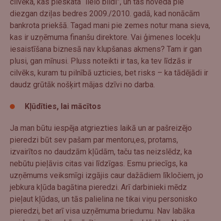
cilvēka, kas pieskata “lielo bildi”, un tas noveda pie
diezgan dziļas bedres 2009./2010. gadā, kad nonācām
bankrota priekšā. Tagad mani pie zemes notur mana sieva,
kas ir uzņēmuma finanšu direktore. Vai ģimenes locekļu
iesaistīšana biznesā nav klupšanas akmens? Tam ir gan
plusi, gan mīnusi. Pluss noteikti ir tas, ka tev līdzās ir
cilvēks, kuram tu pilnībā uzticies, bet risks – ka tādējādi ir
daudz grūtāk nošķirt mājas dzīvi no darba.
Kļūdīties, lai mācītos
Ja man būtu iespēja atgriezties laikā un ar pašreizējo
pieredzi būt sev pašam par mentoru,es, protams,
izvairītos no daudzām kļūdām, taču tas neizslēdz, ka
nebūtu pieļāvis citas vai līdzīgas. Esmu priecīgs, ka
uzņēmums veiksmīgi izgājis caur dažādiem līkločiem, jo
jebkura kļūda bagātina pieredzi. Arī darbinieki mēdz
pieļaut kļūdas, un tās palielina ne tikai viņu personisko
pieredzi, bet arī visa uzņēmuma briedumu. Nav labāka