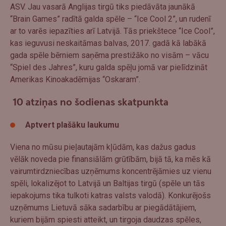
ASV. Jau vasarā Anglijas tirgū tiks piedāvāta jaunākā
“Brain Games” radītā galda spēle – “Ice Cool 2”, un rudenī
ar to varēs iepazīties arī Latvijā. Tās priekštece “Ice Cool”,
kas ieguvusi neskaitāmas balvas, 2017. gadā kā labākā
gada spēle bērniem saņēma prestižāko no visām – vācu
“Spiel des Jahres”, kuru galda spēļu jomā var pielīdzināt
Amerikas Kinoakadēmijas “Oskaram”.
10 atziņas
no šodienas skatpunkta
Aptvert plašāku laukumu
Viena no mūsu pieļautajām kļūdām, kas dažus gadus
vēlāk noveda pie finansiālām grūtībām, bijā tā, ka mēs kā
vairumtirdzniecības uzņēmums koncentrējāmies uz vienu
spēli, lokalizējot to Latvijā un Baltijas tirgū (spēle un tās
iepakojums tika tulkoti katras valsts valodā). Konkurējošs
uzņēmums Lietuvā sāka sadarbību ar piegādātājiem,
kuriem bijām spiesti atteikt, un tirgoja daudzas spēles,