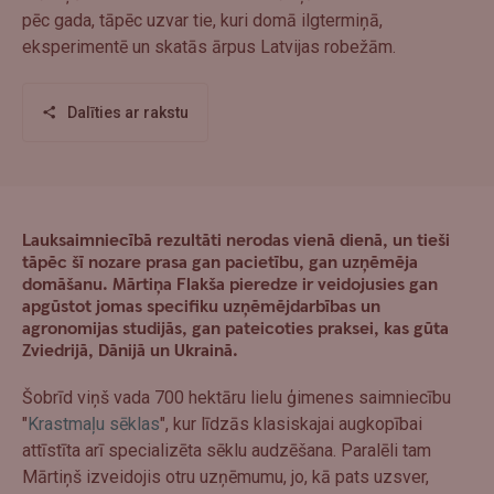
pēc gada, tāpēc uzvar tie, kuri domā ilgtermiņā,
eksperimentē un skatās ārpus Latvijas robežām.
Dalīties ar rakstu
Lauksaimniecībā rezultāti nerodas vienā dienā, un tieši
tāpēc šī nozare prasa gan pacietību, gan uzņēmēja
domāšanu. Mārtiņa Flakša pieredze ir veidojusies gan
apgūstot jomas specifiku uzņēmējdarbības un
agronomijas studijās, gan pateicoties praksei, kas gūta
Zviedrijā, Dānijā un Ukrainā.
Šobrīd viņš vada 700 hektāru lielu ģimenes saimniecību
"
Krastmaļu sēklas
", kur līdzās klasiskajai augkopībai
attīstīta arī specializēta sēklu audzēšana. Paralēli tam
Mārtiņš izveidojis otru uzņēmumu, jo, kā pats uzsver,