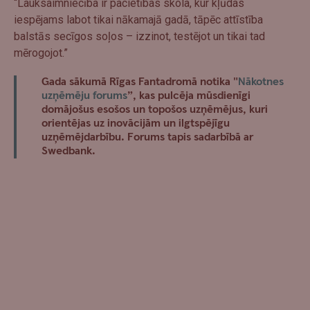
“Lauksaimniecība ir pacietības skola, kur kļūdas
iespējams labot tikai nākamajā gadā, tāpēc attīstība
balstās secīgos soļos – izzinot, testējot un tikai tad
mērogojot.”
Gada sākumā Rīgas Fantadromā notika "
Nākotnes
uzņēmēju forums
”, kas pulcēja mūsdienīgi
domājošus esošos un topošos uzņēmējus, kuri
orientējas uz inovācijām un ilgtspējīgu
uzņēmējdarbību. Forums tapis sadarbībā ar
Swedbank.