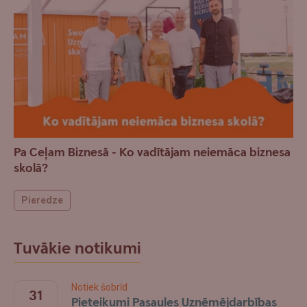
Pa Ceļam Biznesā - Ko vadītājam neiemāca biznesa
skolā?
Pieredze
Tuvākie notikumi
Notiek šobrīd
31
Pieteikumi Pasaules Uzņēmējdarbības