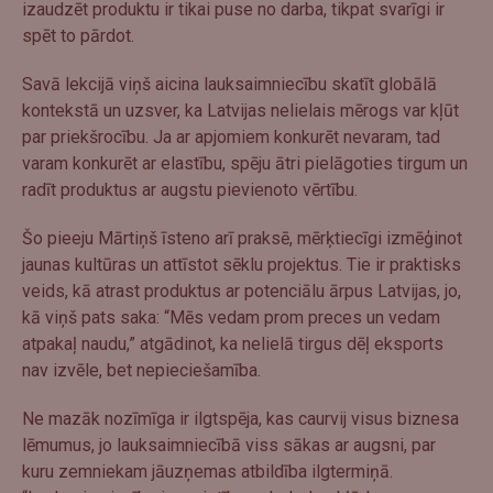
izaudzēt produktu ir tikai puse no darba, tikpat svarīgi ir
spēt to pārdot.
Savā lekcijā viņš aicina lauksaimniecību skatīt globālā
kontekstā un uzsver, ka Latvijas nelielais mērogs var kļūt
par priekšrocību. Ja ar apjomiem konkurēt nevaram, tad
varam konkurēt ar elastību, spēju ātri pielāgoties tirgum un
radīt produktus ar augstu pievienoto vērtību.
Šo pieeju Mārtiņš īsteno arī praksē, mērķtiecīgi izmēģinot
jaunas kultūras un attīstot sēklu projektus. Tie ir praktisks
veids, kā atrast produktus ar potenciālu ārpus Latvijas, jo,
kā viņš pats saka: “Mēs vedam prom preces un vedam
atpakaļ naudu,” atgādinot, ka nelielā tirgus dēļ eksports
nav izvēle, bet nepieciešamība.
Ne mazāk nozīmīga ir ilgtspēja, kas caurvij visus biznesa
lēmumus, jo lauksaimniecībā viss sākas ar augsni, par
kuru zemniekam jāuzņemas atbildība ilgtermiņā.