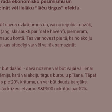
gi” rada ekonomisko pesimismu un
ināt vēl lielāku “lāču tirgus” efektu.
argāt savus uzkrājumus un, vai nu iegulda mazāk,
(angliski saukti par “safe haven
”
), piemēram,
naudu kontā. Tas var novest pie tā, ka no akciju
, kas attiecīgi var vēl vairāk samazināt
ūt dažādi - sava nozīme var būt vājai vai lēnai
ija, karš vai akciju tirgus burbuļu plīšana. Tāpat
jās pie 20% krituma, un var būt daudz bargāks.
nšu krīzes ietvaros S&P500 nokritās par 52%.