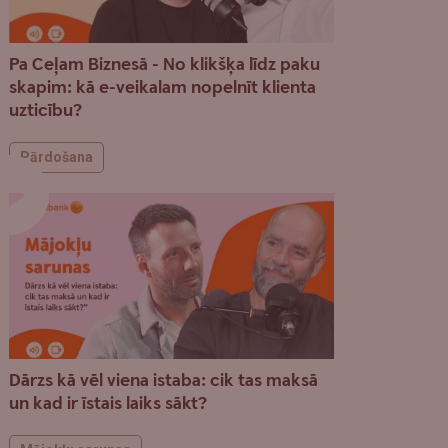
Pa Ceļam Biznesā - No klikšķa līdz paku
skapim: kā e-veikalam nopelnīt klienta
uzticību?
Pārdošana
Dārzs kā vēl viena istaba: cik tas maksā
un kad ir īstais laiks sākt?