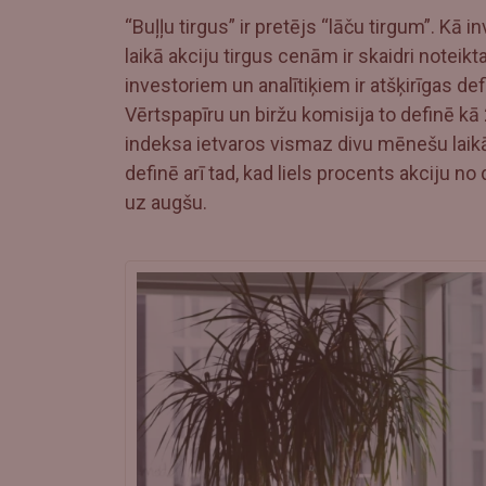
“Buļļu tirgus” ir pretējs “lāču tirgum”. Kā inv
laikā akciju tirgus cenām ir skaidri notei
investoriem un analītiķiem ir atšķirīgas defin
Vērtspapīru un biržu komisija to definē kā
indeksa ietvaros vismaz divu mēnešu laikā
definē arī tad, kad liels procents akciju 
uz augšu.