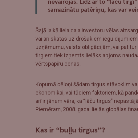
nevairojas. Līdz ar to “lāču tir
samazinātu patēriņu, kas var veic
Šajā laikā liela daļa investoru vēlas aizs
vai arī skatās uz drošākiem ieguldījumiem 
uzņēmumu, valsts obligācijām, vai pat tur 
tirgiem tiek izņemts lielāks apjoms naudas
vērtspapīru cenas.
Kopumā cēloņi šādam tirgus stāvoklim var b
ekonomikai, vai tādiem faktoriem, kā pandēm
arī ir jāņem vēra, ka “lāču tirgus” nepastā
Piemēram, 2008. gada lielās globālas fina
Kas ir “buļļu tirgus”?