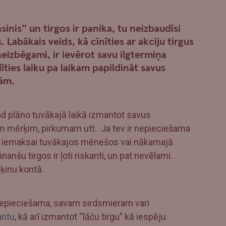
asinis” un tirgos ir panika, tu neizbaudīsi
Labākais veids, kā cīnīties ar akciju tirgus
izbēgami, ir ievērot savu ilgtermiņa
īties laiku pa laikam papildināt savus
sām.
d plāno tuvākajā laikā izmantot savus
m mērķim, pirkumam utt. Ja tev ir nepieciešama
i iemaksai tuvākajos mēnešos vai nākamajā
anšu tirgos ir ļoti riskanti, un pat nevēlami.
ķinu kontā.
 nepieciešama, savam sirdsmieram vari
antu
, kā arī izmantot “lāču tirgu” kā iespēju