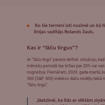
Ko šie termini īsti nozīmē un kā 
līnijas vadītājs Rolands Zauls.
Kas ir “lāču tirgus”?
Ar “lāču tirgu” parasti definē. situāciju, 
mēnešu periodā tas krītas par 20% vai vair
nogriežņa. Piemēram, 2020. gada martā, k
500 (S&P 500) indekss dažu nedēļu laikā no
“lāču tirgu”.
Jāatzīmē, ka līdz ar sliktām ziņ