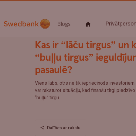
Privātpers
Blogs
Kas ir “lāču tirgus” un 
“buļļu tirgus” ieguldīj
pasaulē?
Viens labs, otrs ne tik iepriecinošs investoriem
var raksturot situāciju, kad finanšu tirgi piedzīvo
“buļļu” tirgu.
Dalīties ar rakstu