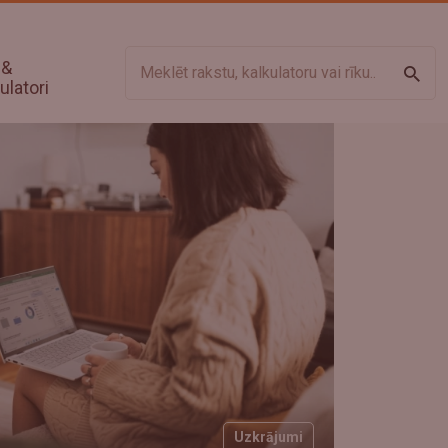
 &
Meklē
ulatori
Uzkrājumi