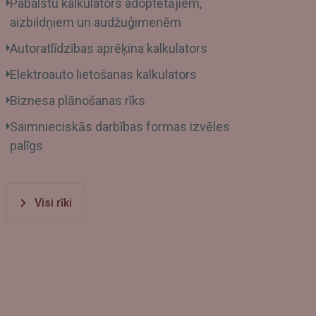
Pabalstu kalkulators adoptētājiem,
aizbildņiem un audžuģimenēm
Autoratlīdzības aprēķina kalkulators
Elektroauto lietošanas kalkulators
Biznesa plānošanas rīks
Saimnieciskās darbības formas izvēles
palīgs
Visi rīki