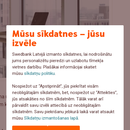
Mūsu sīkdatnes – jūsu
izvēle
Swedbank Latvijā izmanto sīkdatnes, lai nodrošinātu
jums personalizētu pieredzi un uzlabotu tīmekļa
vietnes darbību. Plašākai informācijai skatiet
mūsu
sīkdatņu politiku
.
Nospiežot uz “Apstiprināt”, jūs piekrītat visām
neobligātajām sīkdatnēm, bet, nospiežot uz “Atteikties”,
āma uz visu tirgu kopumā, investori var arī
jūs atsakāties no šīm sīkdatnēm. Tālāk varat arī
kā uz augšupejošiem, pat ,ja pārējā tirgū ir
pārvaldīt savu izvēli attiecībā uz neobligātajām
sīkdatnēm. Savu piekrišanu jebkurā laikā varat atsaukt
mūsu
Sīkdatņu izmantošanas lapā
.