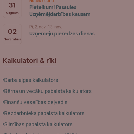
Notiek šobrīd
31
Pieteikumi Pasaules
Uzņēmējdarbības kausam
Augusts
Pi, 2. nov.-13. nov.
02
Uzņēmēju pieredzes dienas
Novembris
Kalkulatori & rīki
Darba algas kalkulators
Bērna un vecāku pabalsta kalkulators
Finanšu veselības ceļvedis
Bezdarbnieka pabalsta kalkulators
Slimības pabalsta kalkulators