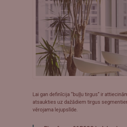
Lai gan definīcija “buļļu tirgus” ir attiecin
atsaukties uz dažādiem tirgus segmentiem 
vērojama lejupslīde.