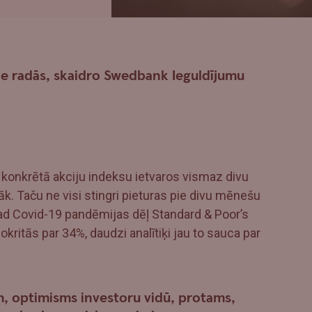
tie radās, skaidro Swedbank Ieguldījumu
kad konkrētā akciju indeksu ietvaros vismaz divu
āk. Taču ne visi stingri pieturas pie divu mēnešu
ad Covid-19 pandēmijas dēļ Standard & Poor’s
kritās par 34%, daudzi analītiķi jau to sauca par
ām, optimisms investoru vidū, protams,