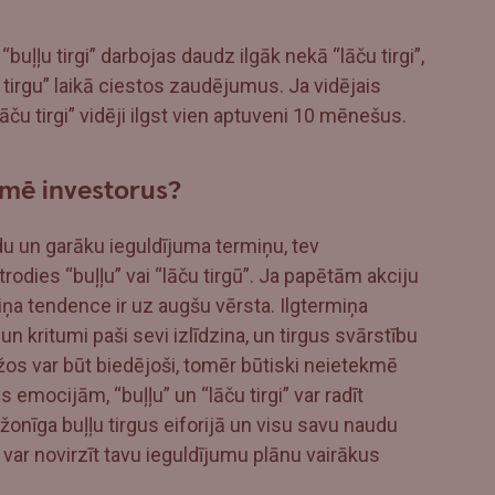
, “buļļu tirgi” darbojas daudz ilgāk nekā “lāču tirgi”,
tirgu” laikā ciestos zaudējumus. Ja vidējais
“lāču tirgi” vidēji ilgst vien aptuveni 10 mēnešus.
ekmē investorus?
adu un garāku ieguldījuma termiņu, tev
rodies “buļļu” vai “lāču tirgū”. Ja papētām akciju
miņa tendence ir uz augšu vērsta. Ilgtermiņa
un kritumi paši sevi izlīdzina, un tirgus svārstību
rīžos var būt biedējoši, tomēr būtiski neietekmē
es emocijām, “buļļu” un “lāču tirgi” var radīt
žonīga buļļu tirgus eiforijā un visu savu naudu
 var novirzīt tavu ieguldījumu plānu vairākus