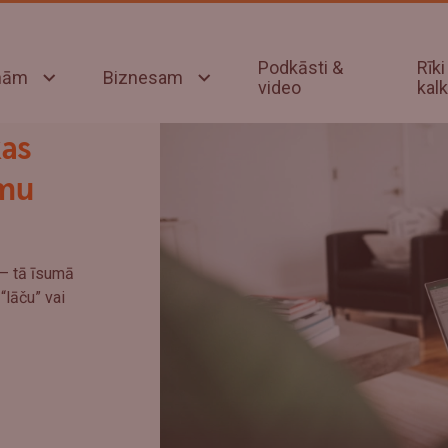
Podkāsti &
Rīki
onām
Biznesam
video
kalk
kas
umu
 – tā īsumā
 “lāču” vai