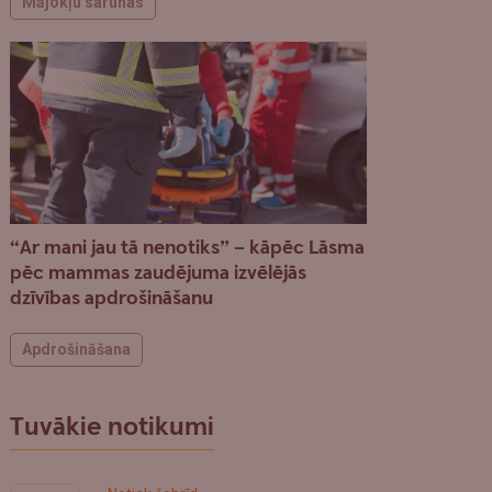
Mājokļu sarunas
“Ar mani jau tā nenotiks” – kāpēc Lāsma
pēc mammas zaudējuma izvēlējās
dzīvības apdrošināšanu
Apdrošināšana
Tuvākie notikumi