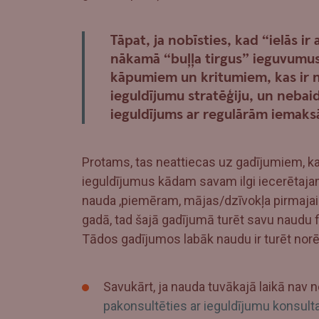
Tāpat, ja nobīsties, kad “ielās ir 
nākamā “buļļa tirgus” ieguvumus. 
kāpumiem un kritumiem, kas ir ne
ieguldījumu stratēģiju, un nebaid
ieguldījums ar regulārām iemak
Protams, tas neattiecas uz gadījumiem, ka
ieguldījumus kādam savam ilgi iecerētaja
nauda ,piemēram, mājas/dzīvokļa pirmaja
gadā, tad šajā gadījumā turēt savu naudu fin
Tādos gadījumos labāk naudu ir turēt norē
Savukārt, ja nauda tuvākajā laikā nav
pakonsultēties ar ieguldījumu konsult