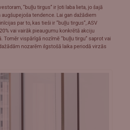
estoram, “buļļu tirgus” ir ļoti laba lieta, jo šajā
kta augšupejoša tendence. Lai gan dažādiem
īcijas par to, kas tieši ir “buļļu tirgus”, ASV
 20% vai vairāk pieaugumu konkrētā akciju
. Tomēr vispārīgā nozīmē “buļļu tirgu” saprot vai
no dažādām nozarēm ilgstošā laika periodā virzās