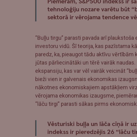
Piemēram, S&P500 indekss ir sada
tehnoloģiju nozare varētu būt “
sektorā ir vērojama tendence vēr
“Buļļu tirgu” parasti pavada arī plauksto
investoru vidū. Šī teorija, kas pazīstama k
paredz, ka, pieaugot tādu aktīvu vērtībām 
jūtas pārliecinātāki un tērē vairāk naudas
ekspansiju, kas var vēl vairāk veicināt “buļ
bieži vien ir galvenais ekonomikas izaug
nākotnes ekonomiskajiem apstākļiem virza 
vērojama ekonomikas izaugsme, piemēram
“lāču tirgi” parasti sākas pirms ekonomisk
Vēsturiski buļļa un lāča cīņā ir 
indekss ir pieredzējis 26 “lāču ti