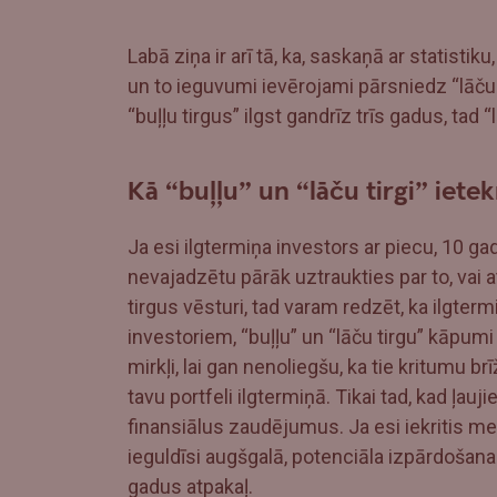
Labā ziņa ir arī tā, ka, saskaņā ar statistiku
un to ieguvumi ievērojami pārsniedz “lāču 
“buļļu tirgus” ilgst gandrīz trīs gadus, tad 
Kā “buļļu” un “lāču tirgi” iet
Ja esi ilgtermiņa investors ar piecu, 10 g
nevajadzētu pārāk uztraukties par to, vai at
tirgus vēsturi, tad varam redzēt, ka ilgter
investoriem, “buļļu” un “lāču tirgu” kāpumi 
mirkļi, lai gan nenoliegšu, ka tie kritumu b
tavu portfeli ilgtermiņā. Tikai tad, kad ļauji
finansiālus zaudējumus. Ja esi iekritis me
ieguldīsi augšgalā, potenciāla izpārdošana
gadus atpakaļ.