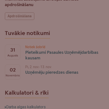
apdrošināšanu
Apdrošināšana
Tuvākie notikumi
Notiek šobrīd
31
Pieteikumi Pasaules Uzņēmējdarbības
Augusts
kausam
Pi, 2. nov.-13. nov.
02
Uzņēmēju pieredzes dienas
Novembris
Kalkulatori & rīki
Darba algas kalkulators