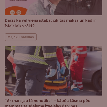
Dārzs kā vēl viena istaba: cik tas maksā un kad ir
īstais laiks sākt?
Mājokļu sarunas
“Ar mani jau tā nenotiks” – kāpēc Lāsma pēc
mammas zaudējuma izvēlējās dzīvības