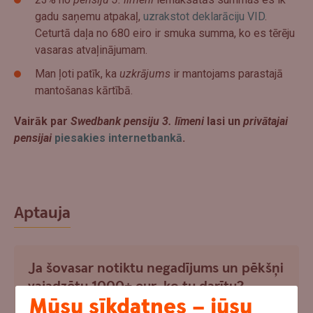
gadu saņemu atpakaļ,
uzrakstot deklarāciju VID
.
Ceturtā daļa no 680 eiro ir smuka summa, ko es tērēju
vasaras atvaļinājumam.
Man ļoti patīk, ka
uzkrājums
ir mantojams parastajā
mantošanas kārtībā.
Vairāk par
Swedbank pensiju 3. līmeni
lasi un
privātajai
pensijai
piesakies internetbankā
.
Aptauja
Ja šovasar notiktu negadījums un pēkšņi
vajadzētu 1000+ eur, ko tu darītu?
Mūsu sīkdatnes – jūsu