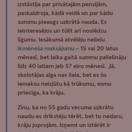
izstāstīja par privātajām pensijām,
paskaidroja, kādā veidā un par kādu
summu pieaugs uzkrātā nauda. Es
ieinteresējos un tūlīt arī noslēdzu
līgumu. Iesākumā atvēlēju nelielu
ikmēneša maksājumu
– 15 vai 20 latus
mēnesī, bet laika gaitā summu palielināju
līdz 40 latiem jeb 57 eiro mēnesī. Jā,
skolotājas alga nav liela, bet es šo
iemaksu neizjūtu kā trūkumu, esmu
priecīga, ka krāju.
Zinu, ka no 55 gadu vecuma uzkrāto
naudu es drīkstēju tērēt, bet to nedaru,
krāju joprojām. Izņemt un iztērēt ir