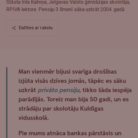
Stāsta Inta Kalniņa, Jelgavas Valsts ģimnāzijas skolotāja,
RPIVA lektore. Pensiju 3 līmenī sāka uzkrāt 2004. gadā.
Dalīties ar rakstu
Man vienmēr bijusi svarīga drošības
izjūta visās dzīves jomās, tāpēc es sāku
uzkrāt
privāto pensiju
, tikko šāda iespēja
parādījās. Toreiz man bija 50 gadi, un es
strādāju par skolotāju Kuldīgas
vidusskolā.
Pie mums atnāca bankas pārstāvis un