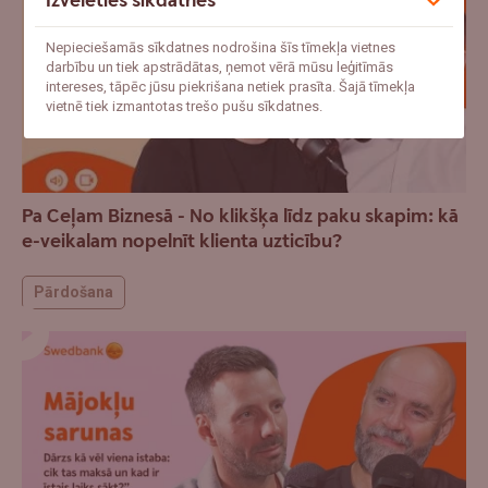
Izvēlēties sīkdatnes
Nepieciešamās sīkdatnes nodrošina šīs tīmekļa vietnes
darbību un tiek apstrādātas, ņemot vērā mūsu leģitīmās
intereses, tāpēc jūsu piekrišana netiek prasīta. Šajā tīmekļa
vietnē tiek izmantotas trešo pušu sīkdatnes.
Pa Ceļam Biznesā - No klikšķa līdz paku skapim: kā
e-veikalam nopelnīt klienta uzticību?
Pārdošana