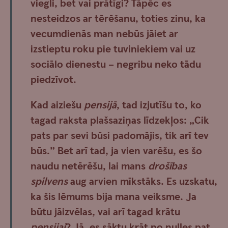
viegli, bet vai prātīgi? Tāpēc es
nesteidzos ar tērēšanu, toties zinu, ka
vecumdienās man nebūs jāiet ar
izstieptu roku pie tuviniekiem vai uz
sociālo dienestu – negribu neko tādu
piedzīvot.
Kad aiziešu
pensijā
, tad izjutīšu to, ko
tagad raksta plašsaziņas līdzekļos: „Cik
pats par sevi būsi padomājis, tik arī tev
būs.” Bet arī tad, ja vien varēšu, es šo
naudu netērēšu, lai mans
drošības
spilvens
aug arvien mīkstāks. Es uzskatu,
ka šis lēmums bija mana veiksme. Ja
būtu jāizvēlas, vai arī tagad krātu
pensijai
? Jā, es sāktu krāt no nulles pat