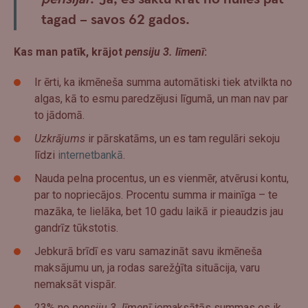
tagad – savos 62 gados.
Kas man patīk, krājot
pensiju 3. līmenī
:
Ir ērti, ka ikmēneša summa automātiski tiek atvilkta no
algas, kā to esmu paredzējusi līgumā, un man nav par
to jādomā.
Uzkrājums
ir pārskatāms, un es tam regulāri sekoju
līdzi
internetbankā
.
Nauda pelna procentus, un es vienmēr, atvērusi kontu,
par to nopriecājos. Procentu summa ir mainīga – te
mazāka, te lielāka, bet 10 gadu laikā ir pieaudzis jau
gandrīz tūkstotis.
Jebkurā brīdī es varu samazināt savu ikmēneša
maksājumu un, ja rodas sarežģīta situācija, varu
nemaksāt vispār.
23% no
pensiju 3. līmenī
iemaksātās summas es ik