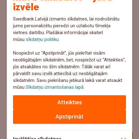
Ņemtu no uzkrājumiem
izvēle
Meklētu aizņēmumu
Swedbank Latvijā izmanto sīkdatnes, lai nodrošinātu
Paļautos uz apdrošināšanu
jums personalizētu pieredzi un uzlabotu tīmekļa
vietnes darbību. Plašākai informācijai skatiet
Cerētu, ka tā nenotiks
mūsu
sīkdatņu politiku
.
Nospiežot uz “Apstiprināt”, jūs piekrītat visām
Atbildēt
neobligātajām sīkdatnēm, bet, nospiežot uz “Atteikties”,
jūs atsakāties no šīm sīkdatnēm. Tālāk varat arī
pārvaldīt savu izvēli attiecībā uz neobligātajām
sīkdatnēm. Savu piekrišanu jebkurā laikā varat atsaukt
"Ar mani jau tā nenotiks" – uzzini pieredzes stāstus par
mūsu
Sīkdatņu izmantošanas lapā
.
apdrošināšanas gadījumiem
Atteikties
Jaunākie raksti
Apstiprināt