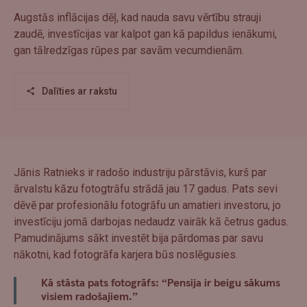
Augstās inflācijas dēļ, kad nauda savu vērtību strauji
zaudē, investīcijas var kalpot gan kā papildus ienākumi,
gan tālredzīgas rūpes par savām vecumdienām.
Dalīties ar rakstu
Jānis Ratnieks ir radošo industriju pārstāvis, kurš par
ārvalstu kāzu fotogtrāfu strādā jau 17 gadus. Pats sevi
dēvē par profesionālu fotogrāfu un amatieri investoru, jo
investīciju jomā darbojas nedaudz vairāk kā četrus gadus.
Pamudinājums sākt investēt bija pārdomas par savu
nākotni, kad fotogrāfa karjera būs noslēgusies.
Kā stāsta pats fotogrāfs: “Pensija ir beigu sākums
visiem radošajiem.”