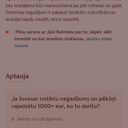
kas iespējams būs nepieciešama jau pēc mēneša vai gada.
Īstermiņa ieguldījumi ir pakļauti lielākām svārstībām un
iespējai naudu zaudēt, nevis nopelnīt.
Pilnu sarunu ar Jāni Ratnieku par to, kāpēc sākt
investēt un kur smelties zināšanas,
skaties video
sarunā
.
Aptauja
Ja šovasar notiktu negadījums un pēkšņi
vajadzētu 1000+ eur, ko tu darītu?
Ņemtu no uzkrājumiem