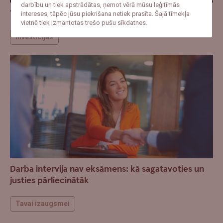
darbību un tiek apstrādātas, ņemot vērā mūsu leģitīmās
Tallink – Romantika Vidusjūrā
intereses, tāpēc jūsu piekrišana netiek prasīta. Šajā tīmekļa
vietnē tiek izmantotas trešo pušu sīkdatnes.
Investīcijas
Darba intervija nav eksāmens: kā sagatavoties un
justies pārliecinātāk
Tavai izaugsmei