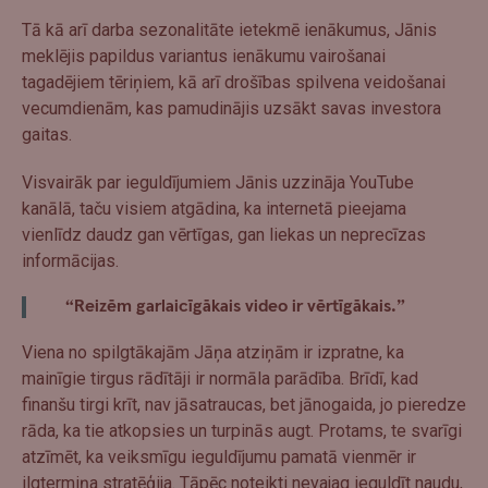
Tā kā arī darba sezonalitāte ietekmē ienākumus, Jānis
meklējis papildus variantus ienākumu vairošanai
tagadējiem tēriņiem, kā arī drošības spilvena veidošanai
vecumdienām, kas pamudinājis uzsākt savas investora
gaitas.
Visvairāk par ieguldījumiem Jānis uzzināja YouTube
kanālā, taču visiem atgādina, ka internetā pieejama
vienlīdz daudz gan vērtīgas, gan liekas un neprecīzas
informācijas.
“Reizēm garlaicīgākais video ir vērtīgākais.”
Viena no spilgtākajām Jāņa atziņām ir izpratne, ka
mainīgie tirgus rādītāji ir normāla parādība. Brīdī, kad
finanšu tirgi krīt, nav jāsatraucas, bet jānogaida, jo pieredze
rāda, ka tie atkopsies un turpinās augt. Protams, te svarīgi
atzīmēt, ka veiksmīgu ieguldījumu pamatā vienmēr ir
ilgtermiņa stratēģija. Tāpēc noteikti nevajag ieguldīt naudu,