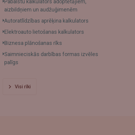
Pabalstu kalkulators adoptētājiem,
aizbildņiem un audžuģimenēm
Autoratlīdzības aprēķina kalkulators
Elektroauto lietošanas kalkulators
Biznesa plānošanas rīks
Saimnieciskās darbības formas izvēles
palīgs
Visi rīki