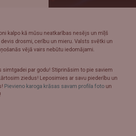
epni kalpo kā mūsu neatkarības nesējs un mīļš
vis drosmi, cerību un mieru. Valsts svētki un
ilņošanās vējā vairs nebūtu iedomājami.
 simtgadei par godu! Stiprināsim to pie saviem
kārtosim ziedus! Leposimies ar savu piederību un
s!
Pievieno karoga krāsas savam profila foto
un
!