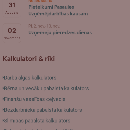
Notiek šobrīd
31
Pieteikumi Pasaules
Uzņēmējdarbības kausam
Augusts
Pi, 2. nov.-13. nov.
02
Uzņēmēju pieredzes dienas
Novembris
Kalkulatori & rīki
Darba algas kalkulators
Bērna un vecāku pabalsta kalkulators
Finanšu veselības ceļvedis
Bezdarbnieka pabalsta kalkulators
Slimības pabalsta kalkulators