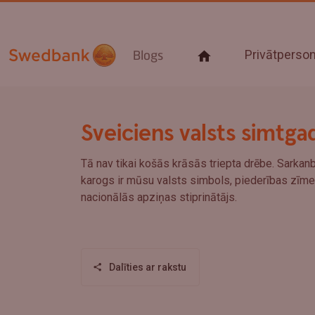
Privātpers
Blogs
Sveiciens valsts simtga
Tā nav tikai košās krāsās triepta drēbe. Sarkan
karogs ir mūsu valsts simbols, piederības zīme
nacionālās apziņas stiprinātājs.
Dalīties ar rakstu