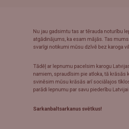
Nu jau gadsimtu tas ar tērauda noturību l
atgādinājums, ka esam mājās. Tas mums de
svarīgi notikumi mūsu dzīvē bez karoga v
Tādēļ ar lepnumu pacelsim karogu Latvijas
namiem, spraudīsim pie atloka, tā krāsās 
svinēsim mūsu krāsās arī sociālajos tīklo
parādi lepnumu par savu piederību Latvijai
Sarkanbaltsarkanus svētkus!