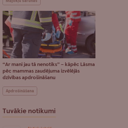
Mājokļu sarunas
“Ar mani jau tā nenotiks” – kāpēc Lāsma
pēc mammas zaudējuma izvēlējās
dzīvības apdrošināšanu
Apdrošināšana
Tuvākie notikumi