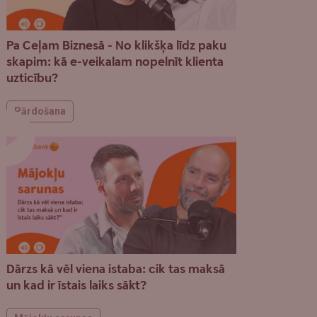
Pa Ceļam Biznesā - No klikšķa līdz paku
skapim: kā e-veikalam nopelnīt klienta
uzticību?
Pārdošana
Dārzs kā vēl viena istaba: cik tas maksā
un kad ir īstais laiks sākt?