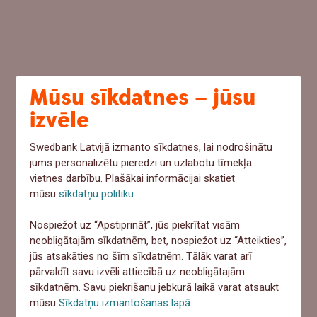
Mūsu sīkdatnes – jūsu
izvēle
Swedbank Latvijā izmanto sīkdatnes, lai nodrošinātu
jums personalizētu pieredzi un uzlabotu tīmekļa
vietnes darbību. Plašākai informācijai skatiet
mūsu
sīkdatņu politiku
.
Nospiežot uz “Apstiprināt”, jūs piekrītat visām
neobligātajām sīkdatnēm, bet, nospiežot uz “Atteikties”,
jūs atsakāties no šīm sīkdatnēm. Tālāk varat arī
pārvaldīt savu izvēli attiecībā uz neobligātajām
sīkdatnēm. Savu piekrišanu jebkurā laikā varat atsaukt
mūsu
Sīkdatņu izmantošanas lapā
.