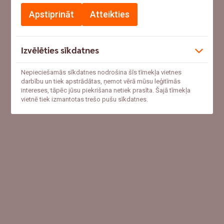
Apstiprināt
Atteikties
Izvēlēties sīkdatnes
Nepieciešamās sīkdatnes nodrošina šīs tīmekļa vietnes
darbību un tiek apstrādātas, ņemot vērā mūsu leģitīmās
intereses, tāpēc jūsu piekrišana netiek prasīta. Šajā tīmekļa
vietnē tiek izmantotas trešo pušu sīkdatnes.