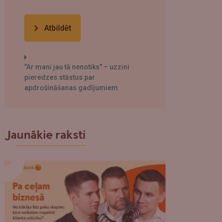
Atbildēt
"Ar mani jau tā nenotiks" – uzzini
pieredzes stāstus par
apdrošināšanas gadījumiem
Jaunākie raksti