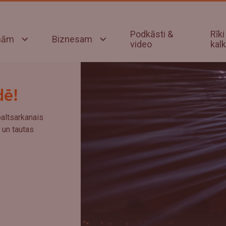
Podkāsti &
Rīki
onām
Biznesam
video
kalk
dē!
baltsarkanais
 un tautas