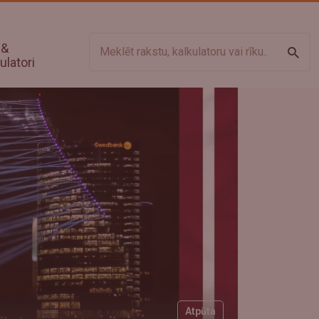
 &
Meklē
ulatori
Atpūta