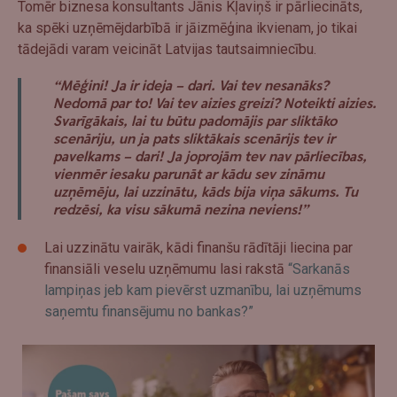
Tomēr biznesa konsultants Jānis Kļaviņš ir pārliecināts,
ka spēki uzņēmējdarbībā ir jāizmēģina ikvienam, jo tikai
tādejādi varam veicināt Latvijas tautsaimniecību.
“Mēģini! Ja ir ideja – dari. Vai tev nesanāks?
Nedomā par to! Vai tev aizies greizi? Noteikti aizies.
Svarīgākais, lai tu būtu padomājis par sliktāko
scenāriju, un ja pats sliktākais scenārijs tev ir
pavelkams – dari! Ja joprojām tev nav pārliecības,
vienmēr iesaku parunāt ar kādu sev zināmu
uzņēmēju, lai uzzinātu, kāds bija viņa sākums. Tu
redzēsi, ka visu sākumā nezina neviens!”
Lai uzzinātu vairāk, kādi finanšu rādītāji liecina par
finansiāli veselu uzņēmumu lasi rakstā
“Sarkanās
lampiņas jeb kam pievērst uzmanību, lai uzņēmums
saņemtu finansējumu no bankas?”