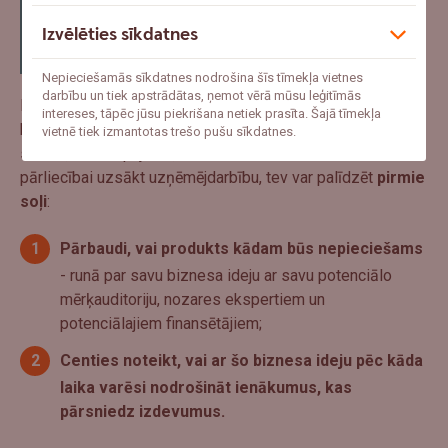
nenozīmē, ka viņš iepriekš ir likvidējis visus
uzņēmējdarbības riskus. Tā noteikti nav – tas
Izvēlēties sīkdatnes
vienkārši nozīmē, ka apstākļu kopums ir bijis tāds,
kurā viņa uzņēmumam ir bijusi iespēja izaugt.”
Nepieciešamās sīkdatnes nodrošina šīs tīmekļa vietnes
darbību un tiek apstrādātas, ņemot vērā mūsu leģitīmās
Kā uzsver Jānis Kļaviņš, pilnīga pārliecība, vai konkrētā
intereses, tāpēc jūsu piekrišana netiek prasīta. Šajā tīmekļa
biznesa ideja nesīs peļņu un būs nākamais veiksmes
vietnē tiek izmantotas trešo pušu sīkdatnes.
stāsts, nav iespējams, taču savam sirdsmieram un lielākai
pārliecībai uzsākt uzņēmējdarbību, tev var palīdzēt
pirmie
soļi
:
Pārbaudi, vai produkts kādam būs nepieciešams
- runā par savu biznesa ideju ar savu potenciālo
mērķauditoriju, nozares ekspertiem un
potenciālajiem finansētājiem;
Centies noteikt, vai ar šo biznesa ideju pēc kāda
laika varēsi nodrošināt ienākumus, kas
pārsniedz izdevumus.