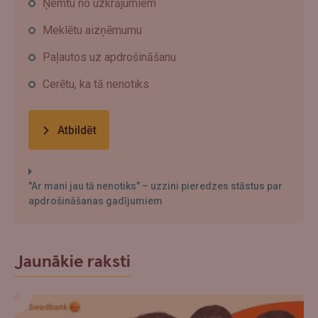
Ņemtu no uzkrājumiem
Meklētu aizņēmumu
Paļautos uz apdrošināšanu
Cerētu, ka tā nenotiks
Atbildēt
"Ar mani jau tā nenotiks" – uzzini pieredzes stāstus par
apdrošināšanas gadījumiem
Jaunākie raksti