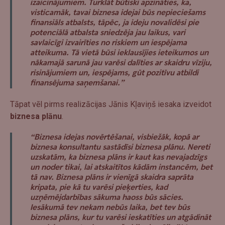
izaicinājumiem. Turklāt būtiski apzināties, ka,
visticamāk, tavai biznesa idejai būs nepieciešams
finansiāls atbalsts, tāpēc, ja ideju novalidēsi pie
potenciālā atbalsta sniedzēja jau laikus, vari
savlaicīgi izvairīties no riskiem un iespējama
atteikuma. Tā vietā būsi ieklausījies ieteikumos un
nākamajā sarunā jau varēsi dalīties ar skaidru vīziju,
risinājumiem un, iespējams, gūt pozitīvu atbildi
finansējuma saņemšanai.”
Tāpat vēl pirms realizācijas Jānis Kļaviņš iesaka izveidot
biznesa plānu
.
“Biznesa idejas novērtēšanai, visbiežāk, kopā ar
biznesa konsultantu sastādīsi biznesa plānu. Nereti
uzskatām, ka biznesa plāns ir kaut kas nevajadzīgs
un noder tikai, lai atskaitītos kādām instancēm, bet
tā nav. Biznesa plāns ir vienīgā skaidra saprāta
kripata, pie kā tu varēsi pieķerties, kad
uzņēmējdarbības sākuma haoss būs sācies.
Iesākumā tev nekam nebūs laika, bet tev būs
biznesa plāns, kur tu varēsi ieskatīties un atgādināt