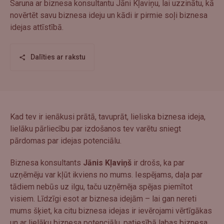
Saruna ar biznesa konsultantu Jāni Kļaviņu, lai uzzinātu, kā
novērtēt savu biznesa ideju un kādi ir pirmie soļi biznesa
idejas attīstībā.
Dalīties ar rakstu
Kad tev ir ienākusi prātā, tavuprāt, lieliska biznesa ideja,
lielāku pārliecību par izdošanos tev varētu sniegt
pārdomas par idejas potenciālu.
Biznesa konsultants
Jānis Kļaviņš
ir drošs, ka par
uzņēmēju var kļūt ikviens no mums. Iespējams, daļa par
tādiem nebūs uz ilgu, taču uzņēmēja spējas piemītot
visiem. Līdzīgi esot ar biznesa idejām – lai gan nereti
mums šķiet, ka citu biznesa idejas ir ievērojami vērtīgākas
un ar lielāku biznesa potenciālu, patiesībā labas biznesa