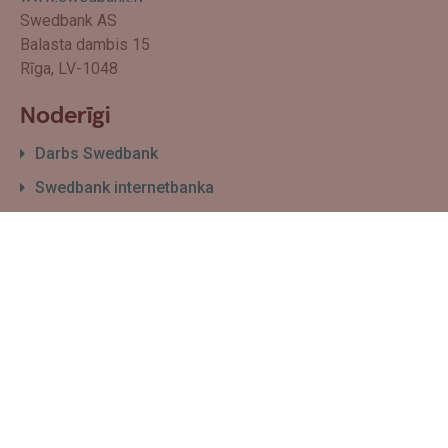
Swedbank AS
Balasta dambis 15
Rīga, LV-1048
Noderīgi
Darbs Swedbank
Swedbank internetbanka
Filiāļu un bankomātu karte
Par Swedbank
Sīkdatņu izmantošanas politika
Biznesam
Maksājumu pieņemšana
E-komercijas risinājumi
Finansēšanas ceļvedis