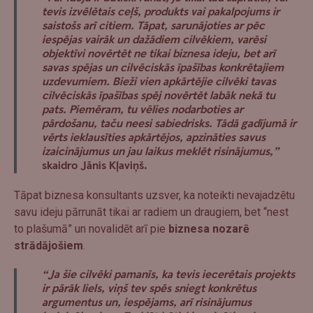
tevis izvēlētais ceļš, produkts vai pakalpojums ir
saistošs arī citiem. Tāpat, sarunājoties ar pēc
iespējas vairāk un dažādiem cilvēkiem, varēsi
objektīvi novērtēt ne tikai biznesa ideju, bet arī
savas spējas un cilvēciskās īpašības konkrētajiem
uzdevumiem. Bieži vien apkārtējie cilvēki tavas
cilvēciskās īpašības spēj novērtēt labāk nekā tu
pats. Piemēram, tu vēlies nodarboties ar
pārdošanu, taču neesi sabiedrisks. Tādā gadījumā ir
vērts ieklausīties apkārtējos, apzināties savus
izaicinājumus un jau laikus meklēt risinājumus,”
skaidro Jānis Kļaviņš.
Tāpat biznesa konsultants uzsver, ka noteikti nevajadzētu
savu ideju pārrunāt tikai ar radiem un draugiem, bet “nest
to plašumā” un novalidēt arī pie
biznesa nozarē
strādājošiem
.
“Ja šie cilvēki pamanīs, ka tevis iecerētais projekts
ir pārāk liels, viņš tev spēs sniegt konkrētus
argumentus un, iespējams, arī risinājumus