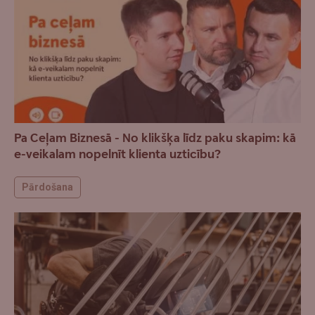
Pa Ceļam Biznesā - No klikšķa līdz paku skapim: kā
e-veikalam nopelnīt klienta uzticību?
Pārdošana