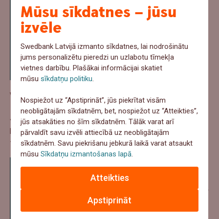
uzņēmuma iespējas būt pelnošam, taču tās mums
Mūsu sīkdatnes – jūsu
dod sirdsmieru sākt riskēt. Protams, ja esi
izvēle
aprēķinājis, ka neizdošanās uzņēmējdarbībā tev var
nest personīgo maksātnespēju, tad risks ir par lielu.
Taču, ja vari novilkt riska līniju virs savas personīgās
Swedbank Latvijā izmanto sīkdatnes, lai nodrošinātu
maksātnespējas (ar pašvaldību grantiem, valsts
jums personalizētu pieredzi un uzlabotu tīmekļa
atbalsta programmām utml.), vari turpināt savu
vietnes darbību. Plašākai informācijai skatiet
ceļu,”
skaidro biznesa konsultants.
mūsu
sīkdatņu politiku
.
Visu izplānot nekad nevarēsi!
Nospiežot uz “Apstiprināt”, jūs piekrītat visām
neobligātajām sīkdatnēm, bet, nospiežot uz “Atteikties”,
Jautāts, ko noteikti nedarīt, izvērtējot savu biznesa idejas
jūs atsakāties no šīm sīkdatnēm. Tālāk varat arī
potenciālu, biznesa konsultants min tikai vienu uzdevumu
pārvaldīt savu izvēli attiecībā uz neobligātajām
- svarīgākais esot nepārplānot visu par daudz.
sīkdatnēm. Savu piekrišanu jebkurā laikā varat atsaukt
mūsu
Sīkdatņu izmantošanas lapā
.
“Uzņēmējdarbībā bieži vien esam procesā ar ideju
“paskaties, kā sanāk”. Protams, biznesa plāns ir
Atteikties
nepieciešams, jo tad skaidrāk redzi savus soļus un
potenciālos riskus, taču nevajadzētu pārāk mēģināt
Apstiprināt
likvidēt visus iespējamos riskus, jo tas vienkārši nav
iespējams. Kad tu redzi veiksmīgu uzņēmēju, tas