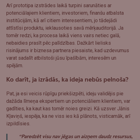
Arī prototipa izstrādes laikā turpini sarunāties ar
potenciālajiem klientiem, investoriem, finanšu atbalsta
institūcijām, kā arī citiem interesentiem, jo tādejādi
attīstīsi produktu, ieklausoties savā mērķauditorijā. Ja
tomēr redzi, ka procesa laikā viens vairs netiec galā,
nebaidies prasīt pēc palīdzības. Dažkārt lielisks
risinājums ir biznesa partnera piesaiste, kad uzdevumus
varat sadalīt atbilstoši jūsu īpašībām, interesēm un
spējām.
Ko darīt, ja izrādās, ka ideja nebūs pelnoša?
Pat, ja esi veicis rūpīgu priekšizpēti, ideju validējis pie
dažāda līmeņa ekspertiem un potenciāliem klientiem, var
gadīties, ka kaut kas tomēr noies greizi. Kā uzsver Jānis
Kļaviņš, iespēja, ka ne viss ies kā plānots, visticamāk, arī
izpildīsies.
“Paredzēt visu nav jēgas un aizņem daudz resursus,