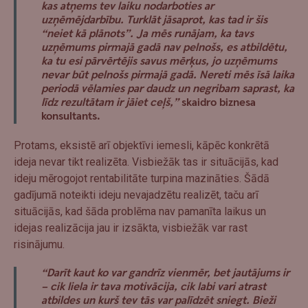
kas atņems tev laiku nodarboties ar
uzņēmējdarbību. Turklāt jāsaprot, kas tad ir šis
“neiet kā plānots”. Ja mēs runājam, ka tavs
uzņēmums pirmajā gadā nav pelnošs, es atbildētu,
ka tu esi pārvērtējis savus mērķus, jo uzņēmums
nevar būt pelnošs pirmajā gadā. Nereti mēs īsā laika
periodā vēlamies par daudz un negribam saprast, ka
līdz rezultātam ir jāiet ceļš,”
skaidro biznesa
konsultants.
Protams, eksistē arī objektīvi iemesli, kāpēc konkrētā
ideja nevar tikt realizēta. Visbiežāk tas ir situācijās, kad
ideju mērogojot rentabilitāte turpina mazināties. Šādā
gadījumā noteikti ideju nevajadzētu realizēt, taču arī
situācijās, kad šāda problēma nav pamanīta laikus un
idejas realizācija jau ir izsākta, visbiežāk var rast
risinājumu.
“Darīt kaut ko var gandrīz vienmēr, bet jautājums ir
– cik liela ir tava motivācija, cik labi vari atrast
atbildes un kurš tev tās var palīdzēt sniegt. Bieži