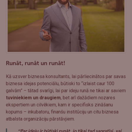
Runāt, runāt un runāt!
Kā uzsver biznesa konsultants, lai pārliecinātos par savas
biznesa idejas potenciālu, būtiski to “izlaist caur 100
galvām” – tātad svarīgi, lai par ideju runā ne tikai ar saviem
tuviniekiem un draugiem
, bet arī dažādiem nozares
ekspertiem un cilvēkiem, kam ir specifisks zināšanu
kopums – inkubatoru, finanšu institūciju un citu biznesa
atbalsta organizāciju pārstāvjiem.
“Par ideju ir būtiski runāt, jo tikai tad sapratīsi, vai