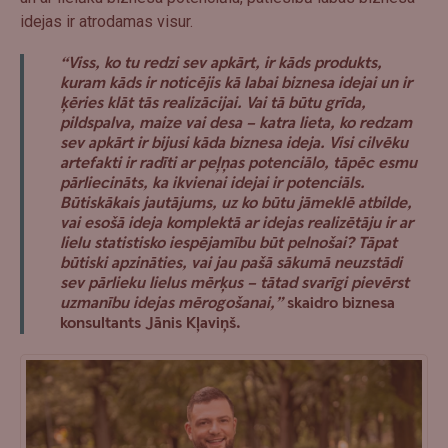
idejas ir atrodamas visur.
“
Viss, ko tu redzi sev apkārt, ir kāds produkts,
kuram kāds ir noticējis kā labai biznesa idejai un ir
ķēries klāt tās realizācijai
.
Vai tā būtu grīda,
pildspalva, maize vai desa – katra lieta, ko redzam
sev apkārt ir bijusi kāda biznesa ideja. Visi cilvēku
artefakti ir radīti ar peļņas potenciālo, tāpēc esmu
pārliecināts, ka ikvienai idejai ir potenciāls.
Būtiskākais jautājums, uz ko būtu jāmeklē atbilde,
vai esošā ideja komplektā ar idejas realizētāju ir ar
lielu statistisko iespējamību būt pelnošai? Tāpat
būtiski apzināties, vai jau pašā sākumā neuzstādi
sev pārlieku lielus mērķus – tātad svarīgi pievērst
uzmanību idejas mērogošanai,”
skaidro biznesa
konsultants
Jānis Kļaviņš
.