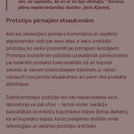
sev, lai saprastu, ko es ar šo biju domājis,”
biznesa
plāna nepieciešamību skaidro Jānis Kļaviņš.
Prototips pirmajām atsauksmēm
Kad esi ieklausījies pirmajos komentāros un saņēmis
atgriezenisko saiti par savu ideju, ir laiks izstrādāt
prototipu, ko varēsi prezentēt jau pirmajiem lietotājiem.
Prototipa izstrāde tev palīdzēs uzskatāmāk pārliecināties
par konkrētā produkta funkcionalitāti, kā arī turpināt
sarunas ar saviem potenciālajiem klientiem, jo varēsi
uzklausīt viņu pirmās atsauksmes, ko ņemt vērā produkta
attīstīšanai.
Šobrīd prototipa izstrādei tev nav nepieciešama sava
laboratorija vai pat ofiss – lieliski noder vairākās
pašvaldībās izveidotās kopstrādes telpas (biroja darbam),
kā arī koprades telpas, kurās pieejamas dažāda veida
tehnoloģijas un iekārtas prototipu izstrādei.