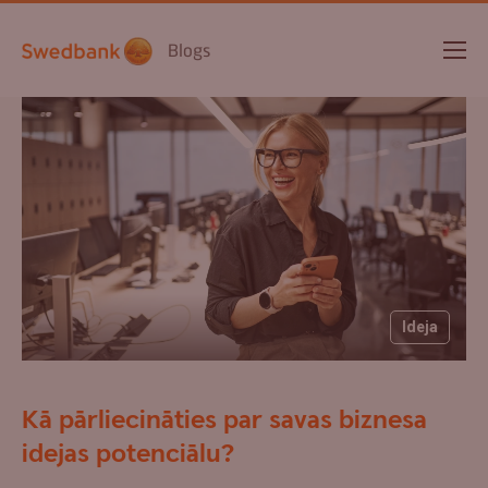
Blogs
Ideja
Kā pārliecināties par savas biznesa
idejas potenciālu?