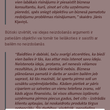
vien labākais risinājums ir piesaistīt biznesa
konsultantu, kurš, zinot arī citu uzņēmumu
pieredzi, spēs sniegt objektīvu un biznesā pamatotu
redzējumu problēmas risinājumam,”
skaidro Jānis
Kļaviņš.
Būtiski izvērtēt, vai idejas neizdošanās argumenti ir
patiešām objektīvi vai tomēr tie lielākoties ir saistīti ar
bailēm no neizdošanās.
“Baidīties ir dabiski, taču svarīgi atcerēties, ka bieži
vien bailes ir tās, kas attur mūs īstenot savu ideju.
Neīstenota ideja, protams, arī nenesīs vēlamos
rezultātus, jo tādu vienkārši nebūs. Biznesa
plānošanas pamatā ir darbs ar savām bailēm jeb
saprast, kā tās mazināt, lai spertu pirmo soli un
uzsāktu uzņēmējdarbību. Kādam pietiek ar pāris
cipariem uz salvetes un vienu telefona zvanu, vēl
kāds algos finansistu, lai visos sīkumos izplānotu
uzņēmuma pirmos piecus gadus, bet cits - izstrādās
klientu aptaujas, lai noskaidrotu produkta tirgus
potenciālu. Šīs darbības, visdrīzāk, nepalielina