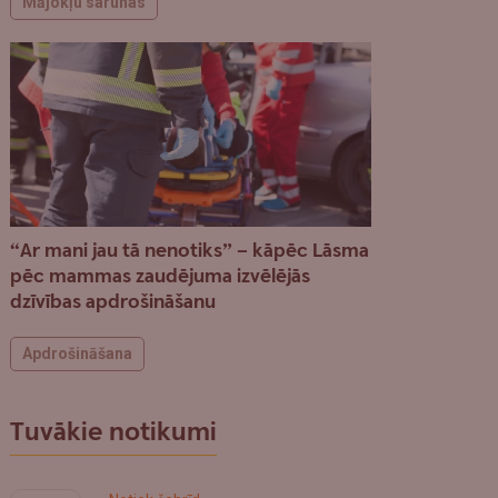
Mājokļu sarunas
“Ar mani jau tā nenotiks” – kāpēc Lāsma
pēc mammas zaudējuma izvēlējās
dzīvības apdrošināšanu
Apdrošināšana
Tuvākie notikumi