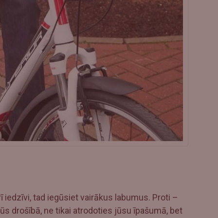
ī iedzīvi, tad iegūsiet vairākus labumus. Proti –
 drošībā, ne tikai atrodoties jūsu īpašumā, bet