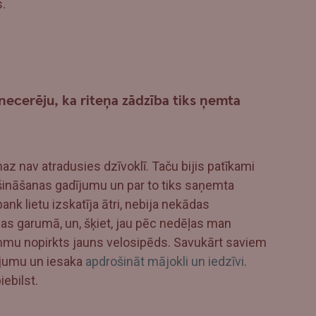
.
necerēju, ka riteņa zādzība tiks ņemta
az nav atradusies dzīvoklī. Taču bijis patīkami
rošināšanas gadījumu un par to tiks saņemta
bank lietu izskatīja ātri, nebija nekādas
anas garumā, un, šķiet, jau pēc nedēļas man
summu nopirkts jauns velosipēds. Savukārt saviem
ījumu un iesaka
apdrošināt mājokli un iedzīvi
.
iebilst.