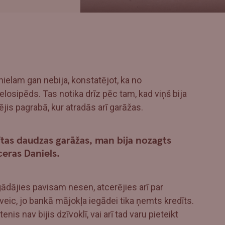
elam gan nebija, konstatējot, ka no
osipēds. Tas notika drīz pēc tam, kad viņš bija
ējis pagrabā, kur atradās arī garāžas.
pītas daudzas garāžas, man bija nozagts
ceras Daniels.
iegādājies pavisam nesen, atcerējies arī par
jāveic, jo bankā mājokļa iegādei tika ņemts kredīts.
nis nav bijis dzīvoklī, vai arī tad varu pieteikt