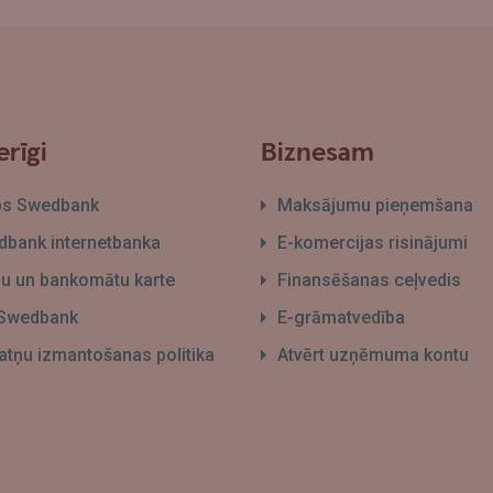
rīgi
Biznesam
bs Swedbank
Maksājumu pieņemšana
bank internetbanka
E-komercijas risinājumi
āļu un bankomātu karte
Finansēšanas ceļvedis
 Swedbank
E-grāmatvedība
atņu izmantošanas politika
Atvērt uzņēmuma kontu