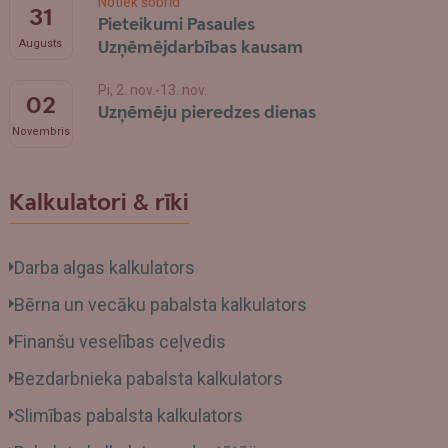
Notiek šobrīd
31
Pieteikumi Pasaules
Uzņēmējdarbības kausam
Augusts
Pi, 2. nov.-13. nov.
02
Uzņēmēju pieredzes dienas
Novembris
Kalkulatori & rīki
Darba algas kalkulators
Bērna un vecāku pabalsta kalkulators
Finanšu veselības ceļvedis
Bezdarbnieka pabalsta kalkulators
Slimības pabalsta kalkulators