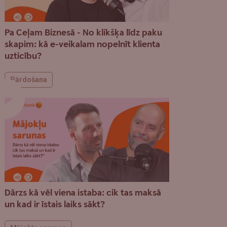
Pa Ceļam Biznesā - No klikšķa līdz paku
skapim: kā e-veikalam nopelnīt klienta
uzticību?
Pārdošana
Dārzs kā vēl viena istaba: cik tas maksā
un kad ir īstais laiks sākt?