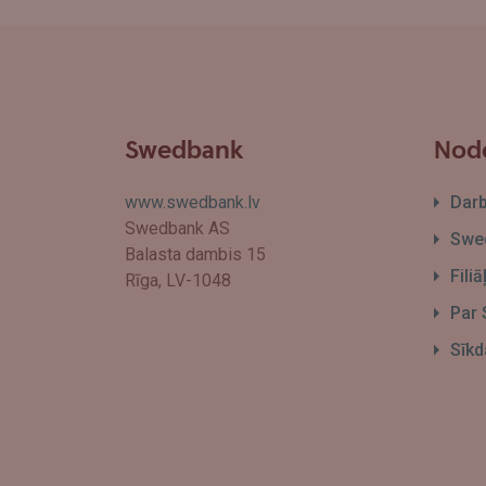
Swedbank
Node
www.swedbank.lv
Dar
Swedbank AS
Swed
Balasta dambis 15
Fili
Rīga, LV-1048
Par
Sīkd