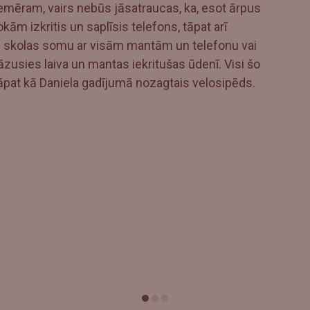
. Piemēram, vairs nebūs jāsatraucas, ka, esot ārpus
m izkritis un saplīsis telefons, tāpat arī
 skolas somu ar visām mantām un telefonu vai
āzusies laiva un mantas iekritušas ūdenī. Visi šo
 tāpat kā Daniela gadījumā nozagtais velosipēds.