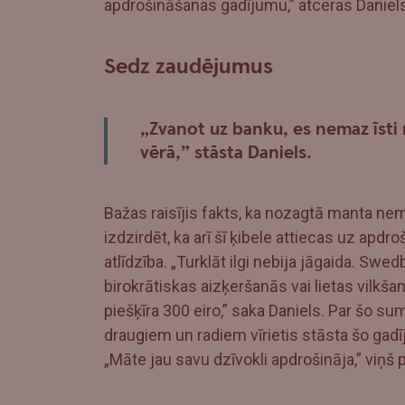
apdrošināšanas gadījumu,” atceras Daniels
Sedz zaudējumus
„Zvanot uz banku, es nemaz īsti 
vērā,” stāsta Daniels.
Bažas raisījis fakts, ka nozagtā manta nem
izdzirdēt, ka arī šī ķibele attiecas uz apd
atlīdzība. „Turklāt ilgi nebija jāgaida. Swed
birokrātiskas aizķeršanās vai lietas vilkš
piešķīra 300 eiro,” saka Daniels. Par šo 
draugiem un radiem vīrietis stāsta šo gad
„Māte jau savu dzīvokli apdrošināja,” viņš p