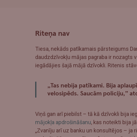
Riteņa nav
Tiesa, nekāds patīkamais pārsteigums Dani
daudzdzīvokļu mājas pagraba ir nozagts vel
iegādājies šajā mājā dzīvokli. Ritenis stāv
„Tas nebija patīkami. Bija aplau
velosipēds. Saucām policiju,” at
Viņš gan arī piebilst – tā kā dzīvokli bija 
mājokļa apdrošināšanu
, kas noteikti bija 
„Zvanīju arī uz banku un konsultējos – ja rite