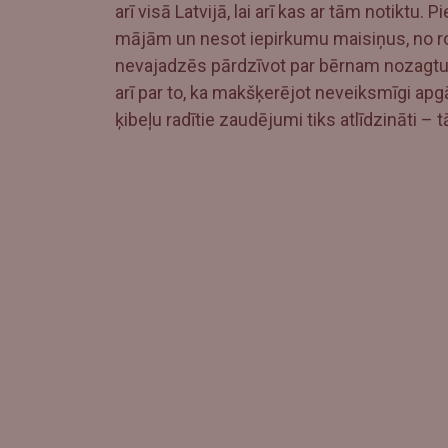
arī visā Latvijā, lai arī kas ar tām notiktu
mājām un nesot iepirkumu maisiņus, no rokā
nevajadzēs pārdzīvot par bērnam nozagtu
arī par to, ka makšķerējot neveiksmīgi apg
ķibeļu radītie zaudējumi tiks atlīdzināti –