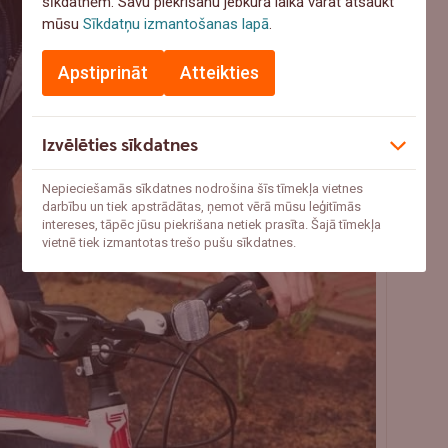
sīkdatnēm. Savu piekrišanu jebkurā laikā varat atsaukt
mūsu
Sīkdatņu izmantošanas lapā
.
Apstiprināt
Atteikties
Izvēlēties sīkdatnes
Nepieciešamās sīkdatnes nodrošina šīs tīmekļa vietnes
darbību un tiek apstrādātas, ņemot vērā mūsu leģitīmās
intereses, tāpēc jūsu piekrišana netiek prasīta. Šajā tīmekļa
vietnē tiek izmantotas trešo pušu sīkdatnes.