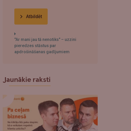
Atbildēt
"Ar mani jau tā nenotiks" – uzzini
pieredzes stāstus par
apdrošināšanas gadījumiem
Jaunākie raksti