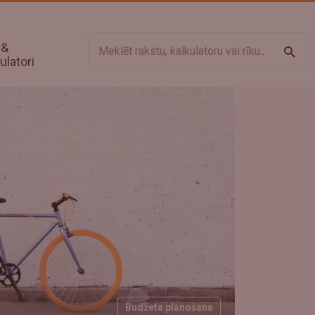
 &
Meklē
ulatori
Budžeta plānošana