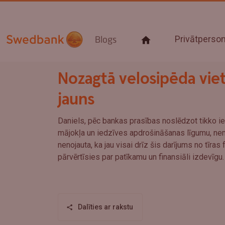
Privātpers
Blogs
Nozagtā velosipēda viet
jauns
Daniels, pēc bankas prasības noslēdzot tikko i
mājokļa un iedzīves apdrošināšanas līgumu, n
nenojauta, ka jau visai drīz šis darījums no tīras
pārvērtīsies par patīkamu un finansiāli izdevīgu.
Dalīties ar rakstu