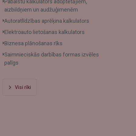
Pabalstu kalkulators adoptētājiem,
aizbildņiem un audžuģimenēm
Autoratlīdzības aprēķina kalkulators
Elektroauto lietošanas kalkulators
Biznesa plānošanas rīks
Saimnieciskās darbības formas izvēles
palīgs
Visi rīki