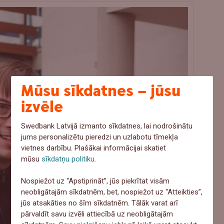
Mūsu sīkdatnes – jūsu
izvēle
Swedbank Latvijā izmanto sīkdatnes, lai nodrošinātu
jums personalizētu pieredzi un uzlabotu tīmekļa
vietnes darbību. Plašākai informācijai skatiet
mūsu
sīkdatņu politiku
.
Nospiežot uz “Apstiprināt”, jūs piekrītat visām
neobligātajām sīkdatnēm, bet, nospiežot uz “Atteikties”,
jūs atsakāties no šīm sīkdatnēm. Tālāk varat arī
pārvaldīt savu izvēli attiecībā uz neobligātajām