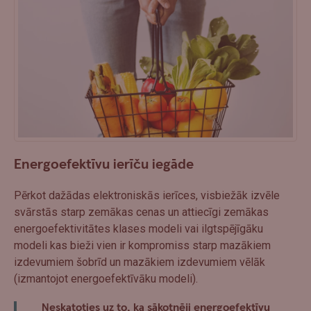
Energoefektīvu ierīču iegāde
Pērkot dažādas elektroniskās ierīces, visbiežāk izvēle
svārstās starp zemākas cenas un attiecīgi zemākas
energoefektivitātes klases modeli vai ilgtspējīgāku
modeli kas bieži vien ir kompromiss starp mazākiem
izdevumiem šobrīd un mazākiem izdevumiem vēlāk
(izmantojot energoefektīvāku modeli).
Neskatoties uz to, ka sākotnēji energoefektīvu