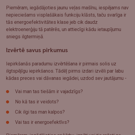
Piemēram, iegādājoties jaunu veļas mašīnu, iespējams nav
nepieciešams visplašākais funkciju klāsts, taču svarīga ir
tās energoefektivitātes klase jeb cik daudz
elektroenerģiju tā patērēs, un attiecīgi kādu ietaupījumu
sniegs ilgtermiņā.
Izvērtē savus pirkumus
Iepirkšanās paradumu izvērtēšana ir pirmais solis uz
ilgtspējīgu iepirkšanos. Tādēļ pirms izdari izvēli par labu
kādas preces vai dāvanas iegādei, uzdod sev jautājumu -
Vai man tas tiešām ir vajadzīgs?
No kā tas ir veidots?
Cik ilgi tas man kalpos?
Vai tas ir energoefektīvs?