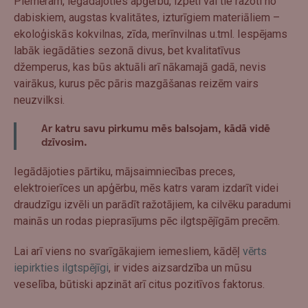
Piemēram, iegādājoties apģērbu, izpēti vai tie ražoti no
dabiskiem, augstas kvalitātes, izturīgiem materiāliem –
ekoloģiskās kokvilnas, zīda, merīnvilnas u.tml. Iespējams
labāk iegādāties sezonā divus, bet kvalitatīvus
džemperus, kas būs aktuāli arī nākamajā gadā, nevis
vairākus, kurus pēc pāris mazgāšanas reizēm vairs
neuzvilksi.
Ar katru savu pirkumu mēs balsojam, kādā vidē
dzīvosim.
Iegādājoties pārtiku, mājsaimniecības preces,
elektroierīces un apģērbu, mēs katrs varam izdarīt videi
draudzīgu izvēli un parādīt ražotājiem, ka cilvēku paradumi
mainās un rodas pieprasījums pēc ilgtspējīgām precēm.
Lai arī viens no svarīgākajiem iemesliem, kādēļ
vērts
iepirkties ilgtspējīgi
, ir vides aizsardzība un mūsu
veselība, būtiski apzināt arī citus pozitīvos faktorus.