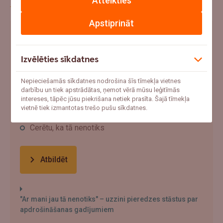
Atteikties
Apstiprināt
Ja šovasar notiktu negadījums un pēkšņi
vajadzētu 1000+ eur, ko tu darītu?
Izvēlēties sīkdatnes
Ņemtu no uzkrājumiem
Nepieciešamās sīkdatnes nodrošina šīs tīmekļa vietnes
Meklētu aizņēmumu
darbību un tiek apstrādātas, ņemot vērā mūsu leģitīmās
intereses, tāpēc jūsu piekrišana netiek prasīta. Šajā tīmekļa
vietnē tiek izmantotas trešo pušu sīkdatnes.
Paļautos uz apdrošināšanu
Cerētu, ka tā nenotiks
Atbildēt
"Ar mani jau tā nenotiks" – uzzini pieredzes stāstus par
apdrošināšanas gadījumiem