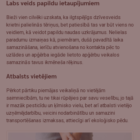
Labs veids papildu ietaupījumiem
Bieži vien cilvēki uzskata, ka ilgtspējīgs dzīvesveids
krietni palielinās tēriņus, bet patiesībā tas var būt viens no
veidiem, kā veidot papildu naudas uzkrājumus. Nelielas
paradumu izmaiņas kā, piemēram, dušā pavadītā laika
samazināšana, ierīču atvienošana no kontakta pēc to
uzlādes un apģērba iegāde lietoto apģērbu veikalos
samazinās tavus ikmēneša rēķinus.
Atbalsts vietējiem
Pērkot pārtiku piemājas veikaliņā no vietējām
saimniecībām, tu ne tikai rūpējies par savu veselību, jo tajā
ir mazāk pesticīdu un ķīmisko vielu, bet arī atbalsti vietējo
uzņēmējdarbību, veicini nodarbinātību un samazini
transportēšanas izmaksas, attiecīgi arī ekoloģisko pēdu.