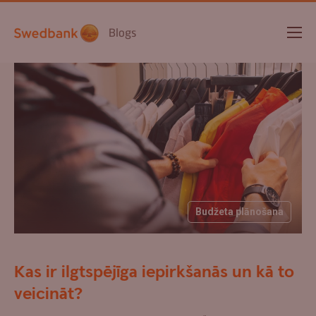
Blogs
Budžeta plānošana
Kas ir ilgtspējīga iepirkšanās un kā to
veicināt?