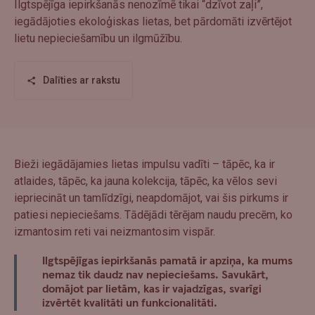
Ilgtspējīga iepirkšanās nenozīmē tikai “dzīvot zaļi”,
iegādājoties ekoloģiskas lietas, bet pārdomāti izvērtējot
lietu nepieciešamību un ilgmūžību.
Dalīties ar rakstu
Bieži iegādājamies lietas impulsu vadīti – tāpēc, ka ir
atlaides, tāpēc, ka jauna kolekcija, tāpēc, ka vēlos sevi
iepriecināt un tamlīdzīgi, neapdomājot, vai šis pirkums ir
patiesi nepieciešams. Tādējādi tērējam naudu precēm, ko
izmantosim reti vai neizmantosim vispār.
Ilgtspējīgas iepirkšanās pamatā ir apziņa, ka mums
nemaz tik daudz nav nepieciešams. Savukārt,
domājot par lietām, kas ir vajadzīgas, svarīgi
izvērtēt kvalitāti un funkcionalitāti.