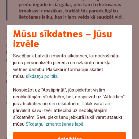
preču iegāde ir dārgāka, pēc tam to lietošanas
izmaksas ir mazākas, turklāt tās paredz ilgāku
lietošanas laiku, kas ir labs veids kā saudzēt vidi.
Pērkot preces, meklējiet
energoefektivitātes marķējumu
.
Mūsu sīkdatnes – jūsu
Energoefektivitātes marķējumā ar dažādas krāsas un
izvēle
garuma bultām ir norādītas 7 energoefektivitātes
klases. Visaugstākā ir A energoefektivitātes klase
Swedbank Latvijā izmanto sīkdatnes, lai nodrošinātu
(iepriekš A+++), savukārt viszemākā G.
jums personalizētu pieredzi un uzlabotu tīmekļa
vietnes darbību. Plašākai informācijai skatiet
Sekmējot ilgtspējīgu domāšanu, ir svarīgi ne tikai patērēt
mūsu
sīkdatņu politiku
.
mazāk, bet arī pārdomātāk, izvēloties kvalitatīvas preces.
Iespējams kvalitatīvāka lieta sākotnēji maksās vairāk, taču
Nospiežot uz “Apstiprināt”, jūs piekrītat visām
ilgtermiņā sniegs lielāku ieguvumu. Ikviens jauns pirkums
neobligātajām sīkdatnēm, bet, nospiežot uz “Atteikties”,
var būt solis pretim ilgtspējīgākam dzīvesveidam.
jūs atsakāties no šīm sīkdatnēm. Tālāk varat arī
pārvaldīt savu izvēli attiecībā uz neobligātajām
sīkdatnēm. Savu piekrišanu jebkurā laikā varat atsaukt
mūsu
Sīkdatņu izmantošanas lapā
.
Aptauja