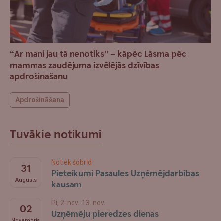
“Ar mani jau tā nenotiks” – kāpēc Lāsma pēc
mammas zaudējuma izvēlējās dzīvības
apdrošināšanu
Apdrošināšana
Tuvākie notikumi
Notiek šobrīd
31
Pieteikumi Pasaules Uzņēmējdarbības
Augusts
kausam
Pi, 2. nov.-13. nov.
02
Uzņēmēju pieredzes dienas
Novembris