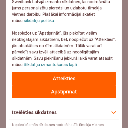
Swedbank Latvijā izmanto sīkdatnes, lai nodrošinātu
jums personalizētu pieredzi un uzlabotu tīmekļa
vietnes darbību. Plašākai informācijai skatiet
mūsu
sīkdatņu politiku
.
Pa Ceļam Biznesā - No klikšķa līdz paku skapim: kā
Nospiežot uz “Apstiprināt”, jūs piekrītat visām
e-veikalam nopelnīt klienta uzticību?
neobligātajām sīkdatnēm, bet, nospiežot uz “Atteikties”,
jūs atsakāties no šīm sīkdatnēm. Tālāk varat arī
pārvaldīt savu izvēli attiecībā uz neobligātajām
Pa ceļam biznesā
sīkdatnēm. Savu piekrišanu jebkurā laikā varat atsaukt
mūsu
Sīkdatņu izmantošanas lapā
.
Atteikties
Apstiprināt
Izvēlēties sīkdatnes
Nepieciešamās sīkdatnes nodrošina šīs tīmekļa vietnes
Dārzs kā vēl viena istaba: cik tas maksā un kad ir