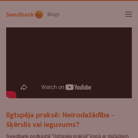
Blogs
Ilgtspēja praksē: Neirodažādība -
šķērslis vai ieguvums?
Swedbank podkāstā "Ilgtspēja praksē" kopā ar dažādiem