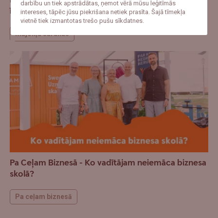
darbību un tiek apstrādātas, ņemot vērā mūsu leģitīmās
īstais laiks sākt?
intereses, tāpēc jūsu piekrišana netiek prasīta. Šajā tīmekļa
vietnē tiek izmantotas trešo pušu sīkdatnes.
Mājokļu sarunas
Pa Ceļam Biznesā - Ko vadītājam neiemāca biznesa
skolā?
Pa ceļam biznesā