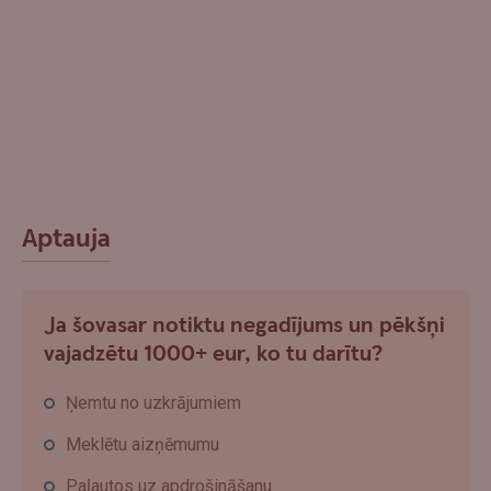
Aptauja
Ja šovasar notiktu negadījums un pēkšņi
vajadzētu 1000+ eur, ko tu darītu?
Ņemtu no uzkrājumiem
Meklētu aizņēmumu
Paļautos uz apdrošināšanu