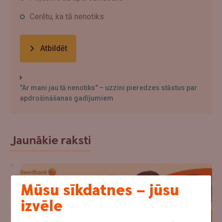
Cerētu, ka tā nenotiks
Atbildēt
"Ar mani jau tā nenotiks" – uzzini pieredzes stāstus par
apdrošināšanas gadījumiem
Jaunākie raksti
Mūsu sīkdatnes – jūsu
izvēle