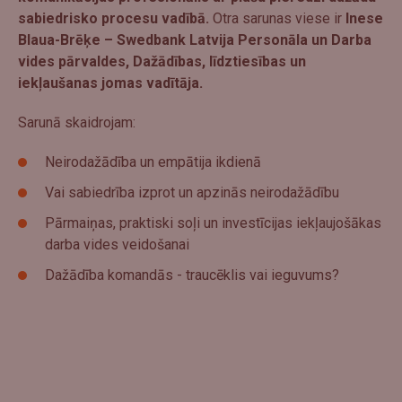
sabiedrisko procesu vadībā.
Otra sarunas viese ir
Inese
Blaua-Brēķe – Swedbank Latvija Personāla un Darba
vides pārvaldes, Dažādības, līdztiesības un
iekļaušanas jomas vadītāja.
Sarunā skaidrojam:
Neirodažādība un empātija ikdienā
Vai sabiedrība izprot un apzinās neirodažādību
Pārmaiņas, praktiski soļi un investīcijas iekļaujošākas
darba vides veidošanai
Dažādība komandās - traucēklis vai ieguvums?