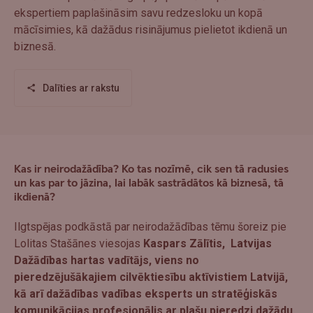
ekspertiem paplašināsim savu redzesloku un kopā
mācīsimies, kā dažādus risinājumus pielietot ikdienā un
biznesā.
Dalīties ar rakstu
Kas ir neirodažādība? Ko tas nozīmē, cik sen tā radusies
un kas par to jāzina, lai labāk sastrādātos kā biznesā, tā
ikdienā?
Ilgtspējas podkāstā par neirodažādības tēmu šoreiz pie
Lolitas Stašānes viesojas
Kaspars Zālītis, Latvijas
Dažādības hartas vadītājs, viens no
pieredzējušākajiem cilvēktiesību aktīvistiem Latvijā,
kā arī dažādības vadības eksperts un stratēģiskās
komunikācijas profesionālis ar plašu pieredzi dažādu