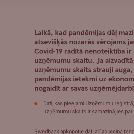
Laikā, kad pandēmijas dēļ maz
atsevišķās nozarēs vērojams 
Covid-19 radītā nenoteiktība ir
uzņēmumu skaitu. Ja aizvadītā
uzņēmumu skaits strauji auga, 
pandēmijas ietekmi uz ekonom
nogaidīt ar savas uzņēmējdarb
Dati, kas pieejami Uzņēmumu reģistrā,
uzņēmumu skaits ir samazinājies par 1
Swedbank apkopotie dati arī apliecina ten