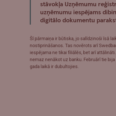
stāvokļa Uzņēmumu reģistrs 
uzņēmumu iespējams dibināt
digitālo dokumentu paraks
Šī pārmaiņa ir būtiska, jo salīdzinoši īsā la
nostiprināšanos. Tas novērots arī Swedb
iespējama ne tikai filiālēs, bet arī attālināt
nemaz nenākot uz banku. Februārī tie bija 5
gada laikā ir dubultojies.