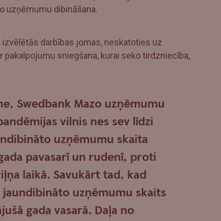
auno uzņēmumu dibināšana.
zvēlētās darbības jomas, neskatoties uz
r pakalpojumu sniegšana, kurai seko tirdzniecība,
lāne, Swedbank Mazo uzņēmumu
 pandēmijas vilnis nes sev līdzi
aundibināto uzņēmumu skaita
 gada pavasarī un rudenī, proti
ļņa laikā. Savukārt tad, kad
, jaundibināto uzņēmumu skaits
jušā gada vasarā. Daļa no