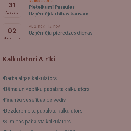
Notiek šobrīd
31
Pieteikumi Pasaules
Uzņēmējdarbības kausam
Augusts
Pi, 2. nov.-13. nov.
02
Uzņēmēju pieredzes dienas
Novembris
Kalkulatori & rīki
Darba algas kalkulators
Bērna un vecāku pabalsta kalkulators
Finanšu veselības ceļvedis
Bezdarbnieka pabalsta kalkulators
Slimības pabalsta kalkulators