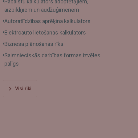
Pabalstu kalkulators adoptētājiem,
aizbildņiem un audžuģimenēm
Autoratlīdzības aprēķina kalkulators
Elektroauto lietošanas kalkulators
Biznesa plānošanas rīks
Saimnieciskās darbības formas izvēles
palīgs
Visi rīki