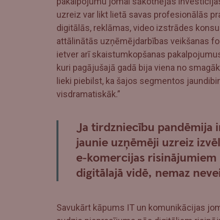
pakalpojumu jomai sākotnējās investīcijas
uzreiz var likt lietā savas profesionālās 
digitālās, reklāmas, video izstrādes konsul
attālinātās uzņēmējdarbības veikšanas forma
ietver arī skaistumkopšanas pakalpojum
kuri pagājušajā gadā bija viena no smag
lieki piebilst, ka šajos segmentos jaund
visdramatiskāk.”
Ja tirdzniecību pandēmija i
jaunie uzņēmēji uzreiz izvē
e-komercijas risinājumiem 
digitālajā vidē, nemaz nevei
Savukārt kāpums IT un komunikācijas jomā 