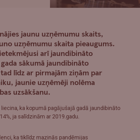
inājies jaunu uzņēmumu skaits,
jauno uzņēmumu skaita pieaugums.
 ietekmējusi arī jaundibināto
 gada sākumā jaundibināto
tad līdz ar pirmajām ziņām par
iku, jaunie uzņēmēji nolēma
ības uzsākšanu.
 liecina, ka kopumā pagājušajā gadā jaundibināto
4%, ja salīdzinām ar 2019.gadu.
denci, ka tiklīdz mazinās pandēmijas