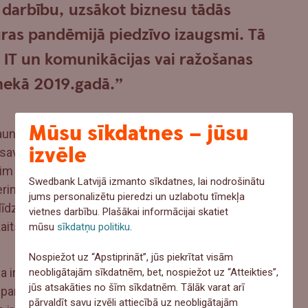
darbību, uzsākot biznesu tādās
ras pandēmijā piedzīvo izaugsmi. Tā
IT un komunikācijas vai ražošanas
 nekā 2019.gadā.”
Mūsu sīkdatnes – jūsu
 jaundibināto uzņēmumu skaita ziņā populārākā
izvēle
ā savas jaunās uzņēmējdarbības formu
m 29% 2019.gadā), tad seko tirdzniecība, kas
Swedbank Latvijā izmanto sīkdatnes, lai nodrošinātu
erindojas IT un komunikācijas, kur pērn
jums personalizētu pieredzi un uzlabotu tīmekļa
īdz 9%, iepretim 8% 2019.gadā. Tikmēr
vietnes darbību. Plašākai informācijai skatiet
 pērn ir pieaudzis no 7 līdz 9%.
mūsu
sīkdatņu politiku
.
Nospiežot uz “Apstiprināt”, jūs piekrītat visām
 ir populārākā, jo tajā uzsākt uzņēmējdarbību ir
neobligātajām sīkdatnēm, bet, nospiežot uz “Atteikties”,
jūs atsakāties no šīm sīkdatnēm. Tālāk varat arī
z pandēmijas radītajiem apgrūtinājumiem,
pārvaldīt savu izvēli attiecībā uz neobligātajām