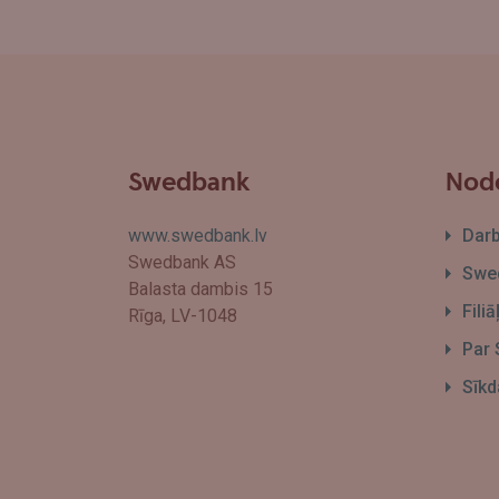
Swedbank
Node
www.swedbank.lv
Dar
Swedbank AS
Swed
Balasta dambis 15
Fili
Rīga, LV-1048
Par
Sīkd