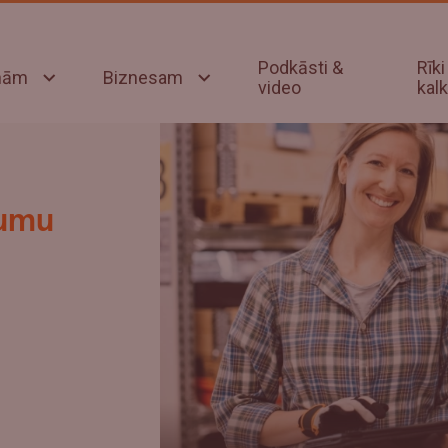
Podkāsti &
Rīki
onām
Biznesam
video
kalk
mumu