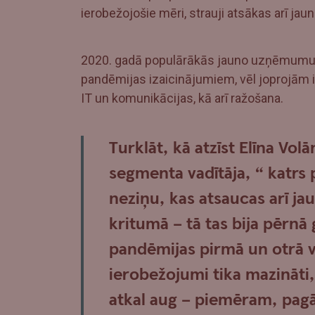
ierobežojošie mēri, strauji atsākas arī j
2020. gadā populārākās jauno uzņēmumu i
pandēmijas izaicinājumiem, vēl joprojām i
IT un komunikācijas, kā arī ražošana.
Turklāt, kā atzīst
Elīna Vo
segmenta vadītāja
, “ katrs
neziņu, kas atsaucas arī j
kritumā – tā tas bija pērnā
pandēmijas pirmā un otrā vi
ierobežojumi tika mazināti
atkal aug – piemēram, pagā