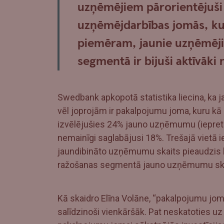
uzņēmējiem pārorientējuši 
uzņēmējdarbības jomās, ku
piemēram, jaunie uzņēmēji 
segmentā ir bijuši aktīvāki
Swedbank apkopotā statistika liecina, ka
vēl joprojām ir pakalpojumu joma, kuru k
izvēlējušies 24% jauno uzņēmumu (iepreti
nemainīgi saglabājusi 18%. Trešajā vietā i
jaundibināto uzņēmumu skaits pieaudzis l
ražošanas segmentā jauno uzņēmumu skaits
Kā skaidro Elīna Volāne, “pakalpojumu joma
salīdzinoši vienkāršāk. Pat neskatoties u