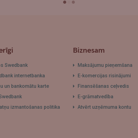
rīgi
Biznesam
bs Swedbank
Maksājumu pieņemšana
bank internetbanka
E-komercijas risinājumi
āļu un bankomātu karte
Finansēšanas ceļvedis
 Swedbank
E-grāmatvedība
atņu izmantošanas politika
Atvērt uzņēmuma kontu