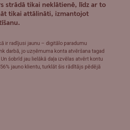
strādā tikai neklātienē, līdz ar to
 tikai attālināti, izmantojot
tīšanu.
ikā ir radījusi jaunu – digitālo paradumu
ank darbā, jo uzņēmuma konta atvēršana tagad
i. Un šobrīd jau lielākā daļa izvēlas atvērt kontu
6% jauno klientu, turklāt šis rādītājs pēdējā