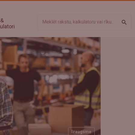
 &
Meklē
ulatori
Izaugsme