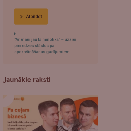
Atbildēt
"Ar mani jau tā nenotiks" – uzzini
pieredzes stāstus par
apdrošināšanas gadījumiem
Jaunākie raksti