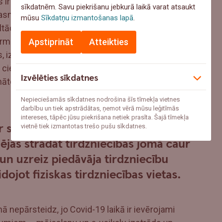
 ir salīdzinoši zemas un šajā jomā strādājošie
sīkdatnēm. Savu piekrišanu jebkurā laikā varat atsaukt
prasmes - piemēram, sniegt dažādas juridiskās,
mūsu
Sīkdatņu izmantošanas lapā
.
tācijas u.tml. Tāpat šī joma ir gana pieejama
i, gluži kā tirdzniecība. Tajā pašā laikā, šī joma
Apstiprināt
Atteikties
us, izklaides un pasākumu jomas uzņēmumus,
āk cietušajām uzņēmējdarbības jomām. Tāpēc
Izvēlēties sīkdatnes
ibināto uzņēmumu skaits samazinājās
Nepieciešamās sīkdatnes nodrošina šīs tīmekļa vietnes
darbību un tiek apstrādātas, ņemot vērā mūsu leģitīmās
intereses, tāpēc jūsu piekrišana netiek prasīta. Šajā tīmekļa
r skārusi tiešā veidā, tad daudzi
vietnē tiek izmantotas trešo pušu sīkdatnes.
lējās strādāt tirdzniecības jomā caur
un uzreiz piedāvāja tirdzniecību
dojot fiziskas tirdzniecības vietas.
nepārsteidz, jo Covid-19 laikā ir ievērojami