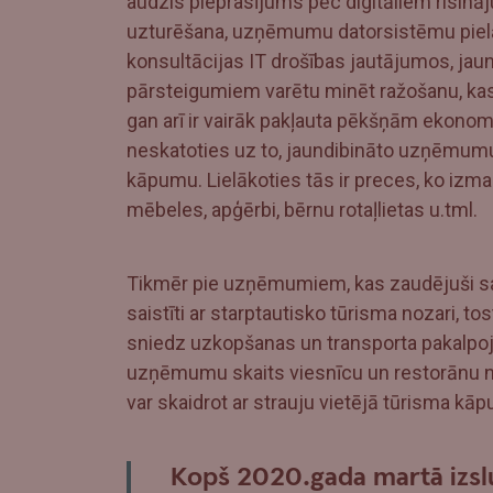
audzis pieprasījums pēc digitāliem risinā
uzturēšana, uzņēmumu datorsistēmu piel
konsultācijas IT drošības jautājumos, jaun
pārsteigumiem varētu minēt ražošanu, kas p
gan arī ir vairāk pakļauta pēkšņām ekono
neskatoties uz to, jaundibināto uzņēmumu 
kāpumu. Lielākoties tās ir preces, ko izma
mēbeles, apģērbi, bērnu rotaļlietas u.tml.
Tikmēr pie uzņēmumiem, kas zaudējuši sav
saistīti ar starptautisko tūrisma nozari, t
sniedz uzkopšanas un transporta pakalpoju
uzņēmumu skaits viesnīcu un restorānu no
var skaidrot ar strauju vietējā tūrisma kā
Kopš 2020.gada martā izsl