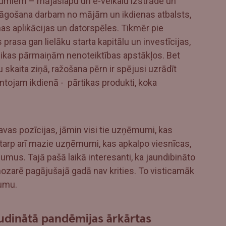
jumiem – mājaslapu un e-veikalu izstrāde un
āgošana darbam no mājām un ikdienas atbalsts,
as aplikācijas un datorspēles. Tikmēr pie
rasa gan lielāku starta kapitālu un investīcijas,
mikas pārmaiņām nenoteiktības apstākļos. Bet
skaita ziņā, ražošana pērn ir spējusi uzrādīt
ntojam ikdienā - pārtikas produkti, koka
as pozīcijas, jāmin visi tie uzņēmumi, kas
ostarp arī mazie uzņēmumi, kas apkalpo viesnīcas,
mus. Tajā pašā laikā interesanti, ka jaundibināto
zarē pagājušajā gadā nav krities. To visticamāk
pumu.
udinātā pandēmijas ārkārtas